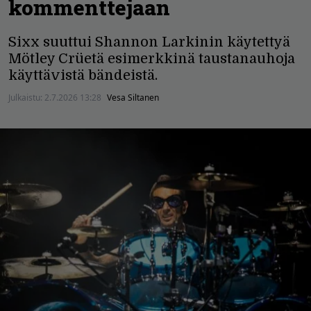
kommenttejaan
Sixx suuttui Shannon Larkinin käytettyä
Mötley Crüetä esimerkkinä taustanauhoja
käyttävistä bändeistä.
Julkaistu:
2.7.2026 13:28
Vesa Siltanen