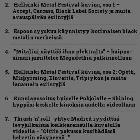
Hellsinki Metal Festival kuvina, osa 1 –
Accept, Carcass, Black Label Society ja muita
avauspäivän esiintyjiä
Espoon syyskuu käynnistyy kotimaisen black
metalin merkeissä
”Mitalini näyttää ihan plektralta” – huippu-
uimari jamittelee Megadethiä palkinnollaan
Hellsinki Metal Festival kuvina, osa 2: Opeth,
Misþyrming, Eluveitie, Triptykon ja muita
lauantain esiintyjiä
Kunnianosoitus hyiselle Pohjolalle – Shining
hyppäsi keskelle kinoksia uudella videollaan
Thrash ’n’ roll -yhtye Madred ryydittää
levyjulkaisua keikkareissulla kuvatulla
videolla – ”Oltiin pakussa kusihädässä
helvetin väsyneenä…”