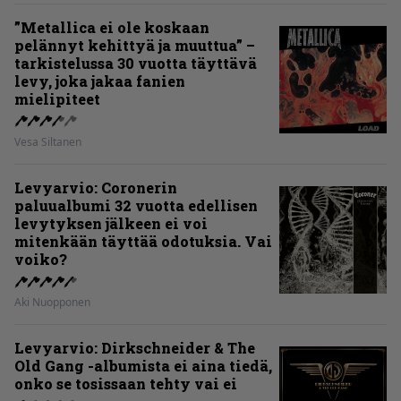
”Metallica ei ole koskaan
pelännyt kehittyä ja muuttua” –
tarkistelussa 30 vuotta täyttävä
levy, joka jakaa fanien
mielipiteet
Vesa Siltanen
Levyarvio: Coronerin
paluualbumi 32 vuotta edellisen
levytyksen jälkeen ei voi
mitenkään täyttää odotuksia. Vai
voiko?
Aki Nuopponen
Levyarvio: Dirkschneider & The
Old Gang -albumista ei aina tiedä,
onko se tosissaan tehty vai ei