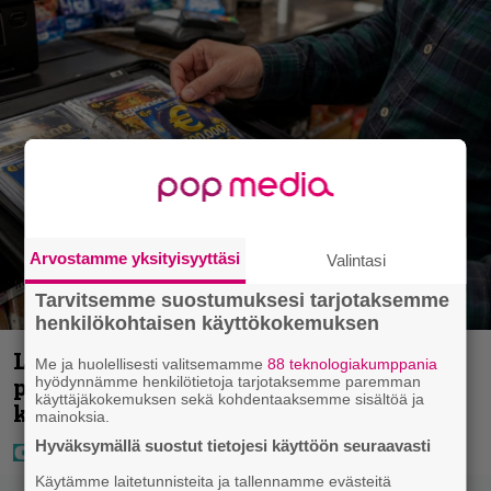
Arvostamme yksityisyyttäsi
Valintasi
Tarvitsemme suostumuksesi tarjotaksemme
henkilökohtaisen käyttökokemuksen
Lapset ostivat isälle lahjaksi arvan –
Me ja huolellisesti valitsemamme
88 teknologiakumppania
päävoitto tuli, mutta miten sitten
hyödynnämme henkilötietoja tarjotaksemme paremman
käyttäjäkokemuksen sekä kohdentaaksemme sisältöä ja
kävikään
mainoksia.
Hyväksymällä suostut tietojesi käyttöön seuraavasti
Käytämme laitetunnisteita ja tallennamme evästeitä