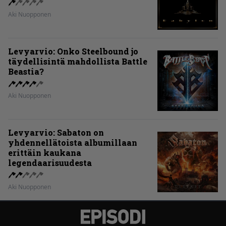
Aki Nuopponen
Levyarvio: Onko Steelbound jo
täydellisintä mahdollista Battle
Beastia?
Aki Nuopponen
Levyarvio: Sabaton on
yhdennellätoista albumillaan
erittäin kaukana
legendaarisuudesta
Aki Nuopponen