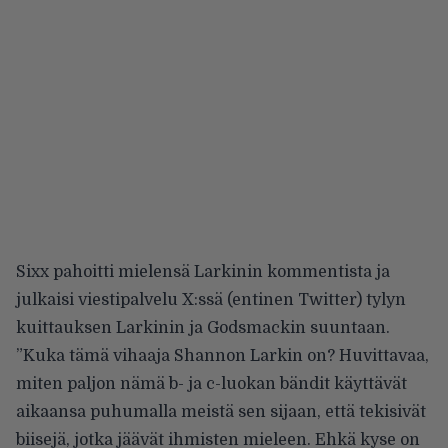
Sixx pahoitti mielensä
Larkinin kommentista ja
julkaisi viestipalvelu X:ssä (entinen Twitter) tylyn
kuittauksen Larkinin ja Godsmackin suuntaan.
”Kuka tämä vihaaja Shannon Larkin on? Huvittavaa,
miten paljon nämä b- ja c-luokan bändit käyttävät
aikaansa puhumalla meistä sen sijaan, että tekisivät
biisejä, jotka jäävät ihmisten mieleen. Ehkä kyse on