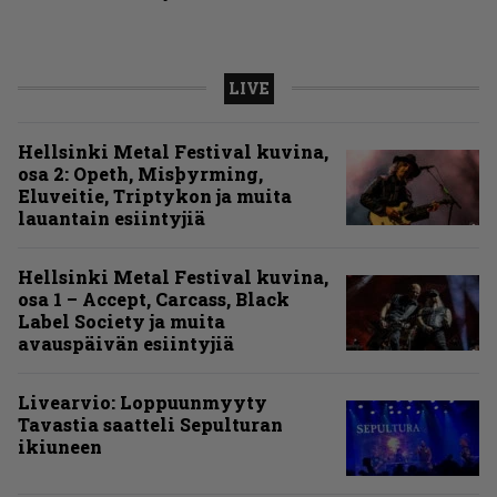
LIVE
Hellsinki Metal Festival kuvina,
osa 2: Opeth, Misþyrming,
Eluveitie, Triptykon ja muita
lauantain esiintyjiä
Hellsinki Metal Festival kuvina,
osa 1 – Accept, Carcass, Black
Label Society ja muita
avauspäivän esiintyjiä
Livearvio: Loppuunmyyty
Tavastia saatteli Sepulturan
ikiuneen