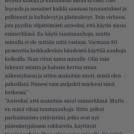
levystä saakka ja kunnioitan sinua syvästi. Olet
legenda ja ansaitset kaikki saamasi tunnustukset ja
palkinnot ja kultalevyt ja platinalevyt. Tein virheen,
jota pyydän vilpittömästi anteeksi, että käytin sinua
esimerkkinä. En käytä taustanauhoja, mutta
minulla ei ole mitään niitä vastaan. Varmaan 80
prosenttia keikkailevista bändeistä käyttää nauhoja
keikoilla. Ihan vitun sama minulle. Olin vain
lukenut asiasta ja halusin kertoa oman
näkemykseni ja sitten mainitsin sinut, mistä olen
pahoillani. Nimesi vain pulpahti mieleeni siinä
hetkessä.”
”Anteeksi, että mainitsin sinut esimerkkinä. Mutta
en minä vihaa taustanauhoja. Hitto, jotkut
parhaimmista ystävistäni, jotka ovat nyt
pääesiintyjätason rokkareita, käyttävät