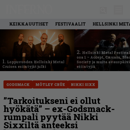
KEIKKAUUTISET
FESTIVAALIT
HELLSINKI MET
2.
Hellsinki Metal Festival
osa 1 – Accept, Carcass, Bla
1.
Loppuvuoden Hellsinki Metal
Society ja muita avauspäiv
Cruisen esiintyjät julki
esiintyjiä
GODSMACK
MÖTLEY CRÜE
NIKKI SIXX
”Tarkoitukseni ei ollut
hyökätä” – ex-Godsmack-
rumpali pyytää Nikki
Sixxiltä anteeksi