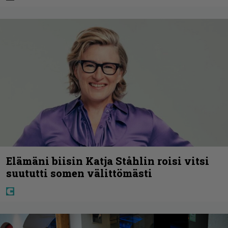
Elämäni biisin Katja Ståhlin roisi vitsi
suututti somen välittömästi