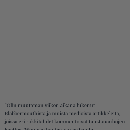
”Olin muutaman viikon aikana lukenut
Blabbermouthista ja muista medioista artikkeleita,
joissa eri rokkitähdet kommentoivat taustanauhojen
käyttöä. ’Minua ei haittaa, se saa bändin