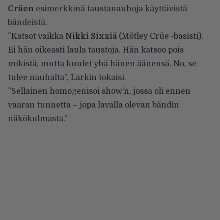
Crüen
esimerkkinä taustanauhoja käyttävistä
bändeistä.
”Katsot vaikka
Nikki Sixxiä
(Mötley Crüe -basisti).
Ei hän oikeasti laula taustoja. Hän katsoo pois
mikistä, mutta kuulet yhä hänen äänensä. No, se
tulee nauhalta”, Larkin tokaisi.
”Sellainen homogenisoi show’n, jossa oli ennen
vaaran tunnetta – jopa lavalla olevan bändin
näkökulmasta.”