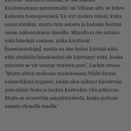
kuulostamaan paremmalta’ tai ’Vihaan sitä, se tekee
kaikesta homogeenistä.’ En nyt muista nimiä, kuka
sanoi mitäkin, mutta luin asiasta ja halusin heittää
oman näkemykseni ilmoille. Minulla ei ole mitään
niitä bändejä vastaan, jotka käyttävät
[taustanauhoja], mutta en itse halua käyttää niitä
eikä yksikään bändeistäni ole käyttänyt niitä, koska
minusta se vie vaaran tunteen pois”,
Larkin toteaa
.
”Mutta sitten mokasin mainitessani Nikki Sixxin
esimerkkinä tyypistä, jonka olen nähnyt kävelevän
pois mikin luota ja laulun kuitenkin yhä jatkuvan.
Mutta se irrotettiin asiayhteydestä, koska puhuin
asiasta yleisellä tasolla.”