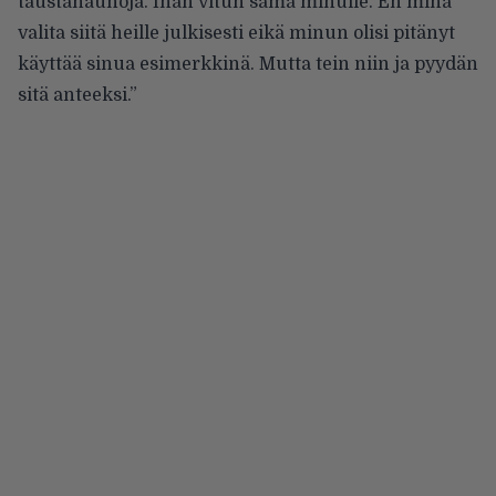
taustanauhoja. Ihan vitun sama minulle. En minä
valita siitä heille julkisesti eikä minun olisi pitänyt
käyttää sinua esimerkkinä. Mutta tein niin ja pyydän
sitä anteeksi.”