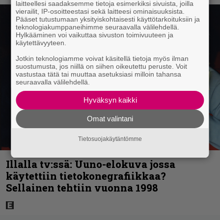
laitteellesi saadaksemme tietoja esimerkiksi sivuista, joilla
vierailit, IP-osoitteestasi sekä laitteesi ominaisuuksista.
Pääset tutustumaan yksityiskohtaisesti käyttötarkoituksiin ja
teknologiakumppaneihimme seuraavalla välilehdellä.
Hylkääminen voi vaikuttaa sivuston toimivuuteen ja
käytettävyyteen.
Jotkin teknologiamme voivat käsitellä tietoja myös ilman
suostumusta, jos niillä on siihen oikeutettu peruste. Voit
vastustaa tätä tai muuttaa asetuksiasi milloin tahansa
seuraavalla välilehdellä.
Hyväksyn kaikki
Omat valintani
Tietosuojakäytäntömme
Illalla tv:ssä: Uuno-elokuva jossa
käytettiin tietokonegrafiikkaa?
Sellainen tehtiin vuonna 1998