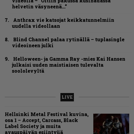
videolla – ”Oltiin pakussa kusihädässä
helvetin väsyneenä…”
Anthrax vie katsojat keikkatunnelmiin
uudella videollaan
Blind Channel palaa rytinällä – tuplasingle
videoineen julki
Helloween- ja Gamma Ray -mies Kai Hansen
julkaisi uuden maistiaisen tulevalta
soololevyltä
LIVE
Hellsinki Metal Festival kuvina,
osa 1 – Accept, Carcass, Black
Label Society ja muita
avauspäivän esiintyjiä