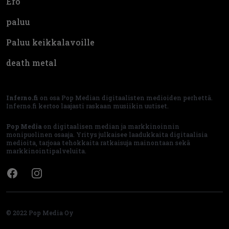
Ero
paluu
Paluu keikkalavoille
death metal
Inferno.fi
on osa Pop Median digitaalisten medioiden perhettä.
Inferno.fi kertoo laajasti raskaan musiikin uutiset.
Pop Media
on digitaalisen median ja markkinoinnin
monipuolinen osaaja. Yritys julkaisee laadukkaita digitaalisia
medioita, tarjoaa tehokkaita ratkaisuja mainontaan sekä
markkinointipalveluita.
Facebook
Instagram
© 2022 Pop Media Oy