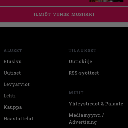
ILMIÖT
VIIHDE
MUSIIKKI
Footer
ALUEET
TILAUKSET
Etusivu
Uutiskirje
Uutiset
RSS-syötteet
Levyarviot
MUUT
Lehti
Yhteystiedot & Palaute
Kauppa
Mediamyynti /
Haastattelut
Advertising