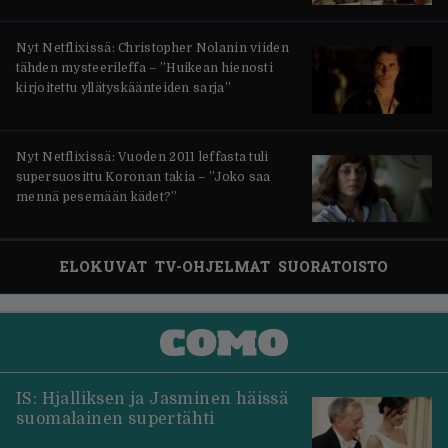
Nyt Netflixissä: Christopher Nolanin viiden
tähden mysteerileffa – ”Huikean hienosti
kirjoitettu yllätyskäänteiden sarja”
Nyt Netflixissä: Vuoden 2011 leffasta tuli
supersuosittu Koronan takia – ”Joko saa
mennä pesemään kädet?”
ELOKUVAT
TV-OHJELMAT
SUORATOISTO
IS: Hjalliksen ja Jasminen häissä
suomalainen supertähti