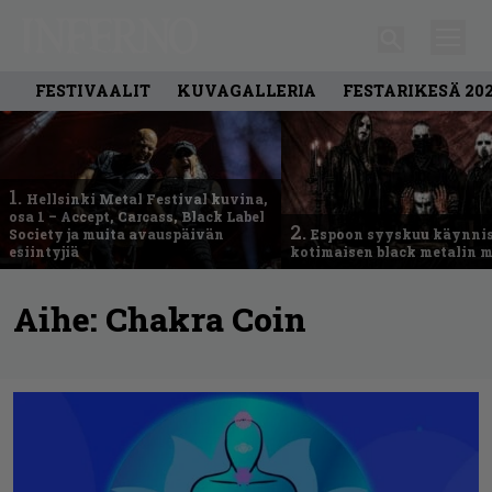
FESTIVAALIT
KUVAGALLERIA
FESTARIKESÄ 20
1.
Hellsinki Metal Festival kuvina,
osa 1 – Accept, Carcass, Black Label
2.
Society ja muita avauspäivän
Espoon syyskuu käynni
esiintyjiä
kotimaisen black metalin m
Aihe:
Chakra Coin