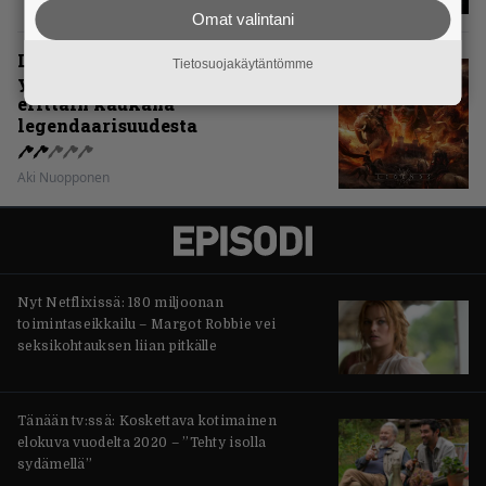
Omat valintani
Levyarvio: Sabaton on
Tietosuojakäytäntömme
yhdennellätoista albumillaan
erittäin kaukana
legendaarisuudesta
Aki Nuopponen
Nyt Netflixissä: 180 miljoonan
toimintaseikkailu – Margot Robbie vei
seksikohtauksen liian pitkälle
Tänään tv:ssä: Koskettava kotimainen
elokuva vuodelta 2020 – ”Tehty isolla
sydämellä”