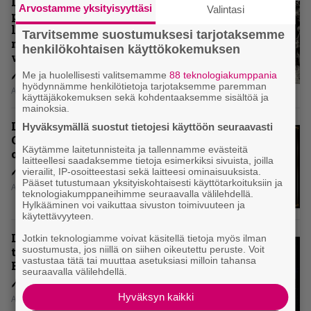
Levyarvio: Coronerin
Arvostamme yksityisyyttäsi
Valintasi
paluualbumi 32 vuotta edellisen
levytyksen jälkeen ei voi
Tarvitsemme suostumuksesi tarjotaksemme
mitenkään täyttää odotuksia. Vai
henkilökohtaisen käyttökokemuksen
voiko?
Me ja huolellisesti valitsemamme
88 teknologiakumppania
hyödynnämme henkilötietoja tarjotaksemme paremman
Aki Nuopponen
käyttäjäkokemuksen sekä kohdentaaksemme sisältöä ja
mainoksia.
Levyarvio: Dirkschneider & The
Hyväksymällä suostut tietojesi käyttöön seuraavasti
Old Gang -albumista ei aina tiedä,
Käytämme laitetunnisteita ja tallennamme evästeitä
onko se tosissaan tehty vai ei
laitteellesi saadaksemme tietoja esimerkiksi sivuista, joilla
vierailit, IP-osoitteestasi sekä laitteesi ominaisuuksista.
Pääset tutustumaan yksityiskohtaisesti käyttötarkoituksiin ja
Aki Nuopponen
teknologiakumppaneihimme seuraavalla välilehdellä.
Hylkääminen voi vaikuttaa sivuston toimivuuteen ja
käytettävyyteen.
Levyarvio: Onko Steelbound jo
Jotkin teknologiamme voivat käsitellä tietoja myös ilman
suostumusta, jos niillä on siihen oikeutettu peruste. Voit
täydellisintä mahdollista Battle
vastustaa tätä tai muuttaa asetuksiasi milloin tahansa
Beastia?
seuraavalla välilehdellä.
Hyväksyn kaikki
Aki Nuopponen