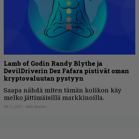
Lamb of Godin Randy Blythe ja
DevilDriverin Dez Fafara pistivät oman
kryptovaluutan pystyyn
Saapa nähdä miten tämän kolikon käy
melko jättimäisillä markkinoilla.
08.11.2021
Niko Ikonen