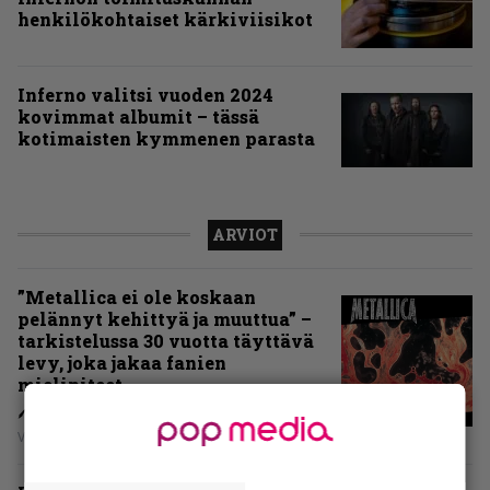
henkilökohtaiset kärkiviisikot
Inferno valitsi vuoden 2024
kovimmat albumit – tässä
kotimaisten kymmenen parasta
ARVIOT
”Metallica ei ole koskaan
pelännyt kehittyä ja muuttua” –
tarkistelussa 30 vuotta täyttävä
levy, joka jakaa fanien
mielipiteet
Vesa Siltanen