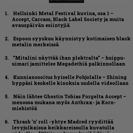
Hellsinki Metal Festival kuvina, osa 1 –
Accept, Carcass, Black Label Society ja muita
avauspäivän esiintyjiä
Espoon syyskuu käynnistyy kotimaisen black
metalin merkeissä
”Mitalini näyttää ihan plektralta” – huippu-
uimari jamittelee Megadethiä palkinnollaan
Kunnianosoitus hyiselle Pohjolalle – Shining
hyppäsi keskelle kinoksia uudella videollaan
Näin lähtee Ghostin Tobias Forgelta Accept –
menossa mukana myös Anthrax- ja Korn-
miehistöä
Thrash ’n’ roll -yhtye Madred ryydittää
levyjulkaisua keikkareissulla kuvatulla