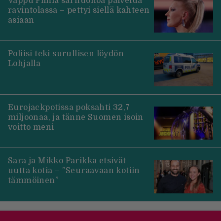
Vappu Pimiä sai huonoa palvelua
ravintolassa – pettyi siellä kahteen
asiaan
Poliisi teki surullisen löydön
Lohjalla
Eurojackpotissa poksahti 32,7
miljoonaa, ja tänne Suomen isoin
voitto meni
Sara ja Mikko Parikka etsivät
uutta kotia – ”Seuraavaan kotiin
tämmöinen”