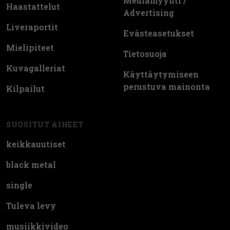
Mediamyynti /
Haastattelut
Advertising
Liveraportit
Evästeasetukset
Mielipiteet
Tietosuoja
Kuvagalleriat
Käyttäytymiseen
perustuva mainonta
Kilpailut
SUOSITUT AIHEET
keikkauutiset
black metal
single
Tuleva levy
musiikkivideo