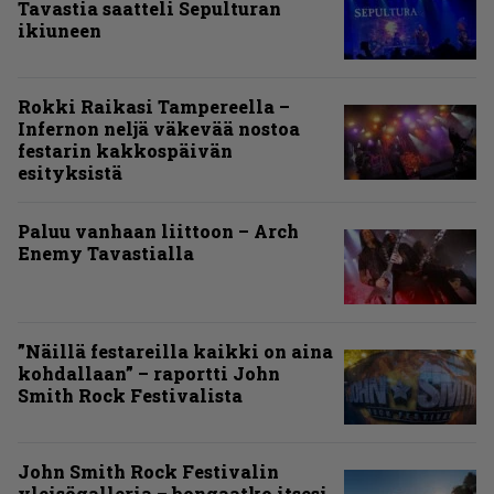
Tavastia saatteli Sepulturan
ikiuneen
Rokki Raikasi Tampereella –
Infernon neljä väkevää nostoa
festarin kakkospäivän
esityksistä
Paluu vanhaan liittoon – Arch
Enemy Tavastialla
”Näillä festareilla kaikki on aina
kohdallaan” – raportti John
Smith Rock Festivalista
John Smith Rock Festivalin
yleisögalleria – bongaatko itsesi