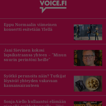
Eppu Normaalin viimeinen
konsertti esitetään Ylellä
Jani Sievinen kokosi
lapsikatraansa yhteen – ”Minun
suurin perintöni heille”
Syötkö perunoita näin? Tutkijat
löysivät yhteyden vakavaan
kansansairauteen
Sonja Aiello hullaantui elämään