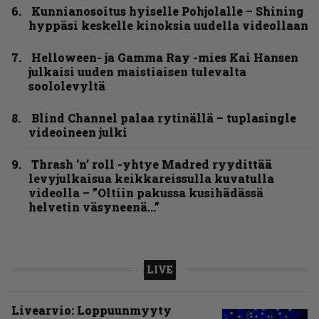
Kunnianosoitus hyiselle Pohjolalle – Shining
hyppäsi keskelle kinoksia uudella videollaan
Helloween- ja Gamma Ray -mies Kai Hansen
julkaisi uuden maistiaisen tulevalta
soololevyltä
Blind Channel palaa rytinällä – tuplasingle
videoineen julki
Thrash ’n’ roll -yhtye Madred ryydittää
levyjulkaisua keikkareissulla kuvatulla
videolla – ”Oltiin pakussa kusihädässä
helvetin väsyneenä…”
LIVE
Livearvio: Loppuunmyyty