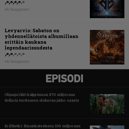
Aki Nuopponen
Levyarvio: Sabaton on
yhdennellätoista albumillaan
erittäin kaukana
legendaarisuudesta
Aki Nuopponen
Ohjaaja lähti kalppimaan 870 miljoonaa
dollaria tuottaneen elokuvan jatko-osasta
Scifihetki: Ilmaiskatselussa 100 miljoonan