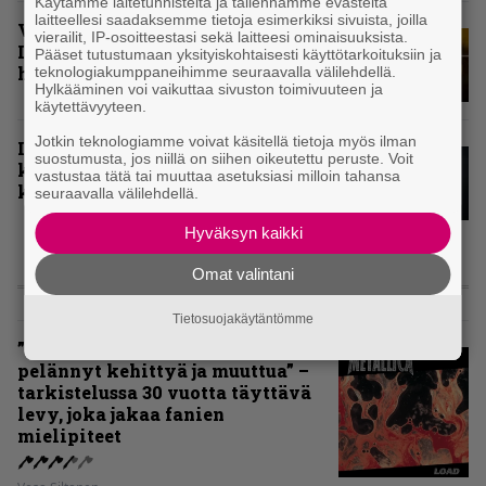
Käytämme laitetunnisteita ja tallennamme evästeitä
laitteellesi saadaksemme tietoja esimerkiksi sivuista, joilla
Vuoden 2024 raskaimmat – tässä
vierailit, IP-osoitteestasi sekä laitteesi ominaisuuksista.
Infernon toimituskunnan
Pääset tutustumaan yksityiskohtaisesti käyttötarkoituksiin ja
henkilökohtaiset kärkiviisikot
teknologiakumppaneihimme seuraavalla välilehdellä.
Hylkääminen voi vaikuttaa sivuston toimivuuteen ja
käytettävyyteen.
Jotkin teknologiamme voivat käsitellä tietoja myös ilman
Inferno valitsi vuoden 2024
suostumusta, jos niillä on siihen oikeutettu peruste. Voit
kovimmat albumit – tässä
vastustaa tätä tai muuttaa asetuksiasi milloin tahansa
kotimaisten kymmenen parasta
seuraavalla välilehdellä.
Hyväksyn kaikki
Omat valintani
ARVIOT
Tietosuojakäytäntömme
”Metallica ei ole koskaan
pelännyt kehittyä ja muuttua” –
tarkistelussa 30 vuotta täyttävä
levy, joka jakaa fanien
mielipiteet