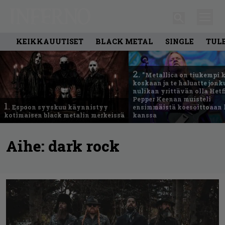
KEIKKAUUTISET
BLACK METAL
SINGLE
TUL
2.
”Metallica on tiukempi 
koskaan ja te haluatte jonk
nulikan yrittävän olla Hetfi
Pepper Keenan muisteli
1.
Espoon syyskuu käynnistyy
ensimmäistä koesoittoaan 
kotimaisen black metalin merkeissä
kanssa
Aihe:
dark rock