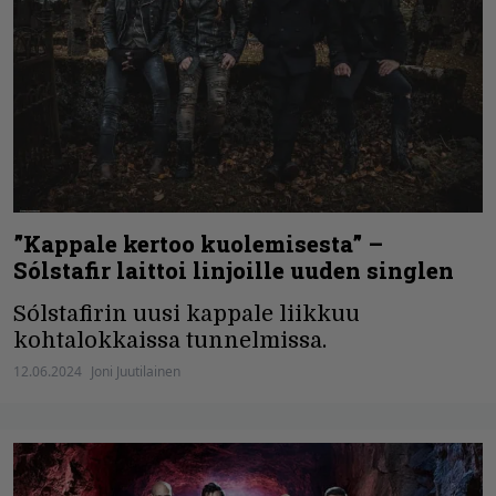
”Kappale kertoo kuolemisesta” –
Sólstafir laittoi linjoille uuden singlen
Sólstafirin uusi kappale liikkuu
kohtalokkaissa tunnelmissa.
12.06.2024
Joni Juutilainen