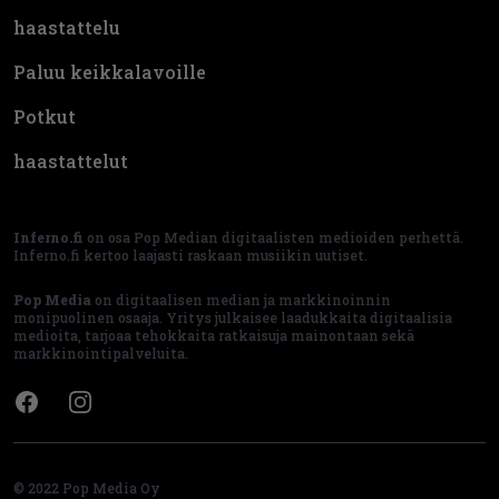
haastattelu
Paluu keikkalavoille
Potkut
haastattelut
Inferno.fi
on osa Pop Median digitaalisten medioiden perhettä.
Inferno.fi kertoo laajasti raskaan musiikin uutiset.
Pop Media
on digitaalisen median ja markkinoinnin
monipuolinen osaaja. Yritys julkaisee laadukkaita digitaalisia
medioita, tarjoaa tehokkaita ratkaisuja mainontaan sekä
markkinointipalveluita.
Facebook
Instagram
© 2022 Pop Media Oy