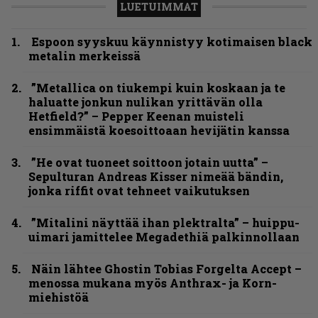
LUETUIMMAT
Espoon syyskuu käynnistyy kotimaisen black
metalin merkeissä
”Metallica on tiukempi kuin koskaan ja te
haluatte jonkun nulikan yrittävän olla
Hetfield?” – Pepper Keenan muisteli
ensimmäistä koesoittoaan hevijätin kanssa
”He ovat tuoneet soittoon jotain uutta” –
Sepulturan Andreas Kisser nimeää bändin,
jonka riffit ovat tehneet vaikutuksen
”Mitalini näyttää ihan plektralta” – huippu-
uimari jamittelee Megadethiä palkinnollaan
Näin lähtee Ghostin Tobias Forgelta Accept –
menossa mukana myös Anthrax- ja Korn-
miehistöä