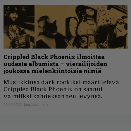
Crippled Black Phoenix ilmoittaa
uudesta albumista – vierailijoiden
joukossa mielenkiintoisia nimiä
Musiikkinsa dark rockiksi määrittelevä
Crippled Black Phoenix on saanut
valmiiksi kahdeksannen levynsä.
26.07.2020
Joni Juutilainen