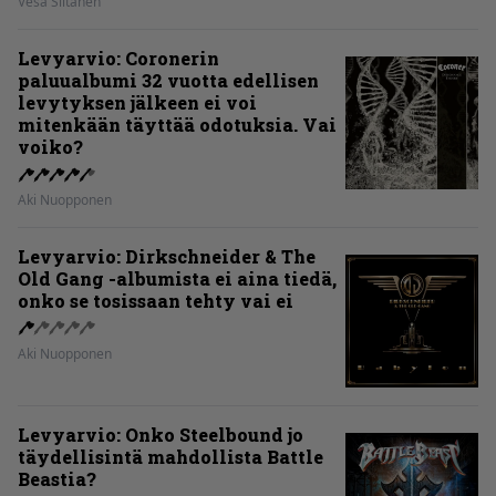
Vesa Siltanen
Levyarvio: Coronerin
paluualbumi 32 vuotta edellisen
levytyksen jälkeen ei voi
mitenkään täyttää odotuksia. Vai
voiko?
Aki Nuopponen
Levyarvio: Dirkschneider & The
Old Gang -albumista ei aina tiedä,
onko se tosissaan tehty vai ei
Aki Nuopponen
Levyarvio: Onko Steelbound jo
täydellisintä mahdollista Battle
Beastia?