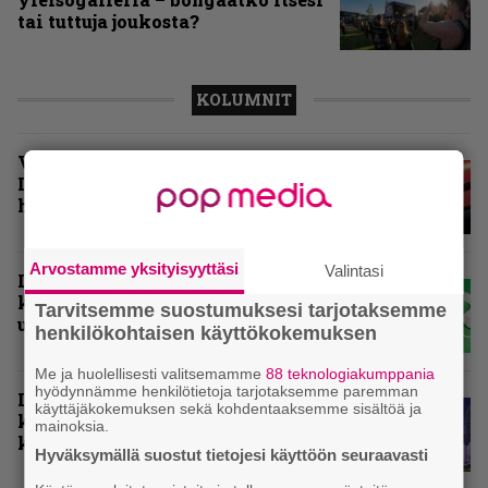
tai tuttuja joukosta?
KOLUMNIT
Vuoden 2025 raskaimmat –
Infernon toimituskunnan
henkilökohtaiset suosikit
Arvostamme yksityisyyttäsi
Valintasi
Inferno valikoi vuoden 2025
kovimmat levyt – tässä
Tarvitsemme suostumuksesi tarjotaksemme
ulkomaisten kärkikymmenikkö
henkilökohtaisen käyttökokemuksen
Me ja huolellisesti valitsemamme
88 teknologiakumppania
hyödynnämme henkilötietoja tarjotaksemme paremman
Inferno valitsi vuoden 2025
käyttäjäkokemuksen sekä kohdentaaksemme sisältöä ja
kovimmat levyt – tässä kotimaan
mainoksia.
kärkikymmenikkö
Hyväksymällä suostut tietojesi käyttöön seuraavasti