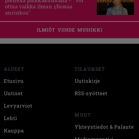
pienellä paikkakunnalla – ”Voi
ottaa vaikka ilman yläosaa
aurinkoa”
ILMIÖT
VIIHDE
MUSIIKKI
Footer
ALUEET
TILAUKSET
Etusivu
Uutiskirje
Uutiset
RSS-syötteet
Levyarviot
MUUT
Lehti
Yhteystiedot & Palaute
Kauppa