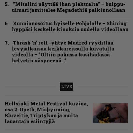
”Mitalini näyttää ihan plektralta” – huippu-
uimari jamittelee Megadethiä palkinnollaan
Kunnianosoitus hyiselle Pohjolalle – Shining
hyppäsi keskelle kinoksia uudella videollaan
Thrash ’n’ roll -yhtye Madred ryydittää
levyjulkaisua keikkareissulla kuvatulla
videolla – ”Oltiin pakussa kusihädässä
helvetin väsyneenä…”
LIVE
Hellsinki Metal Festival kuvina,
osa 2: Opeth, Misþyrming,
Eluveitie, Triptykon ja muita
lauantain esiintyjiä