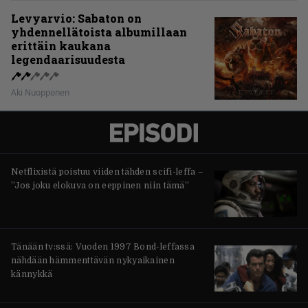
Levyarvio: Sabaton on
yhdennellätoista albumillaan
erittäin kaukana
legendaarisuudesta
Aki Nuopponen
Netflixistä poistuu viiden tähden scifi-leffa –
”Jos joku elokuva on eeppinen niin tämä”
Tänään tv:ssä: Vuoden 1997 Bond-leffassa
nähdään hämmenttävän nykyaikainen
kännykkä