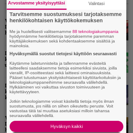
Arvostamme yksityisyyttäsi
KOLUMNIT
Valintasi
Tarvitsemme suostumuksesi tarjotaksemme
Vuoden 2025 raskaimmat –
henkilökohtaisen käyttökokemuksen
Infernon toimituskunnan
Me ja huolellisesti valitsemamme
88 teknologiakumppania
henkilökohtaiset suosikit
hyödynnämme henkilötietoja tarjotaksemme paremman
käyttäjäkokemuksen sekä kohdentaaksemme sisältöä ja
mainoksia.
Inferno valikoi vuoden 2025
Hyväksymällä suostut tietojesi käyttöön seuraavasti
kovimmat levyt – tässä
Käytämme laitetunnisteita ja tallennamme evästeitä
ulkomaisten kärkikymmenikkö
laitteellesi saadaksemme tietoja esimerkiksi sivuista, joilla
vierailit, IP-osoitteestasi sekä laitteesi ominaisuuksista.
Pääset tutustumaan yksityiskohtaisesti käyttötarkoituksiin ja
teknologiakumppaneihimme seuraavalla välilehdellä.
Inferno valitsi vuoden 2025
Hylkääminen voi vaikuttaa sivuston toimivuuteen ja
kovimmat levyt – tässä kotimaan
käytettävyyteen.
kärkikymmenikkö
Jotkin teknologiamme voivat käsitellä tietoja myös ilman
suostumusta, jos niillä on siihen oikeutettu peruste. Voit
vastustaa tätä tai muuttaa asetuksiasi milloin tahansa
seuraavalla välilehdellä.
Vuoden 2024 raskaimmat – tässä
Infernon toimituskunnan
Hyväksyn kaikki
henkilökohtaiset kärkiviisikot