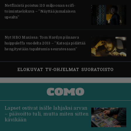
Netflixistä poistuu 110 miljoonan scifi-
toimintaelokuva – ”Näyttää jumalaisen
upealta”
Nyt HBO Maxissa: Tom Hardyn piinaava
huippuleffa vuodelta 2013 – ”Katsoja pidättää
hengitystään tapahtumia seuratessaan”
ELOKUVAT
TV-OHJELMAT
SUORATOISTO
Lapset ostivat isälle lahjaksi arvan
– päävoitto tuli, mutta miten sitten
kävikään