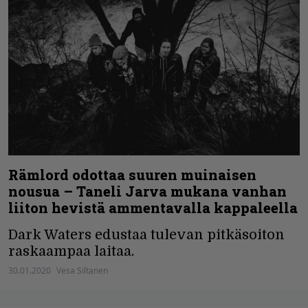
Rämlord odottaa suuren muinaisen
nousua – Taneli Jarva mukana vanhan
liiton hevistä ammentavalla kappaleella
Dark Waters edustaa tulevan pitkäsoiton
raskaampaa laitaa.
30.01.2020
Vesa Siltanen