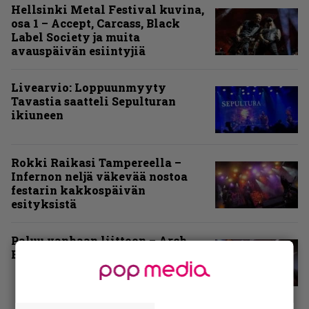
Hellsinki Metal Festival kuvina,
osa 1 – Accept, Carcass, Black
Label Society ja muita
avauspäivän esiintyjiä
Livearvio: Loppuunmyyty
Tavastia saatteli Sepulturan
ikiuneen
Rokki Raikasi Tampereella –
Infernon neljä väkevää nostoa
festarin kakkospäivän
esityksistä
Paluu vanhaan liittoon – Arch
Enemy Tavastialla