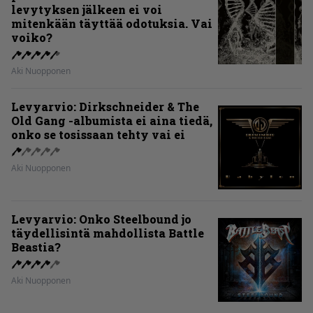
levytyksen jälkeen ei voi
mitenkään täyttää odotuksia. Vai
voiko?
Aki Nuopponen
Levyarvio: Dirkschneider & The
Old Gang -albumista ei aina tiedä,
onko se tosissaan tehty vai ei
Aki Nuopponen
Levyarvio: Onko Steelbound jo
täydellisintä mahdollista Battle
Beastia?
Aki Nuopponen