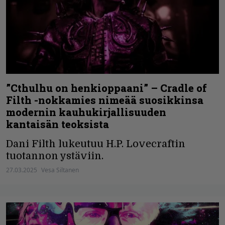
”Cthulhu on henkioppaani” – Cradle of
Filth -nokkamies nimeää suosikkinsa
modernin kauhukirjallisuuden
kantaisän teoksista
Dani Filth lukeutuu H.P. Lovecraftin
tuotannon ystäviin.
27.03.2025
Vesa Siltanen