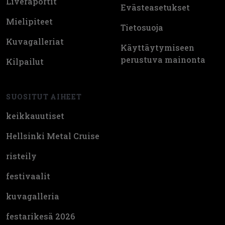
Liveraportit
Evästeasetukset
Mielipiteet
Tietosuoja
Kuvagalleriat
Käyttäytymiseen
perustuva mainonta
Kilpailut
SUOSITUT AIHEET
keikkauutiset
Hellsinki Metal Cruise
risteily
festivaalit
kuvagalleria
festarikesä 2026