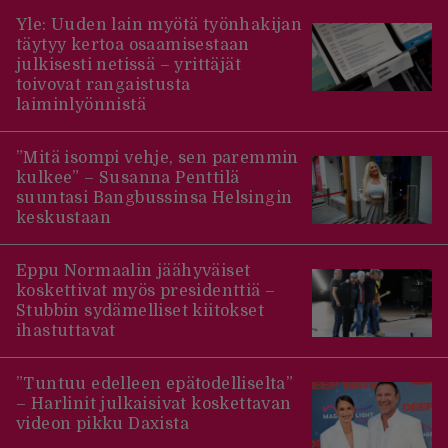
Yle: Uuden lain myötä työnhakijan
täytyy kertoa osaamisestaan
julkisesti netissä – yrittäjät
toivovat rangaistusta
laiminlyönnistä
”Mitä isompi vehje, sen paremmin
kulkee” – Susanna Penttilä
suuntasi Bangbussinsa Helsingin
keskustaan
Eppu Normaalin jäähyväiset
koskettivat myös presidenttiä –
Stubbin sydämelliset kiitokset
ihastuttavat
”Tuntuu edelleen epätodelliselta”
– Harlinit julkaisivat koskettavan
videon pikku Daxista