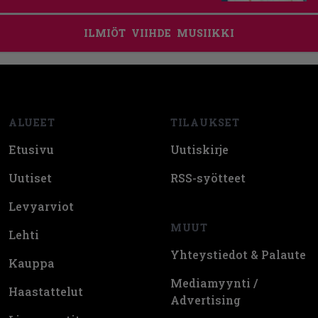
ILMIÖT
VIIHDE
MUSIIKKI
Footer
ALUEET
TILAUKSET
Etusivu
Uutiskirje
Uutiset
RSS-syötteet
Levyarviot
MUUT
Lehti
Yhteystiedot & Palaute
Kauppa
Mediamyynti /
Haastattelut
Advertising