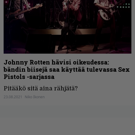
Johnny Rotten hävisi oikeudessa:
bändin biisejä saa käyttää tulevassa Sex
Pistols -sarjassa
Pitääkö sitä aina rähjätä?
23.08.2021
Niko Ikonen