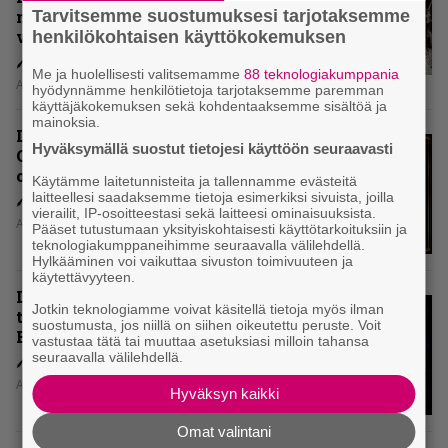
Tarvitsemme suostumuksesi tarjotaksemme
mitenkään täyttää odotuksia. Vai
voiko?
henkilökohtaisen käyttökokemuksen
Me ja huolellisesti valitsemamme
88 teknologiakumppania
Aki Nuopponen
hyödynnämme henkilötietoja tarjotaksemme paremman
käyttäjäkokemuksen sekä kohdentaaksemme sisältöä ja
mainoksia.
Levyarvio: Dirkschneider & The
Hyväksymällä suostut tietojesi käyttöön seuraavasti
Old Gang -albumista ei aina tiedä,
onko se tosissaan tehty vai ei
Käytämme laitetunnisteita ja tallennamme evästeitä
laitteellesi saadaksemme tietoja esimerkiksi sivuista, joilla
vierailit, IP-osoitteestasi sekä laitteesi ominaisuuksista.
Aki Nuopponen
Pääset tutustumaan yksityiskohtaisesti käyttötarkoituksiin ja
teknologiakumppaneihimme seuraavalla välilehdellä.
Hylkääminen voi vaikuttaa sivuston toimivuuteen ja
käytettävyyteen.
Levyarvio: Onko Steelbound jo
Jotkin teknologiamme voivat käsitellä tietoja myös ilman
täydellisintä mahdollista Battle
suostumusta, jos niillä on siihen oikeutettu peruste. Voit
Beastia?
vastustaa tätä tai muuttaa asetuksiasi milloin tahansa
seuraavalla välilehdellä.
Aki Nuopponen
Hyväksyn kaikki
Omat valintani