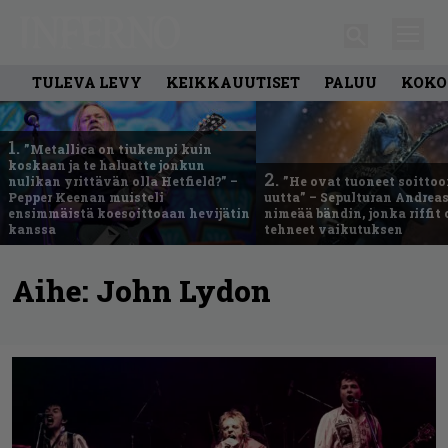
TULEVA LEVY
KEIKKAUUTISET
PALUU
KOKO
1.
”Metallica on tiukempi kuin
koskaan ja te haluatte jonkun
2.
nulikan yrittävän olla Hetfield?” –
”He ovat tuoneet soittoo
Pepper Keenan muisteli
uutta” – Sepulturan Andreas
ensimmäistä koesoittoaan hevijätin
nimeää bändin, jonka riffit
kanssa
tehneet vaikutuksen
Aihe:
John Lydon