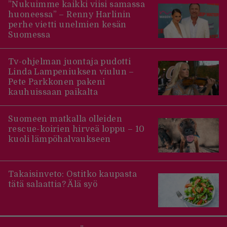
”Nukuimme kaikki viisi samassa
huoneessa” – Renny Harlinin
perhe vietti unelmien kesän
Suomessa
Tv-ohjelman juontaja pudotti
Linda Lampeniuksen viulun –
Pete Parkkonen pakeni
kauhuissaan paikalta
Suomeen matkalla olleiden
rescue-koirien hirveä loppu – 10
kuoli lämpöhalvaukseen
Takaisinveto: Ostitko kaupasta
tätä salaattia? Älä syö