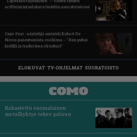
”Lajissaan täydellinen” – Viiden tähden
scifitoimintaelokuva lisättiin suoratoistoon!
Cape Fear -näyttelijä muisteli Robert De
Niron paneutumista rooliinsa – ”Hän puhui
kielillä ja trailerissa oli urkuri”
ELOKUVAT
TV-OHJELMAT
SUORATOISTO
Rakastettu suomalainen
metalliyhtye tekee paluun