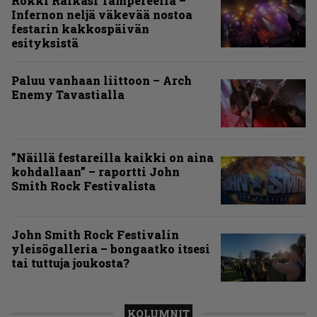
Rokki Raikasi Tampereella –
Infernon neljä väkevää nostoa
festarin kakkospäivän
esityksistä
Paluu vanhaan liittoon – Arch
Enemy Tavastialla
”Näillä festareilla kaikki on aina
kohdallaan” – raportti John
Smith Rock Festivalista
John Smith Rock Festivalin
yleisögalleria – bongaatko itsesi
tai tuttuja joukosta?
KOLUMNIT