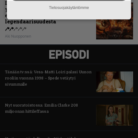
Levyarvio: Sabaton on
Tietosuojakäytäntömme
yhdennellätoista albumillaan
erittäin kaukana
legendaarisuudesta
Aki Nuopponen
Tänään tv:ssä: Vesa-Matti Loiri palasi Uunon
rooliin vuonna 1998 – Spede vetäytyi
sivummalle
Nyt suoratoistossa: Emilia Clarke 208
miljoonan hittileffassa