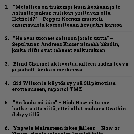
”Metallica on tiukempi kuin koskaan ja te
haluatte jonkun nulikan yrittävän olla
Hetfield?” – Pepper Keenan muisteli
ensimmäistä koesoittoaan hevijätin kanssa
”He ovat tuoneet soittoon jotain uutta” –
Sepulturan Andreas Kisser nimeää bändin,
jonka riffit ovat tehneet vaikutuksen
Blind Channel aktivoituu jälleen uuden levyn
ja jäähallikeikan merkeissä
Sid Wilsonin käytös syynä Slipknotista
erottamiseen, raportoi TMZ
”En kadu mitään” – Rick Rozz ei tunne
katkeruutta siitä, ettei ollut mukana Deathin
debyytillä
Yngwie Malmsteen iskee jälleen – Now or
Never -single tulevalta levyltä julki