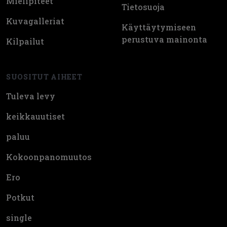
Mielipiteet
Tietosuoja
Kuvagalleriat
Käyttäytymiseen
perustuva mainonta
Kilpailut
SUOSITUT AIHEET
Tuleva levy
keikkauutiset
paluu
Kokoonpanomuutos
Ero
Potkut
single