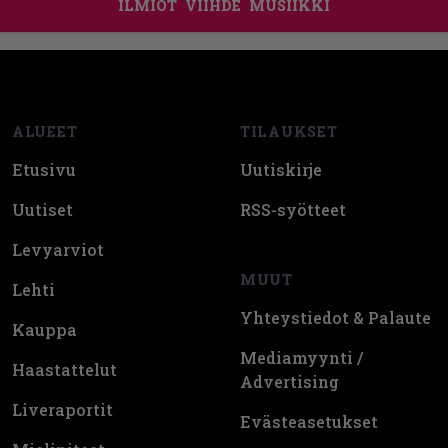
ILMIÖT
VIIHDE
MUSIIKKI
Footer
ALUEET
TILAUKSET
Etusivu
Uutiskirje
Uutiset
RSS-syötteet
Levyarviot
MUUT
Lehti
Yhteystiedot & Palaute
Kauppa
Mediamyynti /
Haastattelut
Advertising
Liveraportit
Evästeasetukset