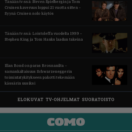
Tänään tv:ssä: Steven Spielbergin ja Tom
Cruisen kaveruus loppui 21 vuotta sitten –
Syynä Cruisen nolo käytös
Tänään tv:ssä: Loistoleffa vuodelta 1999 –
Stephen King ja Tom Hanks laadun takeina
Illan Bond on paras Brosnanilta –
samankaltaisuus Schwarzeneggerin
toimintatykitykseen pakotti tekemään
kässärin uusiksi
ELOKUVAT
TV-OHJELMAT
SUORATOISTO