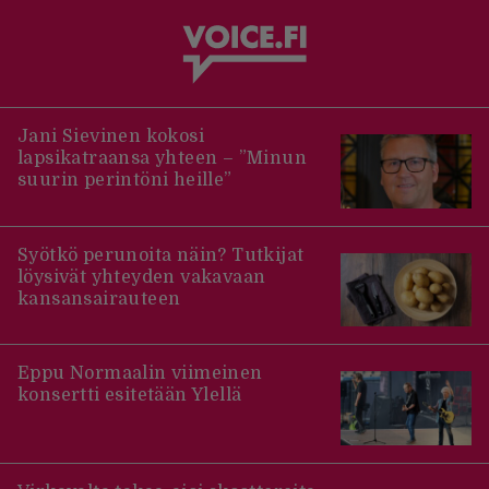
Jani Sievinen kokosi
lapsikatraansa yhteen – ”Minun
suurin perintöni heille”
Syötkö perunoita näin? Tutkijat
löysivät yhteyden vakavaan
kansansairauteen
Eppu Normaalin viimeinen
konsertti esitetään Ylellä