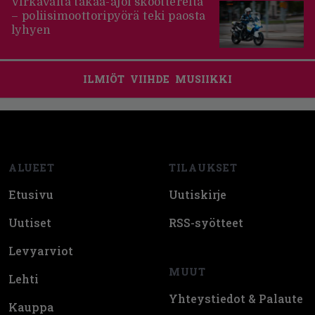
Virkavalta takaa-ajoi skoottereita
– poliisimoottoripyörä teki paosta
lyhyen
ILMIÖT
VIIHDE
MUSIIKKI
Footer
ALUEET
TILAUKSET
Etusivu
Uutiskirje
Uutiset
RSS-syötteet
Levyarviot
MUUT
Lehti
Yhteystiedot & Palaute
Kauppa