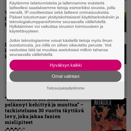
Käytämme laitetunnisteita ja tallennamme evästeitä
laitteellesi saadaksemme tietoja esimerkiksi sivuista, joilla
Vuoden 2024 raskaimmat – tässä
vierailit, IP-osoitteestasi sekä laitteesi ominaisuuksista.
Pääset tutustumaan yksityiskohtaisesti käyttötarkoituksiin ja
Infernon toimituskunnan
teknologiakumppaneihimme seuraavalla välilehdellä.
henkilökohtaiset kärkiviisikot
Hylkääminen voi vaikuttaa sivuston toimivuuteen ja
käytettävyyteen.
Jotkin teknologiamme voivat käsitellä tietoja myös ilman
Inferno valitsi vuoden 2024
suostumusta, jos niillä on siihen oikeutettu peruste. Voit
kovimmat albumit – tässä
vastustaa tätä tai muuttaa asetuksiasi milloin tahansa
seuraavalla välilehdellä.
kotimaisten kymmenen parasta
Hyväksyn kaikki
Omat valintani
ARVIOT
Tietosuojakäytäntömme
”Metallica ei ole koskaan
pelännyt kehittyä ja muuttua” –
tarkistelussa 30 vuotta täyttävä
levy, joka jakaa fanien
mielipiteet