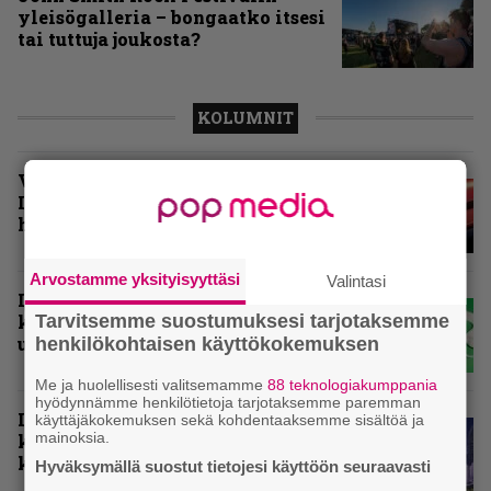
yleisögalleria – bongaatko itsesi
tai tuttuja joukosta?
KOLUMNIT
Vuoden 2025 raskaimmat –
Infernon toimituskunnan
henkilökohtaiset suosikit
Arvostamme yksityisyyttäsi
Valintasi
Inferno valikoi vuoden 2025
kovimmat levyt – tässä
Tarvitsemme suostumuksesi tarjotaksemme
ulkomaisten kärkikymmenikkö
henkilökohtaisen käyttökokemuksen
Me ja huolellisesti valitsemamme
88 teknologiakumppania
hyödynnämme henkilötietoja tarjotaksemme paremman
Inferno valitsi vuoden 2025
käyttäjäkokemuksen sekä kohdentaaksemme sisältöä ja
mainoksia.
kovimmat levyt – tässä kotimaan
kärkikymmenikkö
Hyväksymällä suostut tietojesi käyttöön seuraavasti