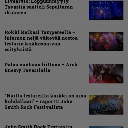
Livearvio: Loppuunmyyty
Tavastia saatteli Sepulturan
ikiuneen
Rokki Raikasi Tampereella –
Infernon neljä väkevää nostoa
festarin kakkospäivän
esityksistä
Paluu vanhaan liittoon – Arch
Enemy Tavastialla
”Näillä festareilla kaikki on aina
kohdallaan” – raportti John
Smith Rock Festivalista
John Smith Rock Festivalin