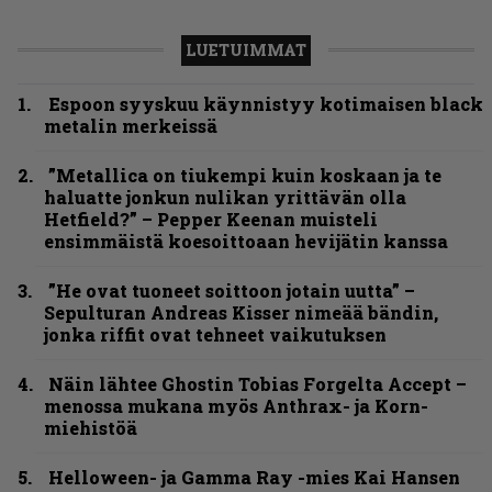
LUETUIMMAT
Espoon syyskuu käynnistyy kotimaisen black
metalin merkeissä
”Metallica on tiukempi kuin koskaan ja te
haluatte jonkun nulikan yrittävän olla
Hetfield?” – Pepper Keenan muisteli
ensimmäistä koesoittoaan hevijätin kanssa
”He ovat tuoneet soittoon jotain uutta” –
Sepulturan Andreas Kisser nimeää bändin,
jonka riffit ovat tehneet vaikutuksen
Näin lähtee Ghostin Tobias Forgelta Accept –
menossa mukana myös Anthrax- ja Korn-
miehistöä
Helloween- ja Gamma Ray -mies Kai Hansen