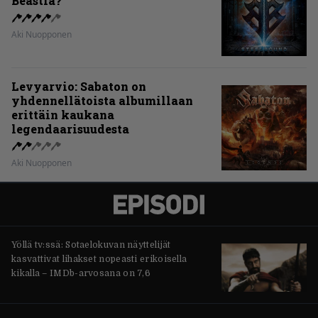
Beastia?
Aki Nuopponen
Levyarvio: Sabaton on
yhdennellätoista albumillaan
erittäin kaukana
legendaarisuudesta
Aki Nuopponen
Yöllä tv:ssä: Sotaelokuvan näyttelijät
kasvattivat lihakset nopeasti erikoisella
kikalla – IMDb-arvosana on 7,6