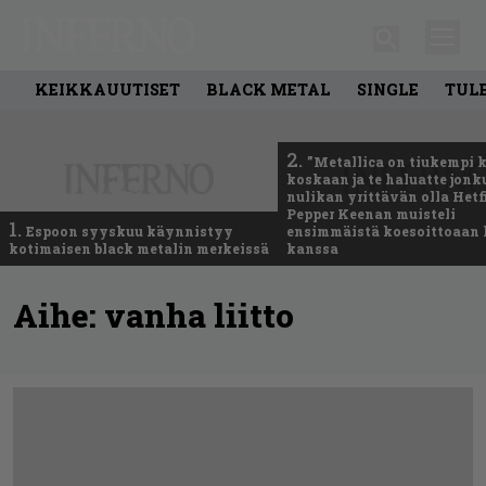
KEIKKAUUTISET
BLACK METAL
SINGLE
TUL
2.
”Metallica on tiukempi 
koskaan ja te haluatte jonk
nulikan yrittävän olla Hetfi
Pepper Keenan muisteli
1.
Espoon syyskuu käynnistyy
ensimmäistä koesoittoaan 
kotimaisen black metalin merkeissä
kanssa
Aihe:
vanha liitto