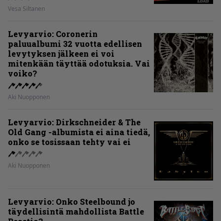
Vesa Siltanen
Levyarvio: Coronerin
paluualbumi 32 vuotta edellisen
levytyksen jälkeen ei voi
mitenkään täyttää odotuksia. Vai
voiko?
Aki Nuopponen
Levyarvio: Dirkschneider & The
Old Gang -albumista ei aina tiedä,
onko se tosissaan tehty vai ei
Aki Nuopponen
Levyarvio: Onko Steelbound jo
täydellisintä mahdollista Battle