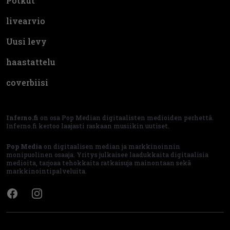
Potkut
livearvio
Uusi levy
haastattelu
coverbiisi
Inferno.fi
on osa Pop Median digitaalisten medioiden perhettä.
Inferno.fi kertoo laajasti raskaan musiikin uutiset.
Pop Media
on digitaalisen median ja markkinoinnin
monipuolinen osaaja. Yritys julkaisee laadukkaita digitaalisia
medioita, tarjoaa tehokkaita ratkaisuja mainontaan sekä
markkinointipalveluita.
Facebook
Instagram