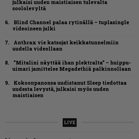
julkaisi uuden maistiaisen tulevalta
soololevyltä
Blind Channel palaa rytinällä – tuplasingle
videoineen julki
Anthrax vie katsojat keikkatunnelmiin
uudella videollaan
”Mitalini näyttää ihan plektralta” – huippu-
uimari jamittelee Megadethiä palkinnollaan
Kokoonpanonsa uudistanut Sleep tiedottaa
uudesta levystä, julkaisi myös uuden
maistiaisen
LIVE