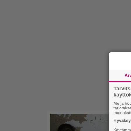
Ar
Tarvit
käytt
Me ja huo
tarjotak
mainoksi
Hyväksym
Käytämme 