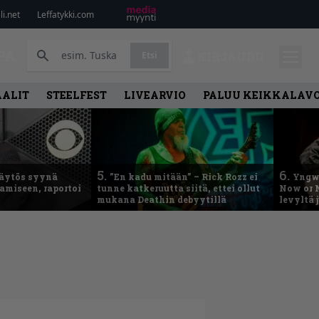
i.net
Leffatykki.com
PA
Etsi
KIRJAUDU
AALIT
STEELFEST
LIVEARVIO
PALUU KEIKKALAVO
5.
6.
käytös syynä
”En kadu mitään” – Rick Rozz ei
Yngwi
tamiseen, raportoi
tunne katkeruutta siitä, ettei ollut
Now or N
mukana Deathin debyytillä
levyltä 