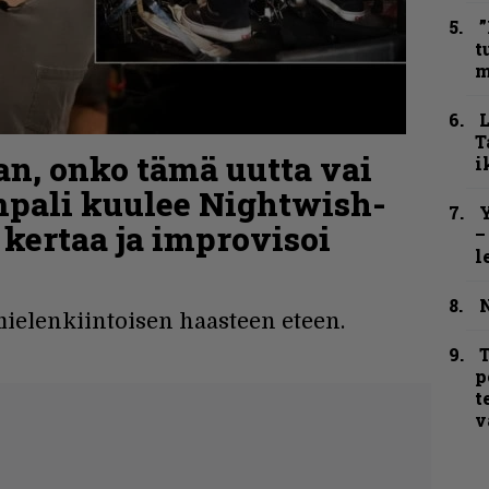
”
t
m
T
n, onko tämä uutta vai
i
mpali kuulee Nightwish-
Y
kertaa ja improvisoi
–
l
N
ielenkiintoisen haasteen eteen.
T
p
t
v