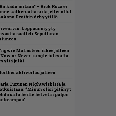
En kadu mitään” – Rick Rozz ei
unne katkeruutta siitä, ettei ollut
ukana Deathin debyytillä
Livearvio: Loppuunmyyty
avastia saatteli Sepulturan
kiuneen
ngwie Malmsteen iskee jälleen
 Now or Never -single tulevalta
evyltä julki
orther aktivoituu jälleen
arja Turunen Nightwishistä ja
otkuistaan: ”Minun olisi pitänyt
ehdä siitä heille helvetin paljon
aikeampaa”