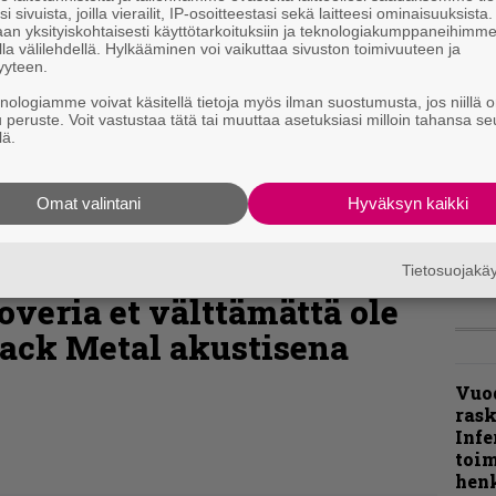
i sivuista, joilla vierailit, IP-osoitteestasi sekä laitteesi ominaisuuksista
”Näi
an yksityiskohtaisesti käyttötarkoituksiin ja teknologiakumppaneihimm
la välilehdellä. Hylkääminen voi vaikuttaa sivuston toimivuuteen ja
kaik
yyteen.
kohd
rapo
knologiamme voivat käsitellä tietoja myös ilman suostumusta, jos niillä o
Rock
u peruste. Voit vastustaa tätä tai muuttaa asetuksiasi milloin tahansa se
lä.
Joh
Fest
Omat valintani
Hyväksyn kaikki
ylei
bong
tutt
Tietosuojak
veria et välttämättä ole
lack Metal akustisena
Vuo
ras
Infe
toi
henk