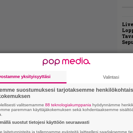
Live
Lop
Tava
Sepu
Rok
Tamp
Infe
väk
vostamme yksityisyyttäsi
Valintasi
fest
kak
semme suostumuksesi tarjotaksemme henkilökohtai
esit
ökokemuksen
lellisesti valitsemamme
88 teknologiakumppania
hyödynnämme henkilö
Pal
semme paremman käyttäjäkokemuksen sekä kohdentaaksemme sisältöä
a.
liit
Ene
ällä suostut tietojesi käyttöön seuraavasti
laitetunnisteita ja tallennamme evästeitä laitteellesi saadaksemme tie