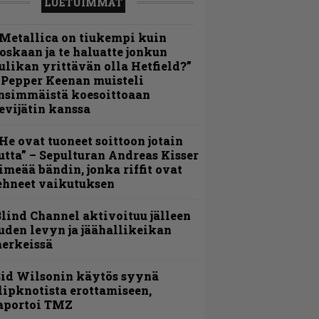
LUETUIMMAT
Metallica on tiukempi kuin
oskaan ja te haluatte jonkun
ulikan yrittävän olla Hetfield?”
 Pepper Keenan muisteli
nsimmäistä koesoittoaan
evijätin kanssa
He ovat tuoneet soittoon jotain
utta” – Sepulturan Andreas Kisser
imeää bändin, jonka riffit ovat
ehneet vaikutuksen
lind Channel aktivoituu jälleen
uden levyn ja jäähallikeikan
erkeissä
id Wilsonin käytös syynä
lipknotista erottamiseen,
aportoi TMZ