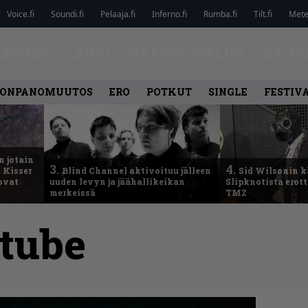
Voice.fi
Soundi.fi
Pelaaja.fi
Inferno.fi
Rumba.fi
Tilt.fi
Metel
ARVIOT
LEHTI
HAASTATTELUT
KAUP
ONPANOMUUTOS
ERO
POTKUT
SINGLE
FESTIV
n jotain
3.
4.
 Kisser
Blind Channel aktivoituu jälleen
Sid Wilsonin 
 ovat
uuden levyn ja jäähallikeikan
Slipknotista erot
merkeissä
TMZ
tube