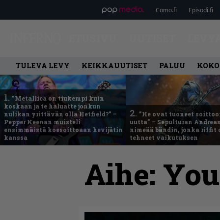
Como.fi
Episodi.fi
ETUSIVU
UUTISET
LEVY
TULEVA LEVY
KEIKKAUUTISET
PALUU
KOKO
1.
”Metallica on tiukempi kuin
koskaan ja te haluatte jonkun
2.
nulikan yrittävän olla Hetfield?” –
”He ovat tuoneet soittoo
Pepper Keenan muisteli
uutta” – Sepulturan Andreas
ensimmäistä koesoittoaan hevijätin
nimeää bändin, jonka riffit
kanssa
tehneet vaikutuksen
Aihe:
You