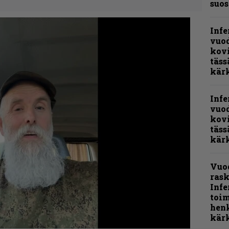
suos
Infe
vuo
kov
täss
kär
Infe
vuo
kov
täss
kär
Vuo
rask
Infe
toi
henk
kärk