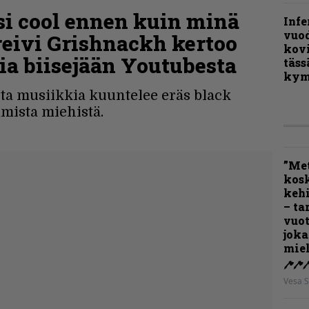
osi cool ennen kuin minä
Infe
vuo
Kreivi Grishnackh kertoo
kov
a biisejään Youtubesta
täss
kym
ta musiikkia kuuntelee eräs black
mista miehistä.
”Met
kos
kehi
– ta
vuot
joka
miel
Vesa S