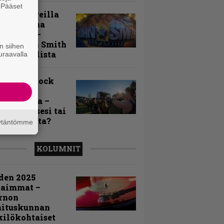
. Pääset
llä festareilla
e
ki on aina
allaan” –
rtti John Smith
n siihen
 Festivalista
uraavalla
n Smith Rock
ivalin
sögalleria –
aatko itsesi tai
uja joukosta?
äytäntömme
KOLUMNIT
den 2025
kaimmat –
rnon
mituskunnan
ilökohtaiset