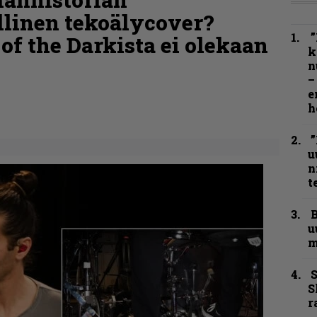
linen tekoälycover?
”
of the Darkista ei olekaan
k
n
–
e
h
”
u
n
t
B
u
m
S
S
r