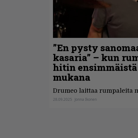
”En pysty sanomaa
kasaria” – kun ru
hitin ensimmäistä 
mukana
Drumeo laittaa rumpaleita m
28.09.2025
Jonna Ikonen