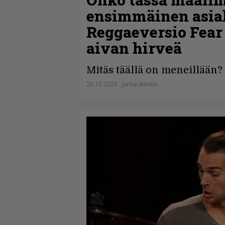
ensimmäinen asial
Reggaeversio Fear 
aivan hirveä
Mitäs täällä on meneillään?
26.10.2025
Jonna Ikonen