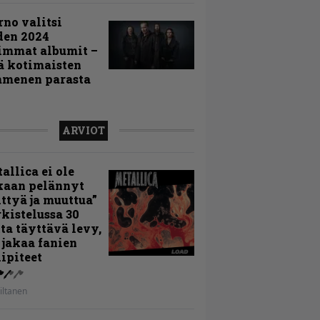
rno valitsi
den 2024
immat albumit –
ä kotimaisten
menen parasta
ARVIOT
allica ei ole
kaan pelännyt
ttyä ja muuttua”
rkistelussa 30
ta täyttävä levy,
 jakaa fanien
ipiteet
iltanen