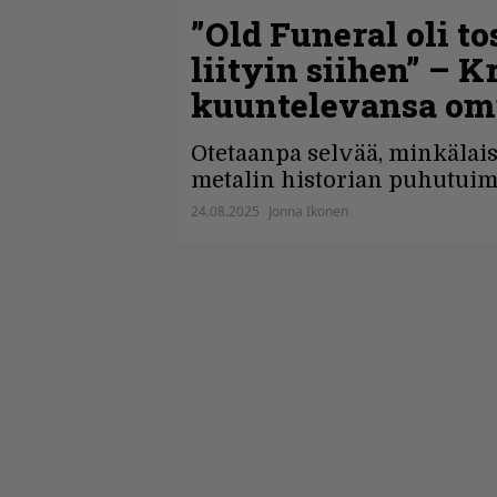
”Old Funeral oli t
liityin siihen” – 
kuuntelevansa omi
Otetaanpa selvää, minkälais
metalin historian puhutuim
24.08.2025
Jonna Ikonen