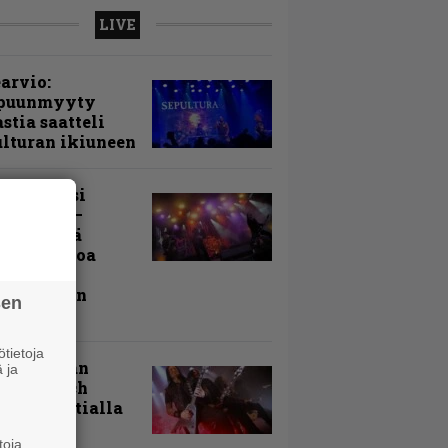
LIVE
arvio:
puunmyyty
stia saatteli
lturan ikiuneen
ki Raikasi
ereella –
rnon neljä
evää nostoa
arin
kospäivän
sen
yksistä
tietoja
uu vanhaan
 ja
toon – Arch
my Tavastialla
toja