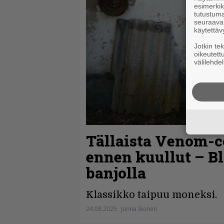
esimerkiks
tutustuma
seuraaval
käytettäv
Jotkin te
oikeutett
välilehdel
Tällaista Venom-co
ennen kuullut – B
banjolla
Klassikko taipuu moneksi.
24.08.2025
Jonna Ikonen