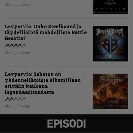
Aki Nuopponen
Levyarvio: Onko Steelbound jo
täydellisintä mahdollista Battle
Beastia?
Aki Nuopponen
Levyarvio: Sabaton on
yhdennellätoista albumillaan
erittäin kaukana
legendaarisuudesta
Aki Nuopponen