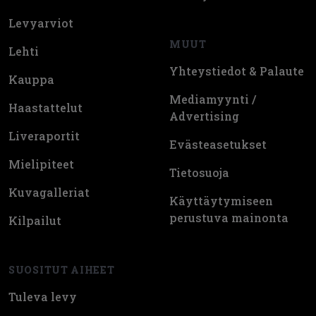
Levyarviot
MUUT
Lehti
Yhteystiedot & Palaute
Kauppa
Mediamyynti /
Haastattelut
Advertising
Liveraportit
Evästeasetukset
Mielipiteet
Tietosuoja
Kuvagalleriat
Käyttäytymiseen
perustuva mainonta
Kilpailut
SUOSITUT AIHEET
Tuleva levy