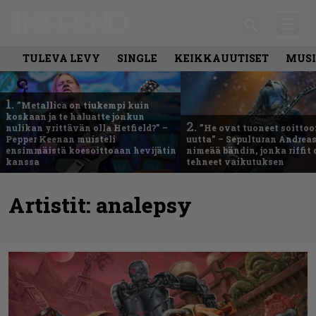
TULEVA LEVY
SINGLE
KEIKKAUUTISET
MUSI
1.
”Metallica on tiukempi kuin
koskaan ja te haluatte jonkun
2.
nulikan yrittävän olla Hetfield?” –
”He ovat tuoneet soittoo
Pepper Keenan muisteli
uutta” – Sepulturan Andreas
ensimmäistä koesoittoaan hevijätin
nimeää bändin, jonka riffit
kanssa
tehneet vaikutuksen
Artistit:
analepsy