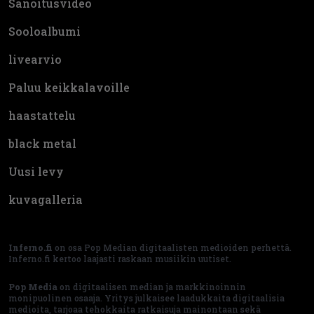
Sanoitusvideo
Sooloalbumi
livearvio
Paluu keikkalavoille
haastattelu
black metal
Uusi levy
kuvagalleria
Inferno.fi
on osa Pop Median digitaalisten medioiden perhettä.
Inferno.fi kertoo laajasti raskaan musiikin uutiset.
Pop Media
on digitaalisen median ja markkinoinnin
monipuolinen osaaja. Yritys julkaisee laadukkaita digitaalisia
medioita, tarjoaa tehokkaita ratkaisuja mainontaan sekä