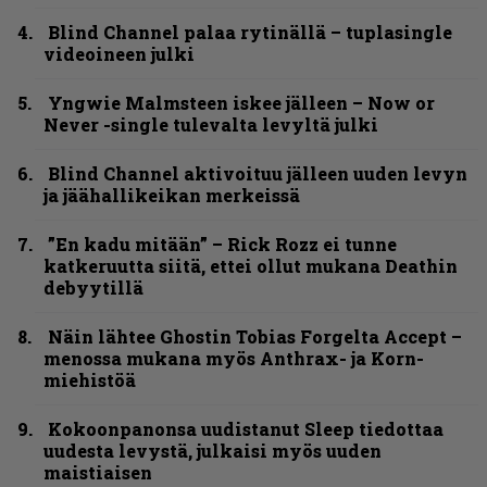
Blind Channel palaa rytinällä – tuplasingle
videoineen julki
Yngwie Malmsteen iskee jälleen – Now or
Never -single tulevalta levyltä julki
Blind Channel aktivoituu jälleen uuden levyn
ja jäähallikeikan merkeissä
”En kadu mitään” – Rick Rozz ei tunne
katkeruutta siitä, ettei ollut mukana Deathin
debyytillä
Näin lähtee Ghostin Tobias Forgelta Accept –
menossa mukana myös Anthrax- ja Korn-
miehistöä
Kokoonpanonsa uudistanut Sleep tiedottaa
uudesta levystä, julkaisi myös uuden
maistiaisen