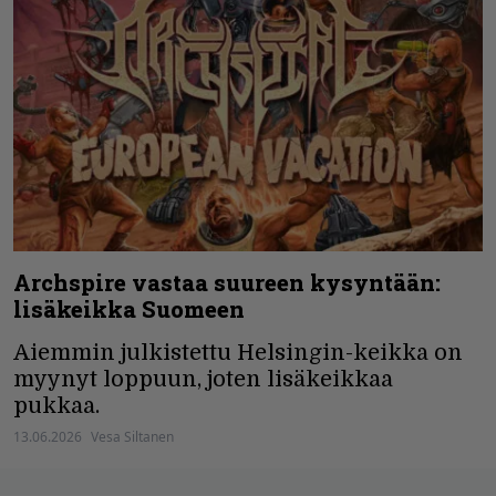
Archspire vastaa suureen kysyntään:
lisäkeikka Suomeen
Aiemmin julkistettu Helsingin-keikka on
myynyt loppuun, joten lisäkeikkaa
pukkaa.
13.06.2026
Vesa Siltanen