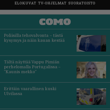
ELOKUVAT
TV-OHJELMAT
SUORATOISTO
Poliisilla tehovalvonta – tästä
kysymys ja näin kauan kestää
Tältä näyttää Vappu Pimiän
perhelomalla Portugalissa –
”Kaunis mekko”
Erittäin vaarallinen kuski
Ulvilassa