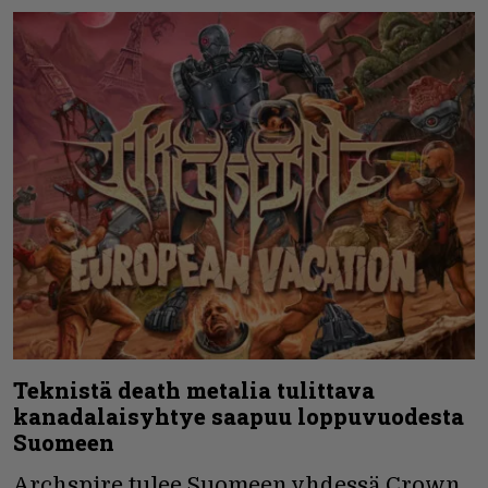
Teknistä death metalia tulittava
kanadalaisyhtye saapuu loppuvuodesta
Suomeen
Archspire tulee Suomeen yhdessä Crown