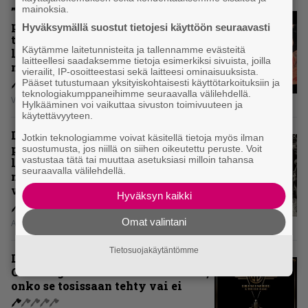
mainoksia.
”Metallica ei ole koskaan
pelännyt kehittyä ja muuttua” –
Hyväksymällä suostut tietojesi käyttöön seuraavasti
tarkistelussa 30 vuotta täyttävä
Käytämme laitetunnisteita ja tallennamme evästeitä
levy, joka jakaa fanien
laitteellesi saadaksemme tietoja esimerkiksi sivuista, joilla
mielipiteet
vierailit, IP-osoitteestasi sekä laitteesi ominaisuuksista.
Pääset tutustumaan yksityiskohtaisesti käyttötarkoituksiin ja
teknologiakumppaneihimme seuraavalla välilehdellä.
Vesa Siltanen
Hylkääminen voi vaikuttaa sivuston toimivuuteen ja
käytettävyyteen.
Levyarvio: Coronerin
Jotkin teknologiamme voivat käsitellä tietoja myös ilman
paluualbumi 32 vuotta edellisen
suostumusta, jos niillä on siihen oikeutettu peruste. Voit
vastustaa tätä tai muuttaa asetuksiasi milloin tahansa
levytyksen jälkeen ei voi
seuraavalla välilehdellä.
mitenkään täyttää odotuksia. Vai
voiko?
Hyväksyn kaikki
Omat valintani
Aki Nuopponen
Tietosuojakäytäntömme
Levyarvio: Dirkschneider & The
Old Gang -albumista ei aina tiedä,
onko se tosissaan tehty vai ei