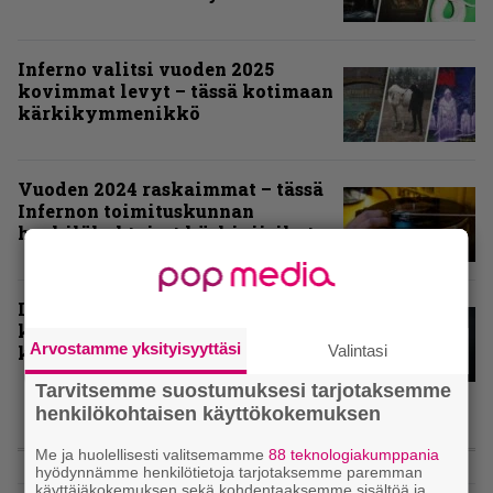
Inferno valitsi vuoden 2025
kovimmat levyt – tässä kotimaan
kärkikymmenikkö
Vuoden 2024 raskaimmat – tässä
Infernon toimituskunnan
henkilökohtaiset kärkiviisikot
Inferno valitsi vuoden 2024
kovimmat albumit – tässä
Arvostamme yksityisyyttäsi
kotimaisten kymmenen parasta
Valintasi
Tarvitsemme suostumuksesi tarjotaksemme
henkilökohtaisen käyttökokemuksen
ARVIOT
Me ja huolellisesti valitsemamme
88 teknologiakumppania
hyödynnämme henkilötietoja tarjotaksemme paremman
käyttäjäkokemuksen sekä kohdentaaksemme sisältöä ja