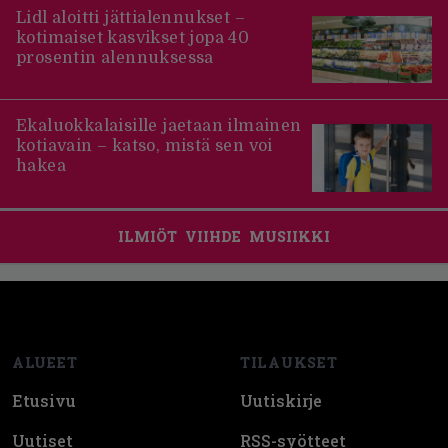
Lidl aloitti jättialennukset –
kotimaiset kasvikset jopa 40
prosentin alennuksessa
Ekaluokkalaisille jaetaan ilmainen
kotiavain – katso, mistä sen voi
hakea
ILMIÖT
VIIHDE
MUSIIKKI
Footer
ALUEET
TILAUKSET
Etusivu
Uutiskirje
Uutiset
RSS-syötteet