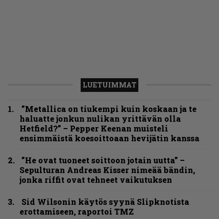
LUETUIMMAT
”Metallica on tiukempi kuin koskaan ja te
haluatte jonkun nulikan yrittävän olla
Hetfield?” – Pepper Keenan muisteli
ensimmäistä koesoittoaan hevijätin kanssa
”He ovat tuoneet soittoon jotain uutta” –
Sepulturan Andreas Kisser nimeää bändin,
jonka riffit ovat tehneet vaikutuksen
Sid Wilsonin käytös syynä Slipknotista
erottamiseen, raportoi TMZ