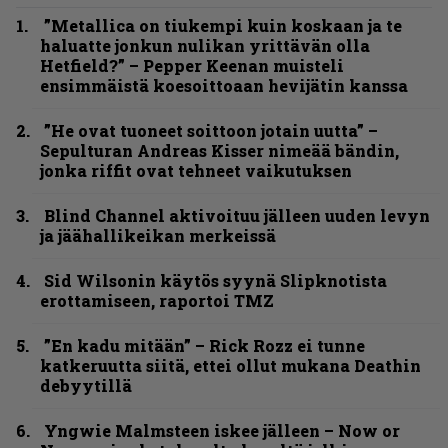
”Metallica on tiukempi kuin koskaan ja te
haluatte jonkun nulikan yrittävän olla
Hetfield?” – Pepper Keenan muisteli
ensimmäistä koesoittoaan hevijätin kanssa
”He ovat tuoneet soittoon jotain uutta” –
Sepulturan Andreas Kisser nimeää bändin,
jonka riffit ovat tehneet vaikutuksen
Blind Channel aktivoituu jälleen uuden levyn
ja jäähallikeikan merkeissä
Sid Wilsonin käytös syynä Slipknotista
erottamiseen, raportoi TMZ
”En kadu mitään” – Rick Rozz ei tunne
katkeruutta siitä, ettei ollut mukana Deathin
debyytillä
Yngwie Malmsteen iskee jälleen – Now or