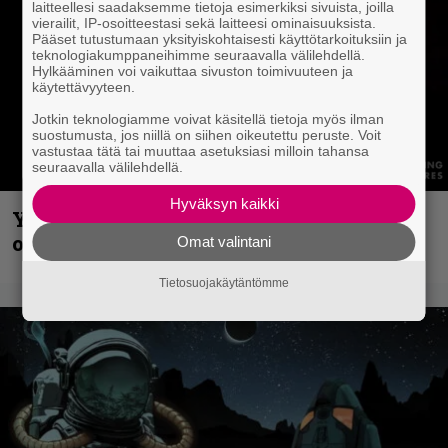
laitteellesi saadaksemme tietoja esimerkiksi sivuista, joilla
vierailit, IP-osoitteestasi sekä laitteesi ominaisuuksista.
Pääset tutustumaan yksityiskohtaisesti käyttötarkoituksiin ja
teknologiakumppaneihimme seuraavalla välilehdellä.
Hylkääminen voi vaikuttaa sivuston toimivuuteen ja
käytettävyyteen.
Jotkin teknologiamme voivat käsitellä tietoja myös ilman
suostumusta, jos niillä on siihen oikeutettu peruste. Voit
vastustaa tätä tai muuttaa asetuksiasi milloin tahansa
seuraavalla välilehdellä.
Hyväksyn kaikki
Yngwie Malmsteen iskee jälleen – Now
or Never -single tulevalta levyltä julki
Omat valintani
Tietosuojakäytäntömme