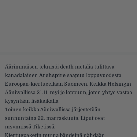
Äärimmäisen teknistä death metalia tulittava
kanadalainen
Archspire
saapuu loppuvuodesta
Euroopan-kiertueellaan Suomeen. Keikka Helsingin
Ääniwallissa 21.11. myi jo loppuun, joten yhtye vastaa
kysyntään
lisäkeikalla
.
Toinen keikka Ääniwallissa järjestetään
sunnuntaina 22. marraskuuta. Liput ovat
myynnissä
Tiketissä
.
Kiertuepaketin muina bändeinä nähdään