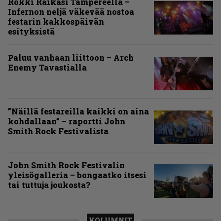
Rokki Raikasi Tampereella –
Infernon neljä väkevää nostoa
festarin kakkospäivän
esityksistä
Paluu vanhaan liittoon – Arch
Enemy Tavastialla
”Näillä festareilla kaikki on aina
kohdallaan” – raportti John
Smith Rock Festivalista
John Smith Rock Festivalin
yleisögalleria – bongaatko itsesi
tai tuttuja joukosta?
KOLUMNIT