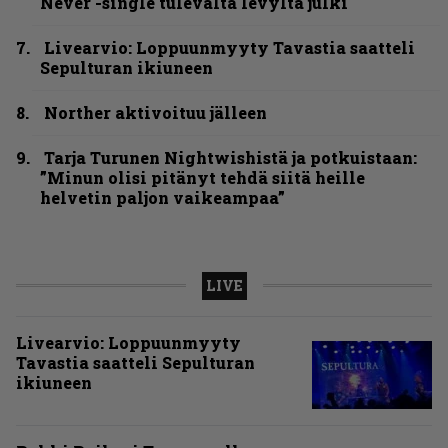
Never -single tulevalta levyltä julki
Livearvio: Loppuunmyyty Tavastia saatteli
Sepulturan ikiuneen
Norther aktivoituu jälleen
Tarja Turunen Nightwishistä ja potkuistaan:
”Minun olisi pitänyt tehdä siitä heille
helvetin paljon vaikeampaa”
LIVE
Livearvio: Loppuunmyyty
Tavastia saatteli Sepulturan
ikiuneen