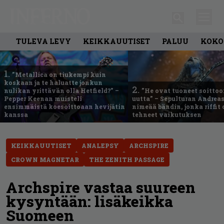
TULEVA LEVY
KEIKKAUUTISET
PALUU
KOKO
1.
”Metallica on tiukempi kuin
koskaan ja te haluatte jonkun
2.
nulikan yrittävän olla Hetfield?” –
”He ovat tuoneet soittoo
Pepper Keenan muisteli
uutta” – Sepulturan Andreas
ensimmäistä koesoittoaan hevijätin
nimeää bändin, jonka riffit
kanssa
tehneet vaikutuksen
KEIKKAUUTISET
ANALEPSY
ARCHSPIRE
CROWN MAGNETAR
THE ZENITH PASSAGE
Archspire vastaa suureen
kysyntään: lisäkeikka
Suomeen