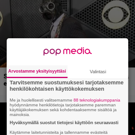
Arvostamme yksityisyyttäsi
Valintasi
Sid Wilsonin käytös syynä Slipknotista
erottamiseen, raportoi TMZ
Tarvitsemme suostumuksesi tarjotaksemme
henkilökohtaisen käyttökokemuksen
Me ja huolellisesti valitsemamme
88 teknologiakumppania
hyödynnämme henkilötietoja tarjotaksemme paremman
käyttäjäkokemuksen sekä kohdentaaksemme sisältöä ja
mainoksia.
Hyväksymällä suostut tietojesi käyttöön seuraavasti
Käytämme laitetunnisteita ja tallennamme evästeitä