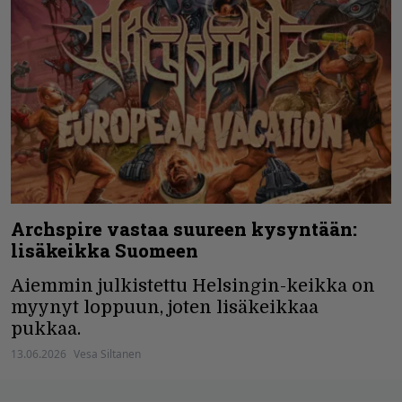
Archspire vastaa suureen kysyntään:
lisäkeikka Suomeen
Aiemmin julkistettu Helsingin-keikka on
myynyt loppuun, joten lisäkeikkaa
pukkaa.
13.06.2026
Vesa Siltanen