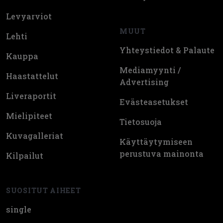
Levyarviot
MUUT
Lehti
Yhteystiedot & Palaute
Kauppa
Mediamyynti /
Haastattelut
Advertising
Liveraportit
Evästeasetukset
Mielipiteet
Tietosuoja
Kuvagalleriat
Käyttäytymiseen
perustuva mainonta
Kilpailut
SUOSITUT AIHEET
single