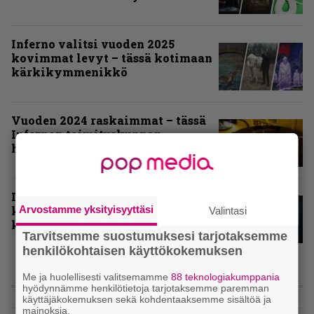
Inferno valitsi vuoden 2025
kovimmat levyt – tässä kotimaan
kärkikymmenikkö
Vuoden 2024 raskaimmat – tässä
Infernon toimituskunnan
henkilökohtaiset kärkiviisikot
Inferno valitsi vuoden 2024
kovimmat albumit – tässä
Arvostamme yksityisyyttäsi
Valintasi
kotimaisten kymmenen parasta
Tarvitsemme suostumuksesi tarjotaksemme
henkilökohtaisen käyttökokemuksen
Me ja huolellisesti valitsemamme
88 teknologiakumppania
ARVIOT
hyödynnämme henkilötietoja tarjotaksemme paremman
käyttäjäkokemuksen sekä kohdentaaksemme sisältöä ja
mainoksia.