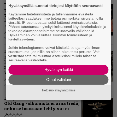
”Metallica ei ole koskaan
Hyväksymällä suostut tietojesi käyttöön seuraavasti
pelännyt kehittyä ja muuttua” –
Käytämme laitetunnisteita ja tallennamme evästeitä
tarkistelussa 30 vuotta täyttävä
laitteellesi saadaksemme tietoja esimerkiksi sivuista, joilla
levy, joka jakaa fanien
vierailit, IP-osoitteestasi sekä laitteesi ominaisuuksista.
mielipiteet
Pääset tutustumaan yksityiskohtaisesti käyttötarkoituksiin ja
teknologiakumppaneihimme seuraavalla välilehdellä.
Hylkääminen voi vaikuttaa sivuston toimivuuteen ja
Vesa Siltanen
käytettävyyteen.
Jotkin teknologiamme voivat käsitellä tietoja myös ilman
Levyarvio: Coronerin
suostumusta, jos niillä on siihen oikeutettu peruste. Voit
paluualbumi 32 vuotta edellisen
vastustaa tätä tai muuttaa asetuksiasi milloin tahansa
seuraavalla välilehdellä.
levytyksen jälkeen ei voi
mitenkään täyttää odotuksia. Vai
Hyväksyn kaikki
voiko?
Omat valintani
Aki Nuopponen
Tietosuojakäytäntömme
Levyarvio: Dirkschneider & The
Old Gang -albumista ei aina tiedä,
onko se tosissaan tehty vai ei