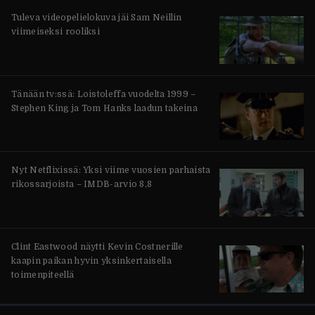
Tuleva videopelielokuva jäi Sam Neillin
viimeiseksi rooliksi
Tänään tv:ssä: Loistoleffa vuodelta 1999 –
Stephen King ja Tom Hanks laadun takeina
Nyt Netflixissä: Yksi viime vuosien parhaista
rikossarjoista – IMDB-arvio 8,8
Clint Eastwood näytti Kevin Costnerille
kaapin paikan hyvin yksinkertaisella
toimenpiteellä