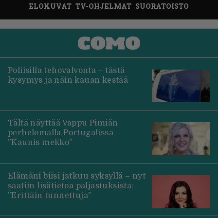
ELOKUVAT
TV-OHJELMAT
SUORATOISTO
Poliisilla tehovalvonta – tästä
kysymys ja näin kauan kestää
Tältä näyttää Vappu Pimiän
perhelomalla Portugalissa –
”Kaunis mekko”
Elämäni biisi jatkuu syksyllä – nyt
saatiin lisätietoa paljastuksista:
”Erittäin tunnettuja”