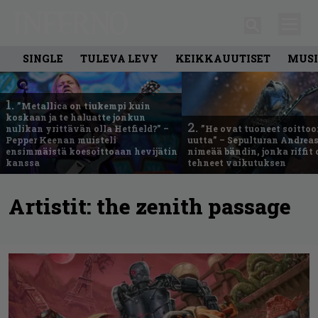
SINGLE
TULEVA LEVY
KEIKKAUUTISET
MUSI
1.
”Metallica on tiukempi kuin
koskaan ja te haluatte jonkun
2.
nulikan yrittävän olla Hetfield?” –
”He ovat tuoneet soittoo
Pepper Keenan muisteli
uutta” – Sepulturan Andreas
ensimmäistä koesoittoaan hevijätin
nimeää bändin, jonka riffit
kanssa
tehneet vaikutuksen
Artistit:
the zenith passage