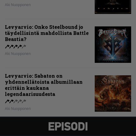
Aki Nuopponen
Levyarvio: Onko Steelbound jo
täydellisintä mahdollista Battle
Beastia?
Aki Nuopponen
Levyarvio: Sabaton on
yhdennellätoista albumillaan
erittäin kaukana
legendaarisuudesta
Aki Nuopponen