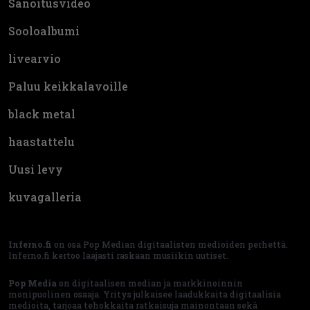
Sanoitusvideo
Sooloalbumi
livearvio
Paluu keikkalavoille
black metal
haastattelu
Uusi levy
kuvagalleria
Inferno.fi
on osa Pop Median digitaalisten medioiden perhettä.
Inferno.fi kertoo laajasti raskaan musiikin uutiset.
Pop Media
on digitaalisen median ja markkinoinnin
monipuolinen osaaja. Yritys julkaisee laadukkaita digitaalisia
medioita, tarjoaa tehokkaita ratkaisuja mainontaan sekä