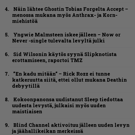
Näin lähtee Ghostin Tobias Forgelta Accept –
menossa mukana myös Anthrax- ja Korn-
miehistöä
Yngwie Malmsteen iskee jälleen – Now or
Never -single tulevalta levyltä julki
Sid Wilsonin käytös syynä Slipknotista
erottamiseen, raportoi TMZ
”En kadu mitään” – Rick Rozz ei tunne
katkeruutta siitä, ettei ollut mukana Deathin
debyytillä
Kokoonpanonsa uudistanut Sleep tiedottaa
uudesta levystä, julkaisi myös uuden
maistiaisen
Blind Channel aktivoituu jälleen uuden levyn
ja jäähallikeikan merkeissä