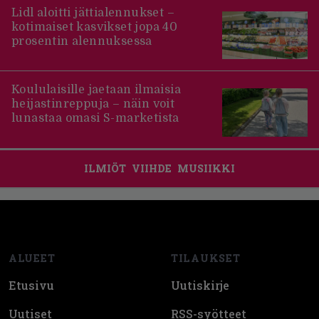
Lidl aloitti jättialennukset –
kotimaiset kasvikset jopa 40
prosentin alennuksessa
Koululaisille jaetaan ilmaisia
heijastinreppuja – näin voit
lunastaa omasi S-marketista
ILMIÖT
VIIHDE
MUSIIKKI
Footer
ALUEET
TILAUKSET
Etusivu
Uutiskirje
Uutiset
RSS-syötteet