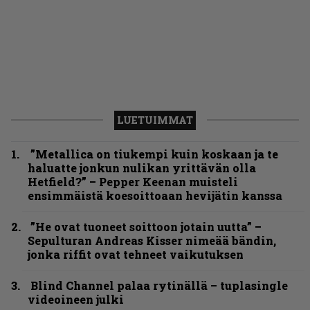
LUETUIMMAT
”Metallica on tiukempi kuin koskaan ja te
haluatte jonkun nulikan yrittävän olla
Hetfield?” – Pepper Keenan muisteli
ensimmäistä koesoittoaan hevijätin kanssa
”He ovat tuoneet soittoon jotain uutta” –
Sepulturan Andreas Kisser nimeää bändin,
jonka riffit ovat tehneet vaikutuksen
Blind Channel palaa rytinällä – tuplasingle
videoineen julki