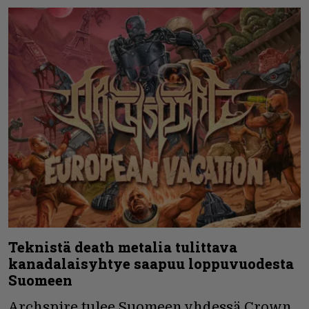
Teknistä death metalia tulittava
kanadalaisyhtye saapuu loppuvuodesta
Suomeen
Archspire tulee Suomeen yhdessä Crown