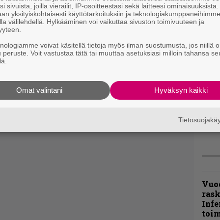
i sivuista, joilla vierailit, IP-osoitteestasi sekä laitteesi ominaisuuksista
an yksityiskohtaisesti käyttötarkoituksiin ja teknologiakumppaneihimm
la välilehdellä. Hylkääminen voi vaikuttaa sivuston toimivuuteen ja
”Näi
yyteen.
kaik
kohd
knologiamme voivat käsitellä tietoja myös ilman suostumusta, jos niillä o
rapo
u peruste. Voit vastustaa tätä tai muuttaa asetuksiasi milloin tahansa se
lä.
Rock
Joh
Omat valintani
Hyväksyn kaikki
Fest
ylei
bong
Tietosuojak
tutt
Vuo
ras
Infe
toi