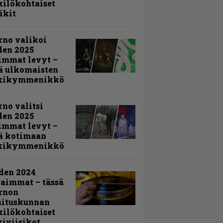
ilökohtaiset
ikit
rno valikoi
den 2025
immat levyt –
ä ulkomaisten
kikymmenikkö
rno valitsi
den 2025
immat levyt –
ä kotimaan
kikymmenikkö
den 2024
aimmat – tässä
rnon
mituskunnan
ilökohtaiset
iviisikot