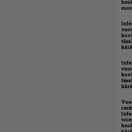
henk
suos
Infe
vuo
kov
täss
kär
Infe
vuo
kov
täss
kär
Vuo
rask
Infe
toi
henk
kärk