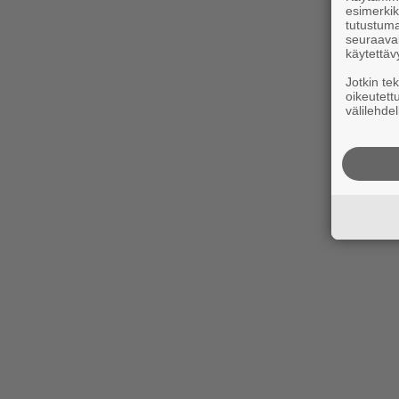
esimerkiks
tutustuma
seuraaval
käytettäv
Jotkin te
oikeutett
välilehdel