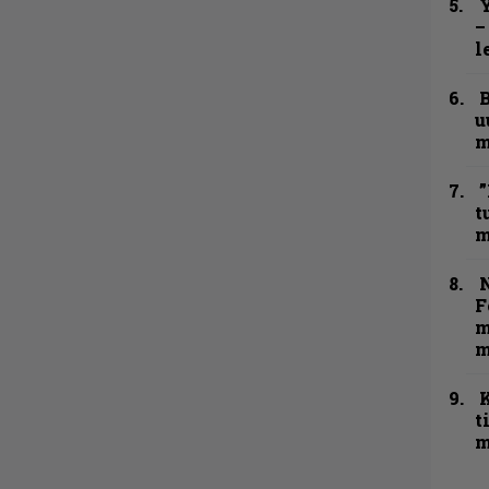
Y
–
l
B
u
m
”
t
m
N
F
m
m
t
m