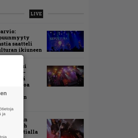
LIVE
arvio:
puunmyyty
stia saatteli
lturan ikiuneen
ki Raikasi
ereella –
rnon neljä
evää nostoa
arin
sen
kospäivän
yksistä
tietoja
 ja
uu vanhaan
toon – Arch
my Tavastialla
toja