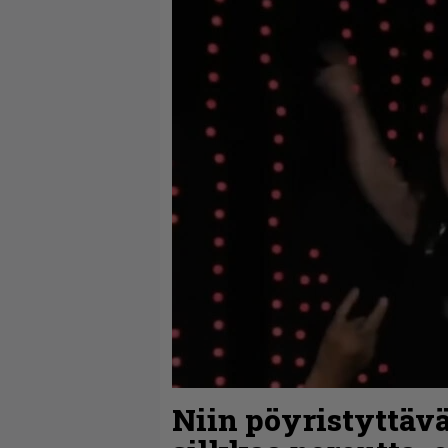
Niin pöyristyttävä