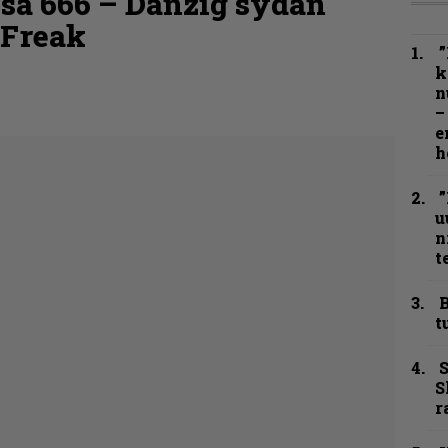
osa 666 – Danzig sydän
 Freak
”
k
n
–
e
h
”
u
n
t
B
t
S
S
r