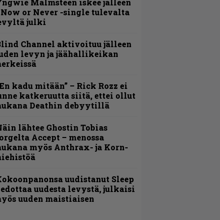
ngwie Malmsteen iskee jälleen
 Now or Never -single tulevalta
evyltä julki
lind Channel aktivoituu jälleen
uden levyn ja jäähallikeikan
erkeissä
En kadu mitään” – Rick Rozz ei
unne katkeruutta siitä, ettei ollut
ukana Deathin debyytillä
äin lähtee Ghostin Tobias
orgelta Accept – menossa
ukana myös Anthrax- ja Korn-
iehistöä
Kokoonpanonsa uudistanut Sleep
iedottaa uudesta levystä, julkaisi
yös uuden maistiaisen