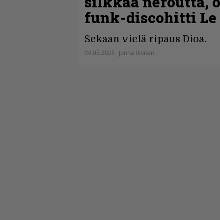
silkkaa neroutta, 
funk-discohitti Le
Sekaan vielä ripaus Dioa.
04.05.2025
Jonna Ikonen