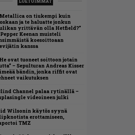
LUETUIMMAT
Metallica on tiukempi kuin
oskaan ja te haluatte jonkun
ulikan yrittävän olla Hetfield?”
 Pepper Keenan muisteli
nsimmäistä koesoittoaan
evijätin kanssa
He ovat tuoneet soittoon jotain
utta” – Sepulturan Andreas Kisser
imeää bändin, jonka riffit ovat
ehneet vaikutuksen
lind Channel palaa rytinällä –
uplasingle videoineen julki
id Wilsonin käytös syynä
lipknotista erottamiseen,
aportoi TMZ