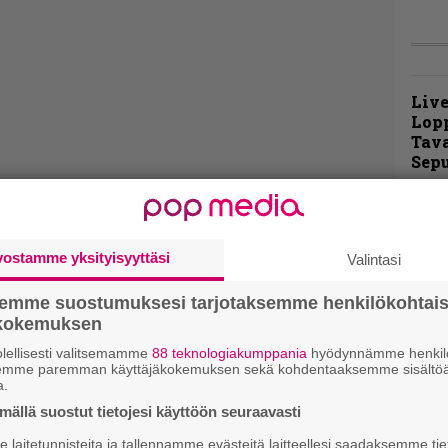
Live
Lop
Tava
Sepu
Rok
Tamp
Infe
vostamme yksityisyyttäsi
Valintasi
väk
fest
semme suostumuksesi tarjotaksemme henkilökohtai
kak
ökokemuksen
esit
lellisesti valitsemamme
88 teknologiakumppania
hyödynnämme henkilö
semme paremman käyttäjäkokemuksen sekä kohdentaaksemme sisältöä
a.
Pal
liit
ällä suostut tietojesi käyttöön seuraavasti
Ene
laitetunnisteita ja tallennamme evästeitä laitteellesi saadaksemme tie