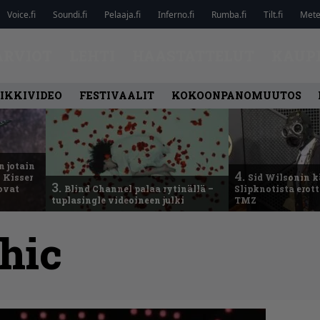
Voice.fi
Soundi.fi
Pelaaja.fi
Inferno.fi
Rumba.fi
Tilt.fi
Metel
ARVIOT
LEHTI
HAASTATTELUT
KAUP
IKKIVIDEO
FESTIVAALIT
KOKOONPANOMUUTOS
n jotain
4.
 Kisser
Sid Wilsonin 
3.
 ovat
Blind Channel palaa rytinällä –
Slipknotista erot
tuplasingle videoineen julki
TMZ
hic