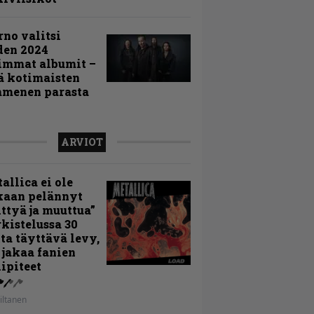
rno valitsi
den 2024
immat albumit –
ä kotimaisten
menen parasta
ARVIOT
allica ei ole
kaan pelännyt
ttyä ja muuttua”
rkistelussa 30
ta täyttävä levy,
 jakaa fanien
ipiteet
iltanen