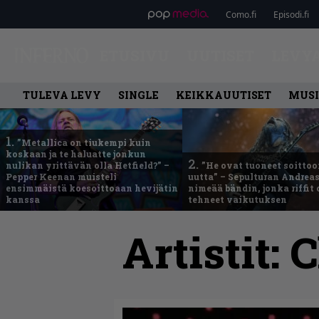
Como.fi
Episodi.fi
ETUSIVU
UUTISET
LEVY
TULEVA LEVY
SINGLE
KEIKKAUUTISET
MUSI
1.
”Metallica on tiukempi kuin
koskaan ja te haluatte jonkun
2.
nulikan yrittävän olla Hetfield?” –
”He ovat tuoneet soittoo
Pepper Keenan muisteli
uutta” – Sepulturan Andreas
ensimmäistä koesoittoaan hevijätin
nimeää bändin, jonka riffit
kanssa
tehneet vaikutuksen
Artistit:
C