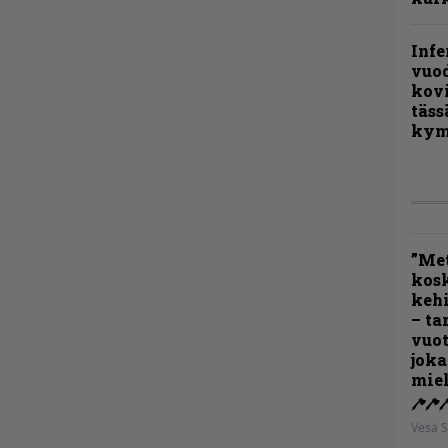
Infe
vuo
kov
täss
kym
”Met
kos
kehi
– ta
vuot
joka
miel
Vesa S