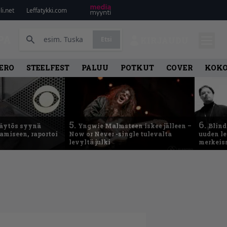
i.net
Leffatykki.com
PA
Etsi
KIRJAUDU
ERO
STEELFEST
PALUU
POTKUT
COVER
KOK
5.
6.
käytös syynä
Yngwie Malmsteen iskee jälleen –
Blind
tamiseen, raportoi
Now or Never -single tulevalta
uuden le
levyltä julki
merkeis