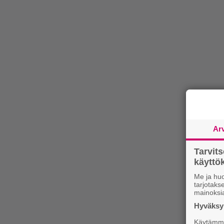
Ar
Tarvit
käytt
Me ja huo
tarjotak
mainoksi
Hyväksym
Käytämme 