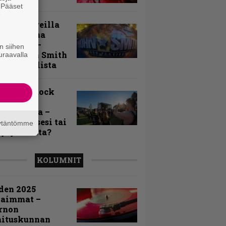
. Pääset
e
llä festareilla
ki on aina
allaan” –
n siihen
rtti John Smith
uraavalla
 Festivalista
n Smith Rock
ivalin
sögalleria –
aatko itsesi tai
äytäntömme
uja joukosta?
KOLUMNIT
den 2025
kaimmat –
rnon
mituskunnan