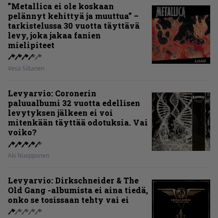
”Metallica ei ole koskaan
pelännyt kehittyä ja muuttua” –
tarkistelussa 30 vuotta täyttävä
levy, joka jakaa fanien
mielipiteet
Vesa Siltanen
Levyarvio: Coronerin
paluualbumi 32 vuotta edellisen
levytyksen jälkeen ei voi
mitenkään täyttää odotuksia. Vai
voiko?
Aki Nuopponen
Levyarvio: Dirkschneider & The
Old Gang -albumista ei aina tiedä,
onko se tosissaan tehty vai ei