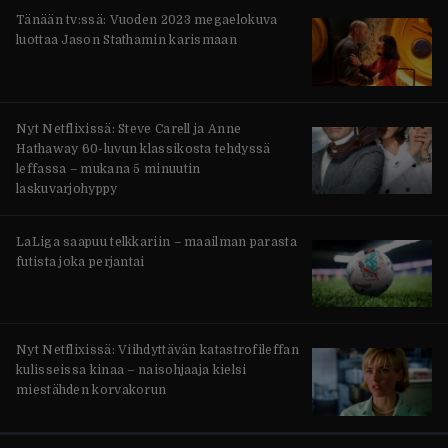
Tänään tv:ssä: Vuoden 2023 megaelokuva
luottaa Jason Stathamin karismaan
Nyt Netflixissä: Steve Carell ja Anne
Hathaway 60-luvun klassikosta tehdyssä
leffassa – mukana 5 minuutin
laskuvarjohyppy
LaLiga saapuu telkkariin – maailman parasta
futista joka perjantai
Nyt Netflixissä: Viihdyttävän katastrofileffan
kulisseissa kinaa – naisohjaaja kielsi
miestähden korvakorun