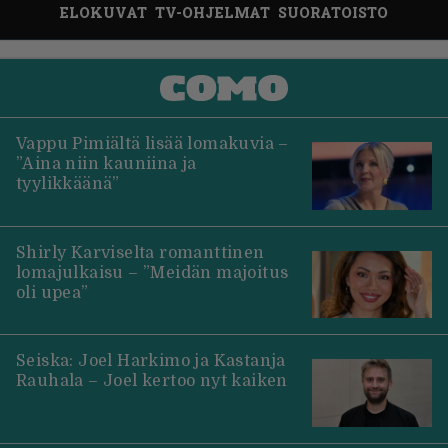
ELOKUVAT
TV-OHJELMAT
SUORATOISTO
Vappu Pimiältä lisää lomakuvia –
”Aina niin kauniina ja
tyylikkäänä”
Shirly Karviselta romanttinen
lomajulkaisu – ”Meidän majoitus
oli upea”
Seiska: Joel Harkimo ja Kastanja
Rauhala – Joel kertoo nyt kaiken