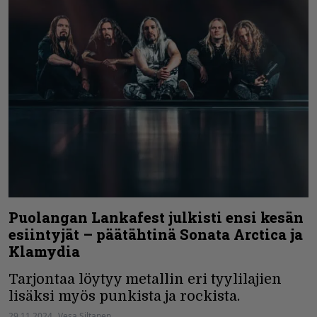
Puolangan Lankafest julkisti ensi kesän
esiintyjät – päätähtinä Sonata Arctica ja
Klamydia
Tarjontaa löytyy metallin eri tyylilajien
lisäksi myös punkista ja rockista.
29.11.2024
Vesa Siltanen