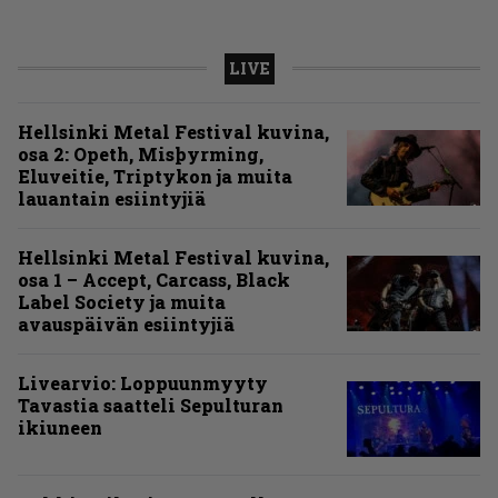
LIVE
Hellsinki Metal Festival kuvina,
osa 2: Opeth, Misþyrming,
Eluveitie, Triptykon ja muita
lauantain esiintyjiä
Hellsinki Metal Festival kuvina,
osa 1 – Accept, Carcass, Black
Label Society ja muita
avauspäivän esiintyjiä
Livearvio: Loppuunmyyty
Tavastia saatteli Sepulturan
ikiuneen