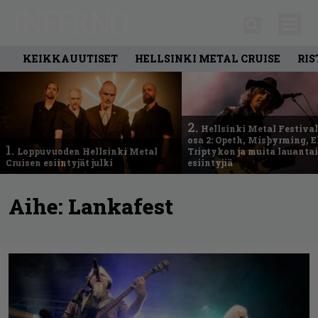
KEIKKAUUTISET
HELLSINKI METAL CRUISE
RIS
2.
Hellsinki Metal Festival
osa 2: Opeth, Misþyrming, E
1.
Loppuvuoden Hellsinki Metal
Triptykon ja muita lauanta
Cruisen esiintyjät julki
esiintyjiä
Aihe:
Lankafest