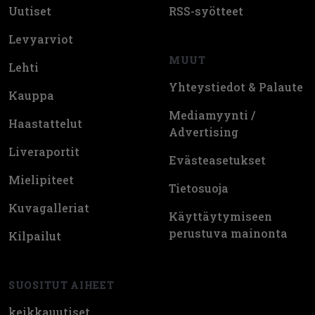
Uutiset
RSS-syötteet
Levyarviot
MUUT
Lehti
Yhteystiedot & Palaute
Kauppa
Mediamyynti /
Haastattelut
Advertising
Liveraportit
Evästeasetukset
Mielipiteet
Tietosuoja
Kuvagalleriat
Käyttäytymiseen
perustuva mainonta
Kilpailut
SUOSITUT AIHEET
keikkauutiset