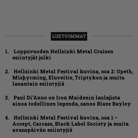
LUETUIMMAT
Loppuvuoden Hellsinki Metal Cruisen
esiintyjät julki
Hellsinki Metal Festival kuvina, osa 2: Opeth,
Misþyrming, Eluveitie, Triptykon ja muita
lauantain esiintyjiä
Paul Di’Anno on Iron Maidenin laulajista
ainoa todellinen legenda, sanoo Blaze Bayley
Hellsinki Metal Festival kuvina, osa 1 –
Accept, Carcass, Black Label Society ja muita
avauspäivän esiintyjiä