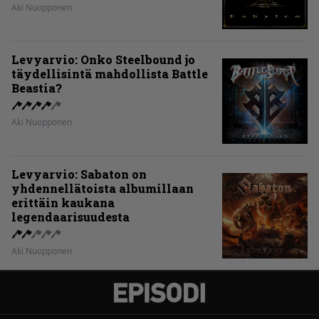
Aki Nuopponen
Levyarvio: Onko Steelbound jo
täydellisintä mahdollista Battle
Beastia?
Aki Nuopponen
Levyarvio: Sabaton on
yhdennellätoista albumillaan
erittäin kaukana
legendaarisuudesta
Aki Nuopponen