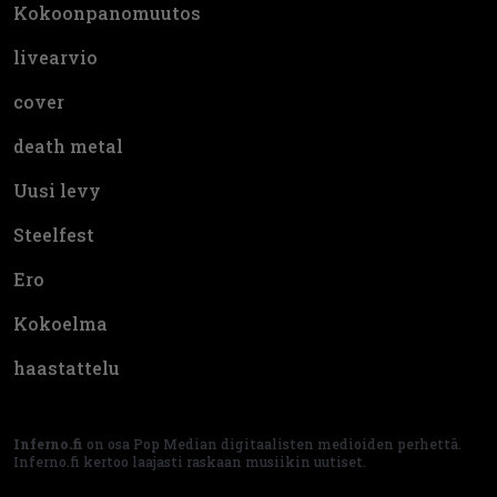
Kokoonpanomuutos
livearvio
cover
death metal
Uusi levy
Steelfest
Ero
Kokoelma
haastattelu
Inferno.fi
on osa Pop Median digitaalisten medioiden perhettä.
Inferno.fi kertoo laajasti raskaan musiikin uutiset.