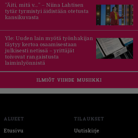
”Äiti, mitä v…” – Niina Lahtisen
tytär tyrmistyi äidistään otetusta
kansikuvasta
Yle: Uuden lain myötä työnhakijan
täytyy kertoa osaamisestaan
julkisesti netissä – yrittäjät
toivovat rangaistusta
laiminlyönnistä
ILMIÖT
VIIHDE
MUSIIKKI
Footer
ALUEET
TILAUKSET
Etusivu
Uutiskirje