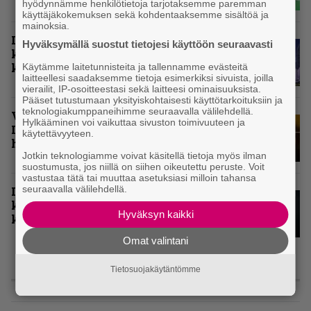
hyödynnämme henkilötietoja tarjotaksemme paremman
käyttäjäkokemuksen sekä kohdentaaksemme sisältöä ja
mainoksia.
Inferno valitsi vuoden 2025
Hyväksymällä suostut tietojesi käyttöön seuraavasti
kovimmat levyt – tässä kotimaan
kärkikymmenikkö
Käytämme laitetunnisteita ja tallennamme evästeitä
laitteellesi saadaksemme tietoja esimerkiksi sivuista, joilla
vierailit, IP-osoitteestasi sekä laitteesi ominaisuuksista.
Pääset tutustumaan yksityiskohtaisesti käyttötarkoituksiin ja
teknologiakumppaneihimme seuraavalla välilehdellä.
Vuoden 2024 raskaimmat – tässä
Hylkääminen voi vaikuttaa sivuston toimivuuteen ja
Infernon toimituskunnan
käytettävyyteen.
henkilökohtaiset kärkiviisikot
Jotkin teknologiamme voivat käsitellä tietoja myös ilman
suostumusta, jos niillä on siihen oikeutettu peruste. Voit
vastustaa tätä tai muuttaa asetuksiasi milloin tahansa
seuraavalla välilehdellä.
Inferno valitsi vuoden 2024
kovimmat albumit – tässä
Hyväksyn kaikki
kotimaisten kymmenen parasta
Omat valintani
Tietosuojakäytäntömme
ARVIOT