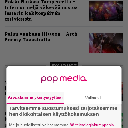
Rokki Raikasi Tampereella –
Infernon neljä väkevää nostoa
festarin kakkospäivän
esityksistä
Paluu vanhaan liittoon – Arch
Enemy Tavastialla
KOLUMNIT
Vuoden 2025 raskaimmat –
Infernon toimituskunnan
henkilökohtaiset suosikit
Arvostamme yksityisyyttäsi
Valintasi
Tarvitsemme suostumuksesi tarjotaksemme
Inferno valikoi vuoden 2025
henkilökohtaisen käyttökokemuksen
kovimmat levyt – tässä
ulkomaisten kärkikymmenikkö
Me ja huolellisesti valitsemamme
88 teknologiakumppania