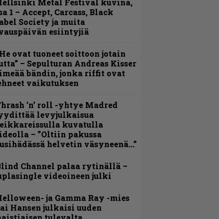
ellsinki Metal Festival kuvina,
sa 1 – Accept, Carcass, Black
abel Society ja muita
vauspäivän esiintyjiä
He ovat tuoneet soittoon jotain
utta” – Sepulturan Andreas Kisser
imeää bändin, jonka riffit ovat
ehneet vaikutuksen
hrash ’n’ roll -yhtye Madred
yydittää levyjulkaisua
eikkareissulla kuvatulla
ideolla – ”Oltiin pakussa
usihädässä helvetin väsyneenä…”
lind Channel palaa rytinällä –
uplasingle videoineen julki
Helloween- ja Gamma Ray -mies
ai Hansen julkaisi uuden
aistiaisen tulevalta