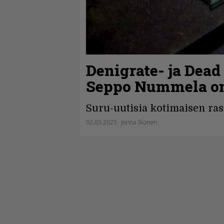
Denigrate- ja Dead
Seppo Nummela on
Suru-uutisia kotimaisen ra
02.03.2025
Jonna Ikonen