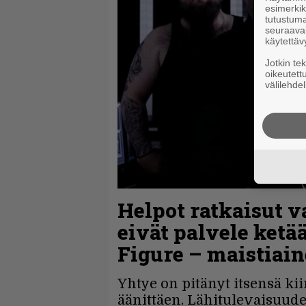
esimerkiks
tutustuma
seuraaval
käytettäv
Jotkin te
oikeutett
välilehdel
Helpot ratkaisut 
eivät palvele ketä
Figure – maistiaine
Yhtye on pitänyt itsensä kii
äänittäen. Lähitulevaisuude