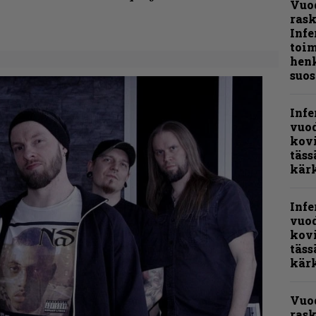
Vuo
ras
Infe
toi
henk
suos
Infe
vuo
kov
täss
kär
Infe
vuo
kov
täss
kär
Vuo
rask