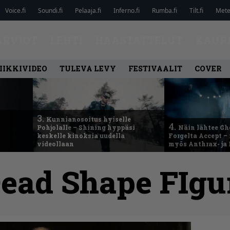
Voice.fi
Soundi.fi
Pelaaja.fi
Inferno.fi
Rumba.fi
Tilt.fi
Metel
ARVIOT
LEHTI
HAASTATTELUT
KAUP
IIKKIVIDEO
TULEVA LEVY
FESTIVAALIT
COVER
3.
Kunnianosoitus hyiselle
4.
Pohjolalle – Shining hyppäsi
Näin lähtee Gh
keskelle kinoksia uudella
Forgelta Accept 
videollaan
myös Anthrax- ja
ead Shape FIgu