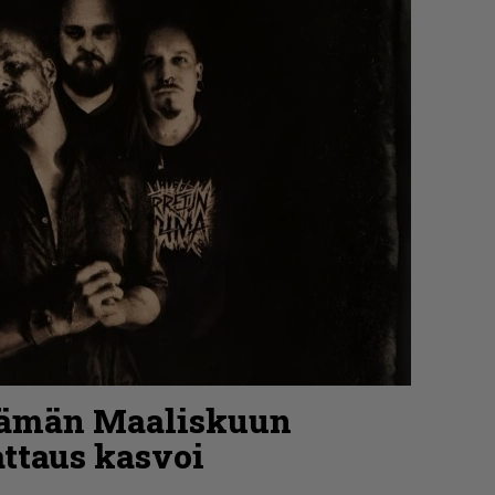
tämän Maaliskuun
ttaus kasvoi