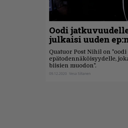
Oodi jatkuvuudell
julkaisi uuden ep:
Quatuor Post Nihil on "oodi
epätodennäköisyydelle, joka
biisien muodon".
09.12.2020
Vesa Siltanen