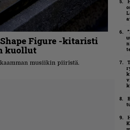
H
o
L
a
”
u
 Shape Figure -kitaristi
n
 kuollut
t
T
skaamman musiikin piiristä.
r
k
v
k
B
t
K
m