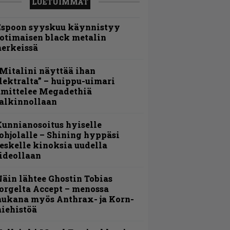
LUETUIMMAT
Espoon syyskuu käynnistyy
otimaisen black metalin
erkeissä
Mitalini näyttää ihan
lektralta” – huippu-uimari
amittelee Megadethiä
alkinnollaan
unnianosoitus hyiselle
ohjolalle – Shining hyppäsi
eskelle kinoksia uudella
ideollaan
äin lähtee Ghostin Tobias
orgelta Accept – menossa
ukana myös Anthrax- ja Korn-
iehistöä