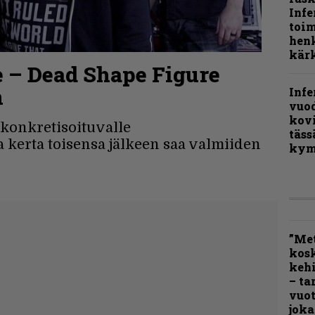
Infe
toi
henk
kärk
e – Dead Shape Figure
n
Infe
vuo
kov
 konkretisoituvalle
täss
 kerta toisensa jälkeen saa valmiiden
kym
”Met
kos
kehi
– ta
vuot
joka