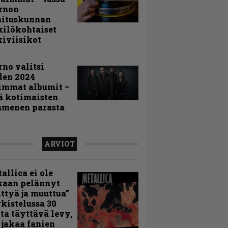
rnon
mituskunnan
ilökohtaiset
iviisikot
rno valitsi
den 2024
immat albumit –
ä kotimaisten
menen parasta
ARVIOT
allica ei ole
kaan pelännyt
ttyä ja muuttua”
rkistelussa 30
ta täyttävä levy,
 jakaa fanien