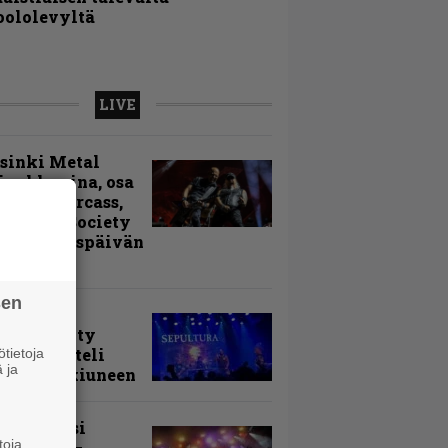
oololevyltä
LIVE
sinki Metal
ival kuvina, osa
Accept, Carcass,
k Label Society
uita avauspäivän
ntyjiä
sen
arvio:
puunmyyty
stia saatteli
tietoja
 ja
lturan ikiuneen
ki Raikasi
toja
ereella –