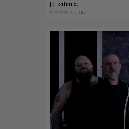
julkaisuja.
30.03.2021
Vesa Siltanen