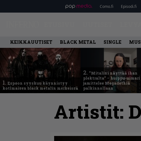
Como.fi
Episodi.fi
ETUSIVU
UUTISET
LEVY
KEIKKAUUTISET
BLACK METAL
SINGLE
MUS
2.
”Mitalini näyttää ihan
plektralta” – huippu-uimari
1.
Espoon syyskuu käynnistyy
jamittelee Megadethiä
kotimaisen black metalin merkeissä
palkinnollaan
Artistit:
D