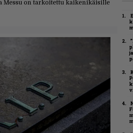
a Messu on tarkoitettu kaikenikäisille
k
m
”
p
j
p
K
P
k
v
N
F
m
m