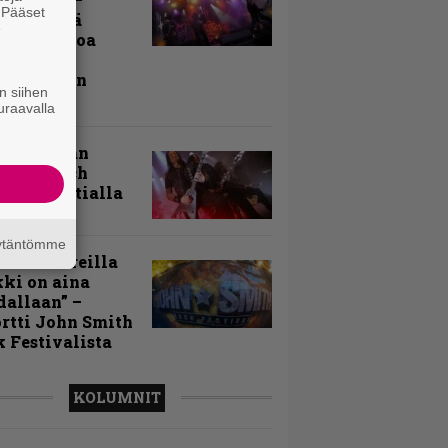
. Pääset
rnon neljä
e
evää nostoa
arin
kospäivän
n siihen
yksistä
uraavalla
uu vanhaan
toon – Arch
my Tavastialla
äytäntömme
llä festareilla
ki on aina
allaan” –
rtti John Smith
 Festivalista
KOLUMNIT