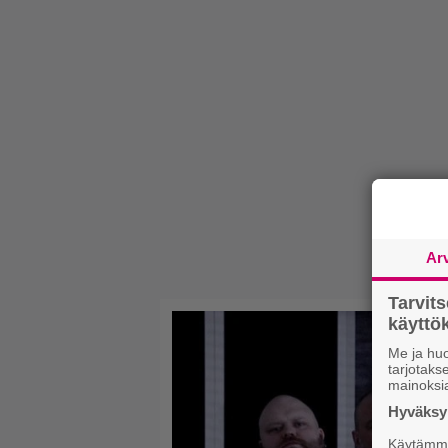
Ar
Tarvit
käytt
Me ja huo
tarjotak
mainoksi
Hyväksym
Käytämme 