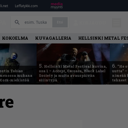
i.net
Leffatykki.com
PA
Etsi
KIRJAUDU
KOKOELMA
KUVAGALLERIA
HELLSINKI METAL FE
5.
6.
Hellsinki Metal Festival kuvina,
”He o
ostin Tobias
osa 1 – Accept, Carcass, Black Label
uutta” –
– menossa mukana
Society ja muita avauspäivän
nimeää b
 Korn-miehistöä
esiintyjiä
tehneet
re