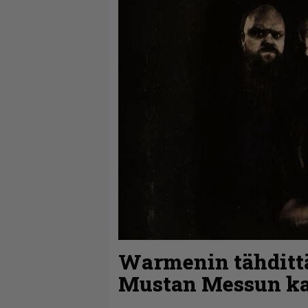
Warmenin tähdit
Mustan Messun ka