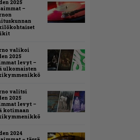
den 2025
kaimmat –
rnon
mituskunnan
ilökohtaiset
ikit
rno valikoi
den 2025
immat levyt –
ä ulkomaisten
kikymmenikkö
rno valitsi
den 2025
immat levyt –
ä kotimaan
kikymmenikkö
den 2024
aimmat – tässä