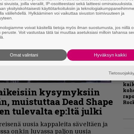
i sivuista, joilla vierailit, IP-osoitteestasi sekä laitteesi ominaisuuksista
Infe
an yksityiskohtaisesti käyttötarkoituksiin ja teknologiakumppaneihimm
väk
la välilehdellä. Hylkääminen voi vaikuttaa sivuston toimivuuteen ja
fest
yyteen.
kak
knologiamme voivat käsitellä tietoja myös ilman suostumusta, jos niillä o
esit
u peruste. Voit vastustaa tätä tai muuttaa asetuksiasi milloin tahansa se
lä.
Pal
liit
Omat valintani
Hyväksyn kaikki
Ene
Tietosuojak
”Näi
kaik
vaikeisiin kysymyksiin
kohd
rapo
än, muistuttaa Dead Shape
Rock
n tulevalta ep:ltä julki
reisenä uusia kappaleita säveltäen ja
ssa onkin luvassa paljon uusia