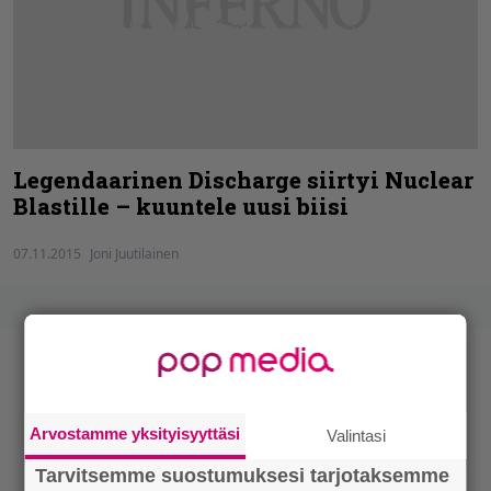
Legendaarinen Discharge siirtyi Nuclear
Blastille – kuuntele uusi biisi
07.11.2015
Joni Juutilainen
Arvostamme yksityisyyttäsi
Valintasi
Tarvitsemme suostumuksesi tarjotaksemme