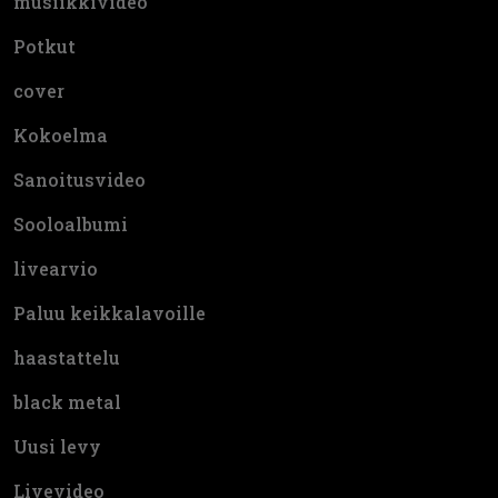
musiikkivideo
Potkut
cover
Kokoelma
Sanoitusvideo
Sooloalbumi
livearvio
Paluu keikkalavoille
haastattelu
black metal
Uusi levy
Livevideo