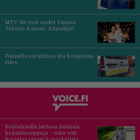
MTV: He ovat uudet Tanssii
Tähtien Kanssa -kilpailijat!
Poliisilla surullinen ilta Kuopiossa
eilen
Koululaisille jaetaan ilmaisia
heijastinreppuja – näin voit
lunastaa omasi S-marketista