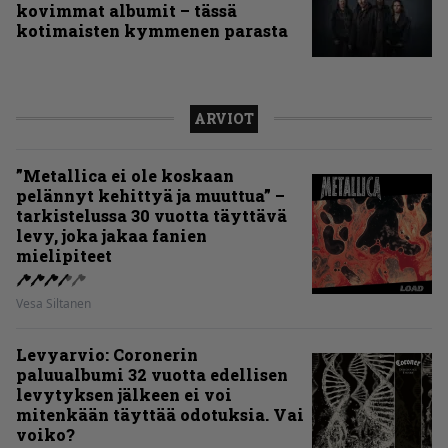
kovimmat albumit – tässä
kotimaisten kymmenen parasta
ARVIOT
”Metallica ei ole koskaan
pelännyt kehittyä ja muuttua” –
tarkistelussa 30 vuotta täyttävä
levy, joka jakaa fanien
mielipiteet
Vesa Siltanen
Levyarvio: Coronerin
paluualbumi 32 vuotta edellisen
levytyksen jälkeen ei voi
mitenkään täyttää odotuksia. Vai
voiko?