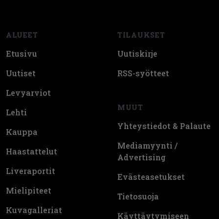
Footer
ALUEET
TILAUKSET
Etusivu
Uutiskirje
Uutiset
RSS-syötteet
Levyarviot
MUUT
Lehti
Yhteystiedot & Palaute
Kauppa
Mediamyynti /
Haastattelut
Advertising
Liveraportit
Evästeasetukset
Mielipiteet
Tietosuoja
Kuvagalleriat
Käyttäytymiseen