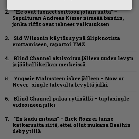
”He ovat tuoneet soittoon jotain uutta” –
Sepulturan Andreas Kisser nimeää bändin,
jonka riffit ovat tehneet vaikutuksen
Sid Wilsonin käytös syynä Slipknotista
erottamiseen, raportoi TMZ
Blind Channel aktivoituu jälleen uuden levyn
ja jäähallikeikan merkeissä
Yngwie Malmsteen iskee jälleen – Now or
Never -single tulevalta levyltä julki
Blind Channel palaa rytinällä – tuplasingle
videoineen julki
”En kadu mitään” – Rick Rozz ei tunne
katkeruutta siitä, ettei ollut mukana Deathin
debyytillä