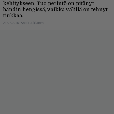
kehitykseen. Tuo perintö on pitänyt
bändin hengissä, vaikka välillä on tehnyt
tiukkaa.
21.07.2016
Antti Luukkanen