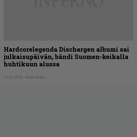
Hardcorelegenda Dischargen albumi sai
julkaisupäivän, bändi Suomen-keikalla
huhtikuun alussa
11.02.2016
Matti Riekki