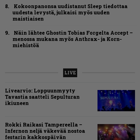
Kokoonpanonsa uudistanut Sleep tiedottaa
uudesta levystä, julkaisi myös uuden
maistiaisen
Näin lähtee Ghostin Tobias Forgelta Accept –
menossa mukana myös Anthrax- ja Korn-
miehistöä
LIVE
Livearvio: Loppuunmyyty
Tavastia saatteli Sepulturan
ikiuneen
Rokki Raikasi Tampereella –
Infernon neljä väkevää nostoa
festarin kakkospäivän