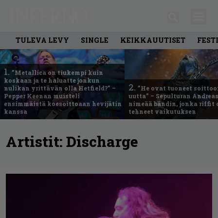
TULEVA LEVY
SINGLE
KEIKKAUUTISET
FEST
1.
”Metallica on tiukempi kuin
koskaan ja te haluatte jonkun
2.
nulikan yrittävän olla Hetfield?” –
”He ovat tuoneet soittoo
Pepper Keenan muisteli
uutta” – Sepulturan Andreas
ensimmäistä koesoittoaan hevijätin
nimeää bändin, jonka riffit
kanssa
tehneet vaikutuksen
Artistit:
Discharge