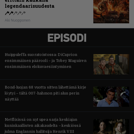
legendaarisuudesta
Aki Nuopponen
Huippuleffa suoratoistossa: DiCaprion
ensimmäinen päärooli – ja Tobey Maguiren
ensimmäinen elokuvaesiintyminen
Bond-luojan 68 vuotta sitten lähettämä kirje
löytyi – tältä 007-hahmon piti alun perin
näyttää
Netflixissä on nyt upea sarja keskiajan
kuninkaallisten aikakaudelta – keskiössä
julma Englannin hallitsija Henrik VIII