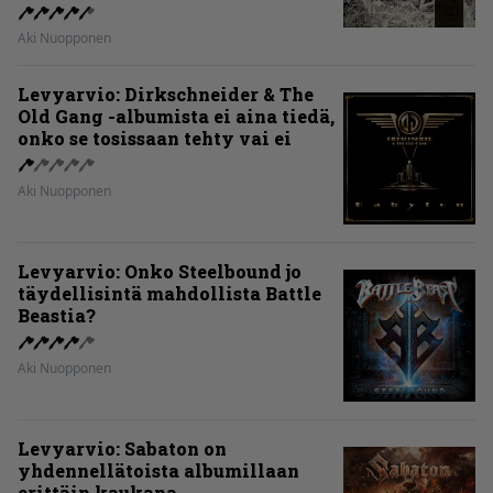
Aki Nuopponen
Levyarvio: Dirkschneider & The
Old Gang -albumista ei aina tiedä,
onko se tosissaan tehty vai ei
Aki Nuopponen
Levyarvio: Onko Steelbound jo
täydellisintä mahdollista Battle
Beastia?
Aki Nuopponen
Levyarvio: Sabaton on
yhdennellätoista albumillaan
erittäin kaukana