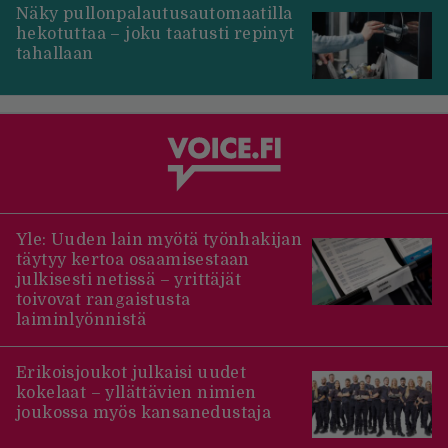
Näky pullonpalautusautomaatilla
hekotuttaa – joku taatusti repinyt
tahallaan
Yle: Uuden lain myötä työnhakijan
täytyy kertoa osaamisestaan
julkisesti netissä – yrittäjät
toivovat rangaistusta
laiminlyönnistä
Erikoisjoukot julkaisi uudet
kokelaat – yllättävien nimien
joukossa myös kansanedustaja