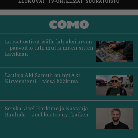
ELOKUVAT
TV-OHJELMAT
SUORATOISTO
Lapset ostivat isälle lahjaksi arvan
– päävoitto tuli, mutta miten sitten
kävikään
Laulaja Aki Samuli on nyt Aki
Kirvesniemi – tässä hääkuva
Seiska: Joel Harkimo ja Kastanja
Rauhala – Joel kertoo nyt kaiken