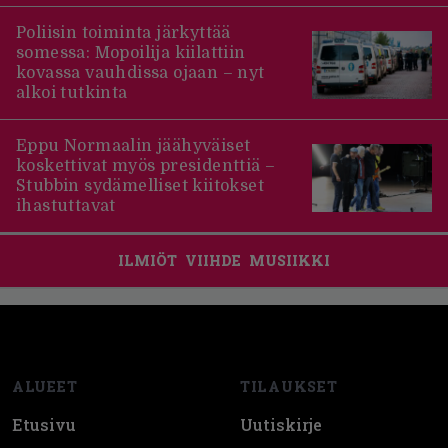
Poliisin toiminta järkyttää
somessa: Mopoilija kiilattiin
kovassa vauhdissa ojaan – nyt
alkoi tutkinta
Eppu Normaalin jäähyväiset
koskettivat myös presidenttiä –
Stubbin sydämelliset kiitokset
ihastuttavat
ILMIÖT
VIIHDE
MUSIIKKI
Footer
ALUEET
TILAUKSET
Etusivu
Uutiskirje