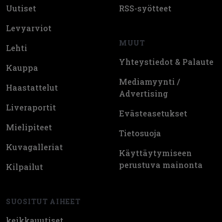
Uutiset
RSS-syötteet
Levyarviot
MUUT
Lehti
Yhteystiedot & Palaute
Kauppa
Mediamyynti /
Haastattelut
Advertising
Liveraportit
Evästeasetukset
Mielipiteet
Tietosuoja
Kuvagalleriat
Käyttäytymiseen
perustuva mainonta
Kilpailut
SUOSITUT AIHEET
keikkauutiset