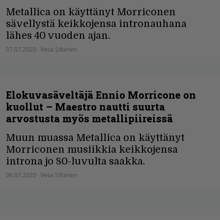
Metallica on käyttänyt Morriconen
sävellystä keikkojensa intronauhana
lähes 40 vuoden ajan.
07.07.2020
Vesa Siltanen
Elokuvasäveltäjä Ennio Morricone on
kuollut – Maestro nautti suurta
arvostusta myös metallipiireissä
Muun muassa Metallica on käyttänyt
Morriconen musiikkia keikkojensa
introna jo 80-luvulta saakka.
06.07.2020
Vesa Siltanen