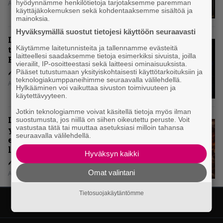
hyödynnämme henkilötietoja tarjotaksemme paremman
Aki Nuopponen
käyttäjäkokemuksen sekä kohdentaaksemme sisältöä ja
mainoksia.
Hyväksymällä suostut tietojesi käyttöön seuraavasti
Levyarvio: Onko Steelbound jo
Käytämme laitetunnisteita ja tallennamme evästeitä
täydellisintä mahdollista Battle
laitteellesi saadaksemme tietoja esimerkiksi sivuista, joilla
Beastia?
vierailit, IP-osoitteestasi sekä laitteesi ominaisuuksista.
Pääset tutustumaan yksityiskohtaisesti käyttötarkoituksiin ja
teknologiakumppaneihimme seuraavalla välilehdellä.
Aki Nuopponen
Hylkääminen voi vaikuttaa sivuston toimivuuteen ja
käytettävyyteen.
Jotkin teknologiamme voivat käsitellä tietoja myös ilman
Levyarvio: Sabaton on
suostumusta, jos niillä on siihen oikeutettu peruste. Voit
vastustaa tätä tai muuttaa asetuksiasi milloin tahansa
yhdennellätoista albumillaan
seuraavalla välilehdellä.
erittäin kaukana
legendaarisuudesta
Hyväksyn kaikki
Omat valintani
Aki Nuopponen
Tietosuojakäytäntömme