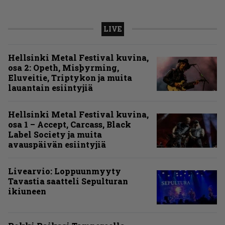
LIVE
Hellsinki Metal Festival kuvina,
osa 2: Opeth, Misþyrming,
Eluveitie, Triptykon ja muita
lauantain esiintyjiä
Hellsinki Metal Festival kuvina,
osa 1 – Accept, Carcass, Black
Label Society ja muita
avauspäivän esiintyjiä
Livearvio: Loppuunmyyty
Tavastia saatteli Sepulturan
ikiuneen