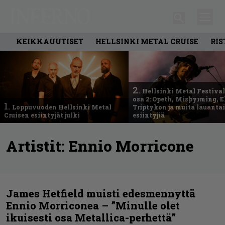
KEIKKAUUTISET
HELLSINKI METAL CRUISE
RIS
2.
Hellsinki Metal Festival
osa 2: Opeth, Misþyrming, E
1.
Loppuvuoden Hellsinki Metal
Triptykon ja muita lauanta
Cruisen esiintyjät julki
esiintyjiä
Artistit:
Ennio Morricone
James Hetfield muisti edesmennyttä
Ennio Morriconea – ”Minulle olet
ikuisesti osa Metallica-perhettä”