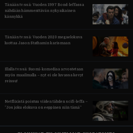
Tänään tv:ssä: Vuoden 1997 Bond-leffassa
nähdään hämmenttävän nykyaikainen
kännykkä
Tänään tv:ssä: Vuoden 2023 megaelokuva
luottaa Jason Stathamin karismaan
Illalla tv:ssä: Suomi-komediaa arvostetaan
myös maailmalla – nyt ei ole luvassa kevyt
reissu!
Netflixistä poistuu viiden tähden scifi-leffa –
”Jos joku elokuva on eeppinen niin tämä”