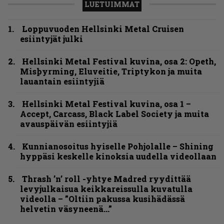
LUETUIMMAT
Loppuvuoden Hellsinki Metal Cruisen
esiintyjät julki
Hellsinki Metal Festival kuvina, osa 2: Opeth,
Misþyrming, Eluveitie, Triptykon ja muita
lauantain esiintyjiä
Hellsinki Metal Festival kuvina, osa 1 –
Accept, Carcass, Black Label Society ja muita
avauspäivän esiintyjiä
Kunnianosoitus hyiselle Pohjolalle – Shining
hyppäsi keskelle kinoksia uudella videollaan
Thrash ’n’ roll -yhtye Madred ryydittää
levyjulkaisua keikkareissulla kuvatulla
videolla – ”Oltiin pakussa kusihädässä
helvetin väsyneenä…”