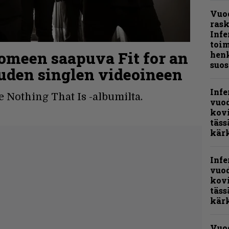
Vuo
ras
Infe
toi
meen saapuva Fit for an
henk
suos
uuden singlen videoineen
Infe
e Nothing That Is -albumilta.
vuo
kov
täss
kär
Infe
vuo
kov
täss
kär
Vuo