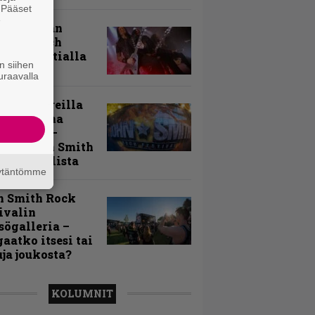
. Pääset
e
uu vanhaan
toon – Arch
my Tavastialla
n siihen
uraavalla
llä festareilla
ki on aina
allaan” –
rtti John Smith
 Festivalista
äytäntömme
n Smith Rock
ivalin
sögalleria –
aatko itsesi tai
uja joukosta?
KOLUMNIT