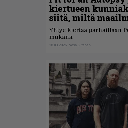
kiertueen kunniak
siitä, miltä maai
Yhtye kiertää parhaillaan 
mukana.
18.03.2026
Vesa Siltanen