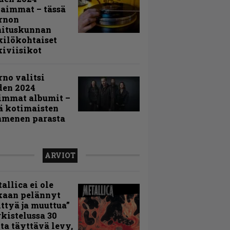
aimmat – tässä
rnon
mituskunnan
ilökohtaiset
iviisikot
rno valitsi
den 2024
immat albumit –
ä kotimaisten
menen parasta
ARVIOT
allica ei ole
kaan pelännyt
ttyä ja muuttua”
rkistelussa 30
ta täyttävä levy,