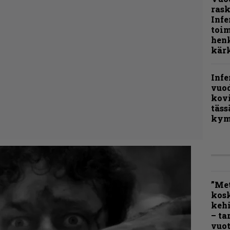
rask
Infe
toi
henk
kärk
Infe
vuo
kov
täss
kym
”Met
kos
kehi
– ta
vuot