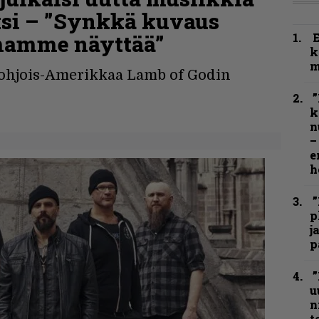
si – ”Synkkä kuvaus
lmamme näyttää”
k
m
Pohjois-Amerikkaa Lamb of Godin
”
k
n
–
e
h
”
p
j
p
”
u
n
t