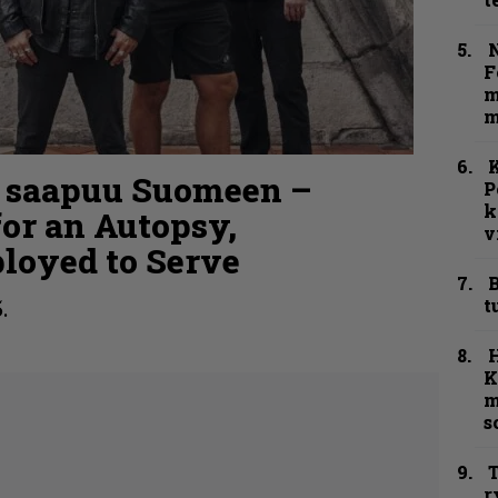
N
F
m
m
K
e saapuu Suomeen –
P
k
or an Autopsy,
v
ployed to Serve
B
t
.
K
m
s
T
r