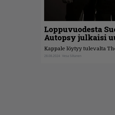
Loppuvuodesta Suo
Autopsy julkaisi 
Kappale löytyy tulevalta Th
28.08.2024
Vesa Siltanen