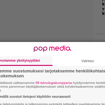
k
v
k
Live
Lop
Tava
vostamme yksityisyyttäsi
Valintasi
Sepu
semme suostumuksesi tarjotaksemme henkilökohtai
Rok
ökokemuksen
Tamp
Infe
lellisesti valitsemamme
88 teknologiakumppania
hyödynnämme henkilö
semme paremman käyttäjäkokemuksen sekä kohdentaaksemme sisältöä
väk
a.
fest
t tuntuvat kuin pieniltä
ällä suostut tietojesi käyttöön seuraavasti
kak
ailuilta – arviossa Fit for
esit
laitetunnisteita ja tallennamme evästeitä laitteellesi saadaksemme tie