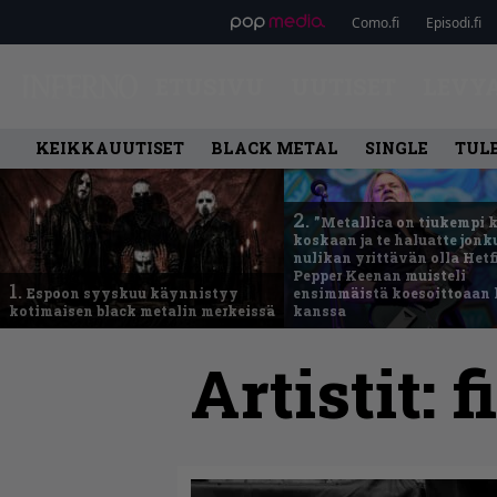
Como.fi
Episodi.fi
ETUSIVU
UUTISET
LEVY
KEIKKAUUTISET
BLACK METAL
SINGLE
TUL
2.
”Metallica on tiukempi 
koskaan ja te haluatte jonk
nulikan yrittävän olla Hetfi
Pepper Keenan muisteli
1.
Espoon syyskuu käynnistyy
ensimmäistä koesoittoaan 
kotimaisen black metalin merkeissä
kanssa
Artistit:
f