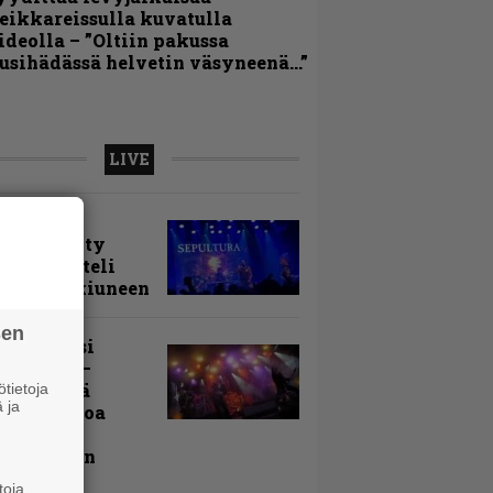
eikkareissulla kuvatulla
ideolla – ”Oltiin pakussa
usihädässä helvetin väsyneenä…”
LIVE
arvio:
puunmyyty
stia saatteli
lturan ikiuneen
sen
ki Raikasi
ereella –
rnon neljä
tietoja
 ja
evää nostoa
arin
kospäivän
yksistä
toja