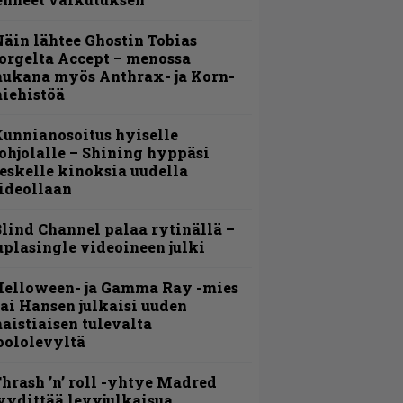
äin lähtee Ghostin Tobias
orgelta Accept – menossa
ukana myös Anthrax- ja Korn-
iehistöä
unnianosoitus hyiselle
ohjolalle – Shining hyppäsi
eskelle kinoksia uudella
ideollaan
lind Channel palaa rytinällä –
uplasingle videoineen julki
Helloween- ja Gamma Ray -mies
ai Hansen julkaisi uuden
aistiaisen tulevalta
oololevyltä
hrash ’n’ roll -yhtye Madred
yydittää levyjulkaisua