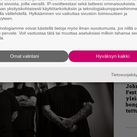
topsy
i sivuista, joilla vierailit, IP-osoitteestasi sekä laitteesi ominaisuuksista
an yksityiskohtaisesti käyttötarkoituksiin ja teknologiakumppaneihimm
Pal
la välilehdellä. Hylkääminen voi vaikuttaa sivuston toimivuuteen ja
liit
yyteen.
u Infernossa 9/2024.
Ene
knologiamme voivat käsitellä tietoja myös ilman suostumusta, jos niillä o
pe Ollila
u peruste. Voit vastustaa tätä tai muuttaa asetuksiasi milloin tahansa se
lä.
”Näi
kaik
Omat valintani
Hyväksyn kaikki
kohd
rapo
Rock
Tietosuojak
Joh
Fest
ylei
bong
tutt