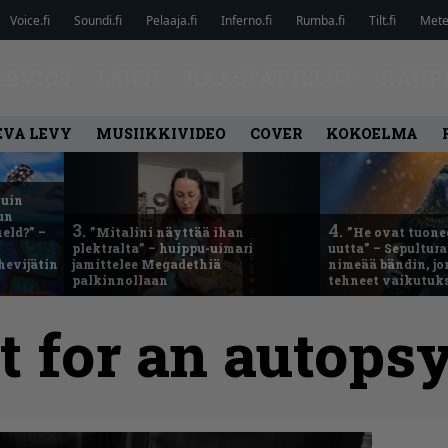
Voice.fi
Soundi.fi
Pelaaja.fi
Inferno.fi
Rumba.fi
Tilt.fi
Metel
ARVIOT
LEHTI
HAASTATTELUT
KAUP
EVA LEVY
MUSIIKKIVIDEO
COVER
KOKOELMA
kuin
un
3.
4.
eld?” –
”Mitalini näyttää ihan
”He ovat tuonee
plektralta” – huippu-uimari
uutta” – Sepultur
hevijätin
jamittelee Megadethiä
nimeää bändin, jon
palkinnollaan
tehneet vaikutuk
it for an autops