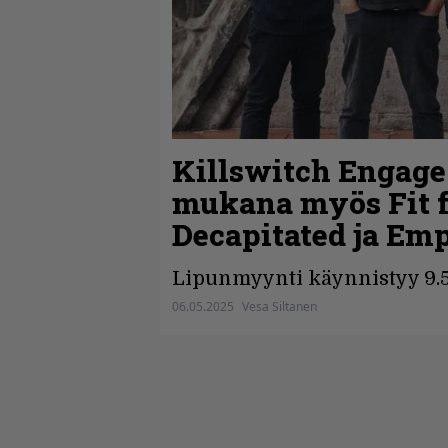
Killswitch Engag
mukana myös Fit f
Decapitated ja Em
Lipunmyynti käynnistyy 9.5
06.05.2025
Vesa Siltanen