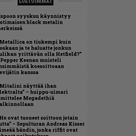
LUETUIMMAT
Espoon syyskuu käynnistyy
otimaisen black metalin
erkeissä
Metallica on tiukempi kuin
oskaan ja te haluatte jonkun
ulikan yrittävän olla Hetfield?”
 Pepper Keenan muisteli
nsimmäistä koesoittoaan
evijätin kanssa
Mitalini näyttää ihan
lektralta” – huippu-uimari
amittelee Megadethiä
alkinnollaan
He ovat tuoneet soittoon jotain
utta” – Sepulturan Andreas Kisser
imeää bändin, jonka riffit ovat
ehneet vaikutuksen