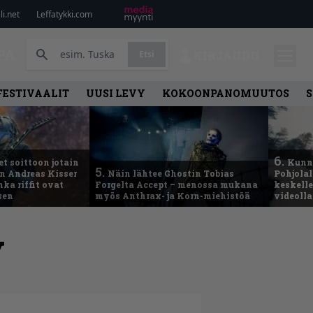
i.net
Leffatykki.com
PA
Etsi
KIRJAUDU
FESTIVAALIT
UUSI LEVY
KOKOONPANOMUUTOS
S
6.
t soittoon jotain
Kunni
5.
an Andreas Kisser
Näin lähtee Ghostin Tobias
Pohjolal
ka riffit ovat
Forgelta Accept – menossa mukana
keskelle
sen
myös Anthrax- ja Korn-miehistöä
videoll
y