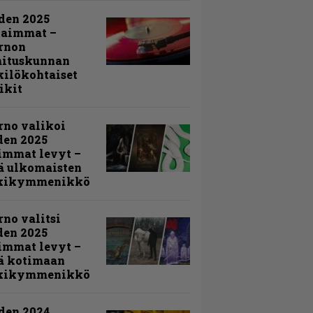
den 2025
kaimmat –
rnon
mituskunnan
ilökohtaiset
ikit
rno valikoi
den 2025
immat levyt –
ä ulkomaisten
kikymmenikkö
rno valitsi
den 2025
immat levyt –
ä kotimaan
kikymmenikkö
den 2024