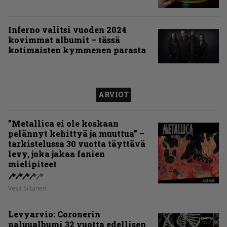
Inferno valitsi vuoden 2024
kovimmat albumit – tässä
kotimaisten kymmenen parasta
ARVIOT
”Metallica ei ole koskaan
pelännyt kehittyä ja muuttua” –
tarkistelussa 30 vuotta täyttävä
levy, joka jakaa fanien
mielipiteet
Vesa Siltanen
Levyarvio: Coronerin
paluualbumi 32 vuotta edellisen