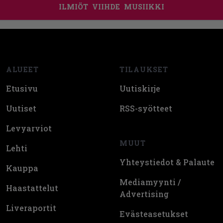
ILMIÖT
VIIHDE
MUSIIKKI
Footer
ALUEET
TILAUKSET
Etusivu
Uutiskirje
Uutiset
RSS-syötteet
Levyarviot
MUUT
Lehti
Yhteystiedot & Palaute
Kauppa
Mediamyynti /
Haastattelut
Advertising
Liveraportit
Evästeasetukset