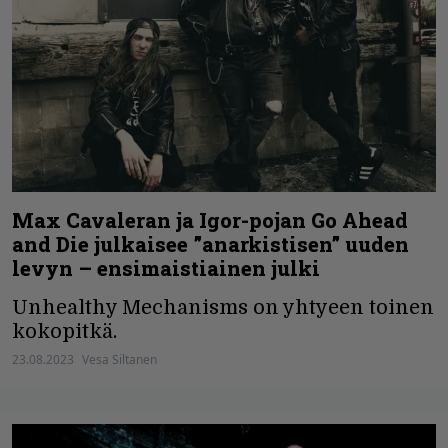
Max Cavaleran ja Igor-pojan Go Ahead
and Die julkaisee ”anarkistisen” uuden
levyn – ensimaistiainen julki
Unhealthy Mechanisms on yhtyeen toinen
kokopitkä.
23.08.2023
Vesa Siltanen