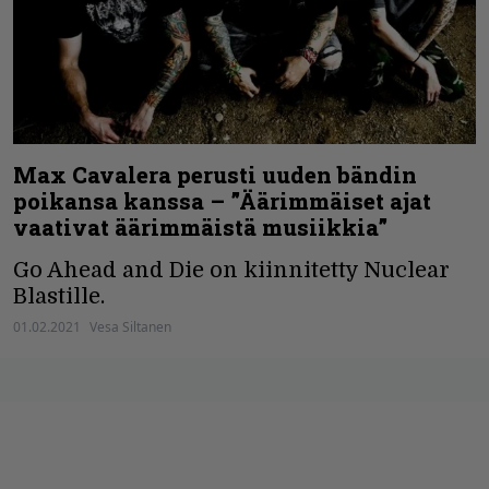
Max Cavalera perusti uuden bändin
poikansa kanssa – ”Äärimmäiset ajat
vaativat äärimmäistä musiikkia”
Go Ahead and Die on kiinnitetty Nuclear
Blastille.
01.02.2021
Vesa Siltanen