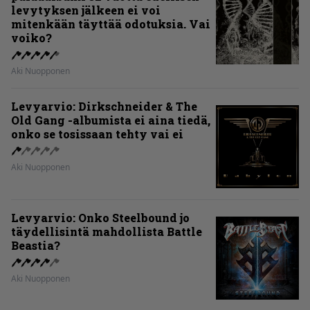
levytyksen jälkeen ei voi
mitenkään täyttää odotuksia. Vai
voiko?
Aki Nuopponen
Levyarvio: Dirkschneider & The
Old Gang -albumista ei aina tiedä,
onko se tosissaan tehty vai ei
Aki Nuopponen
Levyarvio: Onko Steelbound jo
täydellisintä mahdollista Battle
Beastia?
Aki Nuopponen