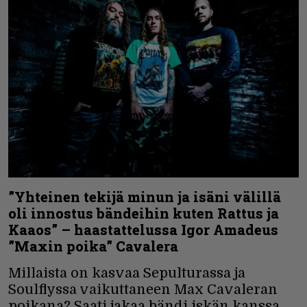
”Yhteinen tekijä minun ja isäni välillä
oli innostus bändeihin kuten Rattus ja
Kaaos” – haastattelussa Igor Amadeus
”Maxin poika” Cavalera
Millaista on kasvaa Sepulturassa ja
Soulflyssa vaikuttaneen Max Cavaleran
poikana? Saati jakaa bändi iskän kanssa.