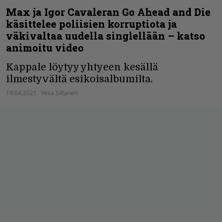
Max ja Igor Cavaleran Go Ahead and Die
käsittelee poliisien korruptiota ja
väkivaltaa uudella singlellään – katso
animoitu video
Kappale löytyy yhtyeen kesällä
ilmestyvältä esikoisalbumilta.
19.04.2021
Vesa Siltanen