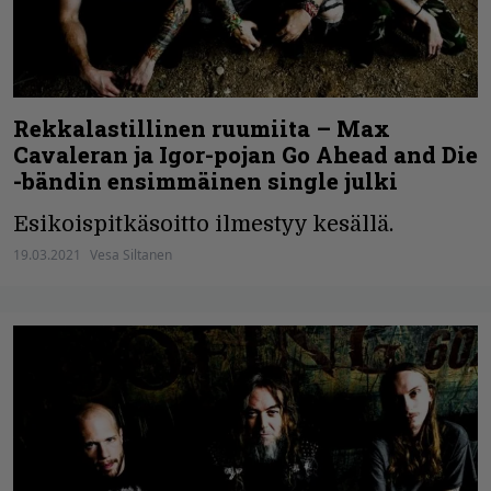
Rekkalastillinen ruumiita – Max
Cavaleran ja Igor-pojan Go Ahead and Die
-bändin ensimmäinen single julki
Esikoispitkäsoitto ilmestyy kesällä.
19.03.2021
Vesa Siltanen