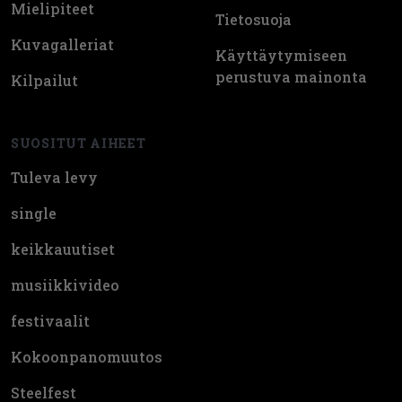
Mielipiteet
Tietosuoja
Kuvagalleriat
Käyttäytymiseen
perustuva mainonta
Kilpailut
SUOSITUT AIHEET
Tuleva levy
single
keikkauutiset
musiikkivideo
festivaalit
Kokoonpanomuutos
Steelfest