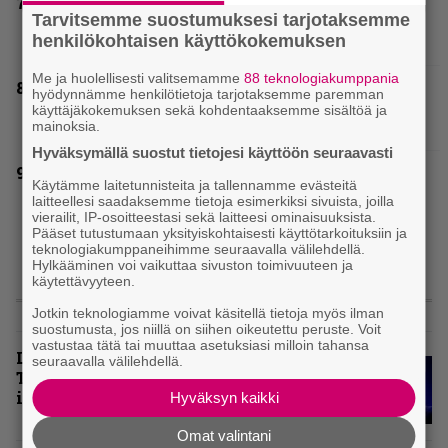
Näin lähtee Ghostin Tobias Forgelta Accept –
Tarvitsemme suostumuksesi tarjotaksemme
menossa mukana myös Anthrax- ja Korn-
henkilökohtaisen käyttökokemuksen
miehistöä
Me ja huolellisesti valitsemamme
88 teknologiakumppania
”En kadu mitään” – Rick Rozz ei tunne
hyödynnämme henkilötietoja tarjotaksemme paremman
katkeruutta siitä, ettei ollut mukana Deathin
käyttäjäkokemuksen sekä kohdentaaksemme sisältöä ja
debyytillä
mainoksia.
Hyväksymällä suostut tietojesi käyttöön seuraavasti
Kokoonpanonsa uudistanut Sleep tiedottaa
Käytämme laitetunnisteita ja tallennamme evästeitä
uudesta levystä, julkaisi myös uuden
laitteellesi saadaksemme tietoja esimerkiksi sivuista, joilla
maistiaisen
vierailit, IP-osoitteestasi sekä laitteesi ominaisuuksista.
Pääset tutustumaan yksityiskohtaisesti käyttötarkoituksiin ja
teknologiakumppaneihimme seuraavalla välilehdellä.
Hylkääminen voi vaikuttaa sivuston toimivuuteen ja
käytettävyyteen.
LIVE
Jotkin teknologiamme voivat käsitellä tietoja myös ilman
suostumusta, jos niillä on siihen oikeutettu peruste. Voit
vastustaa tätä tai muuttaa asetuksiasi milloin tahansa
Livearvio: Loppuunmyyty
seuraavalla välilehdellä.
Tavastia saatteli Sepulturan
ikiuneen
Hyväksyn kaikki
Omat valintani