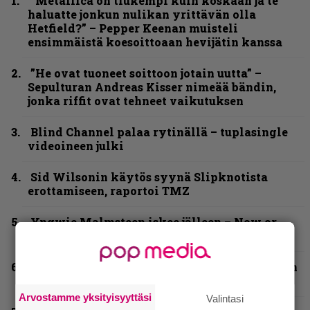
”Metallica on tiukempi kuin koskaan ja te
haluatte jonkun nulikan yrittävän olla
Hetfield?” – Pepper Keenan muisteli
ensimmäistä koesoittoaan hevijätin kanssa
”He ovat tuoneet soittoon jotain uutta” –
Sepulturan Andreas Kisser nimeää bändin,
jonka riffit ovat tehneet vaikutuksen
Blind Channel palaa rytinällä – tuplasingle
videoineen julki
Sid Wilsonin käytös syynä Slipknotista
erottamiseen, raportoi TMZ
Yngwie Malmsteen iskee jälleen – Now or
Never -single tulevalta levyltä julki
Blind Channel aktivoituu jälleen uuden levyn
ja jäähallikeikan merkeissä
Arvostamme yksityisyyttäsi
Valintasi