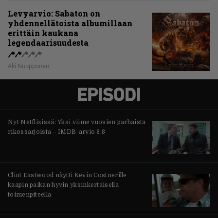
Levyarvio: Sabaton on
yhdennellätoista albumillaan
erittäin kaukana
legendaarisuudesta
Aki Nuopponen
Nyt Netflixissä: Yksi viime vuosien parhaista
rikossarjoista – IMDB-arvio 8,8
Clint Eastwood näytti Kevin Costnerille
kaapin paikan hyvin yksinkertaisella
toimenpiteellä