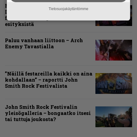
Rokki Raikasi Tampereella –
Tietosuojakäytäntömme
Infernon neljä väkevää nostoa
festarin kakkospäivän
esityksistä
Paluu vanhaan liittoon – Arch
Enemy Tavastialla
”Näillä festareilla kaikki on aina
kohdallaan” – raportti John
Smith Rock Festivalista
John Smith Rock Festivalin
yleisögalleria – bongaatko itsesi
tai tuttuja joukosta?