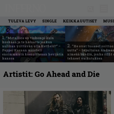
TULEVA LEVY
SINGLE
KEIKKAUUTISET
MUSI
1.
”Metallica on tiukempi kuin
koskaan ja te haluatte jonkun
2.
nulikan yrittävän olla Hetfield?” –
”He ovat tuoneet soittoo
Pepper Keenan muisteli
uutta” – Sepulturan Andreas
ensimmäistä koesoittoaan hevijätin
nimeää bändin, jonka riffit
kanssa
tehneet vaikutuksen
Artistit:
Go Ahead and Die