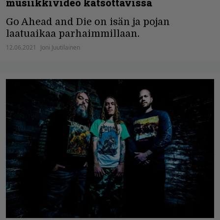
musiikkivideo katsottavissa
Go Ahead and Die on isän ja pojan
laatuaikaa parhaimmillaan.
12.06.2021
Joni Juutilainen