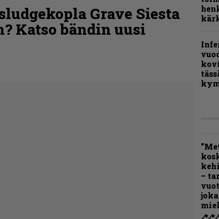
henk
sludgekopla Grave Siesta
kärk
? Katso bändin uusi
Infe
vuo
kov
täss
kym
”Met
kos
kehi
– ta
vuot
joka
miel