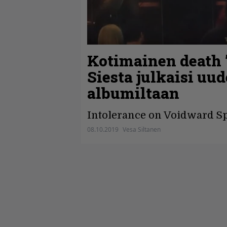
Kotimainen death ’
Siesta julkaisi u
albumiltaan
Intolerance on Voidward Sp
08.10.2019
Vesa Siltanen