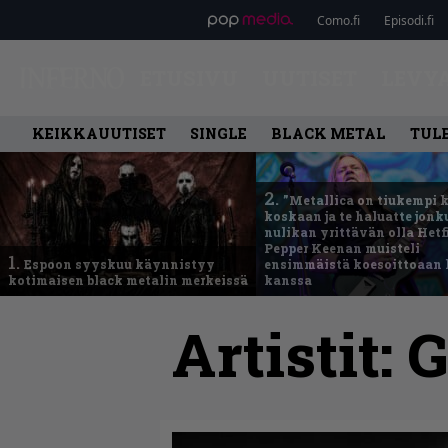
Como.fi
Episodi.fi
ETUSIVU
UUTISET
LEVY
KEIKKAUUTISET
SINGLE
BLACK METAL
TUL
2.
”Metallica on tiukempi 
koskaan ja te haluatte jonk
nulikan yrittävän olla Hetfi
Pepper Keenan muisteli
1.
Espoon syyskuu käynnistyy
ensimmäistä koesoittoaan 
kotimaisen black metalin merkeissä
kanssa
Artistit:
G