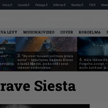
Voice.fi
Soundi.fi
Pelaaja.fi
Inferno.fi
Rumba.fi
Tilt.fi
Metel
ARVIOT
LEHTI
HAASTATTELUT
KAUP
EVA LEVY
MUSIIKKIVIDEO
COVER
KOKOELMA
kuin
un
3.
eld?” –
”He ovat tuoneet soittoon jotain
4.
uutta” – Sepulturan Andreas Kisser
Näin lähtee Gh
hevijätin
nimeää bändin, jonka riffit ovat
Forgelta Accept 
tehneet vaikutuksen
myös Anthrax- ja
rave Siesta