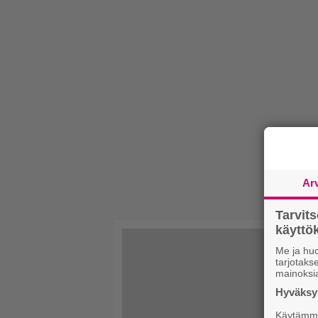
Ar
Tarvit
käytt
Me ja huo
tarjotak
mainoksi
Hyväksym
Käytämme 