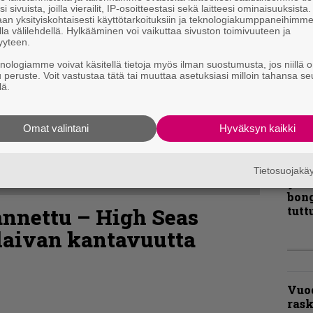
i sivuista, joilla vierailit, IP-osoitteestasi sekä laitteesi ominaisuuksista
Ene
an yksityiskohtaisesti käyttötarkoituksiin ja teknologiakumppaneihimm
la välilehdellä. Hylkääminen voi vaikuttaa sivuston toimivuuteen ja
yyteen.
”Näi
knologiamme voivat käsitellä tietoja myös ilman suostumusta, jos niillä o
kaik
u peruste. Voit vastustaa tätä tai muuttaa asetuksiasi milloin tahansa se
lä.
kohd
rapo
Rock
Omat valintani
Hyväksyn kaikki
Joh
Fest
Tietosuojak
ylei
bong
nnettu – High Seas
tutt
 laivan kantavuutta
Vuo
ras