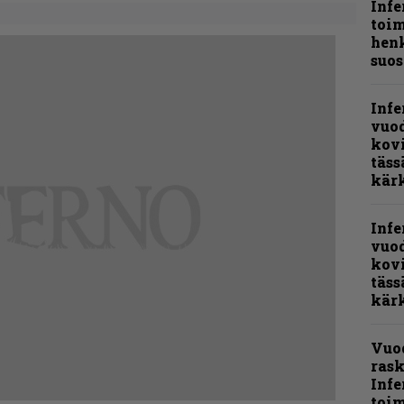
Infe
toi
henk
suos
Infe
vuo
kov
täss
kär
Infe
vuo
kov
täss
kär
Vuo
rask
Infe
toi