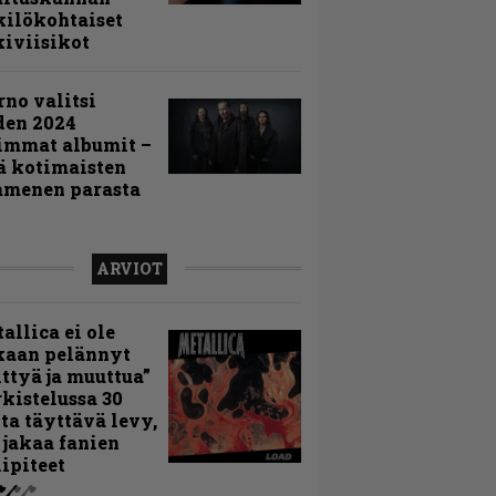
ilökohtaiset
iviisikot
rno valitsi
den 2024
immat albumit –
ä kotimaisten
menen parasta
ARVIOT
allica ei ole
kaan pelännyt
ttyä ja muuttua”
rkistelussa 30
ta täyttävä levy,
 jakaa fanien
ipiteet