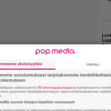
Live
Lop
Tava
Sepu
Rok
vostamme yksityisyyttäsi
Valintasi
Tamp
Infe
semme suostumuksesi tarjotaksemme henkilökohtai
väk
ökokemuksen
fest
kak
lellisesti valitsemamme
88 teknologiakumppania
hyödynnämme henkilö
semme paremman käyttäjäkokemuksen sekä kohdentaaksemme sisältöä
esit
a.
ällä suostut tietojesi käyttöön seuraavasti
Pal
laitetunnisteita ja tallennamme evästeitä laitteellesi saadaksemme tie
liit