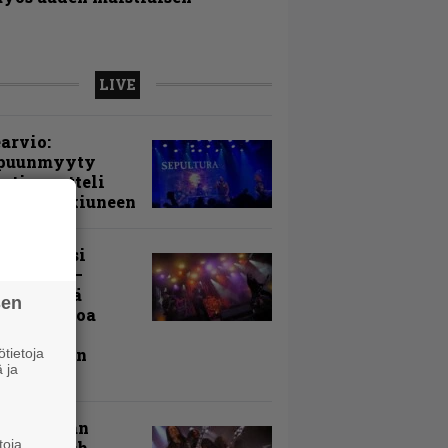
LIVE
arvio:
puunmyyty
stia saatteli
lturan ikiuneen
ki Raikasi
ereella –
rnon neljä
sen
evää nostoa
arin
kospäivän
tietoja
 ja
yksistä
uu vanhaan
toja
toon – Arch