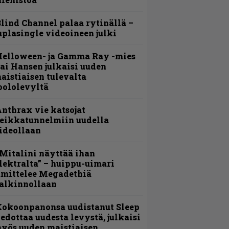
lind Channel palaa rytinällä –
uplasingle videoineen julki
Helloween- ja Gamma Ray -mies
ai Hansen julkaisi uuden
aistiaisen tulevalta
oololevyltä
nthrax vie katsojat
eikkatunnelmiin uudella
ideollaan
Mitalini näyttää ihan
lektralta” – huippu-uimari
amittelee Megadethiä
alkinnollaan
Kokoonpanonsa uudistanut Sleep
iedottaa uudesta levystä, julkaisi
yös uuden maistiaisen