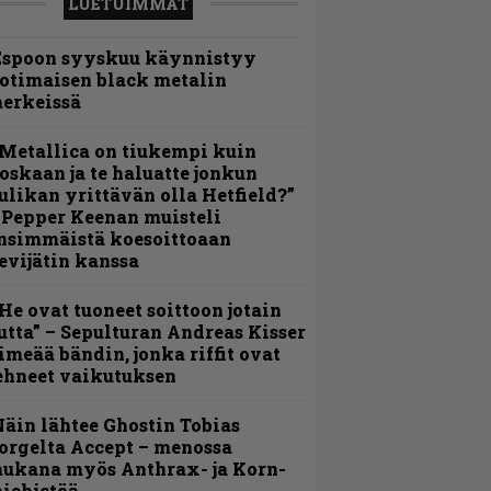
LUETUIMMAT
Espoon syyskuu käynnistyy
otimaisen black metalin
erkeissä
Metallica on tiukempi kuin
oskaan ja te haluatte jonkun
ulikan yrittävän olla Hetfield?”
 Pepper Keenan muisteli
nsimmäistä koesoittoaan
evijätin kanssa
He ovat tuoneet soittoon jotain
utta” – Sepulturan Andreas Kisser
imeää bändin, jonka riffit ovat
ehneet vaikutuksen
äin lähtee Ghostin Tobias
orgelta Accept – menossa
ukana myös Anthrax- ja Korn-
iehistöä