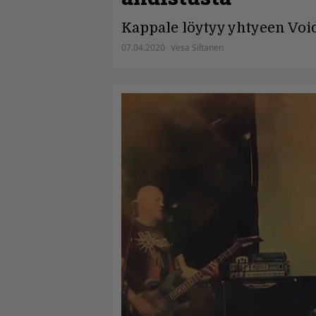
Kappale löytyy yhtyeen Voi
07.04.2020
Vesa Siltanen