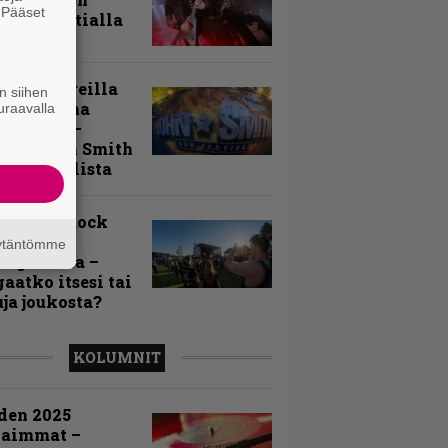
. Pääset
my Tavastialla
e
llä festareilla
n siihen
ki on aina
uraavalla
allaan” –
rtti John Smith
 Festivalista
n Smith Rock
ivalin
äytäntömme
sögalleria –
aatko itsesi tai
uja joukosta?
KOLUMNIT
den 2025
kaimmat –