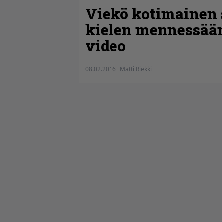
Viekö kotimainen 
kielen mennessään
video
08.02.2016
Matti Riekki