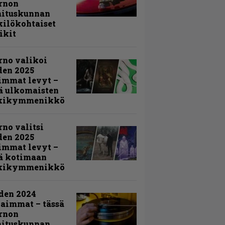
rnon
mituskunnan
ilökohtaiset
ikit
rno valikoi
den 2025
immat levyt –
ä ulkomaisten
kikymmenikkö
rno valitsi
den 2025
immat levyt –
ä kotimaan
kikymmenikkö
den 2024
aimmat – tässä
rnon
mituskunnan