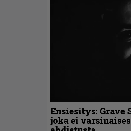
Ensiesitys: Grave S
joka ei varsinaise
ahdistusta