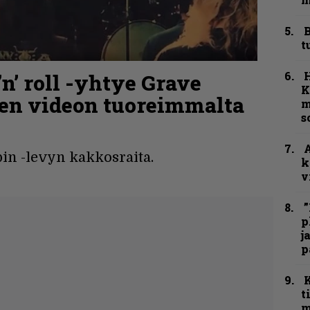
B
t
n’ roll -yhtye Grave
K
uden videon tuoreimmalta
m
s
A
in -levyn kakkosraita.
k
v
”
p
j
p
t
m