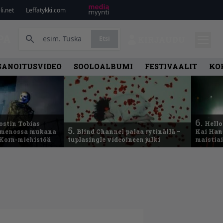
i.net
Leffatykki.com
PA
Etsi
KIRJAUDU
SANOITUSVIDEO
SOOLOALBUMI
FESTIVAALIT
KO
6.
ostin Tobias
Hello
5.
– menossa mukana
Blind Channel palaa rytinällä –
Kai Hans
 Korn-miehistöä
tuplasingle videoineen julki
maistiai