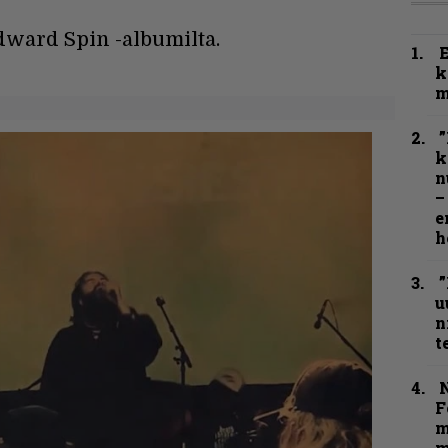
dward Spin -albumilta.
k
m
”
k
n
–
e
h
”
u
n
t
N
F
m
m