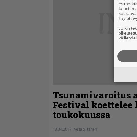
esimerkiks
tutustuma
seuraaval
käytettäv
Jotkin te
oikeutett
välilehdel
Tsunamivaroitus a
Festival koettelee
toukokuussa
18.04.2017
Vesa Siltanen