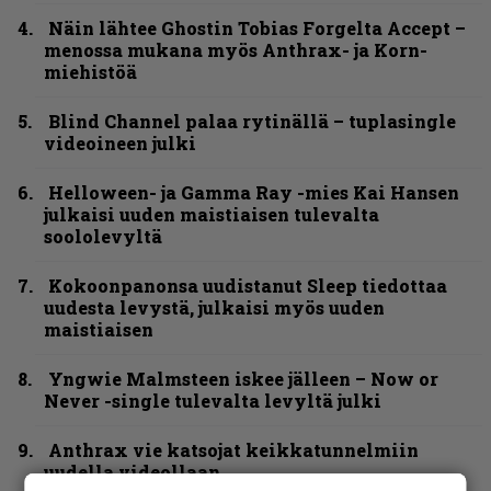
Näin lähtee Ghostin Tobias Forgelta Accept –
menossa mukana myös Anthrax- ja Korn-
miehistöä
Blind Channel palaa rytinällä – tuplasingle
videoineen julki
Helloween- ja Gamma Ray -mies Kai Hansen
julkaisi uuden maistiaisen tulevalta
soololevyltä
Kokoonpanonsa uudistanut Sleep tiedottaa
uudesta levystä, julkaisi myös uuden
maistiaisen
Yngwie Malmsteen iskee jälleen – Now or
Never -single tulevalta levyltä julki
Anthrax vie katsojat keikkatunnelmiin
uudella videollaan