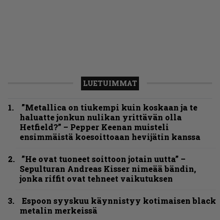
LUETUIMMAT
”Metallica on tiukempi kuin koskaan ja te
haluatte jonkun nulikan yrittävän olla
Hetfield?” – Pepper Keenan muisteli
ensimmäistä koesoittoaan hevijätin kanssa
”He ovat tuoneet soittoon jotain uutta” –
Sepulturan Andreas Kisser nimeää bändin,
jonka riffit ovat tehneet vaikutuksen
Espoon syyskuu käynnistyy kotimaisen black
metalin merkeissä