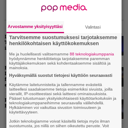
LIVE
Arvostamme yksityisyyttäsi
Valintasi
Livearvio: Loppuunmyyty
Tarvitsemme suostumuksesi tarjotaksemme
Tavastia saatteli Sepulturan
henkilökohtaisen käyttökokemuksen
ikiuneen
Me ja huolellisesti valitsemamme
88 teknologiakumppania
hyödynnämme henkilötietoja tarjotaksemme paremman
käyttäjäkokemuksen sekä kohdentaaksemme sisältöä ja
Rokki Raikasi Tampereella –
mainoksia.
Infernon neljä väkevää nostoa
Hyväksymällä suostut tietojesi käyttöön seuraavasti
festarin kakkospäivän
esityksistä
Käytämme laitetunnisteita ja tallennamme evästeitä
laitteellesi saadaksemme tietoja esimerkiksi sivuista, joilla
vierailit, IP-osoitteestasi sekä laitteesi ominaisuuksista.
Pääset tutustumaan yksityiskohtaisesti käyttötarkoituksiin ja
Paluu vanhaan liittoon – Arch
teknologiakumppaneihimme seuraavalla välilehdellä.
Enemy Tavastialla
Hylkääminen voi vaikuttaa sivuston toimivuuteen ja
käytettävyyteen.
Jotkin teknologiamme voivat käsitellä tietoja myös ilman
suostumusta, jos niillä on siihen oikeutettu peruste. Voit