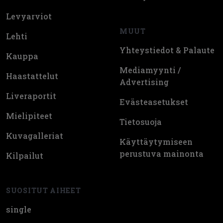
Levyarviot
MUUT
Lehti
Yhteystiedot & Palaute
Kauppa
Mediamyynti /
Haastattelut
Advertising
Liveraportit
Evästeasetukset
Mielipiteet
Tietosuoja
Kuvagalleriat
Käyttäytymiseen
perustuva mainonta
Kilpailut
SUOSITUT AIHEET
single