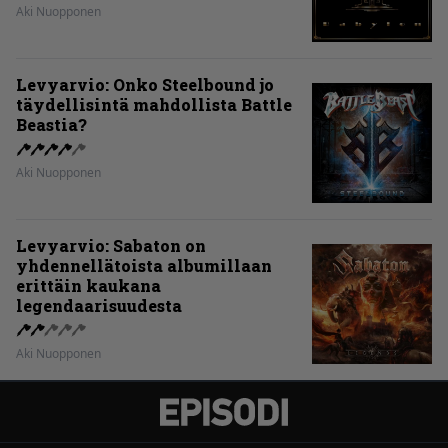
Aki Nuopponen
Levyarvio: Onko Steelbound jo
täydellisintä mahdollista Battle
Beastia?
Aki Nuopponen
Levyarvio: Sabaton on
yhdennellätoista albumillaan
erittäin kaukana
legendaarisuudesta
Aki Nuopponen