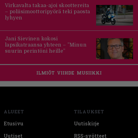
Virkavalta takaa-ajoi skoottereita
– poliisimoottoripyörä teki paosta
lyhyen
Jani Sievinen kokosi
lapsikatraansa yhteen – ”Minun
suurin perintöni heille”
ILMIÖT
VIIHDE
MUSIIKKI
Footer
ALUEET
TILAUKSET
Etusivu
Uutiskirje
Uutiset
RSS-syötteet