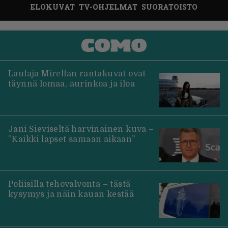
ELOKUVAT
TV-OHJELMAT
SUORATOISTO
Laulaja Mirellan rantakuvat ovat
täynnä lomaa, aurinkoa ja iloa
Jani Sieviseltä harvinainen kuva –
”Kaikki lapset samaan aikaan”
Poliisilla tehovalvonta – tästä
kysymys ja näin kauan kestää