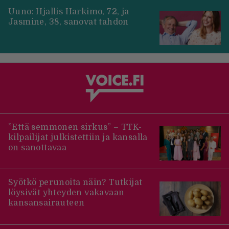
Uuno: Hjallis Harkimo, 72, ja
Jasmine, 38, sanovat tahdon
”Että semmonen sirkus” – TTK-
kilpailijat julkistettiin ja kansalla
on sanottavaa
Syötkö perunoita näin? Tutkijat
löysivät yhteyden vakavaan
kansansairauteen