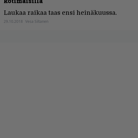
kotimaisilla
Laukaa raikaa taas ensi heinäkuussa.
29.10.2018
Vesa Siltanen