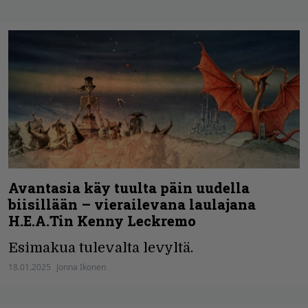
Avantasia käy tuulta päin uudella
biisillään – vierailevana laulajana
H.E.A.Tin Kenny Leckremo
Esimakua tulevalta levyltä.
18.01.2025
Jonna Ikonen