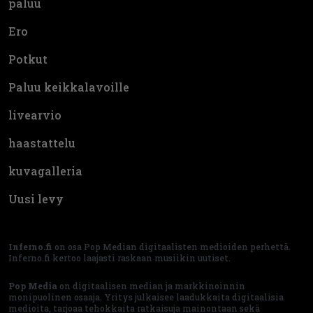
paluu
Ero
Potkut
Paluu keikkalavoille
livearvio
haastattelu
kuvagalleria
Uusi levy
Inferno.fi
on osa Pop Median digitaalisten medioiden perhettä.
Inferno.fi kertoo laajasti raskaan musiikin uutiset.
Pop Media
on digitaalisen median ja markkinoinnin
monipuolinen osaaja. Yritys julkaisee laadukkaita digitaalisia
medioita, tarjoaa tehokkaita ratkaisuja mainontaan sekä