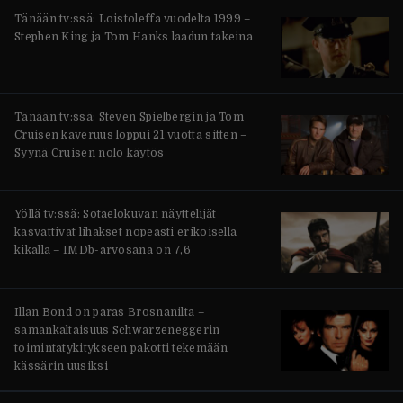
Tänään tv:ssä: Loistoleffa vuodelta 1999 –
Stephen King ja Tom Hanks laadun takeina
Tänään tv:ssä: Steven Spielbergin ja Tom
Cruisen kaveruus loppui 21 vuotta sitten –
Syynä Cruisen nolo käytös
Yöllä tv:ssä: Sotaelokuvan näyttelijät
kasvattivat lihakset nopeasti erikoisella
kikalla – IMDb-arvosana on 7,6
Illan Bond on paras Brosnanilta –
samankaltaisuus Schwarzeneggerin
toimintatykitykseen pakotti tekemään
kässärin uusiksi