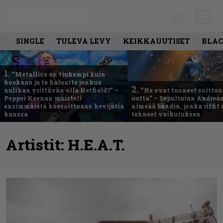
SINGLE
TULEVA LEVY
KEIKKAUUTISET
BLAC
1.
”Metallica on tiukempi kuin
koskaan ja te haluatte jonkun
2.
nulikan yrittävän olla Hetfield?” –
”He ovat tuoneet soittoo
Pepper Keenan muisteli
uutta” – Sepulturan Andreas
ensimmäistä koesoittoaan hevijätin
nimeää bändin, jonka riffit
kanssa
tehneet vaikutuksen
Artistit:
H.E.A.T.