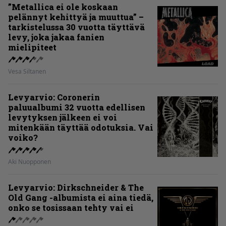
”Metallica ei ole koskaan
pelännyt kehittyä ja muuttua” –
tarkistelussa 30 vuotta täyttävä
levy, joka jakaa fanien
mielipiteet
Vesa Siltanen
Levyarvio: Coronerin
paluualbumi 32 vuotta edellisen
levytyksen jälkeen ei voi
mitenkään täyttää odotuksia. Vai
voiko?
Aki Nuopponen
Levyarvio: Dirkschneider & The
Old Gang -albumista ei aina tiedä,
onko se tosissaan tehty vai ei