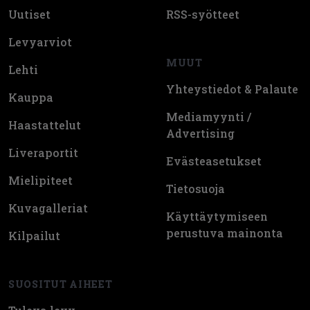
Uutiset
RSS-syötteet
Levyarviot
MUUT
Lehti
Yhteystiedot & Palaute
Kauppa
Mediamyynti /
Haastattelut
Advertising
Liveraportit
Evästeasetukset
Mielipiteet
Tietosuoja
Kuvagalleriat
Käyttäytymiseen
perustuva mainonta
Kilpailut
SUOSITUT AIHEET