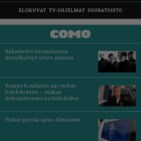
ELOKUVAT
TV-OHJELMAT
SUORATOISTO
Rakastettu suomalainen
metalliyhtye tekee paluun
Sampo Kaulanen sai oudon
tulehduksen – makaa
hoitolaitteessa nytkähdellen
Poliisi pyytää apua Jämsässä