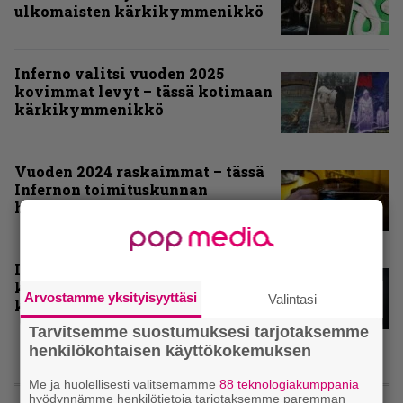
ulkomaisten kärkikymmenikkö
Inferno valitsi vuoden 2025
kovimmat levyt – tässä kotimaan
kärkikymmenikkö
Vuoden 2024 raskaimmat – tässä
Infernon toimituskunnan
henkilökohtaiset kärkiviisikot
Inferno valitsi vuoden 2024
kovimmat albumit – tässä
Arvostamme yksityisyyttäsi
Valintasi
kotimaisten kymmenen parasta
Tarvitsemme suostumuksesi tarjotaksemme
henkilökohtaisen käyttökokemuksen
ARVIOT
Me ja huolellisesti valitsemamme
88 teknologiakumppania
hyödynnämme henkilötietoja tarjotaksemme paremman