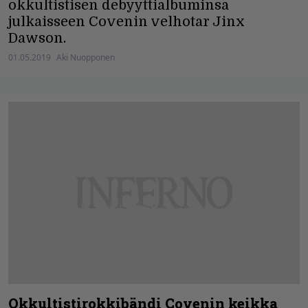
okkultistisen debyyttialbuminsa
julkaisseen Covenin velhotar Jinx
Dawson.
01.05.2019
Aki Nuopponen
Okkultistirokkibändi Covenin keikka