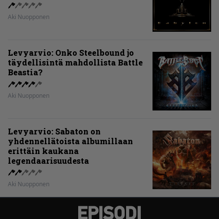
Aki Nuopponen
Levyarvio: Onko Steelbound jo
täydellisintä mahdollista Battle
Beastia?
Aki Nuopponen
Levyarvio: Sabaton on
yhdennellätoista albumillaan
erittäin kaukana
legendaarisuudesta
Aki Nuopponen