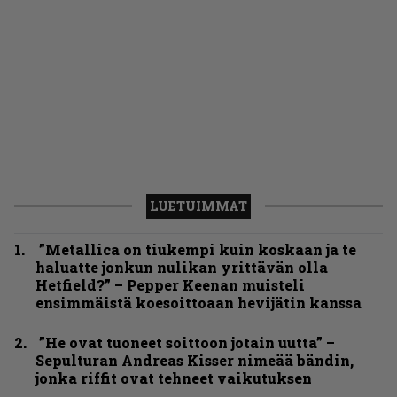
LUETUIMMAT
”Metallica on tiukempi kuin koskaan ja te
haluatte jonkun nulikan yrittävän olla
Hetfield?” – Pepper Keenan muisteli
ensimmäistä koesoittoaan hevijätin kanssa
”He ovat tuoneet soittoon jotain uutta” –
Sepulturan Andreas Kisser nimeää bändin,
jonka riffit ovat tehneet vaikutuksen