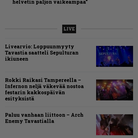
helvetin paljon vaikeampaa”
LIVE
Livearvio: Loppuunmyyty
Tavastia saatteli Sepulturan
ikiuneen
Rokki Raikasi Tampereella –
Infernon neljä väkevää nostoa
festarin kakkospäivän
esityksistä
Paluu vanhaan liittoon – Arch
Enemy Tavastialla