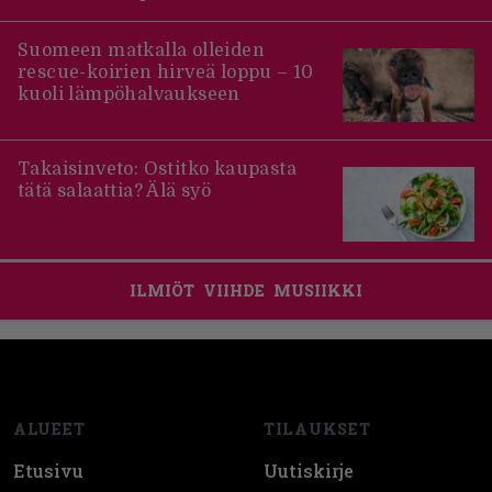
Suomeen matkalla olleiden
rescue-koirien hirveä loppu – 10
kuoli lämpöhalvaukseen
Takaisinveto: Ostitko kaupasta
tätä salaattia? Älä syö
ILMIÖT
VIIHDE
MUSIIKKI
Footer
ALUEET
TILAUKSET
Etusivu
Uutiskirje