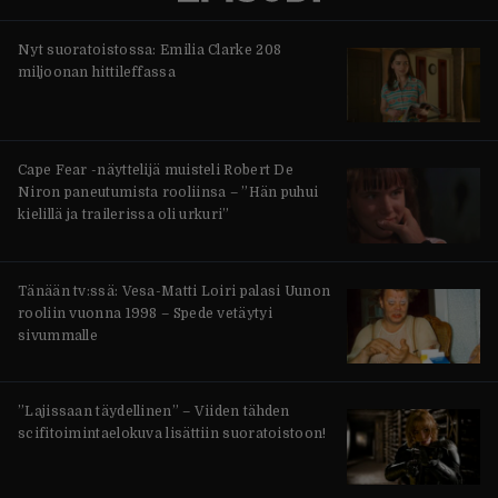
Nyt suoratoistossa: Emilia Clarke 208
miljoonan hittileffassa
Cape Fear -näyttelijä muisteli Robert De
Niron paneutumista rooliinsa – ”Hän puhui
kielillä ja trailerissa oli urkuri”
Tänään tv:ssä: Vesa-Matti Loiri palasi Uunon
rooliin vuonna 1998 – Spede vetäytyi
sivummalle
”Lajissaan täydellinen” – Viiden tähden
scifitoimintaelokuva lisättiin suoratoistoon!