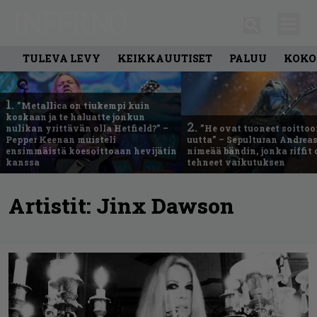
TULEVA LEVY
KEIKKAUUTISET
PALUU
KOKO
1.
”Metallica on tiukempi kuin
koskaan ja te haluatte jonkun
2.
nulikan yrittävän olla Hetfield?” –
”He ovat tuoneet soittoo
Pepper Keenan muisteli
uutta” – Sepulturan Andreas
ensimmäistä koesoittoaan hevijätin
nimeää bändin, jonka riffit
kanssa
tehneet vaikutuksen
Artistit:
Jinx Dawson