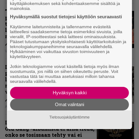
käyttäjäkokemuksen sekä kohdentaaksemme sisältöä ja
mainoksia.
”Metallica ei ole koskaan
Hyväksymällä suostut tietojesi käyttöön seuraavasti
pelännyt kehittyä ja muuttua” –
tarkistelussa 30 vuotta täyttävä
Käytämme laitetunnisteita ja tallennamme evästeitä
levy, joka jakaa fanien
laitteellesi saadaksemme tietoja esimerkiksi sivuista, joilla
mielipiteet
vierailit, IP-osoitteestasi sekä laitteesi ominaisuuksista.
Pääset tutustumaan yksityiskohtaisesti käyttötarkoituksiin ja
teknologiakumppaneihimme seuraavalla välilehdellä.
Vesa Siltanen
Hylkääminen voi vaikuttaa sivuston toimivuuteen ja
käytettävyyteen.
Levyarvio: Coronerin
Jotkin teknologiamme voivat käsitellä tietoja myös ilman
suostumusta, jos niillä on siihen oikeutettu peruste. Voit
paluualbumi 32 vuotta edellisen
vastustaa tätä tai muuttaa asetuksiasi milloin tahansa
levytyksen jälkeen ei voi
seuraavalla välilehdellä.
mitenkään täyttää odotuksia. Vai
voiko?
Hyväksyn kaikki
Omat valintani
Aki Nuopponen
Tietosuojakäytäntömme
Levyarvio: Dirkschneider & The
Old Gang -albumista ei aina tiedä,
onko se tosissaan tehty vai ei