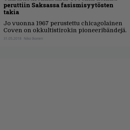
peruttiin Saksassa fasismisyytösten
takia
Jo vuonna 1967 perustettu chicagolainen
Coven on okkultistirokin pioneeribändejä.
31.05.2018
Niko Ikonen