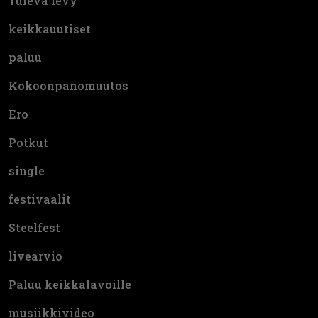
Tuleva levy
keikkauutiset
paluu
Kokoonpanomuutos
Ero
Potkut
single
festivaalit
Steelfest
livearvio
Paluu keikkalavoille
musiikkivideo