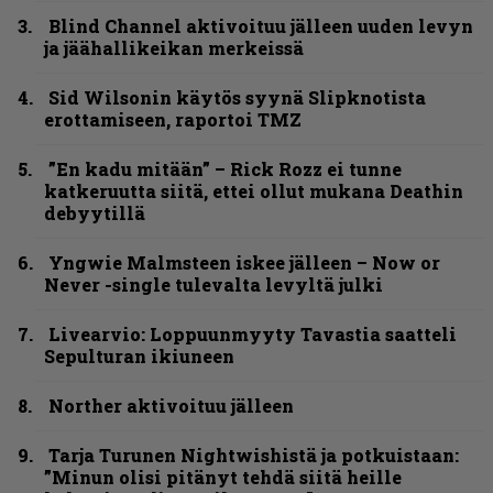
Blind Channel aktivoituu jälleen uuden levyn
ja jäähallikeikan merkeissä
Sid Wilsonin käytös syynä Slipknotista
erottamiseen, raportoi TMZ
”En kadu mitään” – Rick Rozz ei tunne
katkeruutta siitä, ettei ollut mukana Deathin
debyytillä
Yngwie Malmsteen iskee jälleen – Now or
Never -single tulevalta levyltä julki
Livearvio: Loppuunmyyty Tavastia saatteli
Sepulturan ikiuneen
Norther aktivoituu jälleen
Tarja Turunen Nightwishistä ja potkuistaan:
”Minun olisi pitänyt tehdä siitä heille