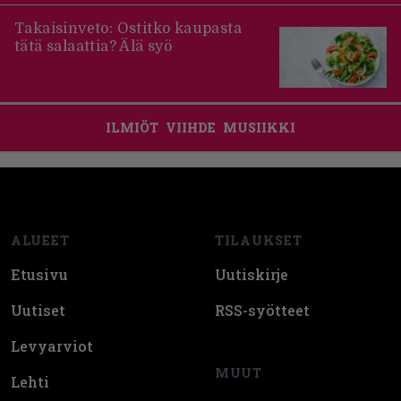
Takaisinveto: Ostitko kaupasta
tätä salaattia? Älä syö
ILMIÖT
VIIHDE
MUSIIKKI
Footer
ALUEET
TILAUKSET
Etusivu
Uutiskirje
Uutiset
RSS-syötteet
Levyarviot
MUUT
Lehti