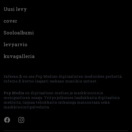
Uusi levy
cover
Sooloalbumi
levyarvio
kuvagalleria
Inferno.fi
on osa Pop Median digitaalisten medioiden perhettä.
Inferno.fi kertoo laajasti raskaan musiikin uutiset.
Pop Media
on digitaalisen median ja markkinoinnin
monipuolinen osaaja. Yritys julkaisee laadukkaita digitaalisia
medioita, tarjoaa tehokkaita ratkaisuja mainontaan sekä
markkinointipalveluita.
Facebook
Instagram