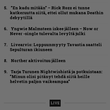
”En kadu mitään” – Rick Rozz ei tunne
katkeruutta siitä, ettei ollut mukana Deathin
debyytillä
Yngwie Malmsteen iskee jälleen – Now or
Never -single tulevalta levyltä julki
Livearvio: Loppuunmyyty Tavastia saatteli
Sepulturan ikiuneen
Norther aktivoituu jälleen
Tarja Turunen Nightwishistä ja potkuistaan:
”Minun olisi pitänyt tehdä siitä heille
helvetin paljon vaikeampaa”
LIVE