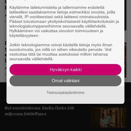
täydellisintä mahdollista Battle
Beastia?
Käytämme laitetunnisteita ja tallennamme evästeitä
laitteellesi saadaksemme tietoja esimerkiksi sivuista, joilla
vierailit, IP-osoitteestasi sekä laitteesi ominaisuuksista.
Aki Nuopponen
Pääset tutustumaan yksityiskohtaisesti käyttötarkoituksiin ja
teknologiakumppaneihimme seuraavalla välilehdellä.
Hylkääminen voi vaikuttaa sivuston toimivuuteen ja
käytettävyyteen.
Levyarvio: Sabaton on
Jotkin teknologiamme voivat käsitellä tietoja myös ilman
yhdennellätoista albumillaan
suostumusta, jos niillä on siihen oikeutettu peruste. Voit
erittäin kaukana
vastustaa tätä tai muuttaa asetuksiasi milloin tahansa
seuraavalla välilehdellä.
legendaarisuudesta
Hyväksyn kaikki
Aki Nuopponen
Omat valintani
Tietosuojakäytäntömme
Nyt suoratoistossa: Emilia Clarke 208
miljoonan hittileffassa