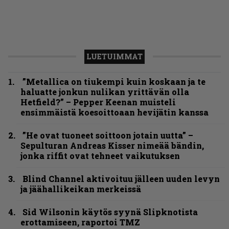
LUETUIMMAT
”Metallica on tiukempi kuin koskaan ja te
haluatte jonkun nulikan yrittävän olla
Hetfield?” – Pepper Keenan muisteli
ensimmäistä koesoittoaan hevijätin kanssa
”He ovat tuoneet soittoon jotain uutta” –
Sepulturan Andreas Kisser nimeää bändin,
jonka riffit ovat tehneet vaikutuksen
Blind Channel aktivoituu jälleen uuden levyn
ja jäähallikeikan merkeissä
Sid Wilsonin käytös syynä Slipknotista
erottamiseen, raportoi TMZ