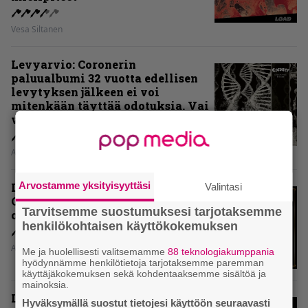
Vesa Siltanen
Levyarvio: Coronerin
paluualbumi 32 vuotta edellisen
levytyksen jälkeen ei voi
mitenkään täyttää odotuksia. Vai
voiko?
Aki Nuopponen
Arvostamme yksityisyyttäsi
Levyarvio: Dirkschneider & The
Valintasi
Old Gang -albumista ei aina tiedä,
Tarvitsemme suostumuksesi tarjotaksemme
onko se tosissaan tehty vai ei
henkilökohtaisen käyttökokemuksen
Aki Nuopponen
Me ja huolellisesti valitsemamme
88 teknologiakumppania
hyödynnämme henkilötietoja tarjotaksemme paremman
käyttäjäkokemuksen sekä kohdentaaksemme sisältöä ja
mainoksia.
Levyarvio: Onko Steelbound jo
Hyväksymällä suostut tietojesi käyttöön seuraavasti