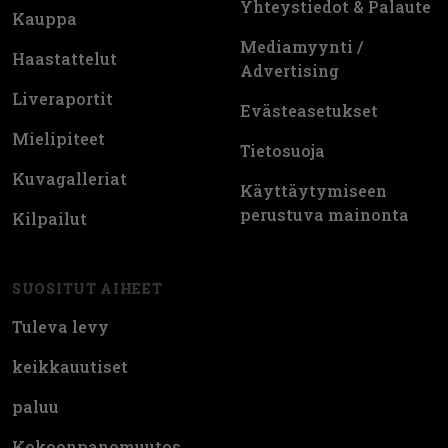
Yhteystiedot & Palaute
Kauppa
Mediamyynti /
Haastattelut
Advertising
Liveraportit
Evästeasetukset
Mielipiteet
Tietosuoja
Kuvagalleriat
Käyttäytymiseen
perustuva mainonta
Kilpailut
SUOSITUT AIHEET
Tuleva levy
keikkauutiset
paluu
Kokoonpanomuutos