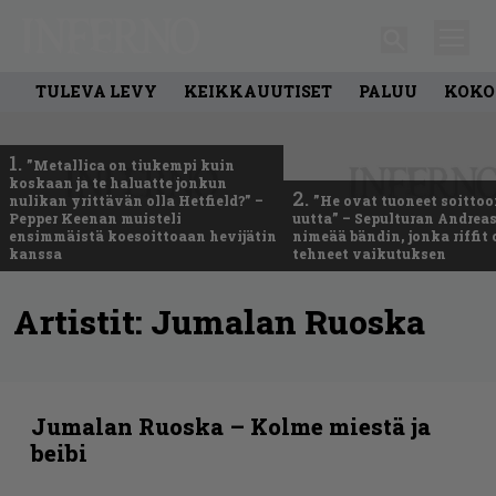
TULEVA LEVY
KEIKKAUUTISET
PALUU
KOKO
1.
”Metallica on tiukempi kuin
koskaan ja te haluatte jonkun
2.
nulikan yrittävän olla Hetfield?” –
”He ovat tuoneet soittoo
Pepper Keenan muisteli
uutta” – Sepulturan Andreas
ensimmäistä koesoittoaan hevijätin
nimeää bändin, jonka riffit
kanssa
tehneet vaikutuksen
Artistit:
Jumalan Ruoska
Jumalan Ruoska – Kolme miestä ja
beibi