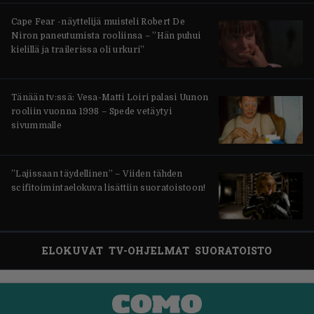
Cape Fear -näyttelijä muisteli Robert De
Niron paneutumista rooliinsa – ”Hän puhui
kielillä ja trailerissa oli urkuri”
Tänään tv:ssä: Vesa-Matti Loiri palasi Uunon
rooliin vuonna 1998 – Spede vetäytyi
sivummalle
”Lajissaan täydellinen” – Viiden tähden
scifitoimintaelokuva lisättiin suoratoistoon!
ELOKUVAT
TV-OHJELMAT
SUORATOISTO