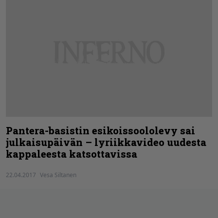
Pantera-basistin esikoissoololevy sai
julkaisupäivän – lyriikkavideo uudesta
kappaleesta katsottavissa
22.04.2017
Vesa Siltanen