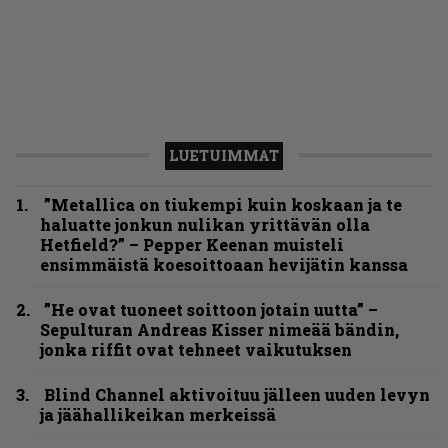
LUETUIMMAT
”Metallica on tiukempi kuin koskaan ja te
haluatte jonkun nulikan yrittävän olla
Hetfield?” – Pepper Keenan muisteli
ensimmäistä koesoittoaan hevijätin kanssa
”He ovat tuoneet soittoon jotain uutta” –
Sepulturan Andreas Kisser nimeää bändin,
jonka riffit ovat tehneet vaikutuksen
Blind Channel aktivoituu jälleen uuden levyn
ja jäähallikeikan merkeissä