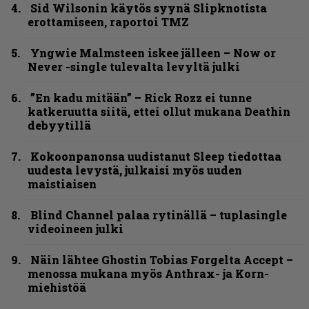
Sid Wilsonin käytös syynä Slipknotista
erottamiseen, raportoi TMZ
Yngwie Malmsteen iskee jälleen – Now or
Never -single tulevalta levyltä julki
”En kadu mitään” – Rick Rozz ei tunne
katkeruutta siitä, ettei ollut mukana Deathin
debyytillä
Kokoonpanonsa uudistanut Sleep tiedottaa
uudesta levystä, julkaisi myös uuden
maistiaisen
Blind Channel palaa rytinällä – tuplasingle
videoineen julki
Näin lähtee Ghostin Tobias Forgelta Accept –
menossa mukana myös Anthrax- ja Korn-
miehistöä