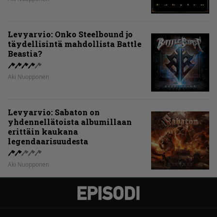
Levyarvio: Onko Steelbound jo
täydellisintä mahdollista Battle
Beastia?
Aki Nuopponen
Levyarvio: Sabaton on
yhdennellätoista albumillaan
erittäin kaukana
legendaarisuudesta
Aki Nuopponen