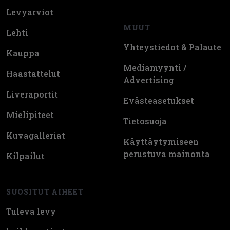
Levyarviot
MUUT
Lehti
Yhteystiedot & Palaute
Kauppa
Mediamyynti /
Haastattelut
Advertising
Liveraportit
Evästeasetukset
Mielipiteet
Tietosuoja
Kuvagalleriat
Käyttäytymiseen
perustuva mainonta
Kilpailut
SUOSITUT AIHEET
Tuleva levy