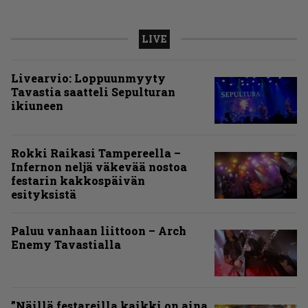
LIVE
Livearvio: Loppuunmyyty
Tavastia saatteli Sepulturan
ikiuneen
Rokki Raikasi Tampereella –
Infernon neljä väkevää nostoa
festarin kakkospäivän
esityksistä
Paluu vanhaan liittoon – Arch
Enemy Tavastialla
”Näillä festareilla kaikki on aina