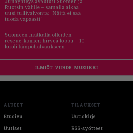
Junayhteys avautuu Suomen ja
Ruotsin välille – samalla alkaa
uusi tullivalvonta: ”Näitä ei saa
tuoda vapaasti”
Suomeen matkalla olleiden
rescue-koirien hirveä loppu – 10
kuoli lämpöhalvaukseen
ILMIÖT
VIIHDE
MUSIIKKI
Footer
ALUEET
TILAUKSET
Etusivu
Uutiskirje
Uutiset
RSS-syötteet