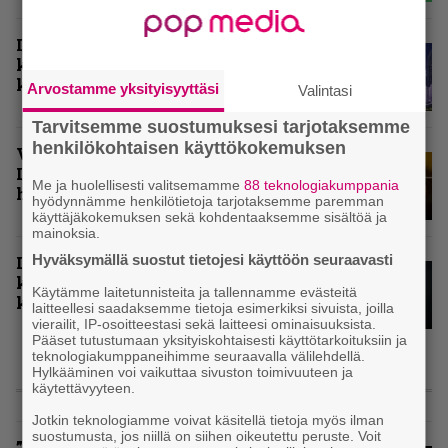
Inferno valitsi vuoden 2025
kovimmat levyt – tässä kotimaan
kärkikymmenikkö
Arvostamme yksityisyyttäsi
Valintasi
Tarvitsemme suostumuksesi tarjotaksemme
henkilökohtaisen käyttökokemuksen
Vuoden 2024 raskaimmat – tässä
Infernon toimituskunnan
Me ja huolellisesti valitsemamme
88 teknologiakumppania
henkilökohtaiset kärkiviisikot
hyödynnämme henkilötietoja tarjotaksemme paremman
käyttäjäkokemuksen sekä kohdentaaksemme sisältöä ja
mainoksia.
Hyväksymällä suostut tietojesi käyttöön seuraavasti
Inferno valitsi vuoden 2024
kovimmat albumit – tässä
Käytämme laitetunnisteita ja tallennamme evästeitä
kotimaisten kymmenen parasta
laitteellesi saadaksemme tietoja esimerkiksi sivuista, joilla
vierailit, IP-osoitteestasi sekä laitteesi ominaisuuksista.
Pääset tutustumaan yksityiskohtaisesti käyttötarkoituksiin ja
teknologiakumppaneihimme seuraavalla välilehdellä.
Hylkääminen voi vaikuttaa sivuston toimivuuteen ja
käytettävyyteen.
ARVIOT
Jotkin teknologiamme voivat käsitellä tietoja myös ilman
suostumusta, jos niillä on siihen oikeutettu peruste. Voit
”Metallica ei ole koskaan