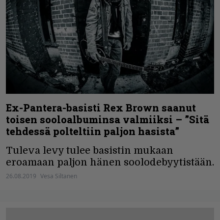
Ex-Pantera-basisti Rex Brown saanut
toisen sooloalbuminsa valmiiksi – ”Sitä
tehdessä polteltiin paljon hasista”
Tuleva levy tulee basistin mukaan
eroamaan paljon hänen soolodebyytistään.
26.08.2019
Vesa Siltanen