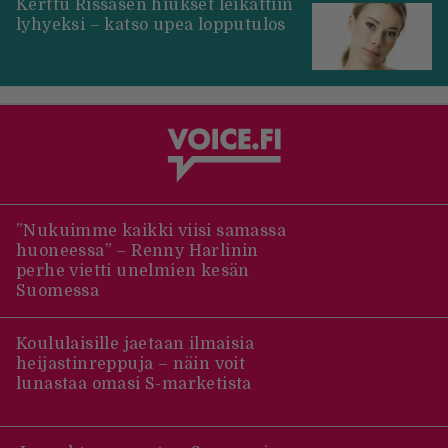
Kerttu Rissasen hiukset leikattiin
lyhyeksi – katso upea lopputulos
”Nukuimme kaikki viisi samassa
huoneessa” – Renny Harlinin
perhe vietti unelmien kesän
Suomessa
Koululaisille jaetaan ilmaisia
heijastinreppuja – näin voit
lunastaa omasi S-marketista