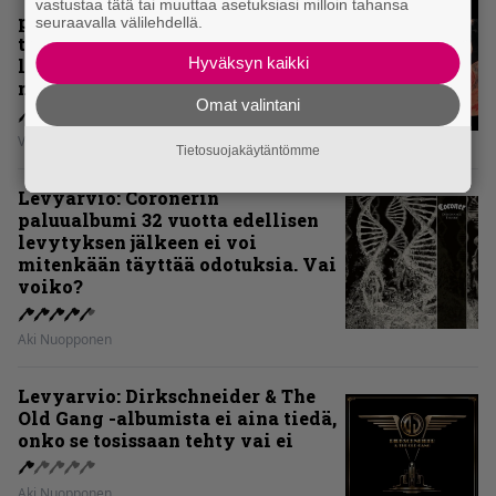
vastustaa tätä tai muuttaa asetuksiasi milloin tahansa
pelännyt kehittyä ja muuttua” –
seuraavalla välilehdellä.
tarkistelussa 30 vuotta täyttävä
Hyväksyn kaikki
levy, joka jakaa fanien
mielipiteet
Omat valintani
Vesa Siltanen
Tietosuojakäytäntömme
Levyarvio: Coronerin
paluualbumi 32 vuotta edellisen
levytyksen jälkeen ei voi
mitenkään täyttää odotuksia. Vai
voiko?
Aki Nuopponen
Levyarvio: Dirkschneider & The
Old Gang -albumista ei aina tiedä,
onko se tosissaan tehty vai ei
Aki Nuopponen