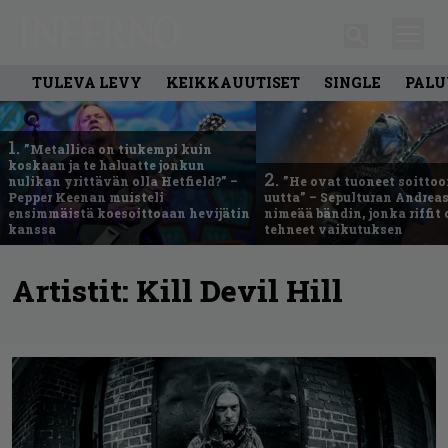
TULEVA LEVY
KEIKKAUUTISET
SINGLE
PALU
1.
”Metallica on tiukempi kuin
koskaan ja te haluatte jonkun
2.
nulikan yrittävän olla Hetfield?” –
”He ovat tuoneet soittoo
Pepper Keenan muisteli
uutta” – Sepulturan Andreas
ensimmäistä koesoittoaan hevijätin
nimeää bändin, jonka riffit
kanssa
tehneet vaikutuksen
Artistit:
Kill Devil Hill