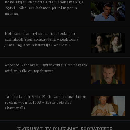
Bond-luojan 68 vuotta sitten lähettämä kirje
löytyi – tältä 007-hahmon piti alun perin
näyttää
Netflixissä on nyt upea sarja keskiajan
kuninkaallisten aikakaudelta – keskiössä
julma Englannin hallitsija Henrik VIII
Antonio Banderas: ”Sydänkohtaus on parasta
mitä minulle on tapahtunut”
Tänään tv:ssä: Vesa-Matti Loiri palasi Uunon
rooliin vuonna 1998 – Spede vetäytyi
sivummalle
ELOKUVAT
TV-OHJELMAT
SUORATOISTO