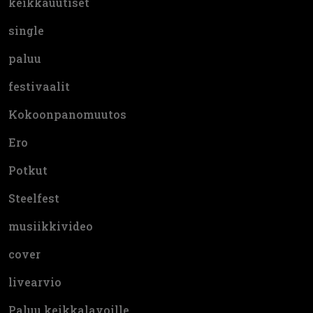
keikkauutiset
single
paluu
festivaalit
Kokoonpanomuutos
Ero
Potkut
Steelfest
musiikkivideo
cover
livearvio
Paluu keikkalavoille