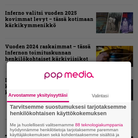
Inferno valitsi vuoden 2025
kovimmat levyt – tässä kotimaan
kärkikymmenikkö
Vuoden 2024 raskaimmat – tässä
Infernon toimituskunnan
henkilökohtaiset kärkiviisikot
Inferno valitsi vuoden 2024
kovimmat albumit – tässä
kotimaisten kymmenen parasta
Arvostamme yksityisyyttäsi
Valintasi
Tarvitsemme suostumuksesi tarjotaksemme
henkilökohtaisen käyttökokemuksen
ARVIOT
Me ja huolellisesti valitsemamme
88 teknologiakumppania
hyödynnämme henkilötietoja tarjotaksemme paremman
käyttäjäkokemuksen sekä kohdentaaksemme sisältöä ja
”Metallica ei ole koskaan