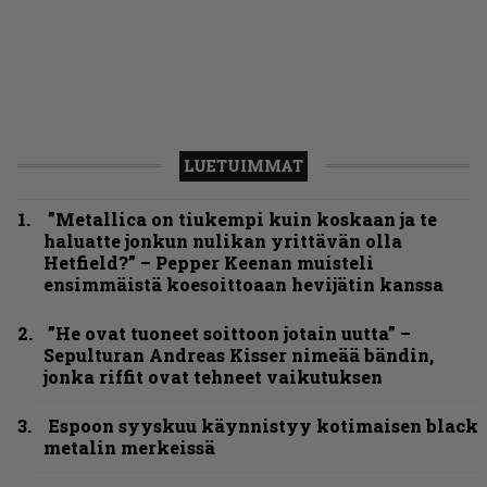
LUETUIMMAT
”Metallica on tiukempi kuin koskaan ja te
haluatte jonkun nulikan yrittävän olla
Hetfield?” – Pepper Keenan muisteli
ensimmäistä koesoittoaan hevijätin kanssa
”He ovat tuoneet soittoon jotain uutta” –
Sepulturan Andreas Kisser nimeää bändin,
jonka riffit ovat tehneet vaikutuksen
Espoon syyskuu käynnistyy kotimaisen black
metalin merkeissä