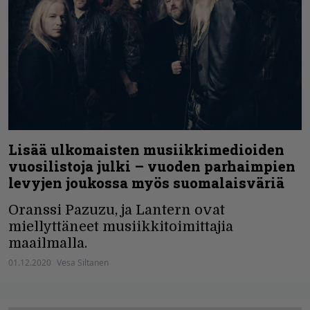
Lisää ulkomaisten musiikkimedioiden
vuosilistoja julki – vuoden parhaimpien
levyjen joukossa myös suomalaisväriä
Oranssi Pazuzu, ja Lantern ovat
miellyttäneet musiikkitoimittajia
maailmalla.
01.12.2020
Vesa Siltanen