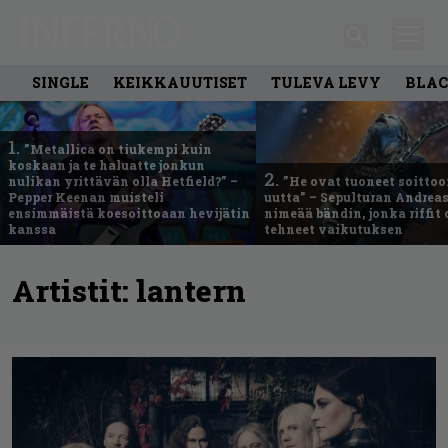
SINGLE
KEIKKAUUTISET
TULEVA LEVY
BLAC
1.
”Metallica on tiukempi kuin
koskaan ja te haluatte jonkun
2.
nulikan yrittävän olla Hetfield?” –
”He ovat tuoneet soittoo
Pepper Keenan muisteli
uutta” – Sepulturan Andreas
ensimmäistä koesoittoaan hevijätin
nimeää bändin, jonka riffit
kanssa
tehneet vaikutuksen
Artistit:
lantern