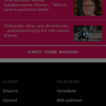
Jani Sievinen kokosi
lapsikatraansa yhteen – ”Minun
suurin perintöni heille”
Virkavalta takaa-ajoi skoottereita
– poliisimoottoripyörä teki paosta
lyhyen
ILMIÖT
VIIHDE
MUSIIKKI
Footer
ALUEET
TILAUKSET
Etusivu
Uutiskirje
Uutiset
RSS-syötteet