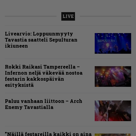
LIVE
Livearvio: Loppuunmyyty
Tavastia saatteli Sepulturan
ikiuneen
Rokki Raikasi Tampereella –
Infernon neljä väkevää nostoa
festarin kakkospäivän
esityksistä
Paluu vanhaan liittoon – Arch
Enemy Tavastialla
”Näillä festareilla kaikki on aina