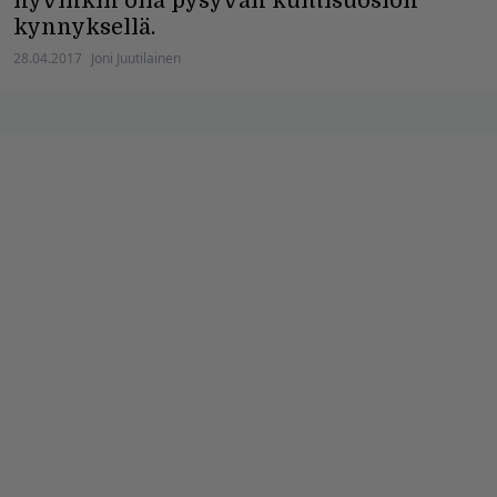
hyvinkin olla pysyvän kulttisuosion
kynnyksellä.
28.04.2017
Joni Juutilainen