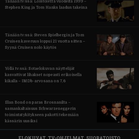
Tänään tv:ssä: Loistoleffa vuodelta 1999 –
Stephen King ja Tom Hanks laadun takeina
Tänään tv:ssä: Steven Spielbergin ja Tom
Cruisen kaveruus loppui 21 vuotta sitten –
Syynä Cruisen nolo käytös
Yöllä tv:ssä: Sotaelokuvan näyttelijät
kasvattivat lihakset nopeasti erikoisella
kikalla – IMDb-arvosana on 7,6
Illan Bond on paras Brosnanilta –
samankaltaisuus Schwarzeneggerin
toimintatykitykseen pakotti tekemään
kässärin uusiksi
ELOKUVAT
TV-OHJELMAT
SUORATOISTO