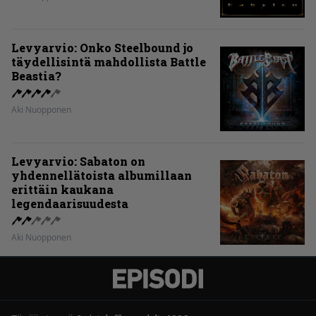
Levyarvio: Onko Steelbound jo
täydellisintä mahdollista Battle
Beastia?
Aki Nuopponen
Levyarvio: Sabaton on
yhdennellätoista albumillaan
erittäin kaukana
legendaarisuudesta
Aki Nuopponen