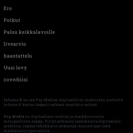
Ero
Potkut
Paluu keikkalavoille
livearvio
haastattelu
Uusi levy
coverbiisi
Inferno.fi
on osa Pop Median digitaalisten medioiden perhettä.
Inferno.fi kertoo laajasti raskaan musiikin uutiset.
Pop Media
on digitaalisen median ja markkinoinnin
monipuolinen osaaja. Yritys julkaisee laadukkaita digitaalisia
medioita, tarjoaa tehokkaita ratkaisuja mainontaan sekä
markkinointipalveluita.