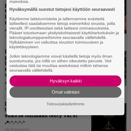
mainoksia.
pelännyt kehittyä ja muuttua” –
Hyväksymällä suostut tietojesi käyttöön seuraavasti
tarkistelussa 30 vuotta täyttävä
levy, joka jakaa fanien
Käytämme laitetunnisteita ja tallennamme evästeitä
mielipiteet
laitteellesi saadaksemme tietoja esimerkiksi sivuista, joilla
vierailit, IP-osoitteestasi sekä laitteesi ominaisuuksista.
Pääset tutustumaan yksityiskohtaisesti käyttötarkoituksiin ja
Vesa Siltanen
teknologiakumppaneihimme seuraavalla välilehdellä.
Hylkääminen voi vaikuttaa sivuston toimivuuteen ja
käytettävyyteen.
Levyarvio: Coronerin
Jotkin teknologiamme voivat käsitellä tietoja myös ilman
paluualbumi 32 vuotta edellisen
suostumusta, jos niillä on siihen oikeutettu peruste. Voit
levytyksen jälkeen ei voi
vastustaa tätä tai muuttaa asetuksiasi milloin tahansa
mitenkään täyttää odotuksia. Vai
seuraavalla välilehdellä.
voiko?
Hyväksyn kaikki
Aki Nuopponen
Omat valintani
Levyarvio: Dirkschneider & The
Tietosuojakäytäntömme
Old Gang -albumista ei aina tiedä,
onko se tosissaan tehty vai ei
Aki Nuopponen