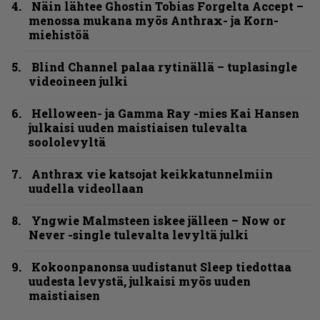
Näin lähtee Ghostin Tobias Forgelta Accept –
menossa mukana myös Anthrax- ja Korn-
miehistöä
Blind Channel palaa rytinällä – tuplasingle
videoineen julki
Helloween- ja Gamma Ray -mies Kai Hansen
julkaisi uuden maistiaisen tulevalta
soololevyltä
Anthrax vie katsojat keikkatunnelmiin
uudella videollaan
Yngwie Malmsteen iskee jälleen – Now or
Never -single tulevalta levyltä julki
Kokoonpanonsa uudistanut Sleep tiedottaa
uudesta levystä, julkaisi myös uuden
maistiaisen