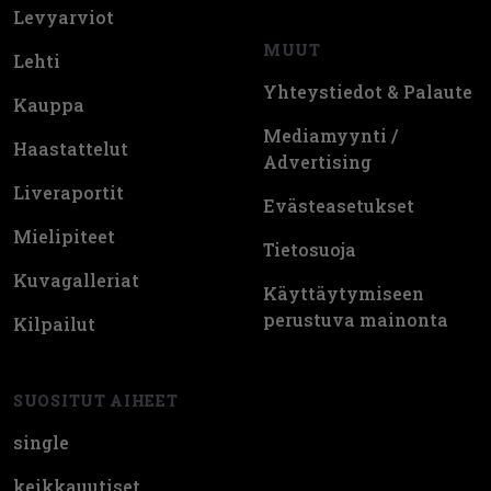
Levyarviot
MUUT
Lehti
Yhteystiedot & Palaute
Kauppa
Mediamyynti /
Haastattelut
Advertising
Liveraportit
Evästeasetukset
Mielipiteet
Tietosuoja
Kuvagalleriat
Käyttäytymiseen
perustuva mainonta
Kilpailut
SUOSITUT AIHEET
single
keikkauutiset