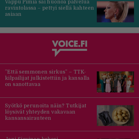
Vappu Pimiä sai huonoa palvelua
ravintolassa – pettyi siellä kahteen
asiaan
”Että semmonen sirkus” – TTK-
kilpailijat julkistettiin ja kansalla
on sanottavaa
Syötkö perunoita näin? Tutkijat
löysivät yhteyden vakavaan
kansansairauteen