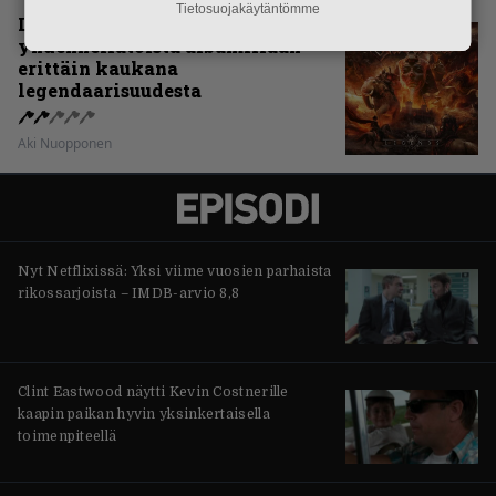
Tietosuojakäytäntömme
Levyarvio: Sabaton on
yhdennellätoista albumillaan
erittäin kaukana
legendaarisuudesta
Aki Nuopponen
Nyt Netflixissä: Yksi viime vuosien parhaista
rikossarjoista – IMDB-arvio 8,8
Clint Eastwood näytti Kevin Costnerille
kaapin paikan hyvin yksinkertaisella
toimenpiteellä