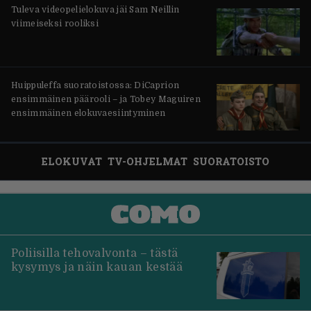
Tuleva videopelielokuva jäi Sam Neillin
viimeiseksi rooliksi
Huippuleffa suoratoistossa: DiCaprion
ensimmäinen päärooli – ja Tobey Maguiren
ensimmäinen elokuvaesiintyminen
ELOKUVAT
TV-OHJELMAT
SUORATOISTO
Poliisilla tehovalvonta – tästä
kysymys ja näin kauan kestää