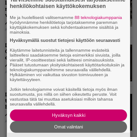
levytyksen jälkeen ei voi
henkilökohtaisen käyttökokemuksen
mitenkään täyttää odotuksia. Vai
voiko?
Me ja huolellisesti valitsemamme
88 teknologiakumppania
hyödynnämme henkilötietoja tarjotaksemme paremman
käyttäjäkokemuksen sekä kohdentaaksemme sisältöä ja
Aki Nuopponen
mainoksia.
Hyväksymällä suostut tietojesi käyttöön seuraavasti
Levyarvio: Dirkschneider & The
Käytämme laitetunnisteita ja tallennamme evästeitä
Old Gang -albumista ei aina tiedä,
laitteellesi saadaksemme tietoja esimerkiksi sivuista, joilla
onko se tosissaan tehty vai ei
vierailit, IP-osoitteestasi sekä laitteesi ominaisuuksista.
Pääset tutustumaan yksityiskohtaisesti käyttötarkoituksiin ja
teknologiakumppaneihimme seuraavalla välilehdellä.
Aki Nuopponen
Hylkääminen voi vaikuttaa sivuston toimivuuteen ja
käytettävyyteen.
Jotkin teknologiamme voivat käsitellä tietoja myös ilman
Levyarvio: Onko Steelbound jo
suostumusta, jos niillä on siihen oikeutettu peruste. Voit
vastustaa tätä tai muuttaa asetuksiasi milloin tahansa
täydellisintä mahdollista Battle
seuraavalla välilehdellä.
Beastia?
Hyväksyn kaikki
Aki Nuopponen
Omat valintani