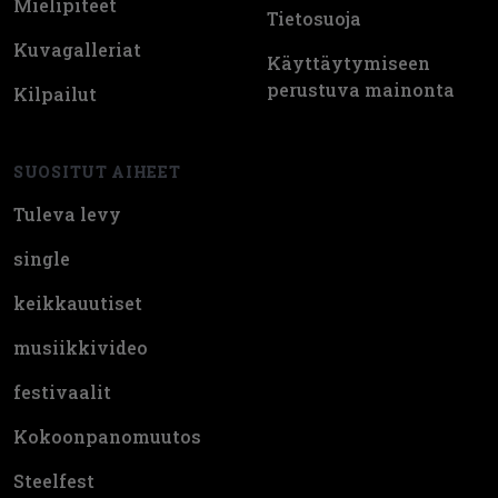
Mielipiteet
Tietosuoja
Kuvagalleriat
Käyttäytymiseen
perustuva mainonta
Kilpailut
SUOSITUT AIHEET
Tuleva levy
single
keikkauutiset
musiikkivideo
festivaalit
Kokoonpanomuutos
Steelfest