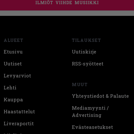
ILMIÖT
VIIHDE
MUSIIKKI
Footer
ALUEET
TILAUKSET
Etusivu
Uutiskirje
Uutiset
RSS-syötteet
Levyarviot
MUUT
Lehti
Yhteystiedot & Palaute
Kauppa
Mediamyynti /
Haastattelut
Advertising
Liveraportit
Evästeasetukset