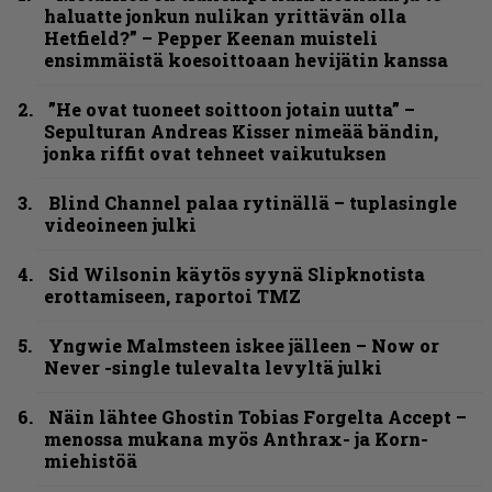
haluatte jonkun nulikan yrittävän olla
Hetfield?” – Pepper Keenan muisteli
ensimmäistä koesoittoaan hevijätin kanssa
”He ovat tuoneet soittoon jotain uutta” –
Sepulturan Andreas Kisser nimeää bändin,
jonka riffit ovat tehneet vaikutuksen
Blind Channel palaa rytinällä – tuplasingle
videoineen julki
Sid Wilsonin käytös syynä Slipknotista
erottamiseen, raportoi TMZ
Yngwie Malmsteen iskee jälleen – Now or
Never -single tulevalta levyltä julki
Näin lähtee Ghostin Tobias Forgelta Accept –
menossa mukana myös Anthrax- ja Korn-
miehistöä