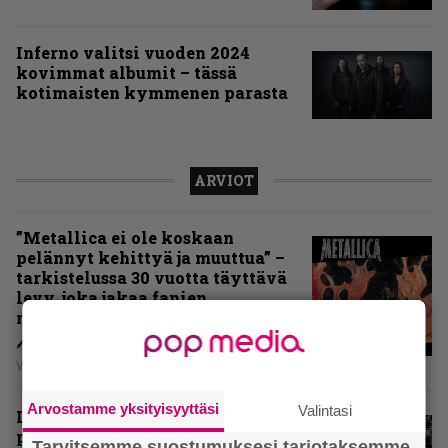
Inferno valitsi vuoden 2024
kovimmat albumit – tässä
kotimaisten kymmenen parasta
ARVIOT
”Metallica ei ole koskaan
pelännyt kehittyä ja muuttua” –
tarkistelussa 30 vuotta täyttävä
levy, joka jakaa fanien
mielipiteet
Vesa Siltanen
Arvostamme yksityisyyttäsi
Valintasi
Levyarvio: Coronerin
paluualbumi 32 vuotta edellisen
Tarvitsemme suostumuksesi tarjotaksemme