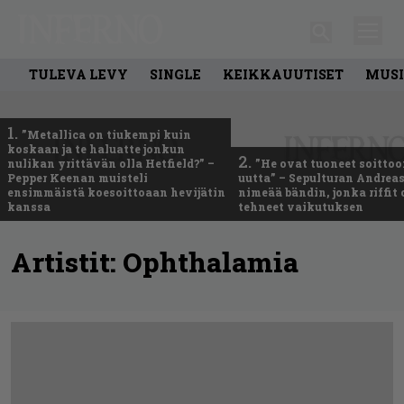
TULEVA LEVY
SINGLE
KEIKKAUUTISET
MUSI
1.
”Metallica on tiukempi kuin
koskaan ja te haluatte jonkun
2.
nulikan yrittävän olla Hetfield?” –
”He ovat tuoneet soittoo
Pepper Keenan muisteli
uutta” – Sepulturan Andreas
ensimmäistä koesoittoaan hevijätin
nimeää bändin, jonka riffit
kanssa
tehneet vaikutuksen
Artistit:
Ophthalamia