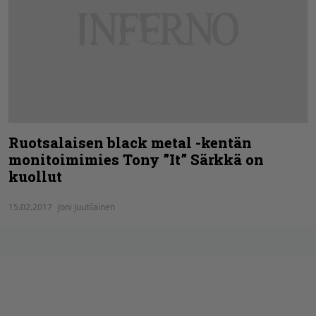
Ruotsalaisen black metal -kentän
monitoimimies Tony ”It” Särkkä on
kuollut
15.02.2017
Joni Juutilainen