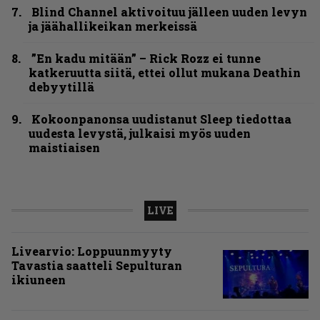
Blind Channel aktivoituu jälleen uuden levyn
ja jäähallikeikan merkeissä
”En kadu mitään” – Rick Rozz ei tunne
katkeruutta siitä, ettei ollut mukana Deathin
debyytillä
Kokoonpanonsa uudistanut Sleep tiedottaa
uudesta levystä, julkaisi myös uuden
maistiaisen
LIVE
Livearvio: Loppuunmyyty
Tavastia saatteli Sepulturan
ikiuneen