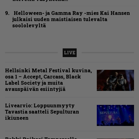
Helloween- ja Gamma Ray -mies Kai Hansen
julkaisi uuden maistiaisen tulevalta
soololevyltä
LIVE
Hellsinki Metal Festival kuvina,
osa 1 – Accept, Carcass, Black
Label Society ja muita
avauspäivän esiintyjiä
Livearvio: Loppuunmyyty
Tavastia saatteli Sepulturan
ikiuneen