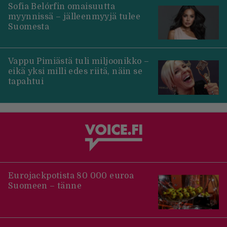
Sofia Belórfin omaisuutta
myynnissä – jälleenmyyjä tulee
Suomesta
Vappu Pimiästä tuli miljoonikko –
eikä yksi milli edes riitä, näin se
tapahtui
Eurojackpotista 80 000 euroa
Suomeen – tänne