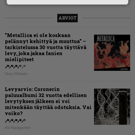
ARVIOT
”Metallica ei ole koskaan
pelännyt kehittyä ja muuttua” –
tarkistelussa 30 vuotta täyttävä
levy, joka jakaa fanien
mielipiteet
Vesa Siltanen
Levyarvio: Coronerin
paluualbumi 32 vuotta edellisen
levytyksen jälkeen ei voi
mitenkään täyttää odotuksia. Vai
voiko?
Aki Nuopponen