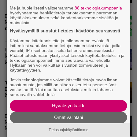
Me ja huolellisesti valitsemamme
88 teknologiakumppania
hyödynnämme henkilötietoja tarjotaksemme paremman
Inferno valikoi vuoden 2025
käyttäjäkokemuksen sekä kohdentaaksemme sisältöä ja
kovimmat levyt – tässä
mainoksia.
ulkomaisten kärkikymmenikkö
Hyväksymällä suostut tietojesi käyttöön seuraavasti
Käytämme laitetunnisteita ja tallennamme evästeitä
laitteellesi saadaksemme tietoja esimerkiksi sivuista, joilla
Inferno valitsi vuoden 2025
vierailit, IP-osoitteestasi sekä laitteesi ominaisuuksista.
kovimmat levyt – tässä kotimaan
Pääset tutustumaan yksityiskohtaisesti käyttötarkoituksiin ja
teknologiakumppaneihimme seuraavalla välilehdellä.
kärkikymmenikkö
Hylkääminen voi vaikuttaa sivuston toimivuuteen ja
käytettävyyteen.
Jotkin teknologiamme voivat käsitellä tietoja myös ilman
Vuoden 2024 raskaimmat – tässä
suostumusta, jos niillä on siihen oikeutettu peruste. Voit
Infernon toimituskunnan
vastustaa tätä tai muuttaa asetuksiasi milloin tahansa
henkilökohtaiset kärkiviisikot
seuraavalla välilehdellä.
Hyväksyn kaikki
Inferno valitsi vuoden 2024
Omat valintani
kovimmat albumit – tässä
kotimaisten kymmenen parasta
Tietosuojakäytäntömme