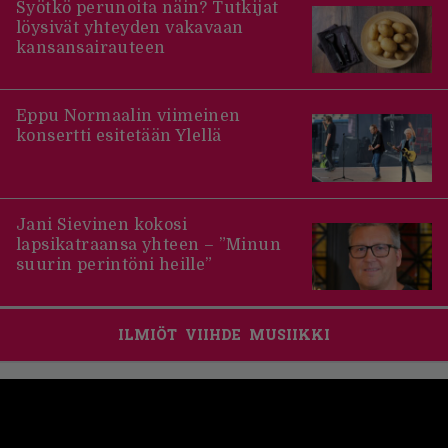
Syötkö perunoita näin? Tutkijat
löysivät yhteyden vakavaan
kansansairauteen
Eppu Normaalin viimeinen
konsertti esitetään Ylellä
Jani Sievinen kokosi
lapsikatraansa yhteen – ”Minun
suurin perintöni heille”
ILMIÖT
VIIHDE
MUSIIKKI
Footer