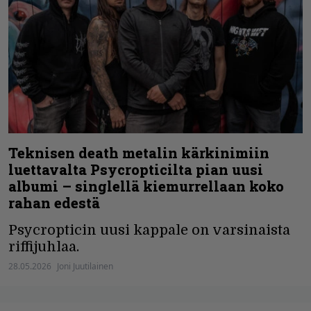
Teknisen death metalin kärkinimiin
luettavalta Psycropticilta pian uusi
albumi – singlellä kiemurrellaan koko
rahan edestä
Psycropticin uusi kappale on varsinaista
riffijuhlaa.
28.05.2026
Joni Juutilainen