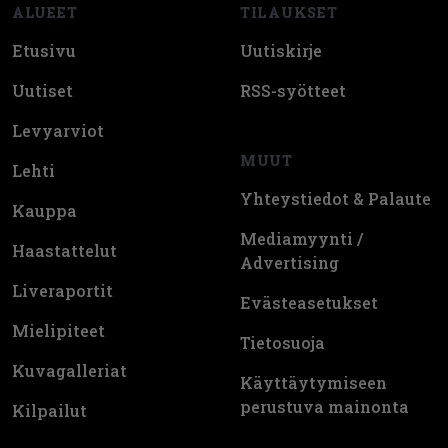
ALUEET
TILAUKSET
Etusivu
Uutiskirje
Uutiset
RSS-syötteet
Levyarviot
MUUT
Lehti
Yhteystiedot & Palaute
Kauppa
Mediamyynti /
Haastattelut
Advertising
Liveraportit
Evästeasetukset
Mielipiteet
Tietosuoja
Kuvagalleriat
Käyttäytymiseen
perustuva mainonta
Kilpailut