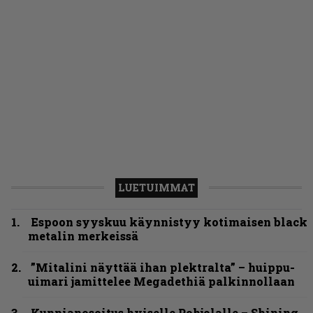
LUETUIMMAT
Espoon syyskuu käynnistyy kotimaisen black
metalin merkeissä
”Mitalini näyttää ihan plektralta” – huippu-
uimari jamittelee Megadethiä palkinnollaan
Kunnianosoitus hyiselle Pohjolalle – Shining