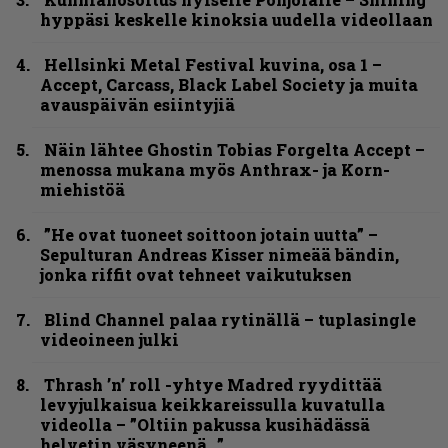
hyppäsi keskelle kinoksia uudella videollaan
Hellsinki Metal Festival kuvina, osa 1 –
Accept, Carcass, Black Label Society ja muita
avauspäivän esiintyjiä
Näin lähtee Ghostin Tobias Forgelta Accept –
menossa mukana myös Anthrax- ja Korn-
miehistöä
”He ovat tuoneet soittoon jotain uutta” –
Sepulturan Andreas Kisser nimeää bändin,
jonka riffit ovat tehneet vaikutuksen
Blind Channel palaa rytinällä – tuplasingle
videoineen julki
Thrash ’n’ roll -yhtye Madred ryydittää
levyjulkaisua keikkareissulla kuvatulla
videolla – ”Oltiin pakussa kusihädässä
helvetin väsyneenä…”