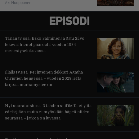
Aki Nuopponen
Tänän tv:ssä: Esko Salminen ja Satu Silvo
tekevät hienot pääroolit vuoden 1984
menestyselokuvassa
Illalla tv:ssä: Perinteinen dekkari Agatha
Christien hengessä – vuoden 2023 leffa
tarjoaa murhamysteerin
Nyt suoratoistona: 3 tähden scifileffa ei ylitä
edeltäjiään mutta ei myöskään häpeä niiden
seurassa – jatkoa on luvassa