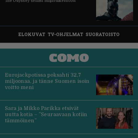
The Odyssey seilasi miljardikerhoon
ELOKUVAT
TV-OHJELMAT
SUORATOISTO
Eurojackpotissa poksahti 32,7
miljoonaa, ja tänne Suomen isoin
voitto meni
Sara ja Mikko Parikka etsivät
uutta kotia – ”Seuraavaan kotiin
tämmöinen”