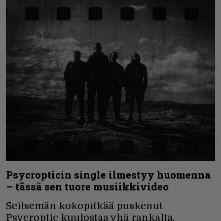
Psycropticin single ilmestyy huomenna
– tässä sen tuore musiikkivideo
Seitsemän kokopitkää puskenut
Psycroptic kuulostaa yhä rankalta.