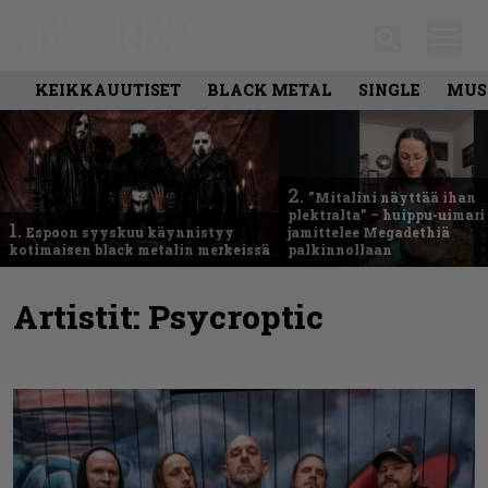
KEIKKAUUTISET
BLACK METAL
SINGLE
MUS
2.
”Mitalini näyttää ihan
plektralta” – huippu-uimari
1.
Espoon syyskuu käynnistyy
jamittelee Megadethiä
kotimaisen black metalin merkeissä
palkinnollaan
Artistit:
Psycroptic