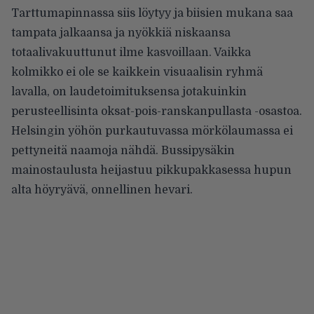
Tarttumapinnassa siis löytyy ja biisien mukana saa
tampata jalkaansa ja nyökkiä niskaansa
totaalivakuuttunut ilme kasvoillaan. Vaikka
kolmikko ei ole se kaikkein visuaalisin ryhmä
lavalla, on laudetoimituksensa jotakuinkin
perusteellisinta oksat-pois-ranskanpullasta -osastoa.
Helsingin yöhön purkautuvassa mörkölaumassa ei
pettyneitä naamoja nähdä. Bussipysäkin
mainostaulusta heijastuu pikkupakkasessa hupun
alta höyryävä, onnellinen hevari.