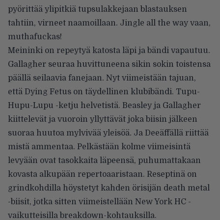
pyörittää ylipitkiä tupsulakkejaan blastauksen
tahtiin, virneet naamoillaan. Jingle all the way vaan,
muthafuckas!
Meininki on repeytyä katosta läpi ja bändi vapautuu.
Gallagher seuraa huvittuneena sikin sokin toistensa
päällä seilaavia fanejaan. Nyt viimeistään tajuan,
että Dying Fetus on täydellinen klubibändi. Tupu-
Hupu-Lupu -ketju helvetistä. Beasley ja Gallagher
kiittelevät ja vuoroin yllyttävät joka biisin jälkeen
suoraa huutoa mylvivää yleisöä. Ja Deeäffällä riittää
mistä ammentaa. Pelkästään kolme viimeisintä
levyään ovat tasokkaita läpeensä, puhumattakaan
kovasta alkupään repertoaaristaan. Reseptinä on
grindkohdilla höystetyt kahden örisijän death metal
-biisit, jotka sitten viimeistellään New York HC -
vaikutteisilla breakdown-kohtauksilla.