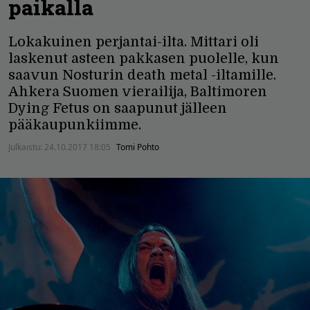
paikalla
Lokakuinen perjantai-ilta. Mittari oli
laskenut asteen pakkasen puolelle, kun
saavun Nosturin death metal -iltamille.
Ahkera Suomen vierailija, Baltimoren
Dying Fetus on saapunut jälleen
pääkaupunkiimme.
Julkaistu:
24.10.2017 18:05
Tomi Pohto