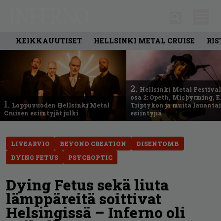
KEIKKAUUTISET
HELLSINKI METAL CRUISE
RIS
2.
Hellsinki Metal Festival
osa 2: Opeth, Misþyrming, E
1.
Loppuvuoden Hellsinki Metal
Triptykon ja muita lauanta
Cruisen esiintyjät julki
esiintyjiä
LIVEARVIO
BEYOND CREATION
DISENTOMB
DYING FETUS
PSYCROPTIC
Dying Fetus sekä liuta
lämppäreitä soittivat
Helsingissä – Inferno oli