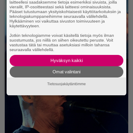
laitteellesi saadaksemme tietoja esimerkiksi sivuista, joilla
vierailit, IP-osoitteestasi sekä laitteesi ominaisuuksista.
Pääset tutustumaan yksityiskohtaisesti käyttötarkoituksiin ja
teknologiakumppaneihimme seuraavalla välilehdellä.
Hylkääminen voi vaikuttaa sivuston toimivuuteen ja
käytettävyyteen.
Jotkin teknologiamme voivat käsitellä tietoja myös ilman
suostumusta, jos niillä on siihen oikeutettu peruste. Voit
vastustaa tätä tai muuttaa asetuksiasi milloin tahansa
seuraavalla välilehdellä.
Hyväksyn kaikki
Omat valintani
Tietosuojakäytäntömme