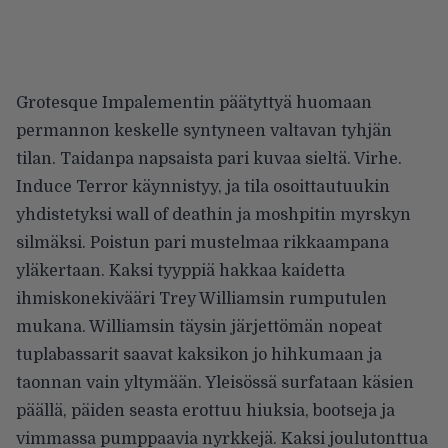
Grotesque Impalementin päätyttyä huomaan
permannon keskelle syntyneen valtavan tyhjän
tilan. Taidanpa napsaista pari kuvaa sieltä. Virhe.
Induce Terror käynnistyy, ja tila osoittautuukin
yhdistetyksi wall of deathin ja moshpitin myrskyn
silmäksi. Poistun pari mustelmaa rikkaampana
yläkertaan. Kaksi tyyppiä hakkaa kaidetta
ihmiskonekivääri Trey Williamsin rumputulen
mukana. Williamsin täysin järjettömän nopeat
tuplabassarit saavat kaksikon jo hihkumaan ja
taonnan vain yltymään. Yleisössä surfataan käsien
päällä, päiden seasta erottuu hiuksia, bootseja ja
vimmassa pumppaavia nyrkkejä. Kaksi joulutonttua