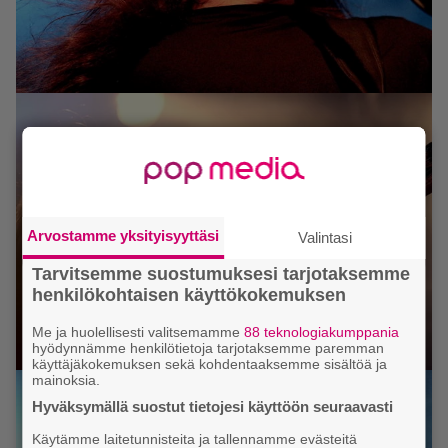
Arvostamme yksityisyyttäsi
Valintasi
Tarvitsemme suostumuksesi tarjotaksemme
henkilökohtaisen käyttökokemuksen
Me ja huolellisesti valitsemamme
88 teknologiakumppania
hyödynnämme henkilötietoja tarjotaksemme paremman
käyttäjäkokemuksen sekä kohdentaaksemme sisältöä ja
mainoksia.
Hyväksymällä suostut tietojesi käyttöön seuraavasti
Käytämme laitetunnisteita ja tallennamme evästeitä