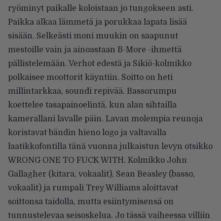
ryöminyt paikalle koloistaan jo tungokseen asti.
Paikka alkaa lämmetä ja porukkaa lapata lisää
sisään. Selkeästi moni muukin on saapunut
mestoille vain ja ainoastaan B-More -ihmettä
pällistelemään. Verhot edestä ja Sikiö-kolmikko
polkaisee moottorit käyntiin. Soitto on heti
millintarkkaa, soundi repivää. Bassorumpu
koettelee tasapainoelintä, kun alan sihtailla
kamerallani lavalle päin. Lavan molempia reunoja
koristavat bändin hieno logo ja valtavalla
laatikkofontilla tänä vuonna julkaistun levyn otsikko
WRONG ONE TO FUCK WITH. Kolmikko John
Gallagher (kitara, vokaalit), Sean Beasley (basso,
vokaalit) ja rumpali Trey Williams aloittavat
soittonsa taidolla, mutta esiintymisensä on
tunnustelevaa seisoskelua. Jo tässä vaiheessa villiin