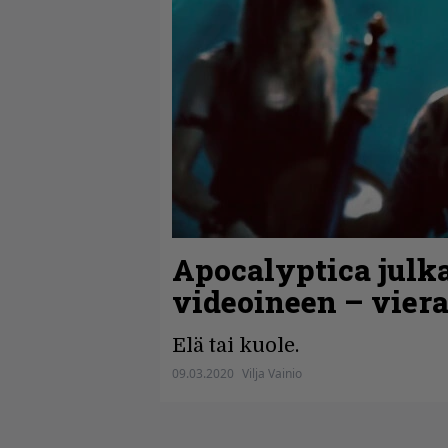
Apocalyptica julka
videoineen – viera
Elä tai kuole.
09.03.2020
Vilja Vainio