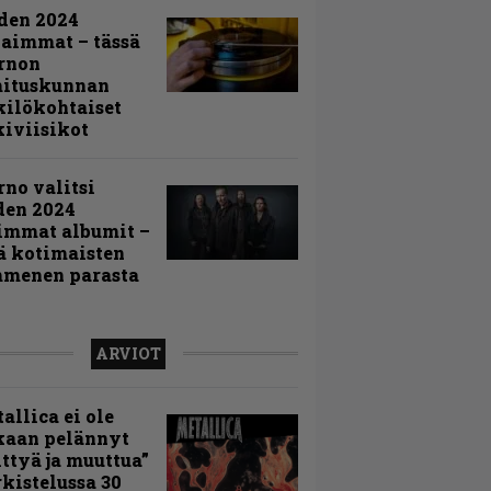
den 2024
aimmat – tässä
rnon
mituskunnan
ilökohtaiset
iviisikot
rno valitsi
den 2024
immat albumit –
ä kotimaisten
menen parasta
ARVIOT
allica ei ole
kaan pelännyt
ttyä ja muuttua”
rkistelussa 30