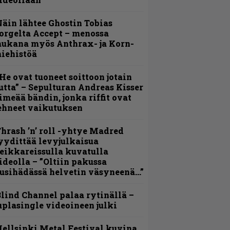
äin lähtee Ghostin Tobias
orgelta Accept – menossa
ukana myös Anthrax- ja Korn-
iehistöä
He ovat tuoneet soittoon jotain
utta” – Sepulturan Andreas Kisser
imeää bändin, jonka riffit ovat
ehneet vaikutuksen
hrash ’n’ roll -yhtye Madred
yydittää levyjulkaisua
eikkareissulla kuvatulla
ideolla – ”Oltiin pakussa
usihädässä helvetin väsyneenä…”
lind Channel palaa rytinällä –
uplasingle videoineen julki
ellsinki Metal Festival kuvina,