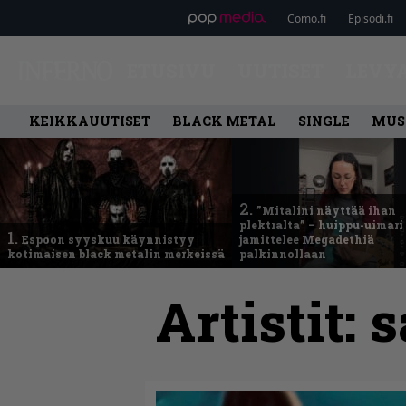
Como.fi
Episodi.fi
ETUSIVU
UUTISET
LEVY
KEIKKAUUTISET
BLACK METAL
SINGLE
MUS
2.
”Mitalini näyttää ihan
plektralta” – huippu-uimari
1.
Espoon syyskuu käynnistyy
jamittelee Megadethiä
kotimaisen black metalin merkeissä
palkinnollaan
Artistit:
s