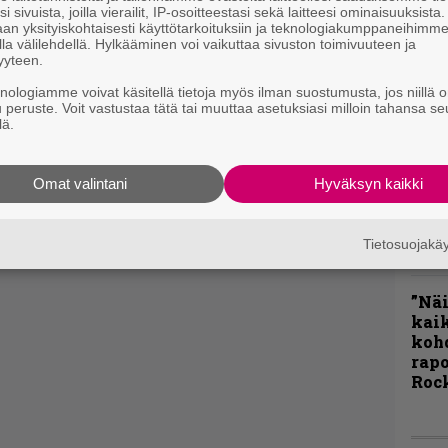
i sivuista, joilla vierailit, IP-osoitteestasi sekä laitteesi ominaisuuksista
Rok
an yksityiskohtaisesti käyttötarkoituksiin ja teknologiakumppaneihimm
Tamp
la välilehdellä. Hylkääminen voi vaikuttaa sivuston toimivuuteen ja
Infe
yyteen.
väk
knologiamme voivat käsitellä tietoja myös ilman suostumusta, jos niillä o
fest
u peruste. Voit vastustaa tätä tai muuttaa asetuksiasi milloin tahansa se
kak
lä.
esit
Omat valintani
Hyväksyn kaikki
Pal
liit
Ene
Tietosuojak
”Näi
kaik
kohd
rapo
Rock