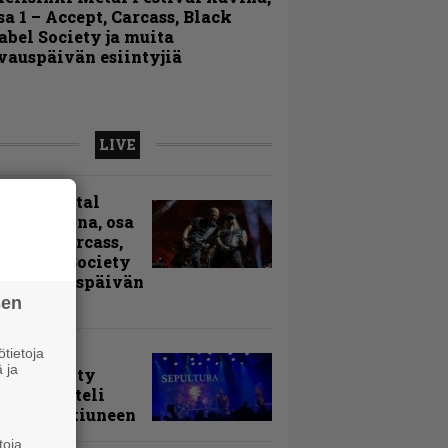
sa 1 – Accept, Carcass, Black
abel Society ja muita
vauspäivän esiintyjiä
LIVE
sinki Metal
ival kuvina, osa
Accept, Carcass,
k Label Society
uita avauspäivän
ntyjiä
sen
arvio:
tietoja
 ja
puunmyyty
stia saatteli
lturan ikiuneen
toja