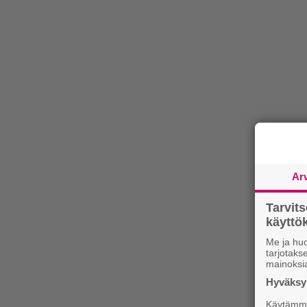
Ar
Tarvit
käytt
Me ja huo
tarjotak
mainoksi
Hyväksym
Käytämme 