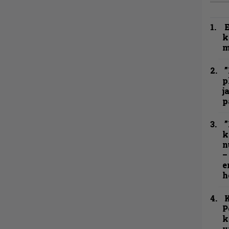
k
m
”
p
j
p
”
k
n
–
e
h
K
P
k
v