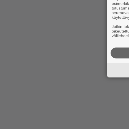
esimerkiks
tutustuma
seuraaval
käytettäv
Jotkin te
oikeutett
välilehdel