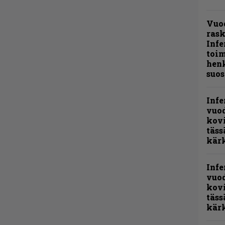
Vuo
ras
Infe
toi
henk
suos
Infe
vuo
kov
täss
kär
Infe
vuo
kov
täss
kär