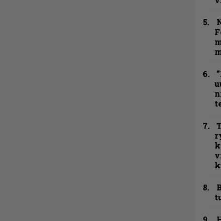
N
F
m
m
”
u
n
t
T
r
k
v
k
B
t
H