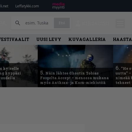
i.net
Leffatykki.com
PA
Etsi
KIRJAUDU
FESTIVAALIT
UUSI LEVY
KUVAGALLERIA
HAASTA
6.
 hyiselle
”He o
5.
ing hyppäsi
Näin lähtee Ghostin Tobias
uutta” –
 uudella
Forgelta Accept – menossa mukana
nimeää b
myös Anthrax- ja Korn-miehistöä
tehneet