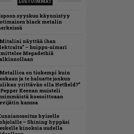
LUETUIMMAT
Espoon syyskuu käynnistyy
otimaisen black metalin
erkeissä
Mitalini näyttää ihan
lektralta” – huippu-uimari
amittelee Megadethiä
alkinnollaan
Metallica on tiukempi kuin
oskaan ja te haluatte jonkun
ulikan yrittävän olla Hetfield?”
 Pepper Keenan muisteli
nsimmäistä koesoittoaan
evijätin kanssa
unnianosoitus hyiselle
ohjolalle – Shining hyppäsi
eskelle kinoksia uudella
ideollaan