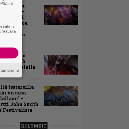
. Pääset
ki Raikasi
e
ereella –
rnon neljä
evää nostoa
n siihen
arin
uraavalla
kospäivän
yksistä
uu vanhaan
toon – Arch
my Tavastialla
äytäntömme
llä festareilla
ki on aina
allaan” –
rtti John Smith
 Festivalista
KOLUMNIT