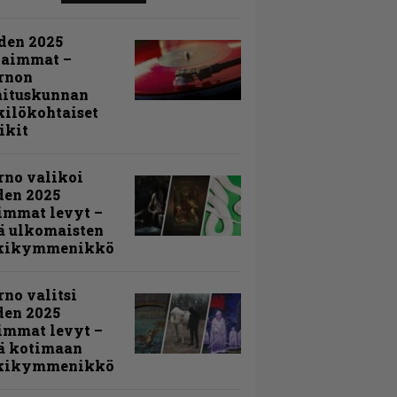
den 2025
kaimmat –
rnon
mituskunnan
ilökohtaiset
ikit
rno valikoi
den 2025
immat levyt –
ä ulkomaisten
kikymmenikkö
rno valitsi
den 2025
immat levyt –
ä kotimaan
kikymmenikkö