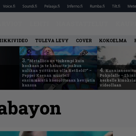
Voice.fi
Soundi.fi
Pelaaja.fi
Inferno.fi
Rumba.fi
Tilt.fi
Metel
ARVIOT
LEHTI
HAASTATTELUT
KAUP
IIKKIVIDEO
TULEVA LEVY
COVER
KOKOELMA
3.
”Metallica on tiukempi kuin
koskaan ja te haluatte jonkun
4.
nulikan yrittävän olla Hetfield?” –
Kunnianosoitus
Pepper Keenan muisteli
Pohjolalle – Shin
ensimmäistä koesoittoaan hevijätin
keskelle kinoksia
kanssa
videollaan
abayon