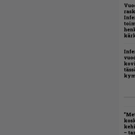
Vuo
rask
Infe
toi
henk
kärk
Infe
vuo
kov
täss
kym
”Met
kos
kehi
– ta