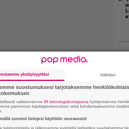
o
L
a
Hell
Fest
1 – 
vostamme yksityisyyttäsi
Valintasi
Blac
ja m
esii
semme suostumuksesi tarjotaksemme henkilökohtai
ökokemuksen
Live
lellisesti valitsemamme
88 teknologiakumppania
hyödynnämme henkilö
semme paremman käyttäjäkokemuksen sekä kohdentaaksemme sisältöä
Lop
a.
Tava
ällä suostut tietojesi käyttöön seuraavasti
Sepu
laitetunnisteita ja tallennamme evästeitä laitteellesi saadaksemme tie