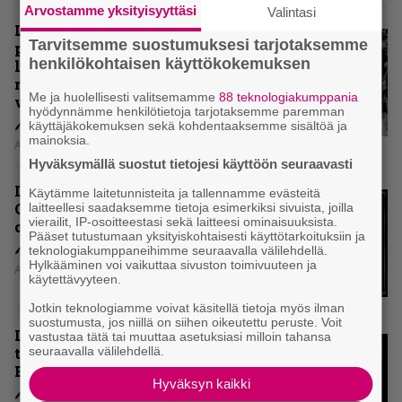
Arvostamme yksityisyyttäsi
Valintasi
Levyarvio: Coronerin
Tarvitsemme suostumuksesi tarjotaksemme
paluualbumi 32 vuotta edellisen
henkilökohtaisen käyttökokemuksen
levytyksen jälkeen ei voi
mitenkään täyttää odotuksia. Vai
Me ja huolellisesti valitsemamme
88 teknologiakumppania
voiko?
hyödynnämme henkilötietoja tarjotaksemme paremman
käyttäjäkokemuksen sekä kohdentaaksemme sisältöä ja
mainoksia.
Aki Nuopponen
Hyväksymällä suostut tietojesi käyttöön seuraavasti
Levyarvio: Dirkschneider & The
Käytämme laitetunnisteita ja tallennamme evästeitä
Old Gang -albumista ei aina tiedä,
laitteellesi saadaksemme tietoja esimerkiksi sivuista, joilla
vierailit, IP-osoitteestasi sekä laitteesi ominaisuuksista.
onko se tosissaan tehty vai ei
Pääset tutustumaan yksityiskohtaisesti käyttötarkoituksiin ja
teknologiakumppaneihimme seuraavalla välilehdellä.
Hylkääminen voi vaikuttaa sivuston toimivuuteen ja
Aki Nuopponen
käytettävyyteen.
Jotkin teknologiamme voivat käsitellä tietoja myös ilman
suostumusta, jos niillä on siihen oikeutettu peruste. Voit
Levyarvio: Onko Steelbound jo
vastustaa tätä tai muuttaa asetuksiasi milloin tahansa
seuraavalla välilehdellä.
täydellisintä mahdollista Battle
Beastia?
Hyväksyn kaikki