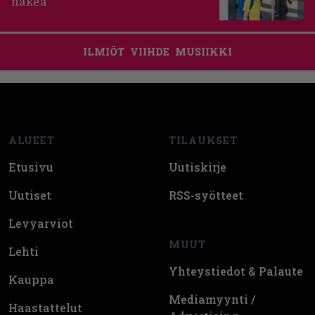
hakea
ILMIÖT
VIIHDE
MUSIIKKI
Footer
ALUEET
TILAUKSET
Etusivu
Uutiskirje
Uutiset
RSS-syötteet
Levyarviot
MUUT
Lehti
Yhteystiedot & Palaute
Kauppa
Mediamyynti /
Haastattelut