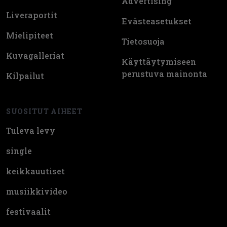
Advertising
Liveraportit
Evästeasetukset
Mielipiteet
Tietosuoja
Kuvagalleriat
Käyttäytymiseen
perustuva mainonta
Kilpailut
SUOSITUT AIHEET
Tuleva levy
single
keikkauutiset
musiikkivideo
festivaalit