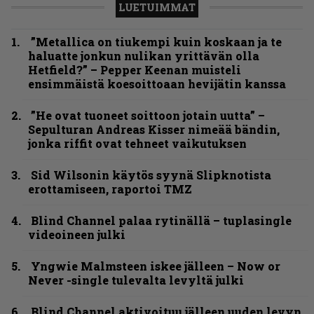
LUETUIMMAT
”Metallica on tiukempi kuin koskaan ja te
haluatte jonkun nulikan yrittävän olla
Hetfield?” – Pepper Keenan muisteli
ensimmäistä koesoittoaan hevijätin kanssa
”He ovat tuoneet soittoon jotain uutta” –
Sepulturan Andreas Kisser nimeää bändin,
jonka riffit ovat tehneet vaikutuksen
Sid Wilsonin käytös syynä Slipknotista
erottamiseen, raportoi TMZ
Blind Channel palaa rytinällä – tuplasingle
videoineen julki
Yngwie Malmsteen iskee jälleen – Now or
Never -single tulevalta levyltä julki
Blind Channel aktivoituu jälleen uuden levyn