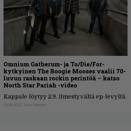
Omnium Gatherum- ja To/Die/For-
kytkyinen The Boogie Mooses vaalii 70-
luvun raskaan rockin perintöä – katso
North Star Pariah -video
Kappale löytyy 2.9. ilmestyvältä ep-levyltä.
29.08.2022
Vesa Siltanen