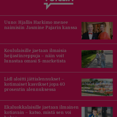
Uuno: Hjallis Harkimo menee
naimisiin Jasmine Pajarin kanssa
Koululaisille jaetaan ilmaisia
heijastinreppuja – näin voit
lunastaa omasi S-marketista
Lidl aloitti jättialennukset –
kotimaiset kasvikset jopa 40
prosentin alennuksessa
Ekaluokkalaisille jaetaan ilmainen
kotiavain – katso, mistä sen voi