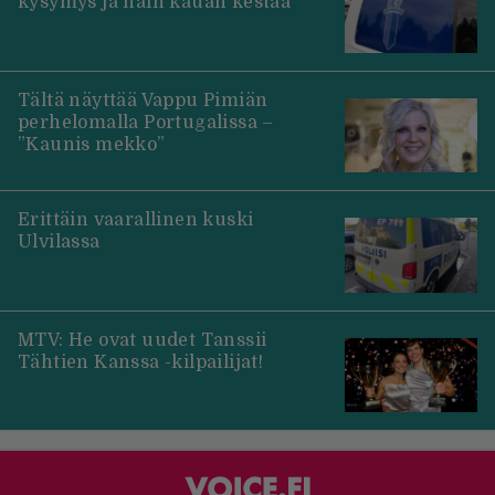
kysymys ja näin kauan kestää
Tältä näyttää Vappu Pimiän
perhelomalla Portugalissa –
”Kaunis mekko”
Erittäin vaarallinen kuski
Ulvilassa
MTV: He ovat uudet Tanssii
Tähtien Kanssa -kilpailijat!