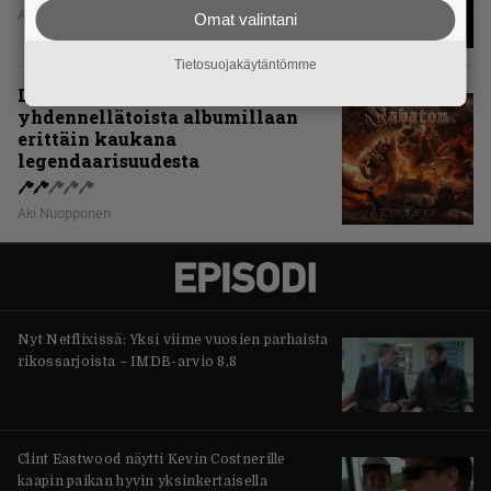
Aki Nuopponen
Omat valintani
Tietosuojakäytäntömme
Levyarvio: Sabaton on
yhdennellätoista albumillaan
erittäin kaukana
legendaarisuudesta
Aki Nuopponen
Nyt Netflixissä: Yksi viime vuosien parhaista
rikossarjoista – IMDB-arvio 8,8
Clint Eastwood näytti Kevin Costnerille
kaapin paikan hyvin yksinkertaisella