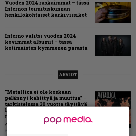
Vuoden 2024 raskaimmat – tässä
Infernon toimituskunnan
henkilökohtaiset kärkiviisikot
Inferno valitsi vuoden 2024
kovimmat albumit – tässä
kotimaisten kymmenen parasta
ARVIOT
”Metallica ei ole koskaan
pelännyt kehittyä ja muuttua” –
tarkistelussa 30 vuotta täyttävä
levy, joka jakaa fanien
mielipiteet
Vesa Siltanen