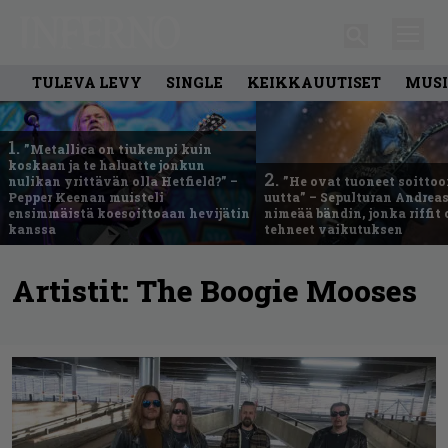
TULEVA LEVY
SINGLE
KEIKKAUUTISET
MUSI
1.
”Metallica on tiukempi kuin
koskaan ja te haluatte jonkun
2.
nulikan yrittävän olla Hetfield?” –
”He ovat tuoneet soittoo
Pepper Keenan muisteli
uutta” – Sepulturan Andreas
ensimmäistä koesoittoaan hevijätin
nimeää bändin, jonka riffit
kanssa
tehneet vaikutuksen
Artistit:
The Boogie Mooses