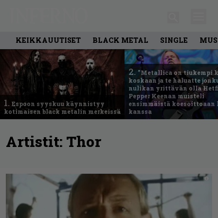
KEIKKAUUTISET
BLACK METAL
SINGLE
MUS
2.
”Metallica on tiukempi 
koskaan ja te haluatte jonk
nulikan yrittävän olla Hetfi
Pepper Keenan muisteli
1.
Espoon syyskuu käynnistyy
ensimmäistä koesoittoaan 
kotimaisen black metalin merkeissä
kanssa
Artistit:
Thor