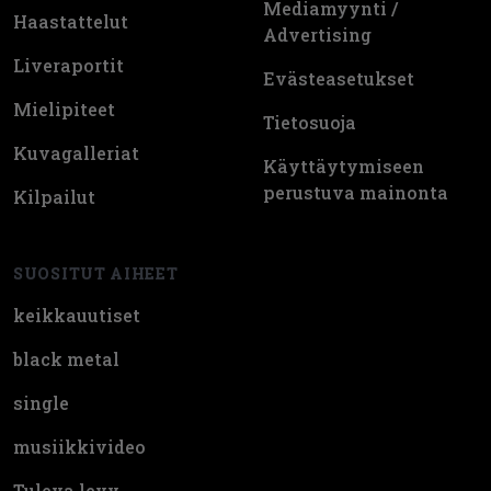
Mediamyynti /
Haastattelut
Advertising
Liveraportit
Evästeasetukset
Mielipiteet
Tietosuoja
Kuvagalleriat
Käyttäytymiseen
perustuva mainonta
Kilpailut
SUOSITUT AIHEET
keikkauutiset
black metal
single
musiikkivideo
Tuleva levy