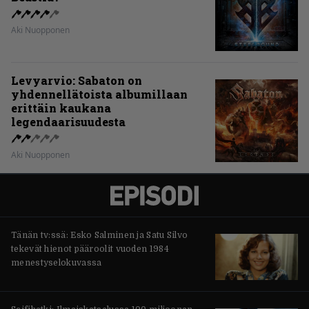
Aki Nuopponen
Levyarvio: Sabaton on
yhdennellätoista albumillaan
erittäin kaukana
legendaarisuudesta
Aki Nuopponen
Tänän tv:ssä: Esko Salminen ja Satu Silvo
tekevät hienot pääroolit vuoden 1984
menestyselokuvassa