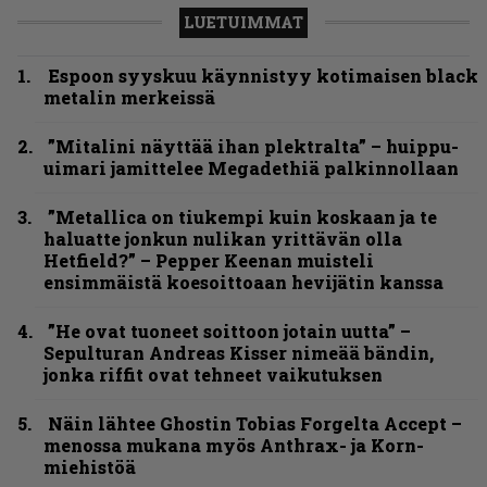
LUETUIMMAT
Espoon syyskuu käynnistyy kotimaisen black
metalin merkeissä
”Mitalini näyttää ihan plektralta” – huippu-
uimari jamittelee Megadethiä palkinnollaan
”Metallica on tiukempi kuin koskaan ja te
haluatte jonkun nulikan yrittävän olla
Hetfield?” – Pepper Keenan muisteli
ensimmäistä koesoittoaan hevijätin kanssa
”He ovat tuoneet soittoon jotain uutta” –
Sepulturan Andreas Kisser nimeää bändin,
jonka riffit ovat tehneet vaikutuksen
Näin lähtee Ghostin Tobias Forgelta Accept –
menossa mukana myös Anthrax- ja Korn-
miehistöä