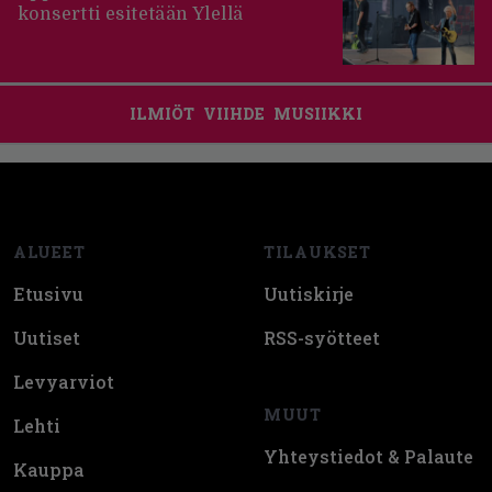
konsertti esitetään Ylellä
ILMIÖT
VIIHDE
MUSIIKKI
Footer
ALUEET
TILAUKSET
Etusivu
Uutiskirje
Uutiset
RSS-syötteet
Levyarviot
MUUT
Lehti
Yhteystiedot & Palaute
Kauppa