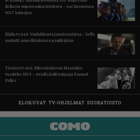
Scifihetki: Ilmaiskatselussa 100 miljoonan
dollarin supersankarielokuva – sai Suomessa
4017 katsojaa
Illalla tv:ssä: Vauhdikasta junatoimintaa – leffa
suututti amerikkalaisen pankkijätin
Tänään tv:ssä: Rikoselokuvan klassikko
vuodelta 1953 – Asialla kulttiohjaaja Samuel
Fuller
ELOKUVAT
TV-OHJELMAT
SUORATOISTO