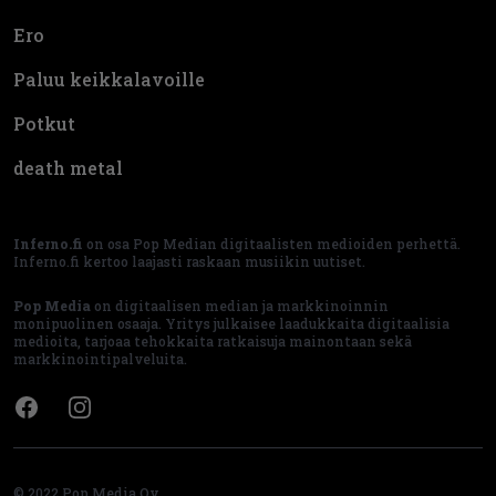
Ero
Paluu keikkalavoille
Potkut
death metal
Inferno.fi
on osa Pop Median digitaalisten medioiden perhettä.
Inferno.fi kertoo laajasti raskaan musiikin uutiset.
Pop Media
on digitaalisen median ja markkinoinnin
monipuolinen osaaja. Yritys julkaisee laadukkaita digitaalisia
medioita, tarjoaa tehokkaita ratkaisuja mainontaan sekä
markkinointipalveluita.
Facebook
Instagram
© 2022 Pop Media Oy