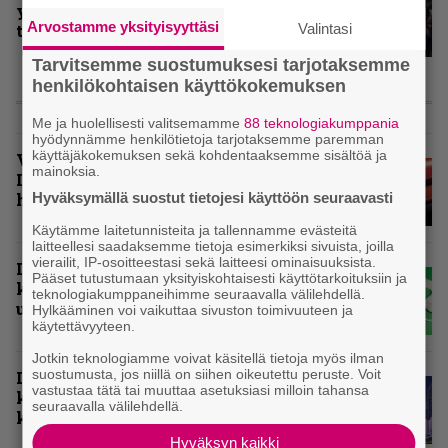
yleisögalleria – bongaatko itsesi
Arvostamme yksityisyyttäsi
Valintasi
tai tuttuja joukosta?
Tarvitsemme suostumuksesi tarjotaksemme
henkilökohtaisen käyttökokemuksen
KOLUMNIT
Me ja huolellisesti valitsemamme
88 teknologiakumppania
hyödynnämme henkilötietoja tarjotaksemme paremman
käyttäjäkokemuksen sekä kohdentaaksemme sisältöä ja
Vuoden 2025 raskaimmat –
mainoksia.
Infernon toimituskunnan
Hyväksymällä suostut tietojesi käyttöön seuraavasti
henkilökohtaiset suosikit
Käytämme laitetunnisteita ja tallennamme evästeitä
laitteellesi saadaksemme tietoja esimerkiksi sivuista, joilla
vierailit, IP-osoitteestasi sekä laitteesi ominaisuuksista.
Inferno valikoi vuoden 2025
Pääset tutustumaan yksityiskohtaisesti käyttötarkoituksiin ja
kovimmat levyt – tässä
teknologiakumppaneihimme seuraavalla välilehdellä.
ulkomaisten kärkikymmenikkö
Hylkääminen voi vaikuttaa sivuston toimivuuteen ja
käytettävyyteen.
Jotkin teknologiamme voivat käsitellä tietoja myös ilman
suostumusta, jos niillä on siihen oikeutettu peruste. Voit
Inferno valitsi vuoden 2025
vastustaa tätä tai muuttaa asetuksiasi milloin tahansa
kovimmat levyt – tässä kotimaan
seuraavalla välilehdellä.
kärkikymmenikkö
Hyväksyn kaikki