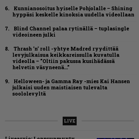
Kunnianosoitus hyiselle Pohjolalle – Shining
hyppäsi keskelle kinoksia uudella videollaan
Blind Channel palaa rytinällä – tuplasingle
videoineen julki
Thrash ’n’ roll -yhtye Madred ryydittää
levyjulkaisua keikkareissulla kuvatulla
videolla – ”Oltiin pakussa kusihädässä
helvetin väsyneenä…”
Helloween- ja Gamma Ray -mies Kai Hansen
julkaisi uuden maistiaisen tulevalta
soololevyltä
LIVE
Livearvio: Loppuunmyyty