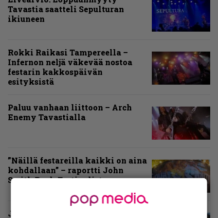
Tavastia saatteli Sepulturan
ikiuneen
Rokki Raikasi Tampereella –
Infernon neljä väkevää nostoa
festarin kakkospäivän
esityksistä
Paluu vanhaan liittoon – Arch
Enemy Tavastialla
”Näillä festareilla kaikki on aina
kohdallaan” – raportti John
Smith Rock Festivalista
John Smith Rock Festivalin