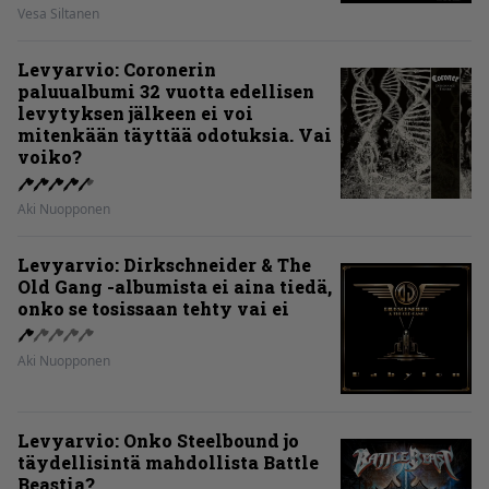
Vesa Siltanen
Levyarvio: Coronerin
paluualbumi 32 vuotta edellisen
levytyksen jälkeen ei voi
mitenkään täyttää odotuksia. Vai
voiko?
Aki Nuopponen
Levyarvio: Dirkschneider & The
Old Gang -albumista ei aina tiedä,
onko se tosissaan tehty vai ei
Aki Nuopponen
Levyarvio: Onko Steelbound jo
täydellisintä mahdollista Battle
Beastia?