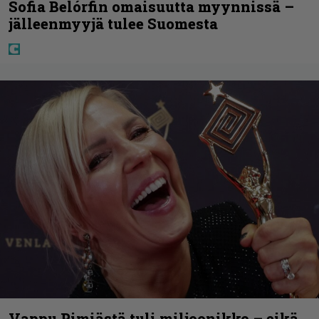
Sofia Belórfin omaisuutta myynnissä –
jälleenmyyjä tulee Suomesta
Vappu Pimiästä tuli miljoonikko – eikä