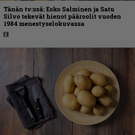
Tänän tv:ssä: Esko Salminen ja Satu
Silvo tekevät hienot pääroolit vuoden
1984 menestyselokuvassa