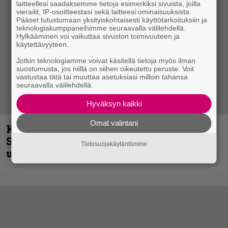
laitteellesi saadaksemme tietoja esimerkiksi sivuista, joilla
vierailit, IP-osoitteestasi sekä laitteesi ominaisuuksista.
Pääset tutustumaan yksityiskohtaisesti käyttötarkoituksiin ja
teknologiakumppaneihimme seuraavalla välilehdellä.
Hylkääminen voi vaikuttaa sivuston toimivuuteen ja
käytettävyyteen.
Jotkin teknologiamme voivat käsitellä tietoja myös ilman
suostumusta, jos niillä on siihen oikeutettu peruste. Voit
vastustaa tätä tai muuttaa asetuksiasi milloin tahansa
seuraavalla välilehdellä.
Hyväksyn kaikki
Omat valintani
Kunnianosoitus hyiselle Pohjolalle –
Shining hyppäsi keskelle kinoksia
Tietosuojakäytäntömme
uudella videollaan