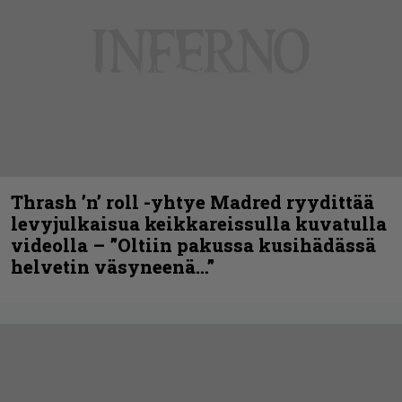
Thrash ’n’ roll -yhtye Madred ryydittää
levyjulkaisua keikkareissulla kuvatulla
videolla – ”Oltiin pakussa kusihädässä
helvetin väsyneenä…”