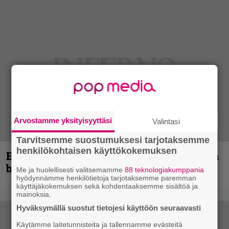
Arvostamme yksityisyyttäsi
Valintasi
Tarvitsemme suostumuksesi tarjotaksemme
henkilökohtaisen käyttökokemuksen
Espoon syyskuu käynnistyy kotimaisen
black metalin merkeissä
Me ja huolellisesti valitsemamme
88 teknologiakumppania
hyödynnämme henkilötietoja tarjotaksemme paremman
käyttäjäkokemuksen sekä kohdentaaksemme sisältöä ja
mainoksia.
Hyväksymällä suostut tietojesi käyttöön seuraavasti
Käytämme laitetunnisteita ja tallennamme evästeitä