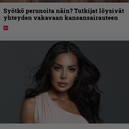
Syötkö perunoita näin? Tutkijat löysivät
yhteyden vakavaan kansansairauteen