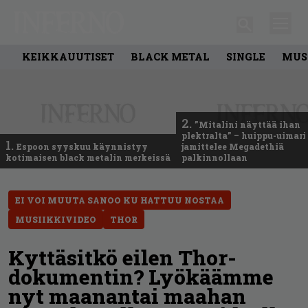
KEIKKAUUTISET
BLACK METAL
SINGLE
MUS
2.
”Mitalini näyttää ihan
plektralta” – huippu-uimari
1.
Espoon syyskuu käynnistyy
jamittelee Megadethiä
kotimaisen black metalin merkeissä
palkinnollaan
EI VOI MUUTA SANOO KU HATTUU NOSTAA
MUSIIKKIVIDEO
THOR
Kyttäsitkö eilen Thor-
dokumentin? Lyökäämme
nyt maanantai maahan