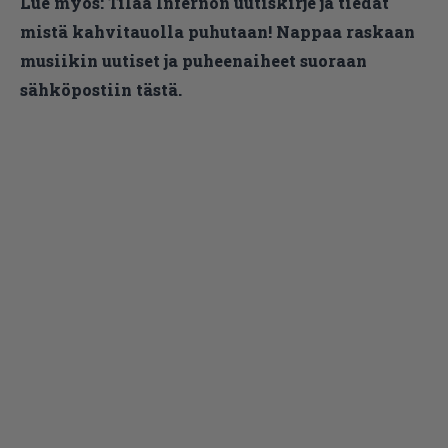
Lue myös:
Tilaa Infernon uutiskirje ja tiedät
mistä kahvitauolla puhutaan! Nappaa raskaan
musiikin uutiset ja puheenaiheet suoraan
sähköpostiin tästä.