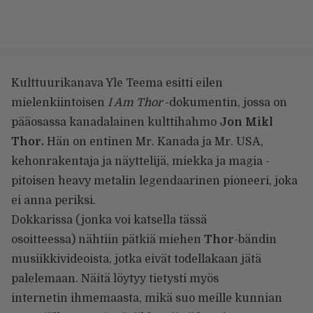
Kulttuurikanava Yle Teema esitti eilen
mielenkiintoisen
I Am Thor
-dokumentin, jossa on
pääosassa kanadalainen kulttihahmo
Jon Mikl
Thor.
Hän on entinen Mr. Kanada ja Mr. USA,
kehonrakentaja ja näyttelijä, miekka ja magia -
pitoisen heavy metalin legendaarinen pioneeri, joka
ei anna periksi.
Dokkarissa (jonka voi katsella
tässä
osoitteessa
) nähtiin pätkiä miehen
Thor
-bändin
musiikkivideoista, jotka eivät todellakaan jätä
palelemaan. Näitä löytyy tietysti myös
internetin ihmemaasta, mikä suo meille kunnian