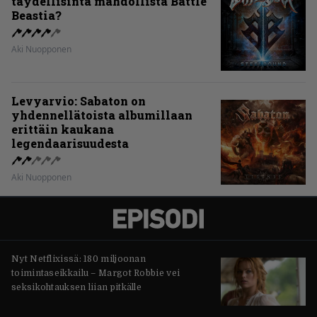
täydellisintä mahdollista Battle
Beastia?
Aki Nuopponen
Levyarvio: Sabaton on
yhdennellätoista albumillaan
erittäin kaukana
legendaarisuudesta
Aki Nuopponen
Nyt Netflixissä: 180 miljoonan
toimintaseikkailu – Margot Robbie vei
seksikohtauksen liian pitkälle