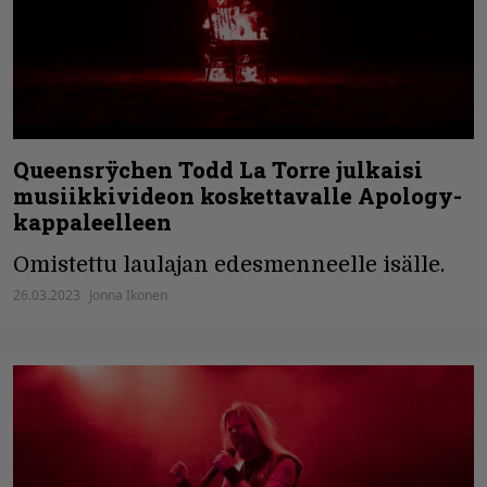
Queensrÿchen Todd La Torre julkaisi
musiikkivideon koskettavalle Apology-
kappaleelleen
Omistettu laulajan edesmenneelle isälle.
26.03.2023
Jonna Ikonen