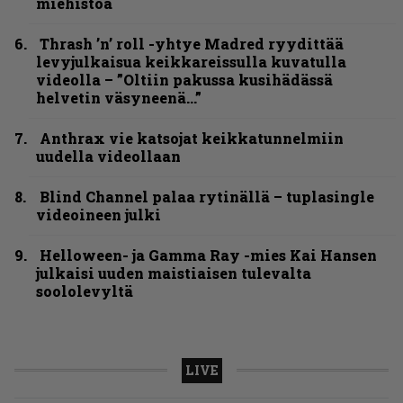
miehistöä
Thrash ’n’ roll -yhtye Madred ryydittää
levyjulkaisua keikkareissulla kuvatulla
videolla – ”Oltiin pakussa kusihädässä
helvetin väsyneenä…”
Anthrax vie katsojat keikkatunnelmiin
uudella videollaan
Blind Channel palaa rytinällä – tuplasingle
videoineen julki
Helloween- ja Gamma Ray -mies Kai Hansen
julkaisi uuden maistiaisen tulevalta
soololevyltä
LIVE