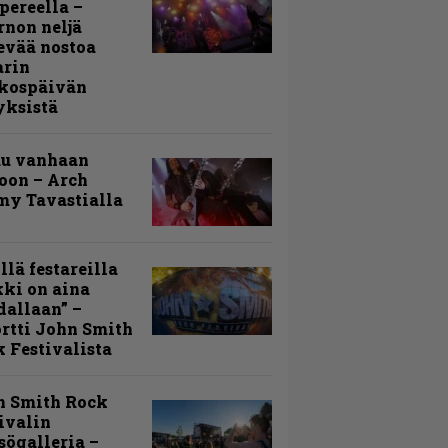
ereella –
rnon neljä
evää nostoa
arin
kospäivän
yksistä
uu vanhaan
toon – Arch
my Tavastialla
llä festareilla
ki on aina
allaan” –
rtti John Smith
 Festivalista
n Smith Rock
ivalin
sögalleria –