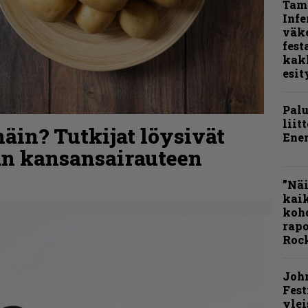
Tamp
Infe
väk
fest
kak
esit
Pal
liit
äin? Tutkijat löysivät
Ene
n kansansairauteen
”Näi
kaik
kohd
rapo
Rock
Joh
Fest
ylei