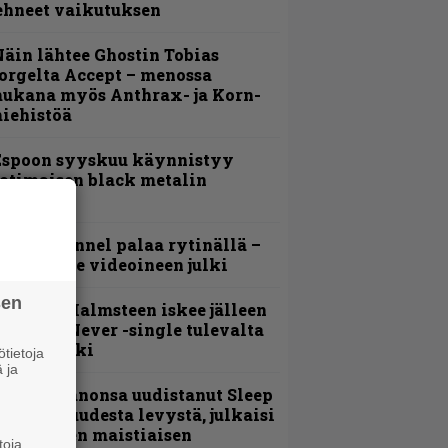
ehneet vaikutuksen
äin lähtee Ghostin Tobias
orgelta Accept – menossa
ukana myös Anthrax- ja Korn-
iehistöä
Espoon syyskuu käynnistyy
otimaisen black metalin
erkeissä
lind Channel palaa rytinällä –
uplasingle videoineen julki
sen
ngwie Malmsteen iskee jälleen
 Now or Never -single tulevalta
evyltä julki
tietoja
 ja
Kokoonpanonsa uudistanut Sleep
iedottaa uudesta levystä, julkaisi
yös uuden maistiaisen
toja