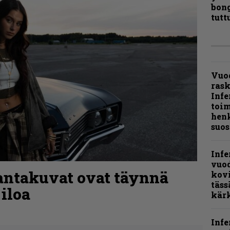
bong
tutt
Vuo
ras
Infe
toi
henk
suos
Infe
vuo
rantakuvat ovat täynnä
kov
täss
 iloa
kär
Infe