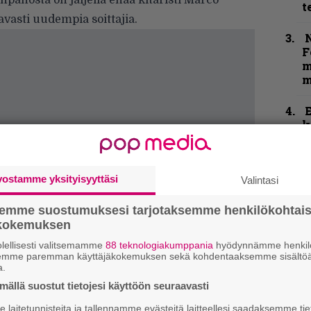
panosta on jäljellä enää kitaristi Marco
t
vasti uudempia soittajia.
N
F
m
m
k
m
B
vostamme yksityisyyttäsi
Valintasi
t
semme suostumuksesi tarjotaksemme henkilökohtai
Y
ökokemuksen
–
l
lellisesti valitsemamme
88 teknologiakumppania
hyödynnämme henkilö
semme paremman käyttäjäkokemuksen sekä kohdentaaksemme sisältöä
a.
ällä suostut tietojesi käyttöön seuraavasti
t
m
laitetunnisteita ja tallennamme evästeitä laitteellesi saadaksemme tie