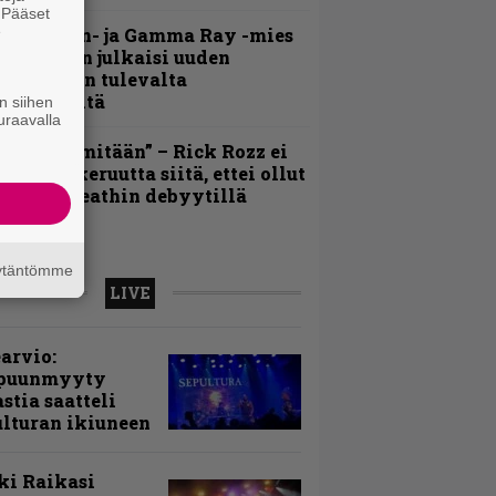
. Pääset
e
Helloween- ja Gamma Ray -mies
ai Hansen julkaisi uuden
aistiaisen tulevalta
oololevyltä
n siihen
uraavalla
En kadu mitään” – Rick Rozz ei
unne katkeruutta siitä, ettei ollut
ukana Deathin debyytillä
äytäntömme
LIVE
arvio:
puunmyyty
stia saatteli
lturan ikiuneen
ki Raikasi