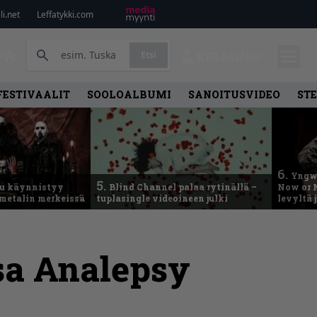
i.net
Leffatykki.com
PA
Etsi
KIRJAUDU
FESTIVAALIT
SOOLOALBUMI
SANOITUSVIDEO
ST
6.
Yngwi
5.
u käynnistyy
Blind Channel palaa rytinällä –
Now or N
metalin merkeissä
tuplasingle videoineen julki
levyltä 
ssa Analepsy