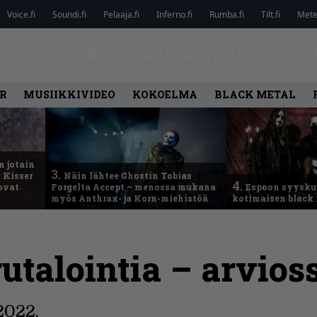
Voice.fi
Soundi.fi
Pelaaja.fi
Inferno.fi
Rumba.fi
Tilt.fi
Metel
ARVIOT
LEHTI
HAASTATTELUT
KAUP
R
MUSIIKKIVIDEO
KOKOELMA
BLACK METAL
n jotain
3.
 Kisser
Näin lähtee Ghostin Tobias
4.
 ovat
Forgelta Accept – menossa mukana
Espoon syysku
myös Anthrax- ja Korn-miehistöä
kotimaisen black 
utalointia – arvio
2022.