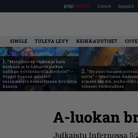
Como.fi
Episodi.fi
ETUSIVU
UUTISET
LEVY
SINGLE
TULEVA LEVY
KEIKKAUUTISET
COVE
1.
”Metallica on tiukempi kuin
koskaan ja te haluatte jonkun
2.
nulikan yrittävän olla Hetfield?” –
”He ovat tuoneet soittoo
Pepper Keenan muisteli
uutta” – Sepulturan Andreas
ensimmäistä koesoittoaan hevijätin
nimeää bändin, jonka riffit
kanssa
tehneet vaikutuksen
A-luokan br
Julkaistu Infernossa 5/