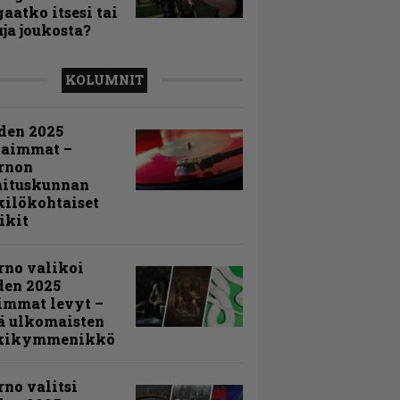
aatko itsesi tai
uja joukosta?
KOLUMNIT
den 2025
kaimmat –
rnon
mituskunnan
ilökohtaiset
ikit
rno valikoi
den 2025
immat levyt –
ä ulkomaisten
kikymmenikkö
rno valitsi