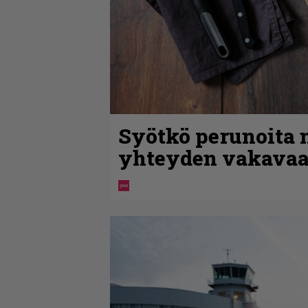
Syötkö perunoita n
yhteyden vakavaa