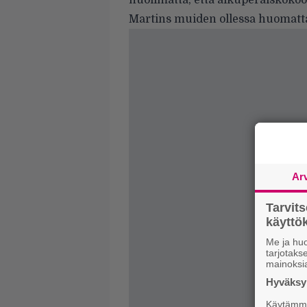
huolimatta, että alkuperäiskokoon
Martins muiden ollessa huomatta
Ar
Tarvit
käytt
Me ja huo
tarjotak
mainoksi
Hyväksym
Käytämme 