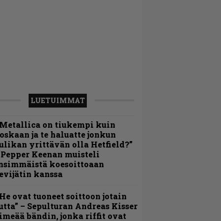
LUETUIMMAT
Metallica on tiukempi kuin
oskaan ja te haluatte jonkun
ulikan yrittävän olla Hetfield?”
 Pepper Keenan muisteli
nsimmäistä koesoittoaan
evijätin kanssa
He ovat tuoneet soittoon jotain
utta” – Sepulturan Andreas Kisser
imeää bändin, jonka riffit ovat