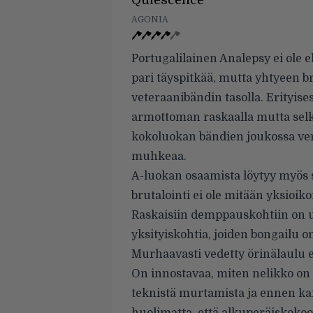
Quiescence
AGONIA
Portugalilainen Analepsy ei ole
pari täyspitkää, mutta yhtyeen 
veteraanibändin tasolla. Erityis
armottoman raskaalla mutta selk
kokoluokan bändien joukossa vertai
muhkeaa.
A-luokan osaamista löytyy myös so
brutalointi ei ole mitään yksioiko
Raskaisiin demppauskohtiin on u
yksityiskohtia, joiden bongailu 
Murhaavasti vedetty örinälaulu 
On innostavaa, miten nelikko on s
teknistä murtamista ja ennen kaik