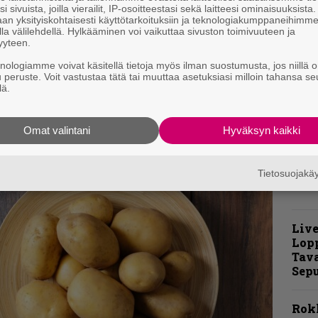
i sivuista, joilla vierailit, IP-osoitteestasi sekä laitteesi ominaisuuksista
an yksityiskohtaisesti käyttötarkoituksiin ja teknologiakumppaneihimm
la välilehdellä. Hylkääminen voi vaikuttaa sivuston toimivuuteen ja
K
o nyt näin hyvällä mallilla, en malta odottaa,
yyteen.
m
 aikana. Maukas julkaisu kaiken kaikkiaan.
s
knologiamme voivat käsitellä tietoja myös ilman suostumusta, jos niillä o
u peruste. Voit vastustaa tätä tai muuttaa asetuksiasi milloin tahansa se
lä.
”
t
m
Omat valintani
Hyväksyn kaikki
Tietosuojak
Live
Lop
Tava
Sepu
Rok