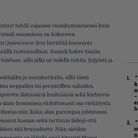
 ehtinyt tehdä vajaassa vuosikymmenessä kuin
brutaali osaaminen on kokeneen
esti Quiescence-levy herättää huomiota
eällä tuotannollaan. Soundi hakee tämän
staan, sillä jälki on todella tuhtia, lyijyistä ja
”
ittajilta ja mutakurkulta, sillä tämä
k
ista neppailua tai perusriffien sahailua.
n
potettu äkkivääriä huiluääniä sekä kiehtovia
–
e
on slam-hommissa ehdottomasti osa viehätystä.
h
edustaa niin ikään alan parempaa johtotasoa.
aanut kasaan sekä tarttuvia liidejä että
”
u
kea sitä brutaaliutta. Näin siitäkin
n