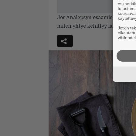
esimerkiks
tutustuma
seuraaval
Jos Analepsyn osaamisen taso on j
käytettäv
miten yhtye kehittyy lähivuosien
Jotkin te
oikeutett
välilehdel