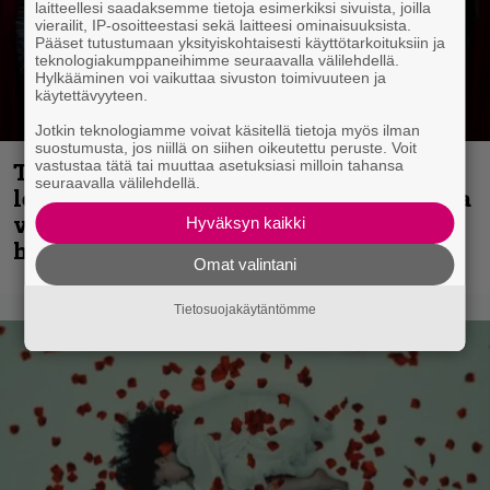
laitteellesi saadaksemme tietoja esimerkiksi sivuista, joilla
vierailit, IP-osoitteestasi sekä laitteesi ominaisuuksista.
Pääset tutustumaan yksityiskohtaisesti käyttötarkoituksiin ja
teknologiakumppaneihimme seuraavalla välilehdellä.
Hylkääminen voi vaikuttaa sivuston toimivuuteen ja
käytettävyyteen.
Jotkin teknologiamme voivat käsitellä tietoja myös ilman
suostumusta, jos niillä on siihen oikeutettu peruste. Voit
vastustaa tätä tai muuttaa asetuksiasi milloin tahansa
Thrash ’n’ roll -yhtye Madred ryydittää
seuraavalla välilehdellä.
levyjulkaisua keikkareissulla kuvatulla
videolla – ”Oltiin pakussa kusihädässä
Hyväksyn kaikki
helvetin väsyneenä…”
Omat valintani
Tietosuojakäytäntömme