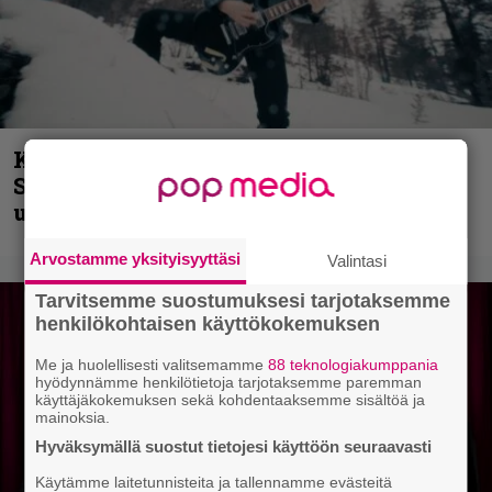
Kunnianosoitus hyiselle Pohjolalle –
Shining hyppäsi keskelle kinoksia
uudella videollaan
Arvostamme yksityisyyttäsi
Valintasi
Tarvitsemme suostumuksesi tarjotaksemme
henkilökohtaisen käyttökokemuksen
Me ja huolellisesti valitsemamme
88 teknologiakumppania
hyödynnämme henkilötietoja tarjotaksemme paremman
käyttäjäkokemuksen sekä kohdentaaksemme sisältöä ja
mainoksia.
Hyväksymällä suostut tietojesi käyttöön seuraavasti
Käytämme laitetunnisteita ja tallennamme evästeitä