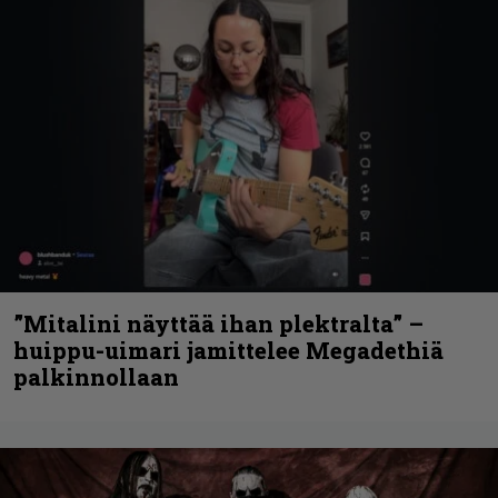
”Mitalini näyttää ihan plektralta” –
huippu-uimari jamittelee Megadethiä
palkinnollaan