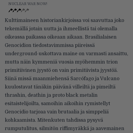
NUCLEAR WAR NOW!
Kulttimaineen historiankirjoissa voi saavuttaa joko
tekemällä jotain uutta ja ihmeellistä tai olemalla
oikeassa paikassa oikeaan aikaan. Brasilialaisen
Genocidion tiedostavimmissa piireissä
underground-uskottava maine on varmasti ansaittu,
mutta näin kymmeniä vuosia myöhemmin trion
primitiivinen jyystö on vain primitiivista jyystöä.
Siinä missä maanmiehensä Sarcófago ja Vulcano
kuulostavat tänäkin päivänä villeiltä ja pimeiltä
thrashin, deathin ja proto black metalin
esitaistelijoilta, samoihin aikoihin rymistellyt
Genocidio tarjoaa vain brutaalia ja simppeliä
kohkaamista. Mitenkuten tahdissa pysyvä
rumputulitus, silmitön riffimyräkkä ja aavemainen