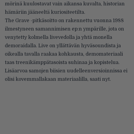
mörinä kuulostavat vain aikansa kuvalta, historian
hämäriin jääneeltä kuriositeetilta.
The Grave -pitkäsoitto on rakennettu vuonna 1988
ilmestyneen samannimisen ep:n ympärille, jota on
venytetty kolmella livevedolla ja yhtä monella
demoraidalla. Live on yllättävän hyväsoundista ja
oikealla tavalla raakaa kohkausta, demomateriaali
taas treenikämppätasoista suhinaa ja kopistelua.
Lisäarvoa samojen biisien uudelleenversioinnissa ei
olisi kovemmallakaan materiaalilla, saati nyt.