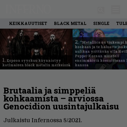
KEIKKAUUTISET
BLACK METAL
SINGLE
TUL
2.
”Metallica on tiukempi 
koskaan ja te haluatte jonk
nulikan yrittävän olla Hetfi
Pepper Keenan muisteli
1.
Espoon syyskuu käynnistyy
ensimmäistä koesoittoaan 
kotimaisen black metalin merkeissä
kanssa
Brutaalia ja simppeliä
kohkaamista – arviossa
Genocidion uusintajulkaisu
Julkaistu Infernossa 8/2021.