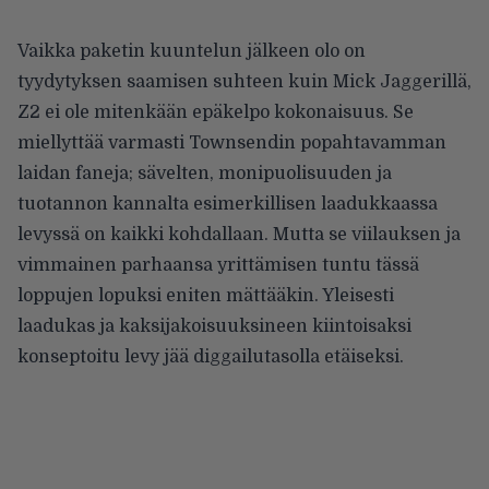
Vaikka paketin kuuntelun jälkeen olo on
tyydytyksen saamisen suhteen kuin Mick Jaggerillä,
Z2 ei ole mitenkään epäkelpo kokonaisuus. Se
miellyttää varmasti Townsendin popahtavamman
laidan faneja; sävelten, monipuolisuuden ja
tuotannon kannalta esimerkillisen laadukkaassa
levyssä on kaikki kohdallaan. Mutta se viilauksen ja
vimmainen parhaansa yrittämisen tuntu tässä
loppujen lopuksi eniten mättääkin. Yleisesti
laadukas ja kaksijakoisuuksineen kiintoisaksi
konseptoitu levy jää diggailutasolla etäiseksi.