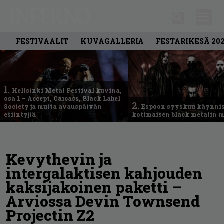
FESTIVAALIT
KUVAGALLERIA
FESTARIKESÄ 20
1.
Hellsinki Metal Festival kuvina,
osa 1 – Accept, Carcass, Black Label
2.
Society ja muita avauspäivän
Espoon syyskuu käynni
esiintyjiä
kotimaisen black metalin m
Kevythevin ja
intergalaktisen kahjouden
kaksijakoinen paketti –
Arviossa Devin Townsend
Projectin Z2