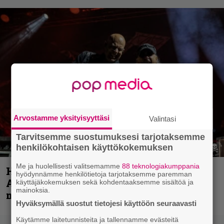
Arvostamme yksityisyyttäsi
Valintasi
Tarvitsemme suostumuksesi tarjotaksemme
henkilökohtaisen käyttökokemuksen
Me ja huolellisesti valitsemamme
88 teknologiakumppania
Hellsinki Metal Festival kuvina, osa 1 –
hyödynnämme henkilötietoja tarjotaksemme paremman
Accept, Carcass, Black Label Society ja
käyttäjäkokemuksen sekä kohdentaaksemme sisältöä ja
mainoksia.
muita avauspäivän esiintyjiä
Hyväksymällä suostut tietojesi käyttöön seuraavasti
Käytämme laitetunnisteita ja tallennamme evästeitä