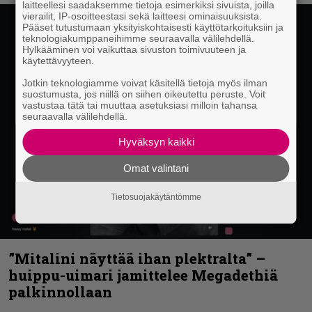
laitteellesi saadaksemme tietoja esimerkiksi sivuista, joilla
vierailit, IP-osoitteestasi sekä laitteesi ominaisuuksista.
Pääset tutustumaan yksityiskohtaisesti käyttötarkoituksiin ja
teknologiakumppaneihimme seuraavalla välilehdellä.
Hylkääminen voi vaikuttaa sivuston toimivuuteen ja
käytettävyyteen.
Jotkin teknologiamme voivat käsitellä tietoja myös ilman
suostumusta, jos niillä on siihen oikeutettu peruste. Voit
vastustaa tätä tai muuttaa asetuksiasi milloin tahansa
seuraavalla välilehdellä.
Hyväksyn kaikki
Omat valintani
Tietosuojakäytäntömme
”Mitalini näyttää ihan plektralta” –
huippu-uimari jamittelee Megadethiä
palkinnollaan