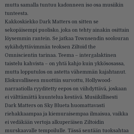
mutta samalla tuntuu kadonneen iso osa musiikin
tunteesta.
Kakkoskiekko Dark Matters on sitten se
sekopäisempi puolisko, joka on tehty ainakin osittain
löysemmin rantein. Se jatkaa Townsendin soolouran
sykähdyttävimmän teoksen Ziltoid the
Omniscientin tarinaa. Teema – intergalaktinen
taistelu kahvista – on yhtä kahjo kuin ykkösosassa,
mutta lopputulos on astetta vähemmän kajahtanut.
Elokuvalliseen muottiin survottu, Hollywood-
narraatiolla ryyditetty eepos on viihdyttävä, joskaan
ei välttämättä kuuntelua kestävä. Musiikillisesti
Dark Matters on Sky Blueta huomattavasti
riehakkaampaa ja kiemuraisempaa ilmaisua, vaikka
ei vedäkään vertoja alkuperäisen Ziltoidin
murskaavalle tempoilulle. Tässä sentään tuoksahtaa