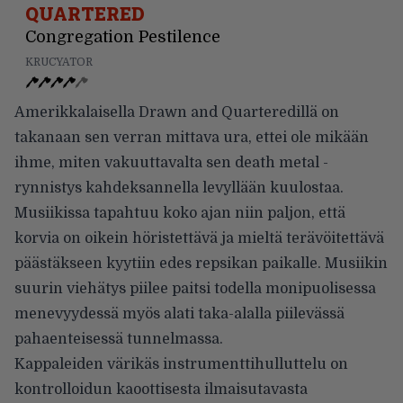
QUARTERED
Congregation Pestilence
KRUCYATOR
Amerikkalaisella Drawn and Quarteredillä on
takanaan sen verran mittava ura, ettei ole mikään
ihme, miten vakuuttavalta sen death metal -
rynnistys kahdeksannella levyllään kuulostaa.
Musiikissa tapahtuu koko ajan niin paljon, että
korvia on oikein höristettävä ja mieltä terävöitettävä
päästäkseen kyytiin edes repsikan paikalle. Musiikin
suurin viehätys piilee paitsi todella monipuolisessa
menevyydessä myös alati taka-alalla piilevässä
pahaenteisessä tunnelmassa.
Kappaleiden värikäs instrumenttihulluttelu on
kontrolloidun kaoottisesta ilmaisutavasta