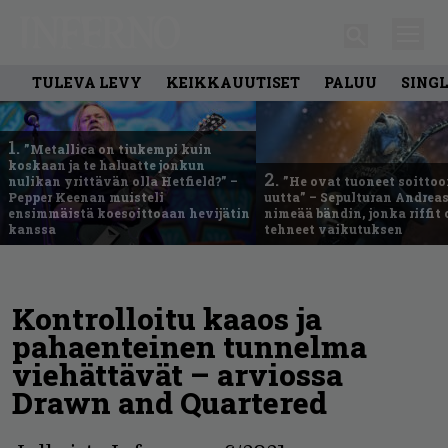
TULEVA LEVY
KEIKKAUUTISET
PALUU
SING
1.
”Metallica on tiukempi kuin
koskaan ja te haluatte jonkun
2.
nulikan yrittävän olla Hetfield?” –
”He ovat tuoneet soittoo
Pepper Keenan muisteli
uutta” – Sepulturan Andreas
ensimmäistä koesoittoaan hevijätin
nimeää bändin, jonka riffit
kanssa
tehneet vaikutuksen
Kontrolloitu kaaos ja
pahaenteinen tunnelma
viehättävät – arviossa
Drawn and Quartered