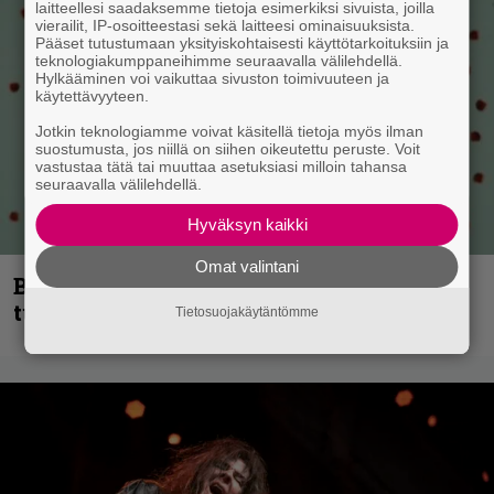
laitteellesi saadaksemme tietoja esimerkiksi sivuista, joilla
vierailit, IP-osoitteestasi sekä laitteesi ominaisuuksista.
Pääset tutustumaan yksityiskohtaisesti käyttötarkoituksiin ja
teknologiakumppaneihimme seuraavalla välilehdellä.
Hylkääminen voi vaikuttaa sivuston toimivuuteen ja
käytettävyyteen.
Jotkin teknologiamme voivat käsitellä tietoja myös ilman
suostumusta, jos niillä on siihen oikeutettu peruste. Voit
vastustaa tätä tai muuttaa asetuksiasi milloin tahansa
seuraavalla välilehdellä.
Hyväksyn kaikki
Omat valintani
Blind Channel palaa rytinällä –
tuplasingle videoineen julki
Tietosuojakäytäntömme