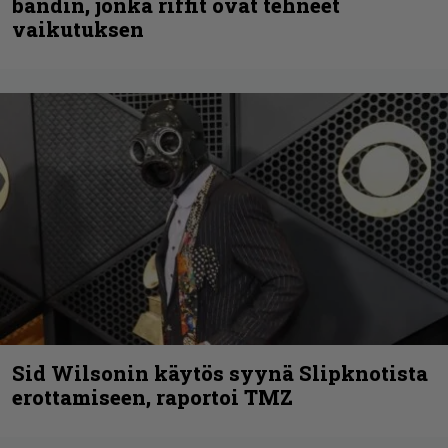
bändin, jonka riffit ovat tehneet
vaikutuksen
Sid Wilsonin käytös syynä Slipknotista
erottamiseen, raportoi TMZ