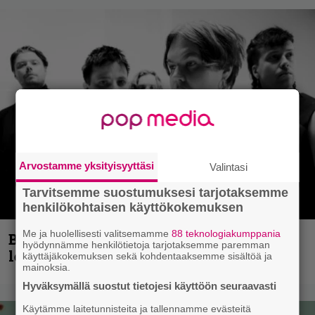
Arvostamme yksityisyyttäsi
Valintasi
Tarvitsemme suostumuksesi tarjotaksemme
henkilökohtaisen käyttökokemuksen
Me ja huolellisesti valitsemamme
88 teknologiakumppania
Blind Channel aktivoituu jälleen uuden
hyödynnämme henkilötietoja tarjotaksemme paremman
levyn ja jäähallikeikan merkeissä
käyttäjäkokemuksen sekä kohdentaaksemme sisältöä ja
mainoksia.
Hyväksymällä suostut tietojesi käyttöön seuraavasti
Käytämme laitetunnisteita ja tallennamme evästeitä