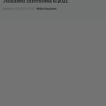
Julkaistu Infernossa 6/2021.
Julkaistu:
8.9.2021 07:01
Miika Kuusinen