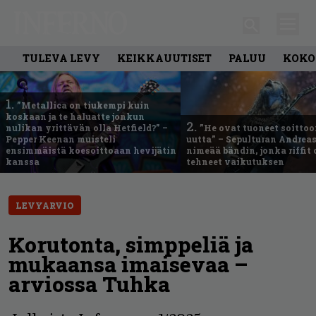
TULEVA LEVY
KEIKKAUUTISET
PALUU
KOKO
1.
”Metallica on tiukempi kuin
koskaan ja te haluatte jonkun
2.
nulikan yrittävän olla Hetfield?” –
”He ovat tuoneet soittoo
Pepper Keenan muisteli
uutta” – Sepulturan Andreas
ensimmäistä koesoittoaan hevijätin
nimeää bändin, jonka riffit
kanssa
tehneet vaikutuksen
LEVYARVIO
Korutonta, simppeliä ja
mukaansa imaisevaa –
arviossa Tuhka