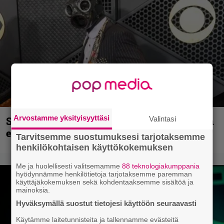
Arvostamme yksityisyyttäsi
Sid Wilsonin käytös syynä Slipknotista
Valintasi
erottamiseen, raportoi TMZ
Tarvitsemme suostumuksesi tarjotaksemme
henkilökohtaisen käyttökokemuksen
Me ja huolellisesti valitsemamme
88 teknologiakumppania
hyödynnämme henkilötietoja tarjotaksemme paremman
käyttäjäkokemuksen sekä kohdentaaksemme sisältöä ja
mainoksia.
Hyväksymällä suostut tietojesi käyttöön seuraavasti
Käytämme laitetunnisteita ja tallennamme evästeitä