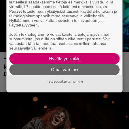
laitteellesi saadaksemme tietoja esimerkiksi sivuista, joilla
vierailit, IP-osoitteestasi sekä laitteesi ominaisuuksista.
Pääset tutustumaan yksityiskohtaisesti käyttötarkoituksiin ja
teknologiakumppaneihimme seuraavalla välilehdellä.
Hylkääminen voi vaikuttaa sivuston toimivuuteen ja
käytettävyyteen.
Jotkin teknologiamme voivat käsitellä tietoja myös ilman
suostumusta, jos niillä on siihen oikeutettu peruste. Voit
vastustaa tätä tai muuttaa asetuksiasi milloin tahansa
seuraavalla välilehdellä.
Hyväksyn kaikki
”En kadu mitään” – Rick Rozz ei tunne
katkeruutta siitä, ettei ollut mukana
Omat valintani
Deathin debyytillä
Tietosuojakäytäntömme