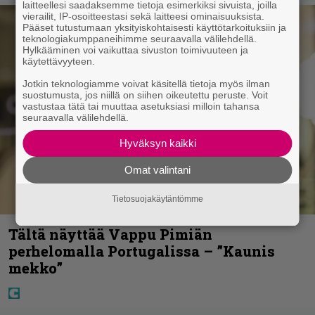
laitteellesi saadaksemme tietoja esimerkiksi sivuista, joilla
vierailit, IP-osoitteestasi sekä laitteesi ominaisuuksista.
Pääset tutustumaan yksityiskohtaisesti käyttötarkoituksiin ja
teknologiakumppaneihimme seuraavalla välilehdellä.
Hylkääminen voi vaikuttaa sivuston toimivuuteen ja
käytettävyyteen.
Jotkin teknologiamme voivat käsitellä tietoja myös ilman
suostumusta, jos niillä on siihen oikeutettu peruste. Voit
vastustaa tätä tai muuttaa asetuksiasi milloin tahansa
seuraavalla välilehdellä.
Hyväksyn kaikki
Omat valintani
Tietosuojakäytäntömme
Tältä näyttää Vappu Pimiän
perhelomalla Portugalissa – ”Kaunis
mekko”