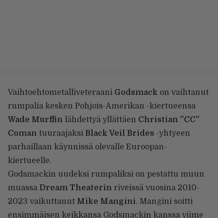
Vaihtoehtometalliveteraani
Godsmack
on vaihtanut
rumpalia kesken Pohjois-Amerikan -kiertueensa
Wade Murffin
lähdettyä yllättäen
Christian ”CC”
Coman
tuuraajaksi
Black Veil Brides
-yhtyeen
parhaillaan käynnissä olevalle Euroopan-
kiertueelle.
Godsmackin uudeksi rumpaliksi on pestattu muun
muassa
Dream Theaterin
riveissä vuosina 2010-
2023 vaikuttanut
Mike Mangini
. Mangini soitti
ensimmäisen keikkansa Godsmackin kanssa viime