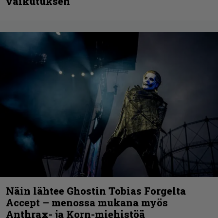
vaikutuksen
Näin lähtee Ghostin Tobias Forgelta
Accept – menossa mukana myös
Anthrax- ja Korn-miehistöä