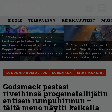
SINGLE
TULEVA LEVY
KEIKKAUUTISET
MUSI
1.
”Metallica on tiukempi kuin
koskaan ja te haluatte jonkun
2.
nulikan yrittävän olla Hetfield?” –
”He ovat tuoneet soittoo
Pepper Keenan muisteli
uutta” – Sepulturan Andreas
ensimmäistä koesoittoaan hevijätin
nimeää bändin, jonka riffit
kanssa
tehneet vaikutuksen
KOKOONPANOMUUTOS
GODSMACK
MIKE MANGINI
Godsmack pestasi
riveihinsä progemetallijätin
entisen rumpuhirmun –
tältä meno näytti keikalla