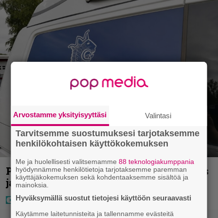
Arvostamme yksityisyyttäsi
Valintasi
Tarvitsemme suostumuksesi tarjotaksemme
henkilökohtaisen käyttökokemuksen
Me ja huolellisesti valitsemamme
88 teknologiakumppania
Poliisilla tehovalvonta – tästä kysymys
hyödynnämme henkilötietoja tarjotaksemme paremman
käyttäjäkokemuksen sekä kohdentaaksemme sisältöä ja
ja näin kauan kestää
mainoksia.
Hyväksymällä suostut tietojesi käyttöön seuraavasti
Käytämme laitetunnisteita ja tallennamme evästeitä