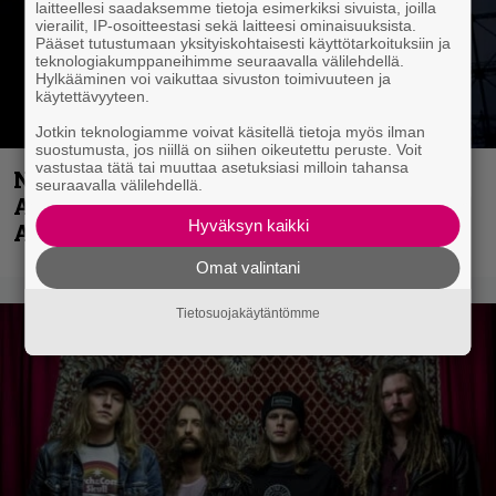
laitteellesi saadaksemme tietoja esimerkiksi sivuista, joilla
vierailit, IP-osoitteestasi sekä laitteesi ominaisuuksista.
Pääset tutustumaan yksityiskohtaisesti käyttötarkoituksiin ja
teknologiakumppaneihimme seuraavalla välilehdellä.
Hylkääminen voi vaikuttaa sivuston toimivuuteen ja
käytettävyyteen.
Jotkin teknologiamme voivat käsitellä tietoja myös ilman
suostumusta, jos niillä on siihen oikeutettu peruste. Voit
vastustaa tätä tai muuttaa asetuksiasi milloin tahansa
Näin lähtee Ghostin Tobias Forgelta
seuraavalla välilehdellä.
Accept – menossa mukana myös
Hyväksyn kaikki
Anthrax- ja Korn-miehistöä
Omat valintani
Tietosuojakäytäntömme