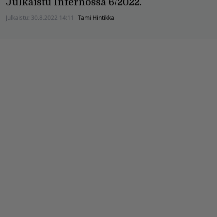
Julkaistu Infernossa 6/2022.
Julkaistu:
30.8.2022 14:11
Tami Hintikka