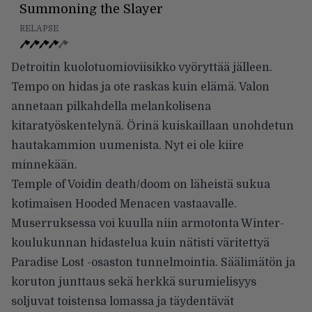
Summoning the Slayer
RELAPSE
Detroitin kuolotuomioviisikko vyöryttää jälleen.
Tempo on hidas ja ote raskas kuin elämä. Valon
annetaan pilkahdella melankolisena
kitaratyöskentelynä. Örinä kuiskaillaan unohdetun
hautakammion uumenista. Nyt ei ole kiire
minnekään.
Temple of Voidin death/doom on läheistä sukua
kotimaisen Hooded Menacen vastaavalle.
Muserruksessa voi kuulla niin armotonta Winter-
koulukunnan hidastelua kuin nätisti väritettyä
Paradise Lost -osaston tunnelmointia. Säälimätön ja
koruton junttaus sekä herkkä surumielisyys
soljuvat toistensa lomassa ja täydentävät