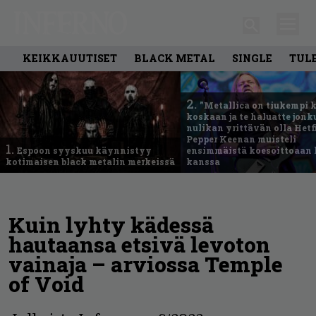
KEIKKAUUTISET
BLACK METAL
SINGLE
TUL
2.
”Metallica on tiukempi 
koskaan ja te haluatte jonk
nulikan yrittävän olla Hetfi
Pepper Keenan muisteli
1.
Espoon syyskuu käynnistyy
ensimmäistä koesoittoaan 
kotimaisen black metalin merkeissä
kanssa
Kuin lyhty kädessä
hautaansa etsivä levoton
vainaja – arviossa Temple
of Void