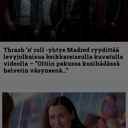
Thrash ’n’ roll -yhtye Madred ryydittää
levyjulkaisua keikkareissulla kuvatulla
videolla – ”Oltiin pakussa kusihädässä
helvetin väsyneenä…”