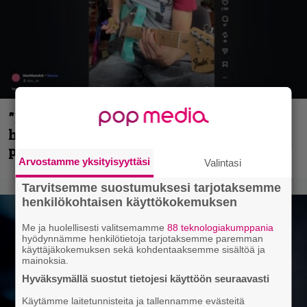
”Mitalini näyttää ihan plektralta” –
huippu-uimari jamittelee Megadethiä
palkinnollaan
Arvostamme yksityisyyttäsi
Valintasi
Tarvitsemme suostumuksesi tarjotaksemme
henkilökohtaisen käyttökokemuksen
Me ja huolellisesti valitsemamme
88 teknologiakumppania
hyödynnämme henkilötietoja tarjotaksemme paremman
käyttäjäkokemuksen sekä kohdentaaksemme sisältöä ja
mainoksia.
Hyväksymällä suostut tietojesi käyttöön seuraavasti
Käytämme laitetunnisteita ja tallennamme evästeitä