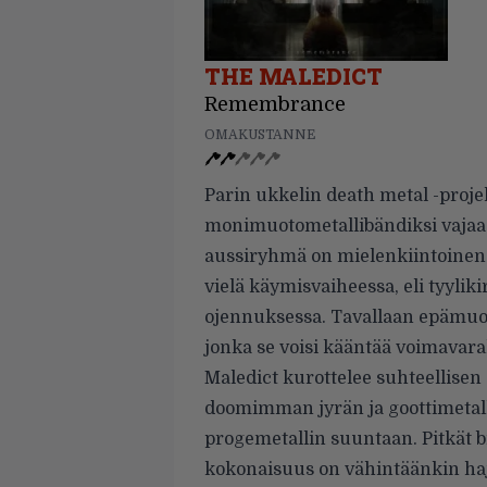
THE MALEDICT
Remembrance
OMAKUSTANNE
Parin ukkelin death metal -projek
monimuotometallibändiksi vaja
aussiryhmä on mielenkiintoinen j
vielä käymisvaiheessa, eli tyyliki
ojennuksessa. Tavallaan epämuot
jonka se voisi kääntää voimavar
Maledict kurottelee suhteellisen
doomimman jyrän ja goottimetall
progemetallin suuntaan. Pitkät biis
kokonaisuus on vähintäänkin ha