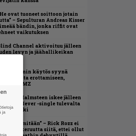
evijätin kanssa
He ovat tuoneet soittoon jotain
utta” – Sepulturan Andreas Kisser
imeää bändin, jonka riffit ovat
ehneet vaikutuksen
lind Channel aktivoituu jälleen
uden levyn ja jäähallikeikan
erkeissä
id Wilsonin käytös syynä
lipknotista erottamiseen,
aportoi TMZ
sen
ngwie Malmsteen iskee jälleen
 Now or Never -single tulevalta
tietoja
evyltä julki
 ja
En kadu mitään” – Rick Rozz ei
unne katkeruutta siitä, ettei ollut
ukana Deathin debyytillä
toja