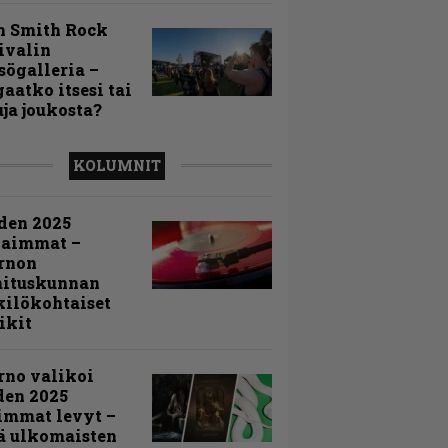
n Smith Rock
ivalin
sögalleria –
aatko itsesi tai
uja joukosta?
KOLUMNIT
den 2025
kaimmat –
rnon
mituskunnan
ilökohtaiset
ikit
rno valikoi
den 2025
immat levyt –
ä ulkomaisten