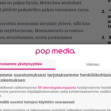
h
issä on paljon hyvää. Mutta kun sovitukset,
et jättävät paikoitellen paljon toivomisen varaa,
”
u
n
 kurottua moninaisia sävyjään yhteen, sillä kun
t
uja tarjottavanaan. Moninaisuutta arvostava
B
en sivuuttamista, mutta jonkinlaisen
u
.
m
S
S
vostamme yksityisyyttäsi
Valintasi
r
semme suostumuksesi tarjotaksemme henkilökohtai
Y
ökokemuksen
–
lellisesti valitsemamme
88 teknologiakumppania
hyödynnämme henkilö
l
semme paremman käyttäjäkokemuksen sekä kohdentaaksemme sisältöä
a.
”
ällä suostut tietojesi käyttöön seuraavasti
t
m
laitetunnisteita ja tallennamme evästeitä laitteellesi saadaksemme tie