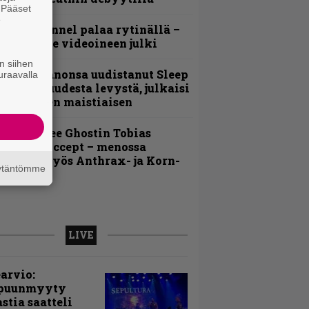
. Pääset
e
lind Channel palaa rytinällä –
uplasingle videoineen julki
n siihen
Kokoonpanonsa uudistanut Sleep
uraavalla
iedottaa uudesta levystä, julkaisi
yös uuden maistiaisen
äin lähtee Ghostin Tobias
orgelta Accept – menossa
ukana myös Anthrax- ja Korn-
äytäntömme
iehistöä
LIVE
arvio:
puunmyyty
stia saatteli