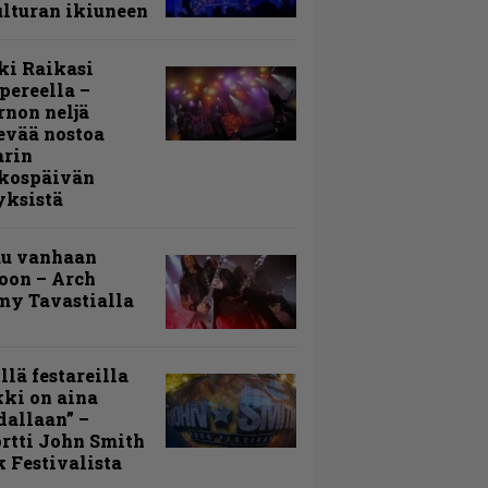
lturan ikiuneen
ki Raikasi
ereella –
rnon neljä
evää nostoa
arin
kospäivän
yksistä
uu vanhaan
toon – Arch
my Tavastialla
llä festareilla
ki on aina
allaan” –
rtti John Smith
 Festivalista