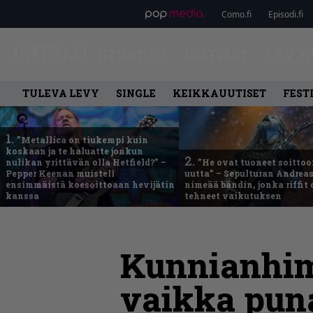
Como.fi
Episodi.fi
ETUSIVU
UUTISET
LEVY
TULEVA LEVY
SINGLE
KEIKKAUUTISET
FEST
1.
”Metallica on tiukempi kuin
koskaan ja te haluatte jonkun
2.
nulikan yrittävän olla Hetfield?” –
”He ovat tuoneet soittoo
Pepper Keenan muisteli
uutta” – Sepulturan Andreas
ensimmäistä koesoittoaan hevijätin
nimeää bändin, jonka riffit
kanssa
tehneet vaikutuksen
Kunnianhim
vaikka puna