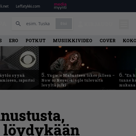
i.net
Leffatykki.com
PA
Etsi
KIRJAUDU
S
ERO
POTKUT
MUSIIKKIVIDEO
COVER
KOK
5.
6.
käytös syynä
Yngwie Malmsteen iskee jälleen –
”En k
tamiseen, raportoi
Now or Never -single tulevalta
tunne ka
levyltä julki
mukana 
nustusta,
a löydykään