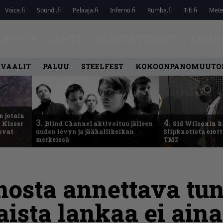
Voice.fi
Soundi.fi
Pelaaja.fi
Inferno.fi
Rumba.fi
Tilt.fi
Metel
ARVIOT
LEHTI
HAASTATTELUT
KAUP
IVAALIT
PALUU
STEELFEST
KOKOONPANOMUUTO
n jotain
3.
4.
 Kisser
Blind Channel aktivoituu jälleen
Sid Wilsonin 
 ovat
uuden levyn ja jäähallikeikan
Slipknotista erot
merkeissä
TMZ
osta annettava tun
ista lankaa ei ain