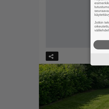
esimerkiks
tutustuma
seuraaval
käytettäv
Jotkin te
oikeutett
välilehdel