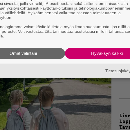
i sivuista, joilla vierailit, IP-osoitteestasi sekä laitteesi ominaisuuksista
an yksityiskohtaisesti käyttötarkoituksiin ja teknologiakumppaneihimm
B
la välilehdellä. Hylkääminen voi vaikuttaa sivuston toimivuuteen ja
yyteen.
t
knologiamme voivat käsitellä tietoja myös ilman suostumusta, jos niillä o
u peruste. Voit vastustaa tätä tai muuttaa asetuksiasi milloin tahansa se
lä.
t
m
Omat valintani
Hyväksyn kaikki
N
F
m
Tietosuojak
m
Live
Lop
Tava