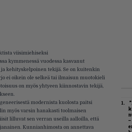
tista viisimiehiseksi
assa kymmenessä vuodessa kasvanut
a kehityskelpoinen tekijä. Se on kuitenkin
rjo ei oikein ole selkeä tai ilmaisun muotokieli
oisuus on myös yhtyeen kiinnostavin tekijä,
akseen.
”
 geneerisestä modernista kuolosta paitsi
k
in myös varsin hanakasti toolmaisen
n
it lilluvat sen verran useilla aalloilla, että
–
e
janainen. Kunnianhimosta on annettava