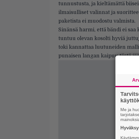
tunnustusta, ja kieltämättä biise
ilmaisulliset valinnat ja suoritte
paketista ei muodostu valmista.
Sinänsä harmi, että bändi ei saa
tuntuu olevan kosolti hyviä jutt
toki kannattaa luutuneiden malli
punaisen langan kaipuu tästä jää
Ar
Tarvit
käytt
Me ja huo
tarjotak
mainoksi
Hyväksym
Käytämme 