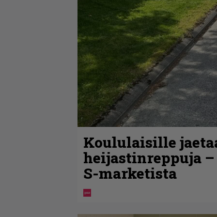
Koululaisille jaet
heijastinreppuja –
S-marketista