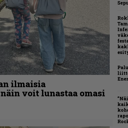
Sepu
Rok
Tamp
Infe
väk
fest
kak
esit
Pal
liit
Ene
aan ilmaisia
 näin voit lunastaa omasi
”Näi
kaik
kohd
rapo
Rock