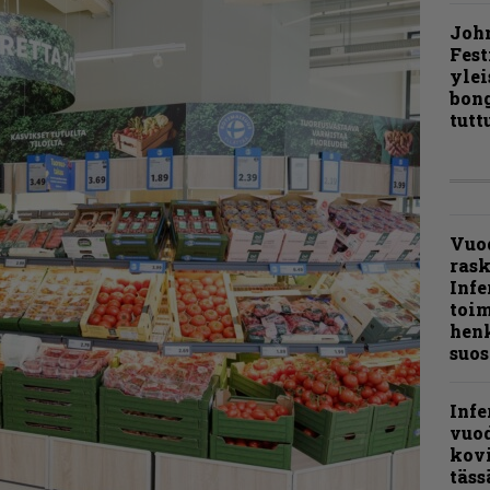
Joh
Fest
ylei
bong
tutt
Vuo
ras
Infe
toi
henk
suos
Infe
vuo
kov
täss