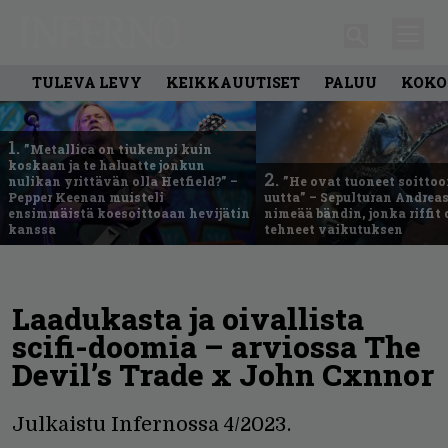
TULEVA LEVY
KEIKKAUUTISET
PALUU
KOKO
1.
”Metallica on tiukempi kuin
koskaan ja te haluatte jonkun
2.
nulikan yrittävän olla Hetfield?” –
”He ovat tuoneet soittoo
Pepper Keenan muisteli
uutta” – Sepulturan Andreas
ensimmäistä koesoittoaan hevijätin
nimeää bändin, jonka riffit
kanssa
tehneet vaikutuksen
Laadukasta ja oivallista
scifi-doomia – arviossa The
Devil’s Trade x John Cxnnor
Julkaistu Infernossa 4/2023.