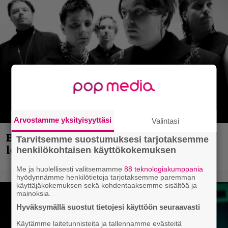
Arvostamme yksityisyyttäsi
Valintasi
Blind Channel aktivoituu jälleen uuden
Tarvitsemme suostumuksesi tarjotaksemme
levyn ja jäähallikeikan merkeissä
henkilökohtaisen käyttökokemuksen
Me ja huolellisesti valitsemamme
88 teknologiakumppania
hyödynnämme henkilötietoja tarjotaksemme paremman
käyttäjäkokemuksen sekä kohdentaaksemme sisältöä ja
mainoksia.
Hyväksymällä suostut tietojesi käyttöön seuraavasti
Käytämme laitetunnisteita ja tallennamme evästeitä