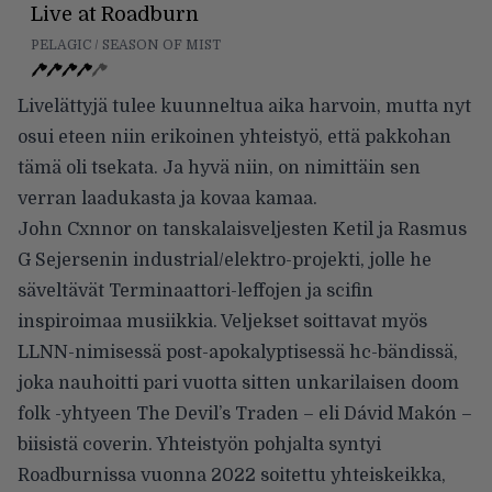
Live at Roadburn
PELAGIC / SEASON OF MIST
Livelättyjä tulee kuunneltua aika harvoin, mutta nyt
osui eteen niin erikoinen yhteistyö, että pakkohan
tämä oli tsekata. Ja hyvä niin, on nimittäin sen
verran laadukasta ja kovaa kamaa.
John Cxnnor on tanskalaisveljesten Ketil ja Rasmus
G Sejersenin industrial/elektro-projekti, jolle he
säveltävät Terminaattori-leffojen ja scifin
inspiroimaa musiikkia. Veljekset soittavat myös
LLNN-nimisessä post-apokalyptisessä hc-bändissä,
joka nauhoitti pari vuotta sitten unkarilaisen doom
folk -yhtyeen The Devil’s Traden – eli Dávid Makón –
biisistä coverin. Yhteistyön pohjalta syntyi
Roadburnissa vuonna 2022 soitettu yhteiskeikka,