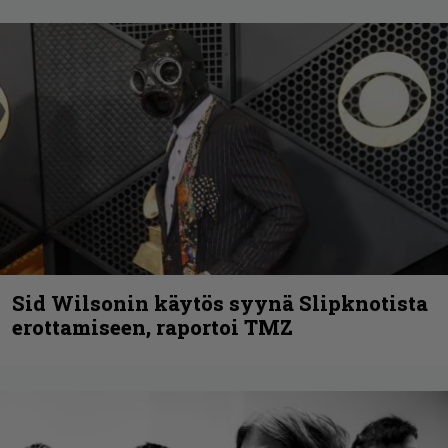
Sid Wilsonin käytös syynä Slipknotista
erottamiseen, raportoi TMZ