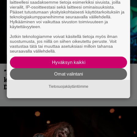
laitteellesi saadaksemme tietoja esimerkiksi sivuista, joilla
vierailit, IP-osoitteestasi sekä laitteesi ominaisuuksista.
Pääset tutustumaan yksityiskohtaisesti käyttötarkoituksiin ja
teknologiakumppaneihimme seuraavalla välilehdellä.
Hylkääminen voi vaikuttaa sivuston toimivuuteen ja
käytettävyyteen.
Jotkin teknologiamme voivat käsitellä tietoja myös ilman
suostumusta, jos niillä on siihen oikeutettu peruste. Voit
vastustaa tätä tai muuttaa asetuksiasi milloin tahansa
seuraavalla välilehdellä.
Hyväksyn kaikki
”En kadu mitään” – Rick Rozz ei tunne
Omat valintani
katkeruutta siitä, ettei ollut mukana
Deathin debyytillä
Tietosuojakäytäntömme