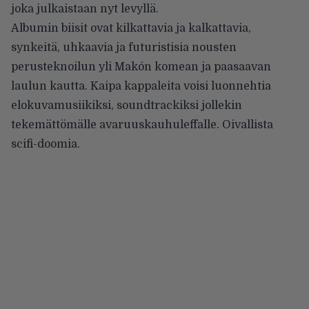
joka julkaistaan nyt levyllä.
Albumin biisit ovat kilkattavia ja kalkattavia,
synkeitä, uhkaavia ja futuristisia nousten
perusteknoilun yli Makón komean ja paasaavan
laulun kautta. Kaipa kappaleita voisi luonnehtia
elokuvamusiikiksi, soundtrackiksi jollekin
tekemättömälle avaruuskauhuleffalle. Oivallista
scifi-doomia.