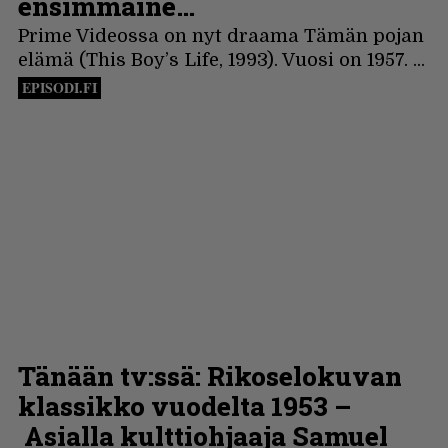
LUETUIMMAT
Espoon syyskuu käynnistyy kotimaisen black
metalin merkeissä