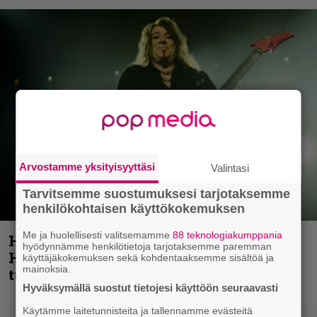
Arvostamme yksityisyyttäsi
Valintasi
Tarvitsemme suostumuksesi tarjotaksemme
henkilökohtaisen käyttökokemuksen
Me ja huolellisesti valitsemamme
88 teknologiakumppania
Helloween- ja Gamma Ray -mies Kai
hyödynnämme henkilötietoja tarjotaksemme paremman
Hansen julkaisi uuden maistiaisen
käyttäjäkokemuksen sekä kohdentaaksemme sisältöä ja
mainoksia.
tulevalta soololevyltä
Hyväksymällä suostut tietojesi käyttöön seuraavasti
Käytämme laitetunnisteita ja tallennamme evästeitä