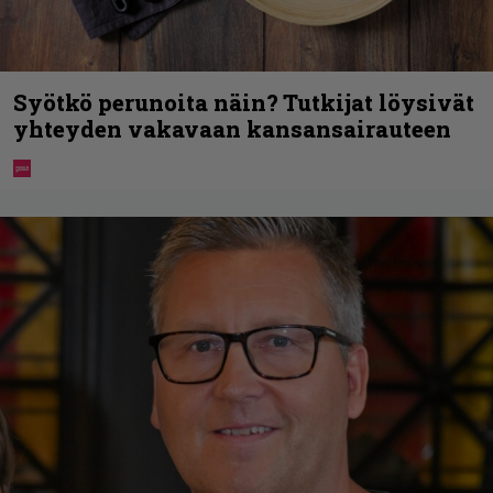
Syötkö perunoita näin? Tutkijat löysivät
yhteyden vakavaan kansansairauteen