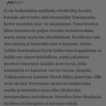
Ei ole hetkenkään epäilystä, etteikö Bay Arealta
kotoisin oleva Infex olisi kuunnellut Testamentia,
kuten muitakin alue- ja aikalaisiaan. Tämä kuuluu
lähes häiritsevän paljon etenkin laulusoundissa,
mutta usein myös itse sävellyksissä. Hyviltä saa toki
aina lainata ja huonoilta taas ei kannata, mutta…
Vaikka kauttaaltaan hyvin kulkevissa kappaleissa on
kaikki osa-alueet kohdallaan, niistä jokaisesta
puuttuu viimeinen koukku ja terävyys, jotka
nostaisivat ne kaivatun varren verran ylöspäin.
Tulkinnasta on kateissa Chuck Billyn jämeryys, riffit
eivät ole Eric Petersonin tarttuvan tiukkuuden
tasolla ja sooloista uupuu Alex Skolnickin
monipuolinen melodisuus. Vertailua Gene Hoglaniin
tai Steve Di Giorgioon ei tarvinne tehdä.