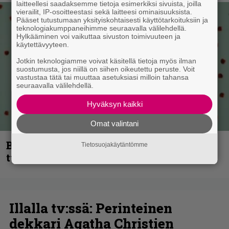
laitteellesi saadaksemme tietoja esimerkiksi sivuista, joilla
vierailit, IP-osoitteestasi sekä laitteesi ominaisuuksista.
Pääset tutustumaan yksityiskohtaisesti käyttötarkoituksiin ja
teknologiakumppaneihimme seuraavalla välilehdellä.
Hylkääminen voi vaikuttaa sivuston toimivuuteen ja
käytettävyyteen.
Jotkin teknologiamme voivat käsitellä tietoja myös ilman
suostumusta, jos niillä on siihen oikeutettu peruste. Voit
vastustaa tätä tai muuttaa asetuksiasi milloin tahansa
seuraavalla välilehdellä.
Hyväksyn kaikki
Omat valintani
Blind Channel palaa rytinällä –
Tietosuojakäytäntömme
tuplasingle videoineen julki