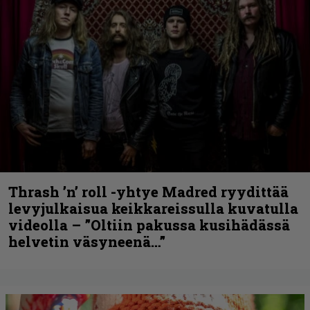
Thrash ’n’ roll -yhtye Madred ryydittää
levyjulkaisua keikkareissulla kuvatulla
videolla – ”Oltiin pakussa kusihädässä
helvetin väsyneenä…”