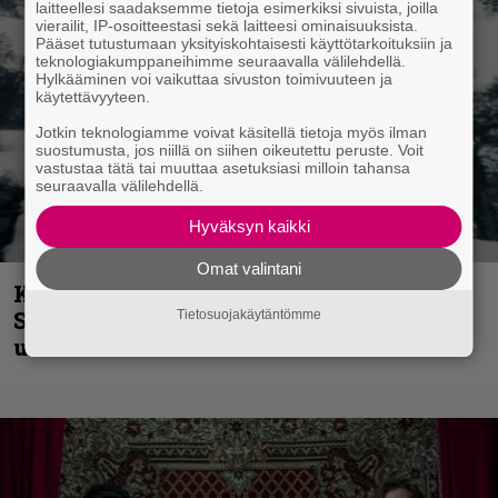
laitteellesi saadaksemme tietoja esimerkiksi sivuista, joilla
vierailit, IP-osoitteestasi sekä laitteesi ominaisuuksista.
Pääset tutustumaan yksityiskohtaisesti käyttötarkoituksiin ja
teknologiakumppaneihimme seuraavalla välilehdellä.
Hylkääminen voi vaikuttaa sivuston toimivuuteen ja
käytettävyyteen.
Jotkin teknologiamme voivat käsitellä tietoja myös ilman
suostumusta, jos niillä on siihen oikeutettu peruste. Voit
vastustaa tätä tai muuttaa asetuksiasi milloin tahansa
seuraavalla välilehdellä.
Hyväksyn kaikki
Omat valintani
Kunnianosoitus hyiselle Pohjolalle –
Shining hyppäsi keskelle kinoksia
Tietosuojakäytäntömme
uudella videollaan