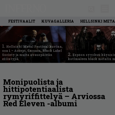
FESTIVAALIT
KUVAGALLERIA
HELLSINKI META
1.
Hellsinki Metal Festival kuvina,
osa 1 – Accept, Carcass, Black Label
2.
Society ja muita avauspäivän
Espoon syyskuu käynni
esiintyjiä
kotimaisen black metalin m
Monipuolista ja
hittipotentiaalista
rymyriffittelyä – Arviossa
Red Eleven -albumi