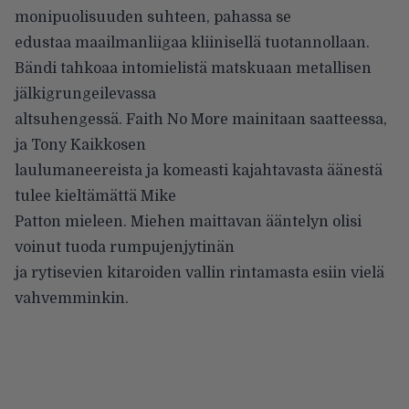
monipuolisuuden suhteen, pahassa se
edustaa maailmanliigaa kliinisellä tuotannollaan.
Bändi tahkoaa intomielistä matskuaan metallisen
jälkigrungeilevassa
altsuhengessä. Faith No More mainitaan saatteessa,
ja Tony Kaikkosen
laulumaneereista ja komeasti kajahtavasta äänestä
tulee kieltämättä Mike
Patton mieleen. Miehen maittavan ääntelyn olisi
voinut tuoda rumpujenjytinän
ja rytisevien kitaroiden vallin rintamasta esiin vielä
vahvemminkin.