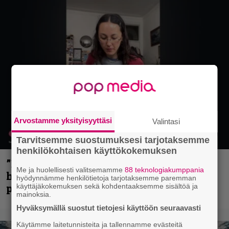
Arvostamme yksityisyyttäsi
Valintasi
Tarvitsemme suostumuksesi tarjotaksemme
henkilökohtaisen käyttökokemuksen
”Mitalini näyttää ihan plektralta” –
Me ja huolellisesti valitsemamme
88 teknologiakumppania
huippu-uimari jamittelee Megadethiä
hyödynnämme henkilötietoja tarjotaksemme paremman
palkinnollaan
käyttäjäkokemuksen sekä kohdentaaksemme sisältöä ja
mainoksia.
Hyväksymällä suostut tietojesi käyttöön seuraavasti
Käytämme laitetunnisteita ja tallennamme evästeitä