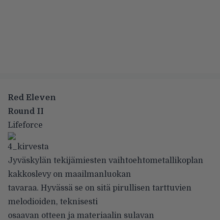
Red Eleven
Round II
Lifeforce
Jyväskylän tekijämiesten vaihtoehtometallikoplan
kakkoslevy on maailmanluokan
tavaraa. Hyvässä se on sitä pirullisen tarttuvien
melodioiden, teknisesti
osaavan otteen ja materiaalin sulavan