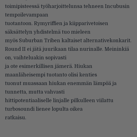
toimipisteessä työharjoittelunsa tehneen Incubusin
tempoilevampaan
tuotantoon. Rymyriffien ja kiipparivetoisen
säksättelyn yhdistelmä tuo mieleen
myös Suburban Triben kaltaiset alternativekonkarit.
Round II ei jätä juurikaan tilaa nurinalle. Meininkiä
on, vaihteluakin sopivasti
ja ote esimerkillisen jämerä. Hiukan
maanläheisempi tuotanto olisi kenties
tuonut muassaan hiukan enemmän lämpöä ja
tunnetta, mutta vahvasti
hittipotentiaaliselle linjalle pilkulleen viilattu
turbosoundi lienee lopulta oikea
ratkaisu.