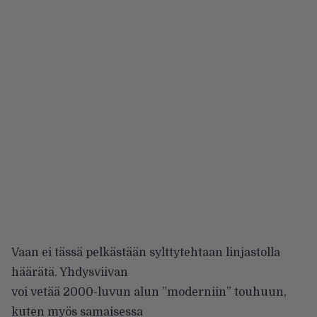
Vaan ei tässä pelkästään sylttytehtaan linjastolla
häärätä. Yhdysviivan
voi vetää 2000-luvun alun ”moderniin” touhuun,
kuten myös samaisessa