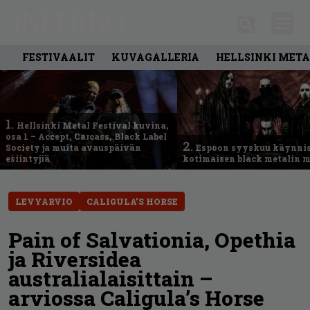
FESTIVAALIT
KUVAGALLERIA
HELLSINKI META
1.
Hellsinki Metal Festival kuvina,
osa 1 – Accept, Carcass, Black Label
2.
Society ja muita avauspäivän
Espoon syyskuu käynni
esiintyjiä
kotimaisen black metalin m
LEVYARVIO
CALIGULA’S HORSE
Pain of Salvationia, Opethia
ja Riversidea
australialaisittain –
arviossa Caligula’s Horse