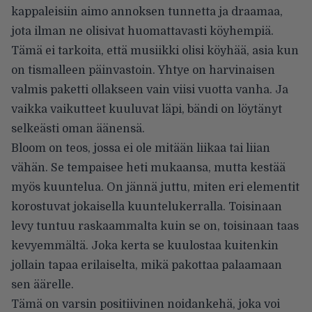
kappaleisiin aimo annoksen tunnetta ja draamaa,
jota ilman ne olisivat huomattavasti köyhempiä.
Tämä ei tarkoita, että musiikki olisi köyhää, asia kun
on tismalleen päinvastoin. Yhtye on harvinaisen
valmis paketti ollakseen vain viisi vuotta vanha. Ja
vaikka vaikutteet kuuluvat läpi, bändi on löytänyt
selkeästi oman äänensä.
Bloom on teos, jossa ei ole mitään liikaa tai liian
vähän. Se tempaisee heti mukaansa, mutta kestää
myös kuuntelua. On jännä juttu, miten eri elementit
korostuvat jokaisella kuuntelukerralla. Toisinaan
levy tuntuu raskaammalta kuin se on, toisinaan taas
kevyemmältä. Joka kerta se kuulostaa kuitenkin
jollain tapaa erilaiselta, mikä pakottaa palaamaan
sen äärelle.
Tämä on varsin positiivinen noidankehä, joka voi