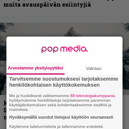
muita avauspäivän esiintyjiä
Arvostamme yksityisyyttäsi
Valintasi
Tarvitsemme suostumuksesi tarjotaksemme
henkilökohtaisen käyttökokemuksen
Me ja huolellisesti valitsemamme
88 teknologiakumppania
hyödynnämme henkilötietoja tarjotaksemme paremman
Kunnianosoitus hyiselle Pohjolalle –
käyttäjäkokemuksen sekä kohdentaaksemme sisältöä ja
Shining hyppäsi keskelle kinoksia
mainoksia.
uudella videollaan
Hyväksymällä suostut tietojesi käyttöön seuraavasti
Käytämme laitetunnisteita ja tallennamme evästeitä