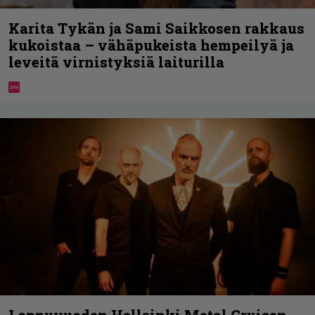
Karita Tykän ja Sami Saikkosen rakkaus
kukoistaa – vähäpukeista hempeilyä ja
leveitä virnistyksiä laiturilla
Loppuvuoden Hellsinki Metal Cruisen