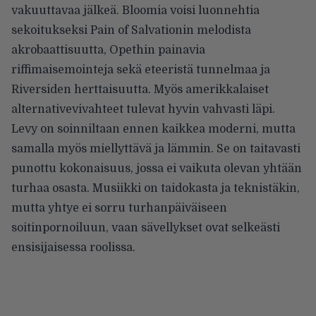
vakuuttavaa jälkeä. Bloomia voisi luonnehtia
sekoitukseksi Pain of Salvationin melodista
akrobaattisuutta, Opethin painavia
riffimaisemointeja sekä eteeristä tunnelmaa ja
Riversiden herttaisuutta. Myös amerikkalaiset
alternativevivahteet tulevat hyvin vahvasti läpi.
Levy on soinniltaan ennen kaikkea moderni, mutta
samalla myös miellyttävä ja lämmin. Se on taitavasti
punottu kokonaisuus, jossa ei vaikuta olevan yhtään
turhaa osasta. Musiikki on taidokasta ja teknistäkin,
mutta yhtye ei sorru turhanpäiväiseen
soitinpornoiluun, vaan sävellykset ovat selkeästi
ensisijaisessa roolissa.