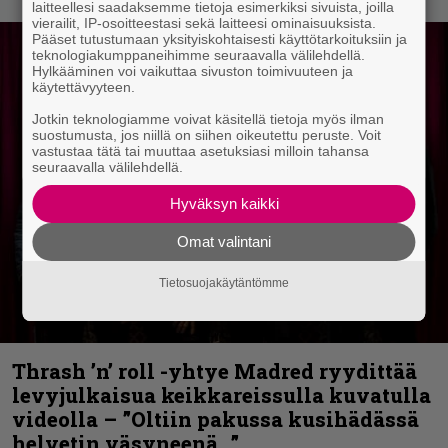
laitteellesi saadaksemme tietoja esimerkiksi sivuista, joilla
vierailit, IP-osoitteestasi sekä laitteesi ominaisuuksista.
Pääset tutustumaan yksityiskohtaisesti käyttötarkoituksiin ja
teknologiakumppaneihimme seuraavalla välilehdellä.
Hylkääminen voi vaikuttaa sivuston toimivuuteen ja
käytettävyyteen.
Jotkin teknologiamme voivat käsitellä tietoja myös ilman
suostumusta, jos niillä on siihen oikeutettu peruste. Voit
vastustaa tätä tai muuttaa asetuksiasi milloin tahansa
seuraavalla välilehdellä.
Hyväksyn kaikki
Omat valintani
Tietosuojakäytäntömme
Thrash ’n’ roll -yhtye Madred ryydittää
levyjulkaisua keikkareissulla kuvatulla
videolla – ”Oltiin pakussa kusihädässä
helvetin väsyneenä…”