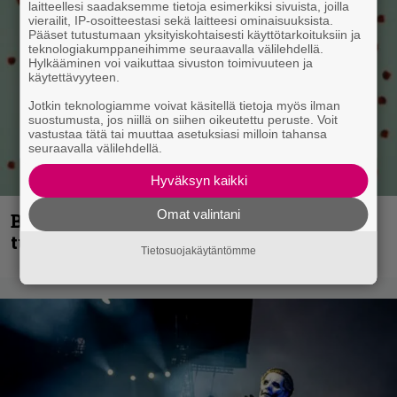
laitteellesi saadaksemme tietoja esimerkiksi sivuista, joilla
vierailit, IP-osoitteestasi sekä laitteesi ominaisuuksista.
Pääset tutustumaan yksityiskohtaisesti käyttötarkoituksiin ja
teknologiakumppaneihimme seuraavalla välilehdellä.
Hylkääminen voi vaikuttaa sivuston toimivuuteen ja
käytettävyyteen.
Jotkin teknologiamme voivat käsitellä tietoja myös ilman
suostumusta, jos niillä on siihen oikeutettu peruste. Voit
vastustaa tätä tai muuttaa asetuksiasi milloin tahansa
seuraavalla välilehdellä.
Hyväksyn kaikki
Omat valintani
Blind Channel palaa rytinällä –
tuplasingle videoineen julki
Tietosuojakäytäntömme