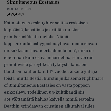
Simultaneous Ecstasies
BESTIAL BURST
Kotimainen Axeslaughter soittaa roskaisen
käppäistä, kaoottista ja erittäin mustaa
grind/crust/death metalia. Nämä
lappeenrantalaishyypiöt näyttävät mainostavan
musiikkiaan ”neandertaalimetallina”, mikä on
enemmän kuin osuva määritelmä, sen verran
primitiivistä ja röyhkeää tykitystä tämä on.
Bändi on nauhoittanut 17 vuoden aikana yhtä ja
toista, mutta Bestial Burstin julkaisema Nightmare
of Simultaneous Ecstasies on vasta poppoon
esikoislevy. Todellinen ug-kulttibändi siis.
Jos välttämättä haluaa kaivella nimiä, Napalm
Deathin grindaavan crustinen alkutaival tulee