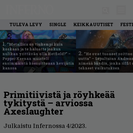
TULEVA LEVY
SINGLE
KEIKKAUUTISET
FEST
1.
”Metallica on tiukempi kuin
koskaan ja te haluatte jonkun
2.
nulikan yrittävän olla Hetfield?” –
”He ovat tuoneet soittoo
Pepper Keenan muisteli
uutta” – Sepulturan Andreas
ensimmäistä koesoittoaan hevijätin
nimeää bändin, jonka riffit
kanssa
tehneet vaikutuksen
Primitiivistä ja röyhkeää
tykitystä – arviossa
Axeslaughter
Julkaistu Infernossa 4/2023.