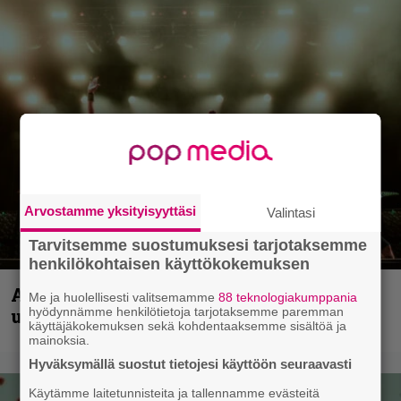
Arvostamme yksityisyyttäsi
Valintasi
Tarvitsemme suostumuksesi tarjotaksemme
henkilökohtaisen käyttökokemuksen
Anthrax vie katsojat keikkatunnelmiin
Me ja huolellisesti valitsemamme
88 teknologiakumppania
uudella videollaan
hyödynnämme henkilötietoja tarjotaksemme paremman
käyttäjäkokemuksen sekä kohdentaaksemme sisältöä ja
mainoksia.
Hyväksymällä suostut tietojesi käyttöön seuraavasti
Käytämme laitetunnisteita ja tallennamme evästeitä