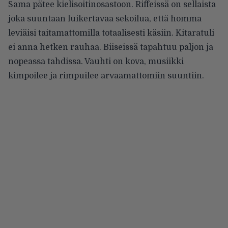
Sama pätee kielisoitinosastoon. Riffeissä on sellaista
joka suuntaan luikertavaa sekoilua, että homma
leviäisi taitamattomilla totaalisesti käsiin. Kitaratuli
ei anna hetken rauhaa. Biiseissä tapahtuu paljon ja
nopeassa tahdissa. Vauhti on kova, musiikki
kimpoilee ja rimpuilee arvaamattomiin suuntiin.