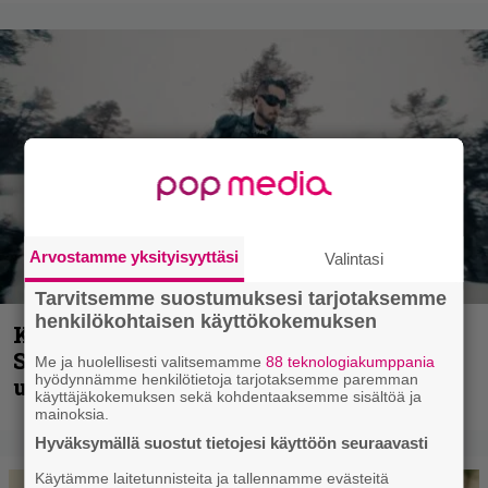
Arvostamme yksityisyyttäsi
Valintasi
Tarvitsemme suostumuksesi tarjotaksemme
henkilökohtaisen käyttökokemuksen
Kunnianosoitus hyiselle Pohjolalle –
Shining hyppäsi keskelle kinoksia
Me ja huolellisesti valitsemamme
88 teknologiakumppania
hyödynnämme henkilötietoja tarjotaksemme paremman
uudella videollaan
käyttäjäkokemuksen sekä kohdentaaksemme sisältöä ja
mainoksia.
Hyväksymällä suostut tietojesi käyttöön seuraavasti
Käytämme laitetunnisteita ja tallennamme evästeitä