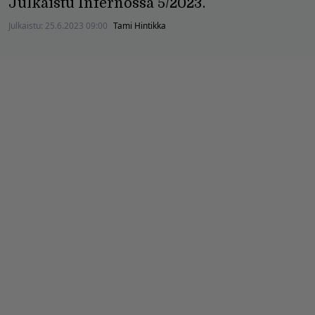
Julkaistu Infernossa 5/2023.
Julkaistu:
25.6.2023 09:00
Tami Hintikka