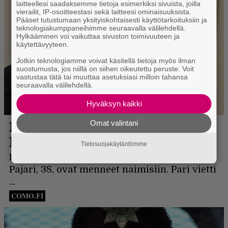
laitteellesi saadaksemme tietoja esimerkiksi sivuista, joilla
vierailit, IP-osoitteestasi sekä laitteesi ominaisuuksista.
Pääset tutustumaan yksityiskohtaisesti käyttötarkoituksiin ja
teknologiakumppaneihimme seuraavalla välilehdellä.
Hylkääminen voi vaikuttaa sivuston toimivuuteen ja
käytettävyyteen.
Jotkin teknologiamme voivat käsitellä tietoja myös ilman
suostumusta, jos niillä on siihen oikeutettu peruste. Voit
vastustaa tätä tai muuttaa asetuksiasi milloin tahansa
seuraavalla välilehdellä.
Hyväksyn kaikki
Omat valintani
Tietosuojakäytäntömme