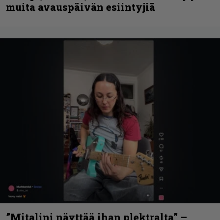
muita avauspäivän esiintyjiä
”Mitalini näyttää ihan plektralta” –