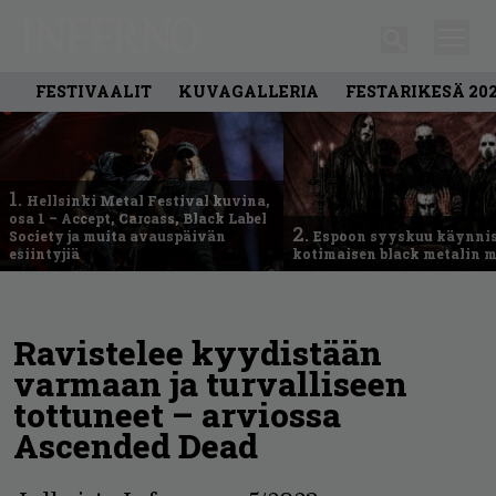
FESTIVAALIT
KUVAGALLERIA
FESTARIKESÄ 20
1.
Hellsinki Metal Festival kuvina,
osa 1 – Accept, Carcass, Black Label
2.
Society ja muita avauspäivän
Espoon syyskuu käynni
esiintyjiä
kotimaisen black metalin m
Ravistelee kyydistään
varmaan ja turvalliseen
tottuneet – arviossa
Ascended Dead