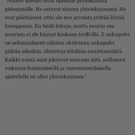
”Nuoret miehet eivät opiskele peruskoulua
pidemmälle. He astuvat sivuun yhteiskunnasta. He
ovat päättäneet, ettei ole sen arvoista yrittää löytää
kumppania. En tiedä lukuja, mutta suurin osa
nuorista ei ole käynyt koskaan treffeillä. Z-sukupolvi
on seksuaalisesti vähiten aktiivinen sukupolvi
pitkiin aikoihin. Abortteja tehdään ennätysmäärä.
Kaikki nämä asiat johtuvat suoraan siitä, millainen
vaikutus feministisellä ja vasemmistolaisella
ajattelulla on ollut yhteiskuntaan.”