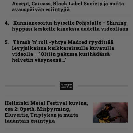
Accept, Carcass, Black Label Society ja muita
avauspäivän esiintyjiä
Kunnianosoitus hyiselle Pohjolalle – Shining
hyppäsi keskelle kinoksia uudella videollaan
Thrash ’n’ roll -yhtye Madred ryydittää
levyjulkaisua keikkareissulla kuvatulla
videolla – ”Oltiin pakussa kusihädässä
helvetin väsyneenä…”
LIVE
Hellsinki Metal Festival kuvina,
osa 2: Opeth, Misþyrming,
Eluveitie, Triptykon ja muita
lauantain esiintyjiä