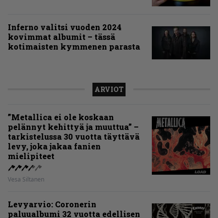
Inferno valitsi vuoden 2024
kovimmat albumit – tässä
kotimaisten kymmenen parasta
ARVIOT
”Metallica ei ole koskaan
pelännyt kehittyä ja muuttua” –
tarkistelussa 30 vuotta täyttävä
levy, joka jakaa fanien
mielipiteet
Vesa Siltanen
Levyarvio: Coronerin
paluualbumi 32 vuotta edellisen