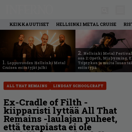
KEIKKAUUTISET
HELLSINKI METAL CRUISE
RIS
2.
Hellsinki Metal Festival
osa 2: Opeth, Misþyrming, E
1.
Loppuvuoden Hellsinki Metal
Triptykon ja muita lauanta
Cruisen esiintyjät julki
esiintyjiä
ALL THAT REMAINS
LINDSAY SCHOOLCRAFT
Ex-Cradle of Filth -
kiipparisti lyttää All That
Remains -laulajan puheet,
että terapiasta ei ole