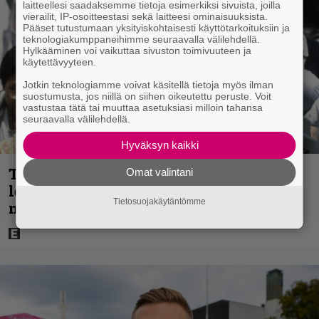
laitteellesi saadaksemme tietoja esimerkiksi sivuista, joilla
vierailit, IP-osoitteestasi sekä laitteesi ominaisuuksista.
Pääset tutustumaan yksityiskohtaisesti käyttötarkoituksiin ja
teknologiakumppaneihimme seuraavalla välilehdellä.
Hylkääminen voi vaikuttaa sivuston toimivuuteen ja
käytettävyyteen.
Jotkin teknologiamme voivat käsitellä tietoja myös ilman
suostumusta, jos niillä on siihen oikeutettu peruste. Voit
vastustaa tätä tai muuttaa asetuksiasi milloin tahansa
seuraavalla välilehdellä.
Hyväksyn kaikki
Tänään tv:ssä: Vuoden 1997 Bond-
Omat valintani
leffassa nähdään hämmenttävän
Tietosuojakäytäntömme
nykyaikainen kännykkä