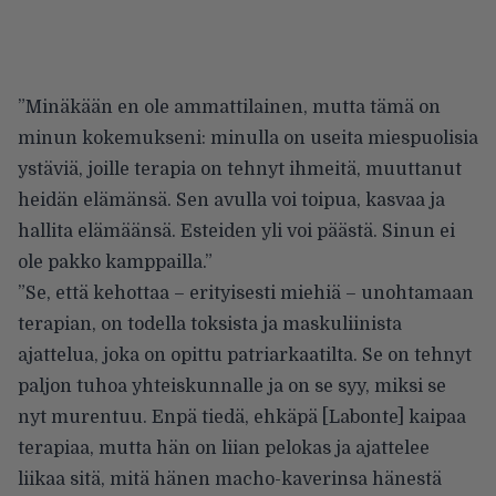
”Minäkään en ole ammattilainen, mutta tämä on
minun kokemukseni: minulla on useita miespuolisia
ystäviä, joille terapia on tehnyt ihmeitä, muuttanut
heidän elämänsä. Sen avulla voi toipua, kasvaa ja
hallita elämäänsä. Esteiden yli voi päästä. Sinun ei
ole pakko kamppailla.”
”Se, että kehottaa – erityisesti miehiä – unohtamaan
terapian, on todella toksista ja maskuliinista
ajattelua, joka on opittu patriarkaatilta. Se on tehnyt
paljon tuhoa yhteiskunnalle ja on se syy, miksi se
nyt murentuu. Enpä tiedä, ehkäpä [Labonte] kaipaa
terapiaa, mutta hän on liian pelokas ja ajattelee
liikaa sitä, mitä hänen macho-kaverinsa hänestä