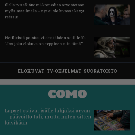
Illalla tv:ssä: Suomi-komediaa arvostetaan
myös maailmalla – nyt ei ole luvassa kevyt
reissu!
Netflixistä poistuu viiden tähden scifi-leffa –
”Jos joku elokuva on eeppinen niin tämä”
ELOKUVAT
TV-OHJELMAT
SUORATOISTO
Lapset ostivat isälle lahjaksi arvan
– päävoitto tuli, mutta miten sitten
kävikään