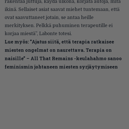
rakentaa juttuja, käydä ulkona, korjata autoja, mitä
ikinä. Sellaiset asiat saavat miehet tuntemaan, että
ovat saavuttaneet jotain, se antaa heille
merkityksen. Pelkkä puhuminen terapeutille ei
korjaa miestä”, Labonte totesi.
Lue myös:
”Ajatus siitä, että terapia ratkaisee
miesten ongelmat on naurettava. Terapia on
naisille” – All That Remains -keulahahmo sanoo
feminismin johtaneen miesten syrjäytymiseen