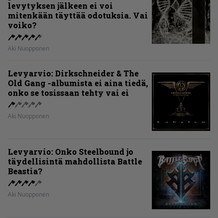
levytyksen jälkeen ei voi
mitenkään täyttää odotuksia. Vai
voiko?
Aki Nuopponen
Levyarvio: Dirkschneider & The
Old Gang -albumista ei aina tiedä,
onko se tosissaan tehty vai ei
Aki Nuopponen
Levyarvio: Onko Steelbound jo
täydellisintä mahdollista Battle
Beastia?
Aki Nuopponen