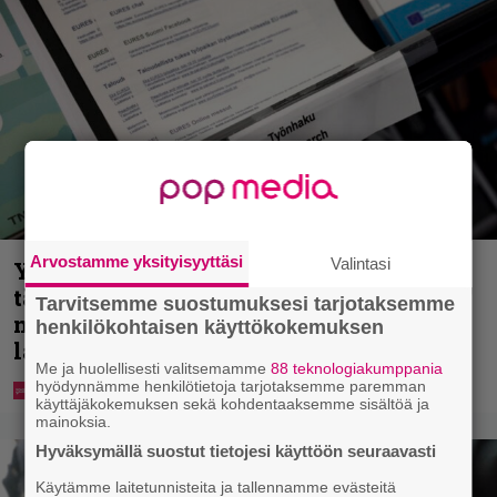
Arvostamme yksityisyyttäsi
Valintasi
Yle: Uuden lain myötä työnhakijan
täytyy kertoa osaamisestaan julkisesti
Tarvitsemme suostumuksesi tarjotaksemme
netissä – yrittäjät toivovat rangaistusta
henkilökohtaisen käyttökokemuksen
laiminlyönnistä
Me ja huolellisesti valitsemamme
88 teknologiakumppania
hyödynnämme henkilötietoja tarjotaksemme paremman
käyttäjäkokemuksen sekä kohdentaaksemme sisältöä ja
mainoksia.
Hyväksymällä suostut tietojesi käyttöön seuraavasti
Käytämme laitetunnisteita ja tallennamme evästeitä