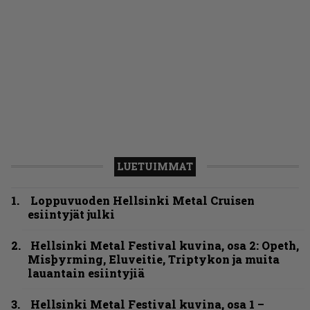
LUETUIMMAT
Loppuvuoden Hellsinki Metal Cruisen
esiintyjät julki
Hellsinki Metal Festival kuvina, osa 2: Opeth,
Misþyrming, Eluveitie, Triptykon ja muita
lauantain esiintyjiä
Hellsinki Metal Festival kuvina, osa 1 –