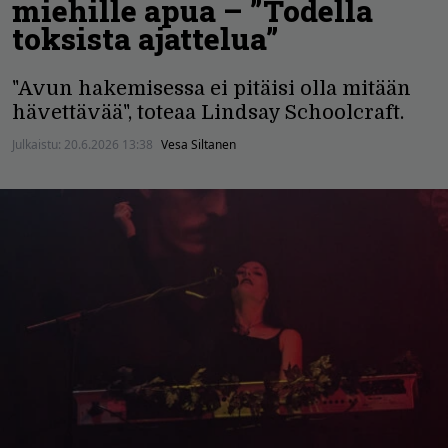
miehille apua – ”Todella
toksista ajattelua”
"Avun hakemisessa ei pitäisi olla mitään
hävettävää", toteaa Lindsay Schoolcraft.
Julkaistu:
20.6.2026 13:38
Vesa Siltanen