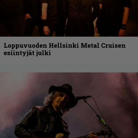
Loppuvuoden Hellsinki Metal Cruisen
esiintyjät julki