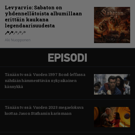
Levyarvio: Sabaton on
yhdennellätoista albumillaan
erittäin kaukana
legendaarisuudesta
Aki Nuopponen
Tänään tv:ssä: Vuoden 1997 Bond-leffassa
nähdään hämmenttävän nykyaikainen
kännykkä
Tänään tv:ssä: Vuoden 2023 megaelokuva
luottaa Jason Stathamin karismaan