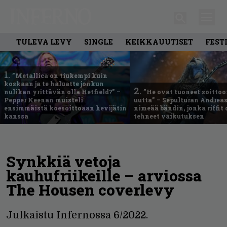
TULEVA LEVY
SINGLE
KEIKKAUUTISET
FEST
1.
”Metallica on tiukempi kuin
koskaan ja te haluatte jonkun
2.
nulikan yrittävän olla Hetfield?” –
”He ovat tuoneet soittoo
Pepper Keenan muisteli
uutta” – Sepulturan Andreas
ensimmäistä koesoittoaan hevijätin
nimeää bändin, jonka riffit
kanssa
tehneet vaikutuksen
Synkkiä vetoja
kauhufriikeille – arviossa
The Housen coverlevy
Julkaistu Infernossa 6/2022.