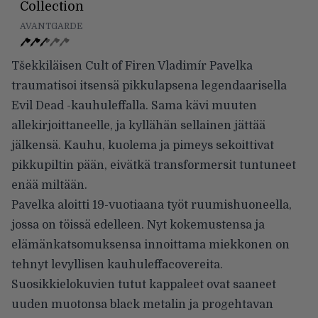
Collection
AVANTGARDE
Tšekkiläisen Cult of Firen Vladimír Pavelka
traumatisoi itsensä pikkulapsena legendaarisella
Evil Dead -kauhuleffalla. Sama kävi muuten
allekirjoittaneelle, ja kyllähän sellainen jättää
jälkensä. Kauhu, kuolema ja pimeys sekoittivat
pikkupiltin pään, eivätkä transformersit tuntuneet
enää miltään.
Pavelka aloitti 19-vuotiaana työt ruumishuoneella,
jossa on töissä edelleen. Nyt kokemustensa ja
elämänkatsomuksensa innoittama miekkonen on
tehnyt levyllisen kauhuleffacovereita.
Suosikkielokuvien tutut kappaleet ovat saaneet
uuden muotonsa black metalin ja progehtavan