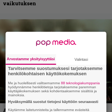
vaikutuksen
Arvostamme yksityisyyttäsi
Valintasi
Tarvitsemme suostumuksesi tarjotaksemme
henkilökohtaisen käyttökokemuksen
Me ja huolellisesti valitsemamme
88 teknologiakumppania
hyödynnämme henkilötietoja tarjotaksemme paremman
käyttäjäkokemuksen sekä kohdentaaksemme sisältöä ja
mainoksia.
Hyväksymällä suostut tietojesi käyttöön seuraavasti
Anthrax vie katsojat keikkatunnelmiin
Käytämme laitetunnisteita ja tallennamme evästeitä