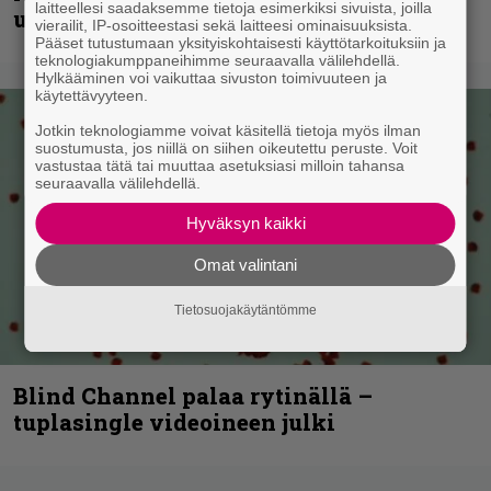
laitteellesi saadaksemme tietoja esimerkiksi sivuista, joilla
uudella videollaan
vierailit, IP-osoitteestasi sekä laitteesi ominaisuuksista.
Pääset tutustumaan yksityiskohtaisesti käyttötarkoituksiin ja
teknologiakumppaneihimme seuraavalla välilehdellä.
Hylkääminen voi vaikuttaa sivuston toimivuuteen ja
käytettävyyteen.
Jotkin teknologiamme voivat käsitellä tietoja myös ilman
suostumusta, jos niillä on siihen oikeutettu peruste. Voit
vastustaa tätä tai muuttaa asetuksiasi milloin tahansa
seuraavalla välilehdellä.
Hyväksyn kaikki
Omat valintani
Tietosuojakäytäntömme
Blind Channel palaa rytinällä –
tuplasingle videoineen julki