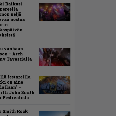
ki Raikasi
ereella –
rnon neljä
evää nostoa
arin
kospäivän
yksistä
uu vanhaan
toon – Arch
my Tavastialla
llä festareilla
ki on aina
allaan” –
rtti John Smith
 Festivalista
n Smith Rock