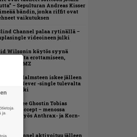
utta” – Sepulturan Andreas Kisser
imeää bändin, jonka riffit ovat
ehneet vaikutuksen
lind Channel palaa rytinällä –
uplasingle videoineen julki
id Wilsonin käytös syynä
lipknotista erottamiseen,
aportoi TMZ
ngwie Malmsteen iskee jälleen
 Now or Never -single tulevalta
evyltä julki
sen
äin lähtee Ghostin Tobias
tietoja
orgelta Accept – menossa
 ja
ukana myös Anthrax- ja Korn-
iehistöä
lind Channel aktivoituu jälleen
toja