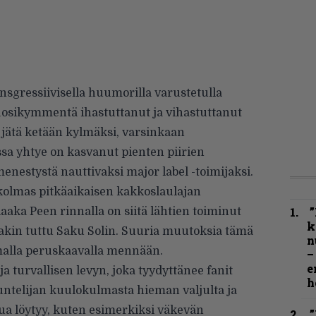
ansgressiivisella huumorilla varustetulla
vuosikymmentä ihastuttanut ja vihastuttanut
i jätä ketään kylmäksi, varsinkaan
ssa yhtye on kasvanut pienten piirien
menestystä nauttivaksi major label -toimijaksi.
olmas pitkäaikaisen kakkoslaulajan
”
aaka Peen rinnalla on siitä lähtien toiminut
k
takin tuttu Saku Solin. Suuria muutoksia tämä
n
amalla peruskaavalla mennään.
–
e
a turvallisen levyn, joka tyydyttänee fanit
h
ntelijan kuulokulmasta hieman valjulta ja
kua löytyy, kuten esimerkiksi väkevän
”