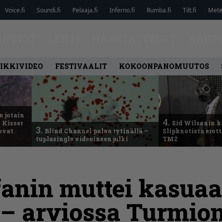
Voice.fi
Soundi.fi
Pelaaja.fi
Inferno.fi
Rumba.fi
Tilt.fi
Metel
ARVIOT
LEHTI
HAASTATTELUT
KAUP
IKKIVIDEO
FESTIVAALIT
KOKOONPANOMUUTOS
n jotain
4.
 Kisser
Sid Wilsonin 
3.
 ovat
Blind Channel palaa rytinällä –
Slipknotista erot
tuplasingle videoineen julki
TMZ
anin muttei kasuaa
 – arviossa Turmion