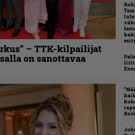
Rok
Tamp
Infe
väk
fest
kak
esit
kus” – TTK-kilpailijat
nsalla on sanottavaa
Pal
liit
Ene
”Näi
kaik
kohd
rapo
Rock
Joh