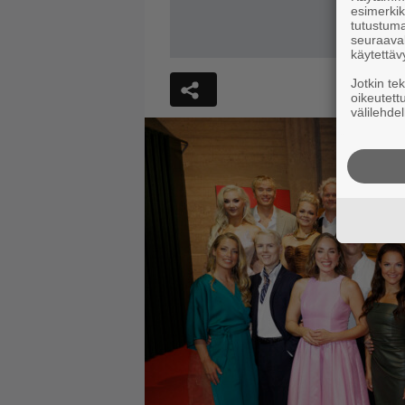
esimerkiks
tutustuma
seuraaval
käytettäv
Jotkin te
oikeutett
välilehdel