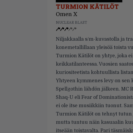
TURMION KÄTILÖT
Omen X
NUCLEAR BLAST
Niljakkaalla s/m-kuvastolla ja tr
konemetallillaan yleisöä toista 
Turmion Kätilöt on yhtye, joka e
keikkatilanteessa. Vuosien saato
kuriositeetista kohtuullista lista
Yhtyeen kymmenes levy on sen k
Spellgothin lähdön jälkeen. MC R
Shaq-U eli Fear of Dominationis
ei ole itse musiikkiin tuonut. S
Turmion Kätilöt on tehnyt tutun j
mutta tuntuu näin kasuaalin kuu
itseään toistavalta. Pari täsmäis