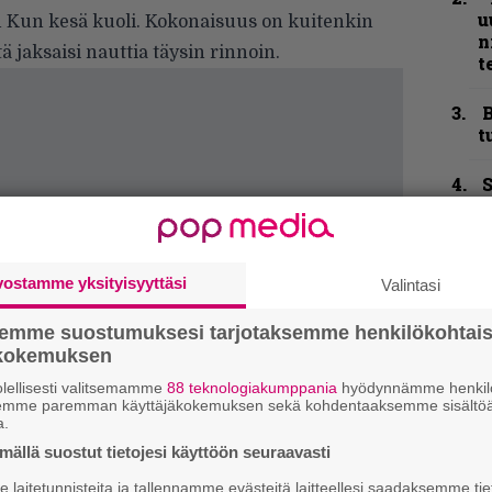
u
n Kun kesä kuoli. Kokonaisuus on kuitenkin
n
ä jaksaisi nauttia täysin rinnoin.
t
B
t
S
S
r
Y
vostamme yksityisyyttäsi
Valintasi
–
l
semme suostumuksesi tarjotaksemme henkilökohtai
ökokemuksen
N
lellisesti valitsemamme
88 teknologiakumppania
hyödynnämme henkilö
F
semme paremman käyttäjäkokemuksen sekä kohdentaaksemme sisältöä
m
a.
m
ällä suostut tietojesi käyttöön seuraavasti
B
laitetunnisteita ja tallennamme evästeitä laitteellesi saadaksemme tie