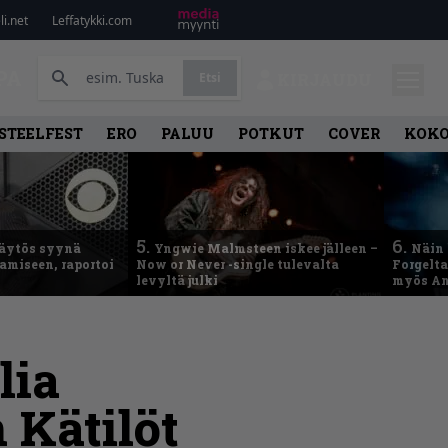
i.net
Leffatykki.com
PA
Etsi
KIRJAUDU
STEELFEST
ERO
PALUU
POTKUT
COVER
KOK
5.
6.
käytös syynä
Yngwie Malmsteen iskee jälleen –
Näin 
tamiseen, raportoi
Now or Never -single tulevalta
Forgelt
levyltä julki
myös An
lia
 Kätilöt