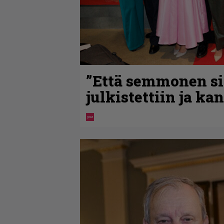
”Että semmonen sir
julkistettiin ja ka