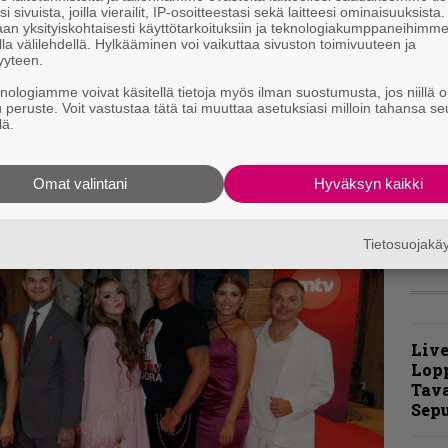
i sivuista, joilla vierailit, IP-osoitteestasi sekä laitteesi ominaisuuksista
u
an yksityiskohtaisesti käyttötarkoituksiin ja teknologiakumppaneihimm
m
la välilehdellä. Hylkääminen voi vaikuttaa sivuston toimivuuteen ja
yyteen.
”
knologiamme voivat käsitellä tietoja myös ilman suostumusta, jos niillä o
t
u peruste. Voit vastustaa tätä tai muuttaa asetuksiasi milloin tahansa se
m
lä.
t
Omat valintani
Hyväksyn kaikki
m
Tietosuojak
Live
Lop
Tava
Sepu