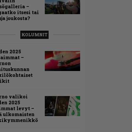
ivalin
sögalleria –
aatko itsesi tai
uja joukosta?
KOLUMNIT
den 2025
kaimmat –
rnon
mituskunnan
ilökohtaiset
ikit
rno valikoi
den 2025
immat levyt –
ä ulkomaisten
kikymmenikkö