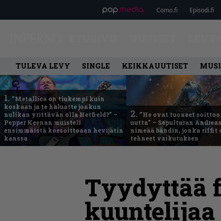
Como.fi
Episodi.fi
ETUSIVU
UUTISET
LEVY
TULEVA LEVY
SINGLE
KEIKKAUUTISET
MUSI
1.
”Metallica on tiukempi kuin
koskaan ja te haluatte jonkun
2.
nulikan yrittävän olla Hetfield?” –
”He ovat tuoneet soittoo
Pepper Keenan muisteli
uutta” – Sepulturan Andreas
ensimmäistä koesoittoaan hevijätin
nimeää bändin, jonka riffit
kanssa
tehneet vaikutuksen
Tyydyttää f
kuuntelijaa