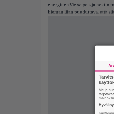
energinen Vie se pois ja hektine
hieman liian puuduttava, että siit
Ar
Tarvit
käytt
Me ja huo
tarjotak
mainoksi
Hyväksym
Käytämme 