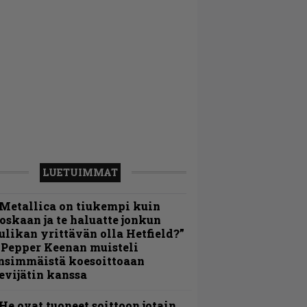
LUETUIMMAT
Metallica on tiukempi kuin
oskaan ja te haluatte jonkun
ulikan yrittävän olla Hetfield?”
 Pepper Keenan muisteli
nsimmäistä koesoittoaan
evijätin kanssa
He ovat tuoneet soittoon jotain