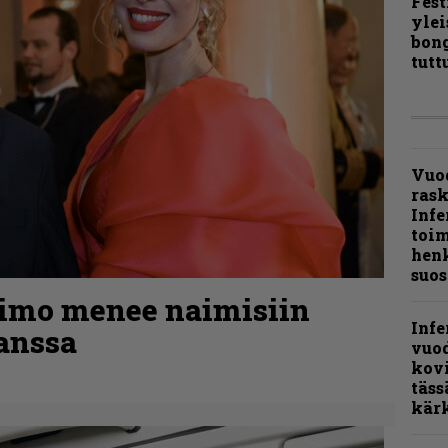
Fest
ylei
bong
tutt
Vuo
ras
Infe
toi
henk
suos
kimo menee naimisiin
Infe
anssa
vuo
kov
täss
kär