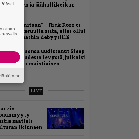
. Pääset
uden levyn ja jäähallikeikan
e
erkeissä
En kadu mitään” – Rick Rozz ei
n siihen
unne katkeruutta siitä, ettei ollut
uraavalla
ukana Deathin debyytillä
Kokoonpanonsa uudistanut Sleep
iedottaa uudesta levystä, julkaisi
yös uuden maistiaisen
äytäntömme
LIVE
arvio:
puunmyyty
stia saatteli
lturan ikiuneen