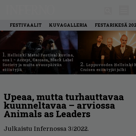
FESTIVAALIT
KUVAGALLERIA
FESTARIKESÄ 20
1.
Hellsinki Metal Festival kuvina,
osa 1 – Accept, Carcass, Black Label
2.
Society ja muita avauspäivän
Loppuvuoden Hellsinki 
esiintyjiä
Cruisen esiintyjät julki
Upeaa, mutta turhauttavaa
kuunneltavaa – arviossa
Animals as Leaders
Julkaistu Infernossa 3/2022.