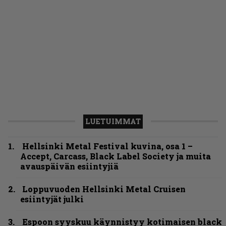
LUETUIMMAT
Hellsinki Metal Festival kuvina, osa 1 –
Accept, Carcass, Black Label Society ja muita
avauspäivän esiintyjiä
Loppuvuoden Hellsinki Metal Cruisen
esiintyjät julki
Espoon syyskuu käynnistyy kotimaisen black