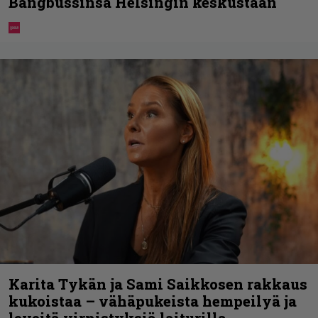
Bangbussinsa Helsingin keskustaan
Karita Tykän ja Sami Saikkosen rakkaus
kukoistaa – vähäpukeista hempeilyä ja
leveitä virnistyksiä laiturilla