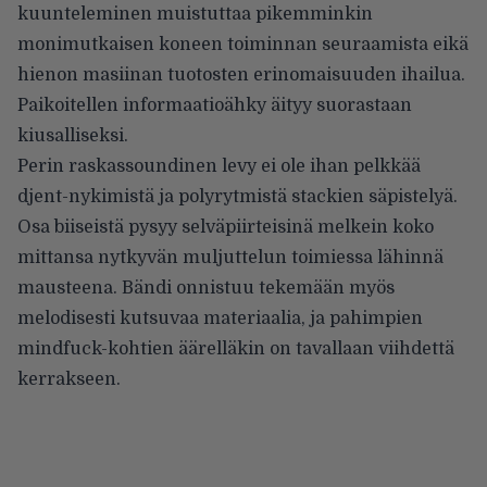
kuunteleminen muistuttaa pikemminkin
monimutkaisen koneen toiminnan seuraamista eikä
hienon masiinan tuotosten erinomaisuuden ihailua.
Paikoitellen informaatioähky äityy suorastaan
kiusalliseksi.
Perin raskassoundinen levy ei ole ihan pelkkää
djent-nykimistä ja polyrytmistä stackien säpistelyä.
Osa biiseistä pysyy selväpiirteisinä melkein koko
mittansa nytkyvän muljuttelun toimiessa lähinnä
mausteena. Bändi onnistuu tekemään myös
melodisesti kutsuvaa materiaalia, ja pahimpien
mindfuck-kohtien äärelläkin on tavallaan viihdettä
kerrakseen.