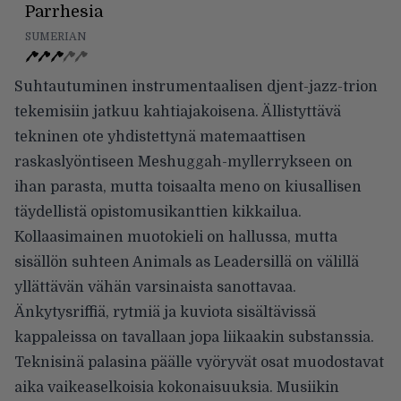
Parrhesia
SUMERIAN
Suhtautuminen instrumentaalisen djent-jazz-trion
tekemisiin jatkuu kahtiajakoisena. Ällistyttävä
tekninen ote yhdistettynä matemaattisen
raskaslyöntiseen Meshuggah-myllerrykseen on
ihan parasta, mutta toisaalta meno on kiusallisen
täydellistä opistomusikanttien kikkailua.
Kollaasimainen muotokieli on hallussa, mutta
sisällön suhteen Animals as Leadersillä on välillä
yllättävän vähän varsinaista sanottavaa.
Änkytysriffiä, rytmiä ja kuviota sisältävissä
kappaleissa on tavallaan jopa liikaakin substanssia.
Teknisinä palasina päälle vyöryvät osat muodostavat
aika vaikeaselkoisia kokonaisuuksia. Musiikin