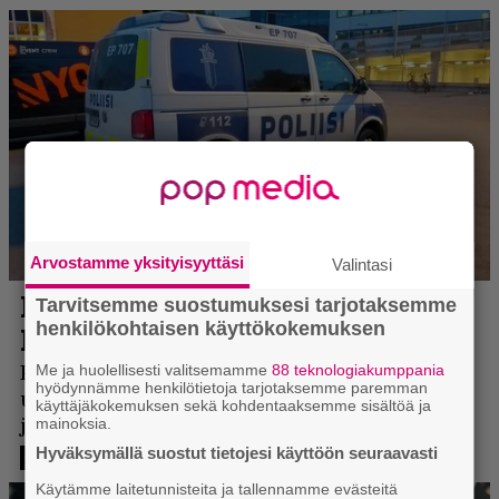
Arvostamme yksityisyyttäsi
Valintasi
Tarvitsemme suostumuksesi tarjotaksemme
henkilökohtaisen käyttökokemuksen
Me ja huolellisesti valitsemamme
88 teknologiakumppania
hyödynnämme henkilötietoja tarjotaksemme paremman
käyttäjäkokemuksen sekä kohdentaaksemme sisältöä ja
mainoksia.
Hyväksymällä suostut tietojesi käyttöön seuraavasti
Käytämme laitetunnisteita ja tallennamme evästeitä