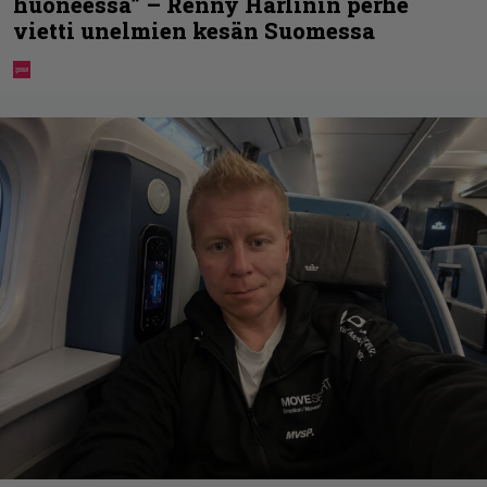
huoneessa” – Renny Harlinin perhe
vietti unelmien kesän Suomessa