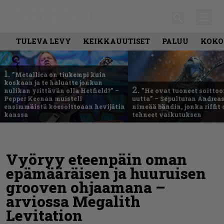
TULEVA LEVY
KEIKKAUUTISET
PALUU
KOKO
1.
”Metallica on tiukempi kuin
koskaan ja te haluatte jonkun
2.
nulikan yrittävän olla Hetfield?” –
”He ovat tuoneet soittoo
Pepper Keenan muisteli
uutta” – Sepulturan Andreas
ensimmäistä koesoittoaan hevijätin
nimeää bändin, jonka riffit
kanssa
tehneet vaikutuksen
Vyöryy eteenpäin oman
epämääräisen ja huuruisen
grooven ohjaamana –
arviossa Megalith
Levitation