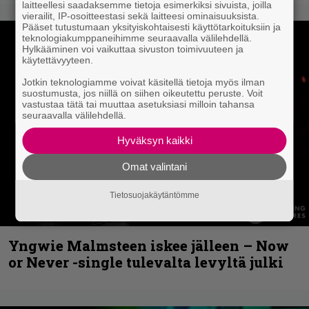
laitteellesi saadaksemme tietoja esimerkiksi sivuista, joilla
vierailit, IP-osoitteestasi sekä laitteesi ominaisuuksista.
Pääset tutustumaan yksityiskohtaisesti käyttötarkoituksiin ja
teknologiakumppaneihimme seuraavalla välilehdellä.
Hylkääminen voi vaikuttaa sivuston toimivuuteen ja
käytettävyyteen.
Jotkin teknologiamme voivat käsitellä tietoja myös ilman
suostumusta, jos niillä on siihen oikeutettu peruste. Voit
vastustaa tätä tai muuttaa asetuksiasi milloin tahansa
seuraavalla välilehdellä.
Hyväksyn kaikki
Omat valintani
Tietosuojakäytäntömme
Yngwie Malmsteen iskee jälleen – Now
or Never -single tulevalta levyltä julki