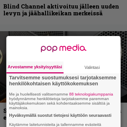
Blind Channel aktivoituu jälleen uuden
levyn ja jäähallikeikan merkeissä
Arvostamme yksityisyyttäsi
Valintasi
Tarvitsemme suostumuksesi tarjotaksemme
henkilökohtaisen käyttökokemuksen
Me ja huolellisesti valitsemamme
88 teknologiakumppania
hyödynnämme henkilötietoja tarjotaksemme paremman
käyttäjäkokemuksen sekä kohdentaaksemme sisältöä ja
mainoksia.
Sid Wilsonin käytös syynä Slipknotista
Hyväksymällä suostut tietojesi käyttöön seuraavasti
erottamiseen, raportoi TMZ
Käytämme laitetunnisteita ja tallennamme evästeitä